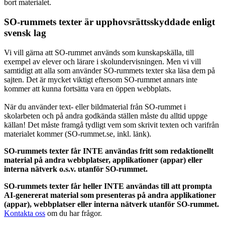
bort materialet.
SO-rummets texter är upphovsrättsskyddade enligt
svensk lag
Vi vill gärna att SO-rummet används som kunskapskälla, till
exempel av elever och lärare i skolundervisningen. Men vi vill
samtidigt att alla som använder SO-rummets texter ska läsa dem på
sajten. Det är mycket viktigt eftersom SO-rummet annars inte
kommer att kunna fortsätta vara en öppen webbplats.
När du använder text- eller bildmaterial från SO-rummet i
skolarbeten och på andra godkända ställen måste du alltid uppge
källan! Det måste framgå tydligt vem som skrivit texten och varifrån
materialet kommer (SO-rummet.se, inkl. länk).
SO-rummets texter får INTE användas fritt som redaktionellt
material på andra webbplatser, applikationer (appar) eller
interna nätverk o.s.v. utanför SO-rummet.
SO-rummets texter får heller INTE användas till att prompta
AI-genererat material som presenteras på andra applikationer
(appar), webbplatser eller interna nätverk utanför SO-rummet.
Kontakta oss
om du har frågor.