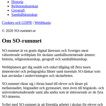
Historia
Religionskunskap
Geografi
Samhällskunskap
Cookies och GDPR
|
Webbkarta
© 2026 SO-rummet.se
Om SO-rummet
SO-rummet är en gratis digital lärresurs och Sveriges mest
välsorterade webbplats för skolans samhällsorienterade ämnen:
historia, religionskunskap, geografi och samhällskunskap.
Webbplatsen ger dig snabb och enkel tillgång till flera tusen
ämnestexter och pedagogiska filmer samt tusentals SO-länkar som
kan användas i undervisningen och skolarbeten.
SO-rummet riktar sig i första hand till elever och lärare på
mellanstadiet, högstadiet och gymnasiet, men även till högskole- och
universitetsstuderande samt alla andra som är intresserade av de fyra
SO-ämnena.
Syftet med SO-rummet är att förenkla arbetet i skolan för elever och