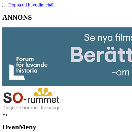
Hoppa till huvudinnehåll
ANNONS
Hi
OvanMeny