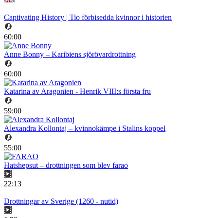
Captivating History | Tio förbisedda kvinnor i historien
60:00
Anne Bonny – Karibiens sjörövardrottning
60:00
Katarina av Aragonien - Henrik VIII:s första fru
59:00
Alexandra Kollontaj – kvinnokämpe i Stalins koppel
55:00
Hatshepsut – drottningen som blev farao
22:13
Drottningar av Sverige (1260 - nutid)