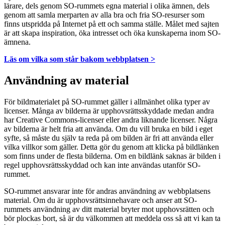
lärare, dels genom SO-rummets egna material i olika ämnen, dels
genom att samla merparten av alla bra och fria SO-resurser som
finns utspridda på Internet på ett och samma ställe. Målet med sajten
är att skapa inspiration, öka intresset och öka kunskaperna inom SO-
ämnena.
Läs om vilka som står bakom webbplatsen >
Användning av material
För bildmaterialet på SO-rummet gäller i allmänhet olika typer av
licenser. Många av bilderna är upphovsrättsskyddade medan andra
har Creative Commons-licenser eller andra liknande licenser. Några
av bilderna är helt fria att använda. Om du vill bruka en bild i eget
syfte, så måste du själv ta reda på om bilden är fri att använda eller
vilka villkor som gäller. Detta gör du genom att klicka på bildlänken
som finns under de flesta bilderna. Om en bildlänk saknas är bilden i
regel upphovsrättsskyddad och kan inte användas utanför SO-
rummet.
SO-rummet ansvarar inte för andras användning av webbplatsens
material. Om du är upphovsrättsinnehavare och anser att SO-
rummets användning av ditt material bryter mot upphovsrätten och
bör plockas bort, så är du välkommen att meddela oss så att vi kan ta