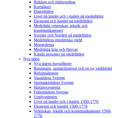
Riddare och riddarordnar
Korstågen
Digerdöden
Livet på landet och i staden på medeltiden
Ekonomi och handel på medeltiden
Medeltida vetenskap, teknik och
kommunikationer
Sverige och Norden på medeltiden
Medeltidens muslimska värld
Mongolerna
Medeltida krig och försvar
Kända personer på medeltiden
Nya tiden
Nya tidens huvudlinjer
Renässans, upptäcktsresor och en ny världsbild
Reformationen
Vasatidens Sverige
Stormaktstidens Sverige
Häxprocesserna
Frihetstidens Sverige
Upplysningen
Livet på landet och i staden 1500-1776
Ekonomi och handel 1500-1776
Vetenskap, teknik och kommunikationer 1500-
1776