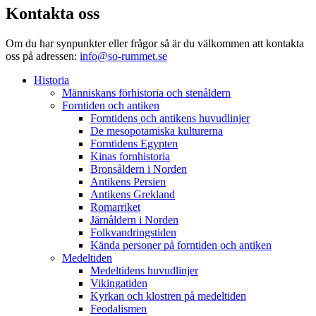
Kontakta oss
Om du har synpunkter eller frågor så är du välkommen att kontakta
oss på adressen:
info@so-rummet.se
Historia
Människans förhistoria och stenåldern
Forntiden och antiken
Forntidens och antikens huvudlinjer
De mesopotamiska kulturerna
Forntidens Egypten
Kinas fornhistoria
Bronsåldern i Norden
Antikens Persien
Antikens Grekland
Romarriket
Järnåldern i Norden
Folkvandringstiden
Kända personer på forntiden och antiken
Medeltiden
Medeltidens huvudlinjer
Vikingatiden
Kyrkan och klostren på medeltiden
Feodalismen