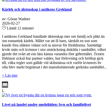
Kärlek och äktenskap i antikens Grekland
av: Göran Wadner
2026-02-27
Lästid 12 minuter
I antikens Grekland handlade äktenskap mer om familj och plikt än
om romantisk kärlek. Målet var att få barn, särskilt en son som
kunde föra släkten vidare och ta ansvar för föräldrarna. Samtidigt
levde män och kvinnor i stor utsträckning åtskilda i samhället, vilket
gjorde det svårt att ens lära känna varandra före giftermålet. Texten
förklarar också hur partner valdes, hur förlovning och bröllop gick
till, vilka regler som gällde vid skilsmässa och varför kvinnors liv
ofta blev starkt begränsat i det mansdominerade grekiska samhället...
+ Läs mer
L
Livet på landet under medeltiden: byn och familjelivet