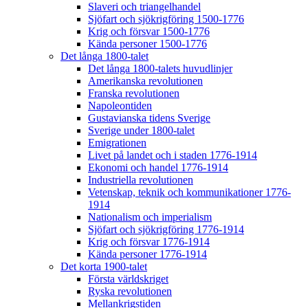
Slaveri och triangelhandel
Sjöfart och sjökrigföring 1500-1776
Krig och försvar 1500-1776
Kända personer 1500-1776
Det långa 1800-talet
Det långa 1800-talets huvudlinjer
Amerikanska revolutionen
Franska revolutionen
Napoleontiden
Gustavianska tidens Sverige
Sverige under 1800-talet
Emigrationen
Livet på landet och i staden 1776-1914
Ekonomi och handel 1776-1914
Industriella revolutionen
Vetenskap, teknik och kommunikationer 1776-
1914
Nationalism och imperialism
Sjöfart och sjökrigföring 1776-1914
Krig och försvar 1776-1914
Kända personer 1776-1914
Det korta 1900-talet
Första världskriget
Ryska revolutionen
Mellankrigstiden