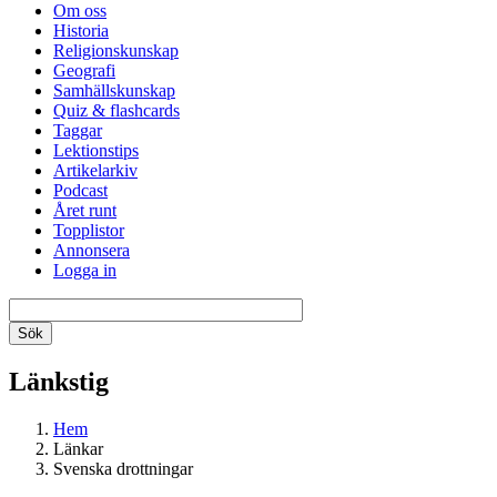
Om oss
Historia
Religionskunskap
Geografi
Samhällskunskap
Quiz & flashcards
Taggar
Lektionstips
Artikelarkiv
Podcast
Året runt
Topplistor
Annonsera
Logga in
Länkstig
Hem
Länkar
Svenska drottningar