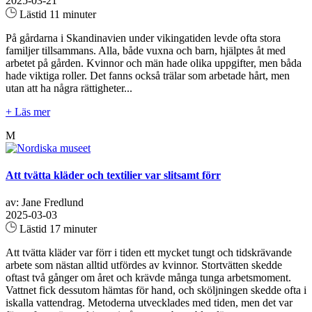
2025-03-21
Lästid 11 minuter
På gårdarna i Skandinavien under vikingatiden levde ofta stora
familjer tillsammans. Alla, både vuxna och barn, hjälptes åt med
arbetet på gården. Kvinnor och män hade olika uppgifter, men båda
hade viktiga roller. Det fanns också trälar som arbetade hårt, men
utan att ha några rättigheter...
+ Läs mer
M
Att tvätta kläder och textilier var slitsamt förr
av: Jane Fredlund
2025-03-03
Lästid 17 minuter
Att tvätta kläder var förr i tiden ett mycket tungt och tidskrävande
arbete som nästan alltid utfördes av kvinnor. Stortvätten skedde
oftast två gånger om året och krävde många tunga arbetsmoment.
Vattnet fick dessutom hämtas för hand, och sköljningen skedde ofta i
iskalla vattendrag. Metoderna utvecklades med tiden, men det var