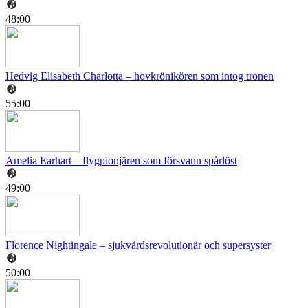
48:00
Hedvig Elisabeth Charlotta – hovkrönikören som intog tronen
55:00
Amelia Earhart – flygpionjären som försvann spårlöst
49:00
Florence Nightingale – sjukvårdsrevolutionär och supersyster
50:00