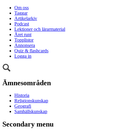
Om oss
Taggar
Artikelarkiv
Podcast
Lektioner och lärarmaterial
Året runt
Topplistor
Annonsera
Quiz & flashcards
Logga in
Ämnesområden
Historia
Religionskunskap
Geografi
Samhällskunskap
Secondary menu