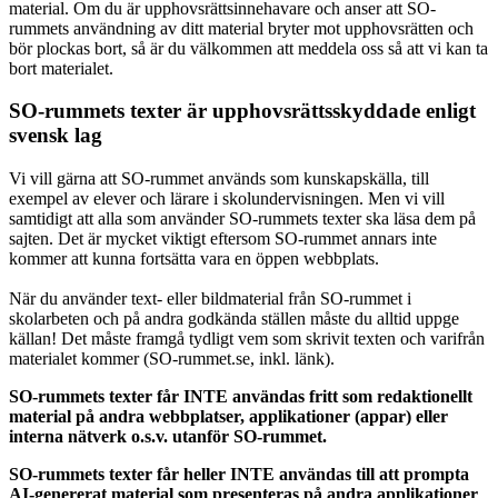
material. Om du är upphovsrättsinnehavare och anser att SO-
rummets användning av ditt material bryter mot upphovsrätten och
bör plockas bort, så är du välkommen att meddela oss så att vi kan ta
bort materialet.
SO-rummets texter är upphovsrättsskyddade enligt
svensk lag
Vi vill gärna att SO-rummet används som kunskapskälla, till
exempel av elever och lärare i skolundervisningen. Men vi vill
samtidigt att alla som använder SO-rummets texter ska läsa dem på
sajten. Det är mycket viktigt eftersom SO-rummet annars inte
kommer att kunna fortsätta vara en öppen webbplats.
När du använder text- eller bildmaterial från SO-rummet i
skolarbeten och på andra godkända ställen måste du alltid uppge
källan! Det måste framgå tydligt vem som skrivit texten och varifrån
materialet kommer (SO-rummet.se, inkl. länk).
SO-rummets texter får INTE användas fritt som redaktionellt
material på andra webbplatser, applikationer (appar) eller
interna nätverk o.s.v. utanför SO-rummet.
SO-rummets texter får heller INTE användas till att prompta
AI-genererat material som presenteras på andra applikationer