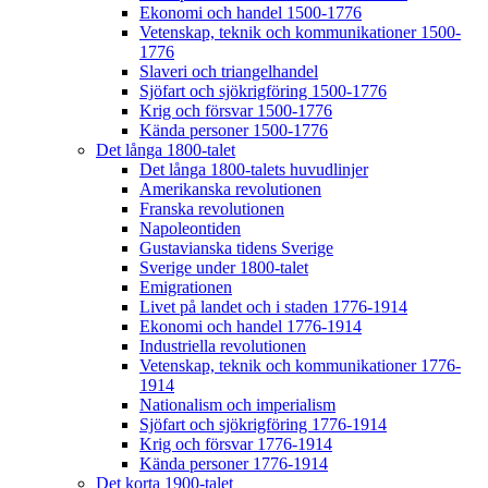
Ekonomi och handel 1500-1776
Vetenskap, teknik och kommunikationer 1500-
1776
Slaveri och triangelhandel
Sjöfart och sjökrigföring 1500-1776
Krig och försvar 1500-1776
Kända personer 1500-1776
Det långa 1800-talet
Det långa 1800-talets huvudlinjer
Amerikanska revolutionen
Franska revolutionen
Napoleontiden
Gustavianska tidens Sverige
Sverige under 1800-talet
Emigrationen
Livet på landet och i staden 1776-1914
Ekonomi och handel 1776-1914
Industriella revolutionen
Vetenskap, teknik och kommunikationer 1776-
1914
Nationalism och imperialism
Sjöfart och sjökrigföring 1776-1914
Krig och försvar 1776-1914
Kända personer 1776-1914
Det korta 1900-talet