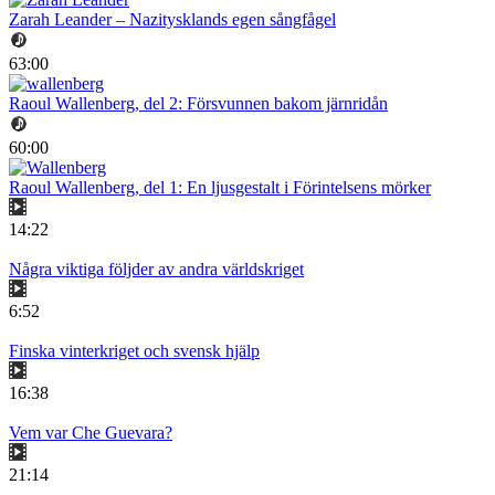
Zarah Leander – Nazitysklands egen sångfågel
63:00
Raoul Wallenberg, del 2: Försvunnen bakom järnridån
60:00
Raoul Wallenberg, del 1: En ljusgestalt i Förintelsens mörker
14:22
Några viktiga följder av andra världskriget
6:52
Finska vinterkriget och svensk hjälp
16:38
Vem var Che Guevara?
21:14