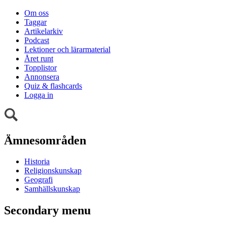
Om oss
Taggar
Artikelarkiv
Podcast
Lektioner och lärarmaterial
Året runt
Topplistor
Annonsera
Quiz & flashcards
Logga in
Ämnesområden
Historia
Religionskunskap
Geografi
Samhällskunskap
Secondary menu