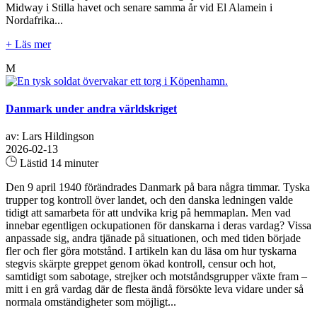
Midway i Stilla havet och senare samma år vid El Alamein i
Nordafrika...
+ Läs mer
M
Danmark under andra världskriget
av: Lars Hildingson
2026-02-13
Lästid 14 minuter
Den 9 april 1940 förändrades Danmark på bara några timmar. Tyska
trupper tog kontroll över landet, och den danska ledningen valde
tidigt att samarbeta för att undvika krig på hemmaplan. Men vad
innebar egentligen ockupationen för danskarna i deras vardag? Vissa
anpassade sig, andra tjänade på situationen, och med tiden började
fler och fler göra motstånd. I artikeln kan du läsa om hur tyskarna
stegvis skärpte greppet genom ökad kontroll, censur och hot,
samtidigt som sabotage, strejker och motståndsgrupper växte fram –
mitt i en grå vardag där de flesta ändå försökte leva vidare under så
normala omständigheter som möjligt...