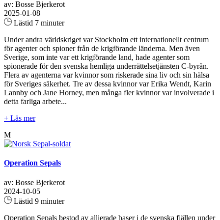
av: Bosse Bjerkerot
2025-01-08
Lästid 7 minuter
Under andra världskriget var Stockholm ett internationellt centrum
för agenter och spioner från de krigförande länderna. Men även
Sverige, som inte var ett krigförande land, hade agenter som
spionerade för den svenska hemliga underrättelsetjänsten C-byrån.
Flera av agenterna var kvinnor som riskerade sina liv och sin hälsa
för Sveriges säkerhet. Tre av dessa kvinnor var Erika Wendt, Karin
Lannby och Jane Horney, men många fler kvinnor var involverade i
detta farliga arbete...
+ Läs mer
M
Operation Sepals
av: Bosse Bjerkerot
2024-10-05
Lästid 9 minuter
Operation Sepals bestod av allierade baser i de svenska fjällen under