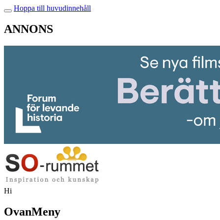
Hoppa till huvudinnehåll
ANNONS
Hi
OvanMeny