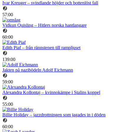
Ivar Kreuger – svindlande höjder och bottenlöst fall
57:00
Vidkun Quisling – Hitlers norska hantlangare
60:00
Edith Piaf – från rännstenen till rampljuset
139:00
Jakten på nazibödeln Adolf Eichmann
59:00
Alexandra Kollontaj – kvinnokämpe i Stalins koppel
55:00
Billie Holiday – jazzdrottningen som jagades in i döden
60:00