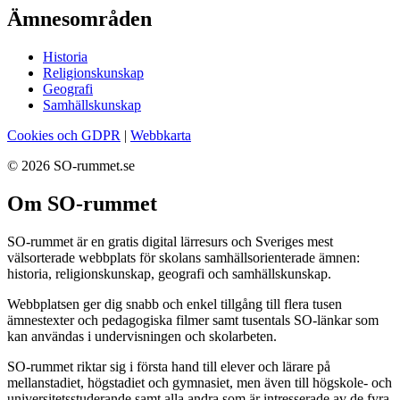
Ämnesområden
Historia
Religionskunskap
Geografi
Samhällskunskap
Cookies och GDPR
|
Webbkarta
© 2026 SO-rummet.se
Om SO-rummet
SO-rummet är en gratis digital lärresurs och Sveriges mest
välsorterade webbplats för skolans samhällsorienterade ämnen:
historia, religionskunskap, geografi och samhällskunskap.
Webbplatsen ger dig snabb och enkel tillgång till flera tusen
ämnestexter och pedagogiska filmer samt tusentals SO-länkar som
kan användas i undervisningen och skolarbeten.
SO-rummet riktar sig i första hand till elever och lärare på
mellanstadiet, högstadiet och gymnasiet, men även till högskole- och
universitetsstuderande samt alla andra som är intresserade av de fyra