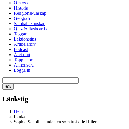
Om oss
Historia
Religionskunskap
Geografi
Samhällskunskap
Quiz & flashcards
Taggar
Lektionstips
Artikelarkiv
Podcast
Året runt
Topplistor
Annonsera
Logga in
Länkstig
Hem
Länkar
Sophie Scholl – studenten som trotsade Hitler