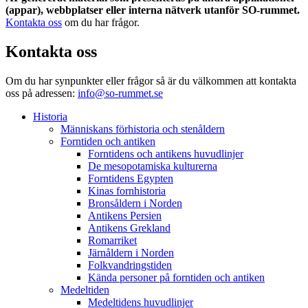
(appar), webbplatser eller interna nätverk utanför SO-rummet.
Kontakta oss
om du har frågor.
Kontakta oss
Om du har synpunkter eller frågor så är du välkommen att kontakta
oss på adressen:
info@so-rummet.se
Historia
Människans förhistoria och stenåldern
Forntiden och antiken
Forntidens och antikens huvudlinjer
De mesopotamiska kulturerna
Forntidens Egypten
Kinas fornhistoria
Bronsåldern i Norden
Antikens Persien
Antikens Grekland
Romarriket
Järnåldern i Norden
Folkvandringstiden
Kända personer på forntiden och antiken
Medeltiden
Medeltidens huvudlinjer