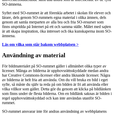
SO-ämnena.
Syftet med SO-rummet är att förenkla arbetet i skolan för elever och
lärare, dels genom SO-rummets egna material i olika ämnen, dels
genom att samla merparten av alla bra och fria SO-resurser som
finns utspridda på Internet på ett och samma ställe. Målet med sajten
är att skapa inspiration, öka intresset och öka kunskaperna inom SO-
ämnena.
Läs om vilka som står bakom webbplatsen >
Användning av material
För bildmaterialet på SO-rummet gäller i allmänhet olika typer av
licenser. Många av bilderna är upphovsrättsskyddade medan andra
har Creative Commons-licenser eller andra liknande licenser. Några
av bilderna är helt fria att använda. Om du vill bruka en bild i eget
syfte, så måste du själv ta reda på om bilden är fri att använda eller
vilka villkor som gäller. Detta gör du genom att klicka på bildlänken
som finns under de flesta bilderna. Om en bildlänk saknas är bilden i
regel upphovsrättsskyddad och kan inte användas utanför SO-
rummet.
SO-rummet ansvarar inte för andras användning av webbplatsens