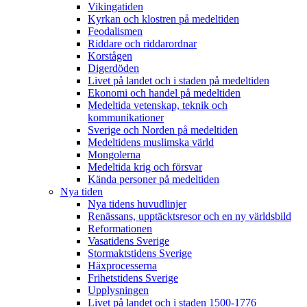
Vikingatiden
Kyrkan och klostren på medeltiden
Feodalismen
Riddare och riddarordnar
Korstågen
Digerdöden
Livet på landet och i staden på medeltiden
Ekonomi och handel på medeltiden
Medeltida vetenskap, teknik och
kommunikationer
Sverige och Norden på medeltiden
Medeltidens muslimska värld
Mongolerna
Medeltida krig och försvar
Kända personer på medeltiden
Nya tiden
Nya tidens huvudlinjer
Renässans, upptäcktsresor och en ny världsbild
Reformationen
Vasatidens Sverige
Stormaktstidens Sverige
Häxprocesserna
Frihetstidens Sverige
Upplysningen
Livet på landet och i staden 1500-1776