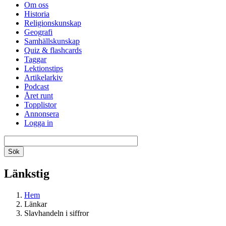
Om oss
Historia
Religionskunskap
Geografi
Samhällskunskap
Quiz & flashcards
Taggar
Lektionstips
Artikelarkiv
Podcast
Året runt
Topplistor
Annonsera
Logga in
Länkstig
Hem
Länkar
Slavhandeln i siffror