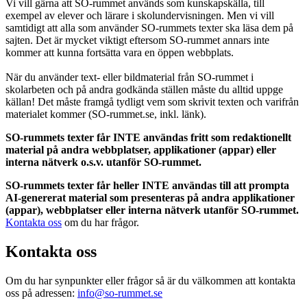
Vi vill gärna att SO-rummet används som kunskapskälla, till
exempel av elever och lärare i skolundervisningen. Men vi vill
samtidigt att alla som använder SO-rummets texter ska läsa dem på
sajten. Det är mycket viktigt eftersom SO-rummet annars inte
kommer att kunna fortsätta vara en öppen webbplats.
När du använder text- eller bildmaterial från SO-rummet i
skolarbeten och på andra godkända ställen måste du alltid uppge
källan! Det måste framgå tydligt vem som skrivit texten och varifrån
materialet kommer (SO-rummet.se, inkl. länk).
SO-rummets texter får INTE användas fritt som redaktionellt
material på andra webbplatser, applikationer (appar) eller
interna nätverk o.s.v. utanför SO-rummet.
SO-rummets texter får heller INTE användas till att prompta
AI-genererat material som presenteras på andra applikationer
(appar), webbplatser eller interna nätverk utanför SO-rummet.
Kontakta oss
om du har frågor.
Kontakta oss
Om du har synpunkter eller frågor så är du välkommen att kontakta
oss på adressen:
info@so-rummet.se