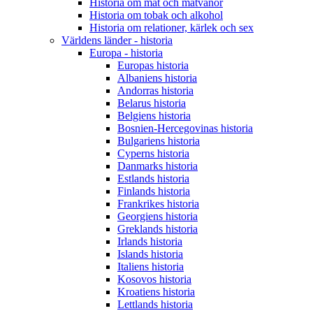
Historia om mat och matvanor
Historia om tobak och alkohol
Historia om relationer, kärlek och sex
Världens länder - historia
Europa - historia
Europas historia
Albaniens historia
Andorras historia
Belarus historia
Belgiens historia
Bosnien-Hercegovinas historia
Bulgariens historia
Cyperns historia
Danmarks historia
Estlands historia
Finlands historia
Frankrikes historia
Georgiens historia
Greklands historia
Irlands historia
Islands historia
Italiens historia
Kosovos historia
Kroatiens historia
Lettlands historia