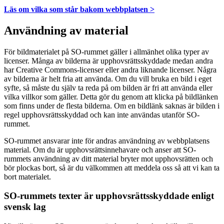
Läs om vilka som står bakom webbplatsen >
Användning av material
För bildmaterialet på SO-rummet gäller i allmänhet olika typer av
licenser. Många av bilderna är upphovsrättsskyddade medan andra
har Creative Commons-licenser eller andra liknande licenser. Några
av bilderna är helt fria att använda. Om du vill bruka en bild i eget
syfte, så måste du själv ta reda på om bilden är fri att använda eller
vilka villkor som gäller. Detta gör du genom att klicka på bildlänken
som finns under de flesta bilderna. Om en bildlänk saknas är bilden i
regel upphovsrättsskyddad och kan inte användas utanför SO-
rummet.
SO-rummet ansvarar inte för andras användning av webbplatsens
material. Om du är upphovsrättsinnehavare och anser att SO-
rummets användning av ditt material bryter mot upphovsrätten och
bör plockas bort, så är du välkommen att meddela oss så att vi kan ta
bort materialet.
SO-rummets texter är upphovsrättsskyddade enligt
svensk lag