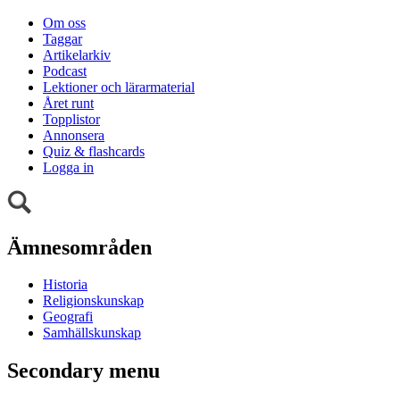
Om oss
Taggar
Artikelarkiv
Podcast
Lektioner och lärarmaterial
Året runt
Topplistor
Annonsera
Quiz & flashcards
Logga in
Ämnesområden
Historia
Religionskunskap
Geografi
Samhällskunskap
Secondary menu