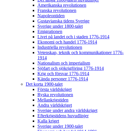
Amerikanska revolutionen
Franska revolutionen
Napoleontiden
Gustavianska tidens Sverige
Sverige under 1800-talet
Emigrationen
Livet på landet och i staden 1776-1914
Ekonomi och handel 1776-1914
Industriella revolutionen
Vetenskap, teknik och kommunikationer 1776-
1914
Nationalism och imperialism
Sjöfart och sjökrigföring 1776-1914
Krig och försvar 1776-1914
Kända personer 1776-1914
Det korta 1900-talet
Första världskriget
Ryska revolutionen
Mellankrigstiden
Andra världskriget
Sverige under andra världskriget
Efterkrigstidens huvudlinjer
Kalla kriget
Sverige under 1900-talet