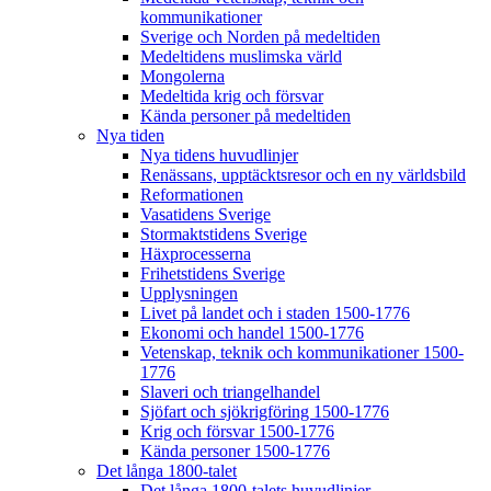
kommunikationer
Sverige och Norden på medeltiden
Medeltidens muslimska värld
Mongolerna
Medeltida krig och försvar
Kända personer på medeltiden
Nya tiden
Nya tidens huvudlinjer
Renässans, upptäcktsresor och en ny världsbild
Reformationen
Vasatidens Sverige
Stormaktstidens Sverige
Häxprocesserna
Frihetstidens Sverige
Upplysningen
Livet på landet och i staden 1500-1776
Ekonomi och handel 1500-1776
Vetenskap, teknik och kommunikationer 1500-
1776
Slaveri och triangelhandel
Sjöfart och sjökrigföring 1500-1776
Krig och försvar 1500-1776
Kända personer 1500-1776
Det långa 1800-talet
Det långa 1800-talets huvudlinjer