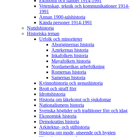
Ekonomi och handel 1914-1991
Vetenskap, teknik och kommunikationer 1914-
1991
Annan 1900-talshistoria
Kända personer 1914-1991
Nutidshistoria
Historiska teman
Urfolk och minoriteter
Aboriginernas historia
Aztekernas historia
Inkafolkets historia
Mayafolkets historia
Nordamerikas urbefolkning
Romernas historia
Samernas historia
Kvinnohistoria och genushistoria
Brott och straff förr
Idrottshistoria
Historia om läkekonst och sjukdomar
Nationalismens historia
Svenska högtider och traditioner förr och idag
Ekonomisk historia
Demokratins historia
Arkitektur- och stilhistoria
Historia om mode, utseende och hygien