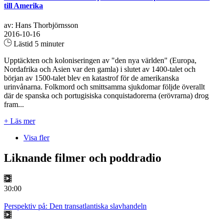
till Amerika
av: Hans Thorbjörnsson
2016-10-16
Lästid 5 minuter
Upptäckten och koloniseringen av "den nya världen" (Europa,
Nordafrika och Asien var den gamla) i slutet av 1400-talet och
början av 1500-talet blev en katastrof för de amerikanska
urinvånarna. Folkmord och smittsamma sjukdomar följde överallt
där de spanska och portugisiska conquistadorerna (erövrarna) drog
fram...
+ Läs mer
Visa fler
Liknande filmer och poddradio
30:00
Perspektiv på: Den transatlantiska slavhandeln