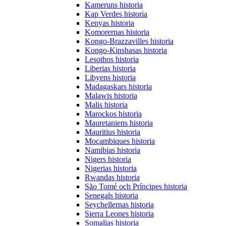
Kameruns historia
Kap Verdes historia
Kenyas historia
Komorernas historia
Kongo-Brazzavilles historia
Kongo-Kinshasas historia
Lesothos historia
Liberias historia
Libyens historia
Madagaskars historia
Malawis historia
Malis historia
Marockos historia
Mauretaniens historia
Mauritius historia
Moçambiques historia
Namibias historia
Nigers historia
Nigerias historia
Rwandas historia
São Tomé och Príncipes historia
Senegals historia
Seychellernas historia
Sierra Leones historia
Somalias historia