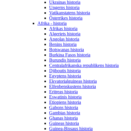
Ukrainas historia
Ungerns historia
Vatikanstatens historia
Österrikes historia
Afrika - historia
Afrikas historia
Algeriets historia
Angolas historia
Benins historia
Botswanas historia
Burkina Fasos historia
Burundis historia
Centralafrikanska republikens historia
Djiboutis historia
Egyptens historia
Ekvatorialguineas historia
Elfenbenskustens historia
Eritreas historia
Eswatinis historia
Etiopiens historia
Gabons historia
Gambias historia
Ghanas historia
Guineas historia
Guinea-Bissaus historia