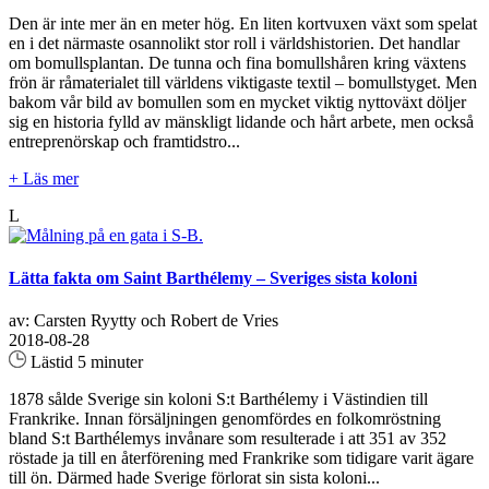
Den är inte mer än en meter hög. En liten kortvuxen växt som spelat
en i det närmaste osannolikt stor roll i världshistorien. Det handlar
om bomullsplantan. De tunna och fina bomullshåren kring växtens
frön är råmaterialet till världens viktigaste textil – bomullstyget. Men
bakom vår bild av bomullen som en mycket viktig nyttoväxt döljer
sig en historia fylld av mänskligt lidande och hårt arbete, men också
entreprenörskap och framtidstro...
+ Läs mer
L
Lätta fakta om Saint Barthélemy – Sveriges sista koloni
av: Carsten Ryytty och Robert de Vries
2018-08-28
Lästid 5 minuter
1878 sålde Sverige sin koloni S:t Barthélemy i Västindien till
Frankrike. Innan försäljningen genomfördes en folkomröstning
bland S:t Barthélemys invånare som resulterade i att 351 av 352
röstade ja till en återförening med Frankrike som tidigare varit ägare
till ön. Därmed hade Sverige förlorat sin sista koloni...