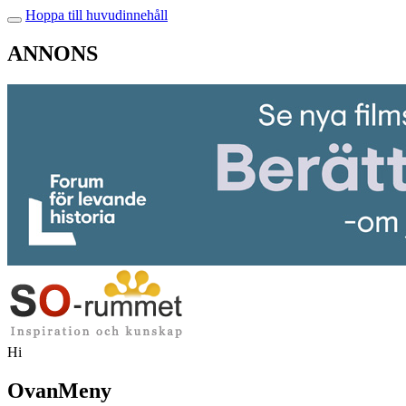
Hoppa till huvudinnehåll
ANNONS
Hi
OvanMeny