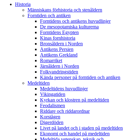
Historia
Människans förhistoria och stenåldern
Forntiden och antiken
Forntidens och antikens huvudlinjer
De mesopotamiska kulturerna
Forntidens Egypten
Kinas fornhistoria
Bronsåldern i Norden
Antikens Persien
Antikens Grekland
Romarriket
Järnåldern i Norden
Folkvandringstiden
Kända personer på forntiden och antiken
Medeltiden
Medeltidens huvudlinjer
Vikingatiden
Kyrkan och klostren på medeltiden
Feodalismen
Riddare och riddarordnar
Korstågen
Digerdöden
Livet på landet och i staden på medeltiden
Ekonomi och handel på medeltiden
Medeltida vetenskap, teknik och