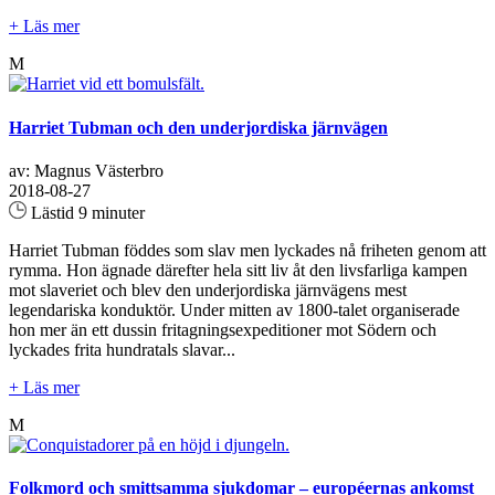
+ Läs mer
M
Harriet Tubman och den underjordiska järnvägen
av: Magnus Västerbro
2018-08-27
Lästid 9 minuter
Harriet Tubman föddes som slav men lyckades nå friheten genom att
rymma. Hon ägnade därefter hela sitt liv åt den livsfarliga kampen
mot slaveriet och blev den underjordiska järnvägens mest
legendariska konduktör. Under mitten av 1800-talet organiserade
hon mer än ett dussin fritagningsexpeditioner mot Södern och
lyckades frita hundratals slavar...
+ Läs mer
M
Folkmord och smittsamma sjukdomar – européernas ankomst