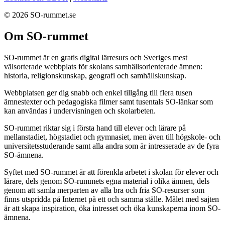
© 2026 SO-rummet.se
Om SO-rummet
SO-rummet är en gratis digital lärresurs och Sveriges mest
välsorterade webbplats för skolans samhällsorienterade ämnen:
historia, religionskunskap, geografi och samhällskunskap.
Webbplatsen ger dig snabb och enkel tillgång till flera tusen
ämnestexter och pedagogiska filmer samt tusentals SO-länkar som
kan användas i undervisningen och skolarbeten.
SO-rummet riktar sig i första hand till elever och lärare på
mellanstadiet, högstadiet och gymnasiet, men även till högskole- och
universitetsstuderande samt alla andra som är intresserade av de fyra
SO-ämnena.
Syftet med SO-rummet är att förenkla arbetet i skolan för elever och
lärare, dels genom SO-rummets egna material i olika ämnen, dels
genom att samla merparten av alla bra och fria SO-resurser som
finns utspridda på Internet på ett och samma ställe. Målet med sajten
är att skapa inspiration, öka intresset och öka kunskaperna inom SO-
ämnena.