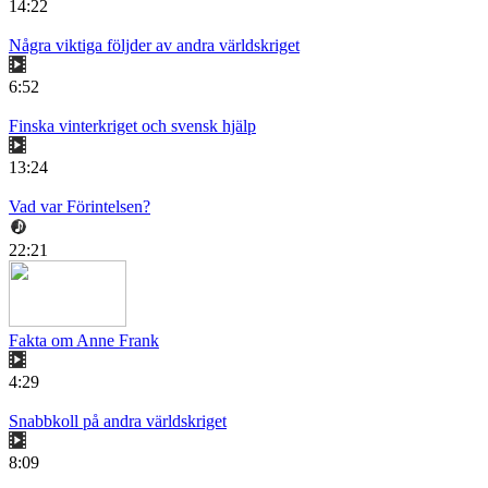
14:22
Några viktiga följder av andra världskriget
6:52
Finska vinterkriget och svensk hjälp
13:24
Vad var Förintelsen?
22:21
Fakta om Anne Frank
4:29
Snabbkoll på andra världskriget
8:09