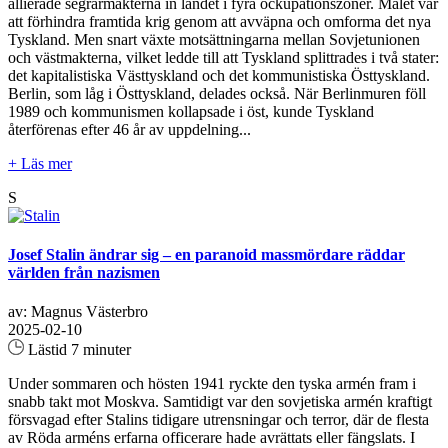
allierade segrarmakterna in landet i fyra ockupationszoner. Målet var
att förhindra framtida krig genom att avväpna och omforma det nya
Tyskland. Men snart växte motsättningarna mellan Sovjetunionen
och västmakterna, vilket ledde till att Tyskland splittrades i två stater:
det kapitalistiska Västtyskland och det kommunistiska Östtyskland.
Berlin, som låg i Östtyskland, delades också. När Berlinmuren föll
1989 och kommunismen kollapsade i öst, kunde Tyskland
återförenas efter 46 år av uppdelning...
+ Läs mer
S
Josef Stalin ändrar sig – en paranoid massmördare räddar
världen från nazismen
av: Magnus Västerbro
2025-02-10
Lästid 7 minuter
Under sommaren och hösten 1941 ryckte den tyska armén fram i
snabb takt mot Moskva. Samtidigt var den sovjetiska armén kraftigt
försvagad efter Stalins tidigare utrensningar och terror, där de flesta
av Röda arméns erfarna officerare hade avrättats eller fängslats. I