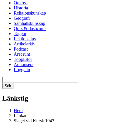
Om oss
Historia
Religionskunskap
Geografi
Samhällskunskap
Quiz & flashcards
Taggar
Lektionstips
Artikelarkiv
Podcast
Året runt
Topplistor
Annonsera
Logga in
Länkstig
Hem
Länkar
Slaget vid Kursk 1943