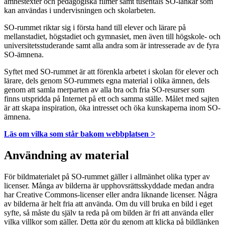
ämnestexter och pedagogiska filmer samt tusentals SO-länkar som
kan användas i undervisningen och skolarbeten.
SO-rummet riktar sig i första hand till elever och lärare på
mellanstadiet, högstadiet och gymnasiet, men även till högskole- och
universitetsstuderande samt alla andra som är intresserade av de fyra
SO-ämnena.
Syftet med SO-rummet är att förenkla arbetet i skolan för elever och
lärare, dels genom SO-rummets egna material i olika ämnen, dels
genom att samla merparten av alla bra och fria SO-resurser som
finns utspridda på Internet på ett och samma ställe. Målet med sajten
är att skapa inspiration, öka intresset och öka kunskaperna inom SO-
ämnena.
Läs om vilka som står bakom webbplatsen >
Användning av material
För bildmaterialet på SO-rummet gäller i allmänhet olika typer av
licenser. Många av bilderna är upphovsrättsskyddade medan andra
har Creative Commons-licenser eller andra liknande licenser. Några
av bilderna är helt fria att använda. Om du vill bruka en bild i eget
syfte, så måste du själv ta reda på om bilden är fri att använda eller
vilka villkor som gäller. Detta gör du genom att klicka på bildlänken