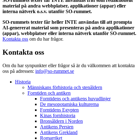
SO-rummets texter får INTE användas fritt som redaktionellt
material på andra webbplatser, applikationer (appar) eller
interna nätverk o.s.v. utanför SO-rummet.
SO-rummets texter får heller INTE användas till att prompta
AI-genererat material som presenteras på andra applikationer
(appar), webbplatser eller interna nätverk utanför SO-rummet.
Kontakta oss
om du har frågor.
Kontakta oss
Om du har synpunkter eller frågor så är du välkommen att kontakta
oss på adressen:
info@so-rummet.se
Historia
Människans förhistoria och stenåldern
Forntiden och antiken
Forntidens och antikens huvudlinjer
De mesopotamiska kulturerna
Forntidens Egypten
Kinas fornhistoria
Bronsåldern i Norden
Antikens Persien
Antikens Grekland
Romarriket