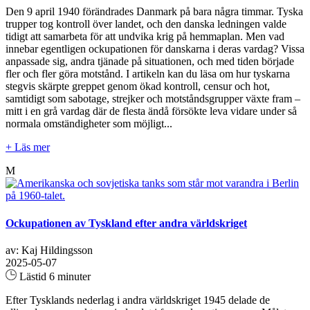
Den 9 april 1940 förändrades Danmark på bara några timmar. Tyska
trupper tog kontroll över landet, och den danska ledningen valde
tidigt att samarbeta för att undvika krig på hemmaplan. Men vad
innebar egentligen ockupationen för danskarna i deras vardag? Vissa
anpassade sig, andra tjänade på situationen, och med tiden började
fler och fler göra motstånd. I artikeln kan du läsa om hur tyskarna
stegvis skärpte greppet genom ökad kontroll, censur och hot,
samtidigt som sabotage, strejker och motståndsgrupper växte fram –
mitt i en grå vardag där de flesta ändå försökte leva vidare under så
normala omständigheter som möjligt...
+ Läs mer
M
Ockupationen av Tyskland efter andra världskriget
av: Kaj Hildingsson
2025-05-07
Lästid 6 minuter
Efter Tysklands nederlag i andra världskriget 1945 delade de