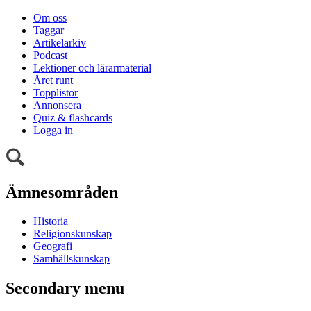
Om oss
Taggar
Artikelarkiv
Podcast
Lektioner och lärarmaterial
Året runt
Topplistor
Annonsera
Quiz & flashcards
Logga in
Ämnesområden
Historia
Religionskunskap
Geografi
Samhällskunskap
Secondary menu