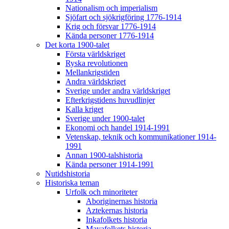
Nationalism och imperialism
Sjöfart och sjökrigföring 1776-1914
Krig och försvar 1776-1914
Kända personer 1776-1914
Det korta 1900-talet
Första världskriget
Ryska revolutionen
Mellankrigstiden
Andra världskriget
Sverige under andra världskriget
Efterkrigstidens huvudlinjer
Kalla kriget
Sverige under 1900-talet
Ekonomi och handel 1914-1991
Vetenskap, teknik och kommunikationer 1914-
1991
Annan 1900-talshistoria
Kända personer 1914-1991
Nutidshistoria
Historiska teman
Urfolk och minoriteter
Aboriginernas historia
Aztekernas historia
Inkafolkets historia
Mayafolkets historia