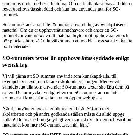
som finns under de flesta bilderna. Om en bildlänk saknas är bilden i
regel upphovsrättsskyddad och kan inte användas utanför SO-
rummet.
SO-rummet ansvarar inte för andras användning av webbplatsens
material. Om du är upphovsrättsinnehavare och anser att SO-
rummets användning av ditt material bryter mot upphovsrätten och
bör plockas bort, så är du välkommen att meddela oss så att vi kan ta
bort materialet.
SO-rummets texter är upphovsrättsskyddade enligt
svensk lag
Vi vill gärna att SO-rummet används som kunskapskälla, till
exempel av elever och lärare i skolundervisningen. Men vi vill
samtidigt att alla som använder SO-rummets texter ska läsa dem på
sajten. Det är mycket viktigt eftersom SO-rummet annars inte
kommer att kunna fortsätta vara en öppen webbplats.
När du använder text- eller bildmaterial från SO-rummet i
skolarbeten och på andra godkända ställen måste du alltid uppge
källan! Det måste framgå tydligt vem som skrivit texten och varifrån
materialet kommer (SO-rummet.se, inkl. länk).