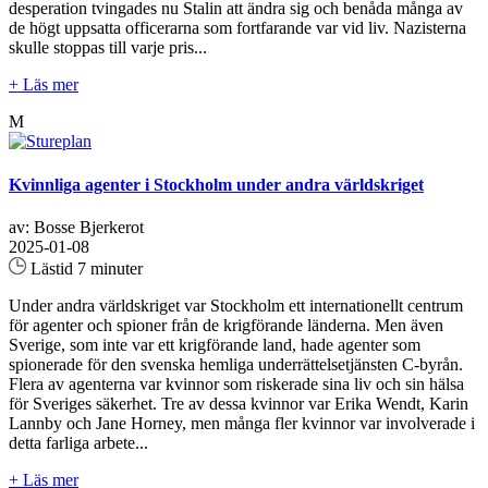
desperation tvingades nu Stalin att ändra sig och benåda många av
de högt uppsatta officerarna som fortfarande var vid liv. Nazisterna
skulle stoppas till varje pris...
+ Läs mer
M
Kvinnliga agenter i Stockholm under andra världskriget
av: Bosse Bjerkerot
2025-01-08
Lästid 7 minuter
Under andra världskriget var Stockholm ett internationellt centrum
för agenter och spioner från de krigförande länderna. Men även
Sverige, som inte var ett krigförande land, hade agenter som
spionerade för den svenska hemliga underrättelsetjänsten C-byrån.
Flera av agenterna var kvinnor som riskerade sina liv och sin hälsa
för Sveriges säkerhet. Tre av dessa kvinnor var Erika Wendt, Karin
Lannby och Jane Horney, men många fler kvinnor var involverade i
detta farliga arbete...
+ Läs mer