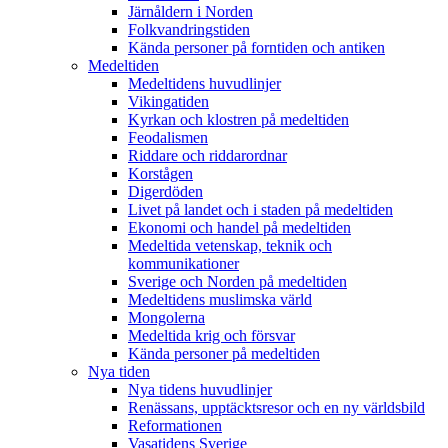
Järnåldern i Norden
Folkvandringstiden
Kända personer på forntiden och antiken
Medeltiden
Medeltidens huvudlinjer
Vikingatiden
Kyrkan och klostren på medeltiden
Feodalismen
Riddare och riddarordnar
Korstågen
Digerdöden
Livet på landet och i staden på medeltiden
Ekonomi och handel på medeltiden
Medeltida vetenskap, teknik och
kommunikationer
Sverige och Norden på medeltiden
Medeltidens muslimska värld
Mongolerna
Medeltida krig och försvar
Kända personer på medeltiden
Nya tiden
Nya tidens huvudlinjer
Renässans, upptäcktsresor och en ny världsbild
Reformationen
Vasatidens Sverige