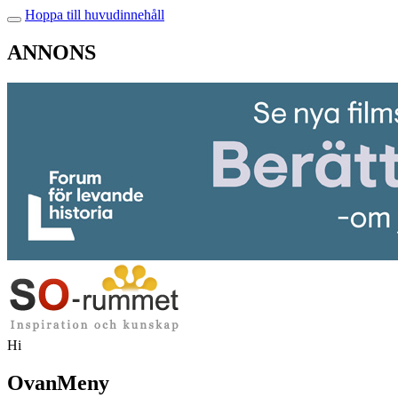
Hoppa till huvudinnehåll
ANNONS
Hi
OvanMeny