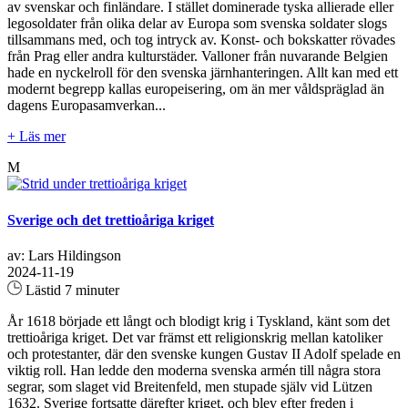
av svenskar och finländare. I stället dominerade tyska allierade eller
legosoldater från olika delar av Europa som svenska soldater slogs
tillsammans med, och tog intryck av. Konst- och bokskatter rövades
från Prag eller andra kulturstäder. Valloner från nuvarande Belgien
hade en nyckelroll för den svenska järnhanteringen. Allt kan med ett
modernt begrepp kallas europeisering, om än mer våldspräglad än
dagens Europasamverkan...
+ Läs mer
M
Sverige och det trettioåriga kriget
av: Lars Hildingson
2024-11-19
Lästid 7 minuter
År 1618 började ett långt och blodigt krig i Tyskland, känt som det
trettioåriga kriget. Det var främst ett religionskrig mellan katoliker
och protestanter, där den svenske kungen Gustav II Adolf spelade en
viktig roll. Han ledde den moderna svenska armén till några stora
segrar, som slaget vid Breitenfeld, men stupade själv vid Lützen
1632. Sverige fortsatte därefter kriget, och blev efter freden i