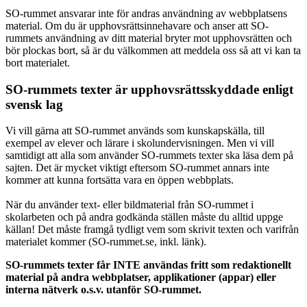
SO-rummet ansvarar inte för andras användning av webbplatsens
material. Om du är upphovsrättsinnehavare och anser att SO-
rummets användning av ditt material bryter mot upphovsrätten och
bör plockas bort, så är du välkommen att meddela oss så att vi kan ta
bort materialet.
SO-rummets texter är upphovsrättsskyddade enligt
svensk lag
Vi vill gärna att SO-rummet används som kunskapskälla, till
exempel av elever och lärare i skolundervisningen. Men vi vill
samtidigt att alla som använder SO-rummets texter ska läsa dem på
sajten. Det är mycket viktigt eftersom SO-rummet annars inte
kommer att kunna fortsätta vara en öppen webbplats.
När du använder text- eller bildmaterial från SO-rummet i
skolarbeten och på andra godkända ställen måste du alltid uppge
källan! Det måste framgå tydligt vem som skrivit texten och varifrån
materialet kommer (SO-rummet.se, inkl. länk).
SO-rummets texter får INTE användas fritt som redaktionellt
material på andra webbplatser, applikationer (appar) eller
interna nätverk o.s.v. utanför SO-rummet.