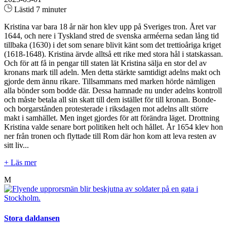
Lästid 7 minuter
Kristina var bara 18 år när hon klev upp på Sveriges tron. Året var
1644, och nere i Tyskland stred de svenska arméerna sedan lång tid
tillbaka (1630) i det som senare blivit känt som det trettioåriga kriget
(1618-1648). Kristina ärvde alltså ett rike med stora hål i statskassan.
Och för att få in pengar till staten lät Kristina sälja en stor del av
kronans mark till adeln. Men detta stärkte samtidigt adelns makt och
gjorde dem ännu rikare. Tillsammans med marken hörde nämligen
alla bönder som bodde där. Dessa hamnade nu under adelns kontroll
och måste betala all sin skatt till dem istället för till kronan. Bonde-
och borgarstånden protesterade i riksdagen mot adelns allt större
makt i samhället. Men inget gjordes för att förändra läget. Drottning
Kristina valde senare bort politiken helt och hållet. År 1654 klev hon
ner från tronen och flyttade till Rom där hon kom att leva resten av
sitt liv...
+ Läs mer
M
Stora daldansen