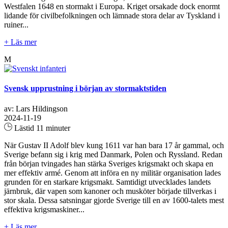
Westfalen 1648 en stormakt i Europa. Kriget orsakade dock enormt
lidande för civilbefolkningen och lämnade stora delar av Tyskland i
ruiner...
+ Läs mer
M
Svensk upprustning i början av stormaktstiden
av: Lars Hildingson
2024-11-19
Lästid 11 minuter
När Gustav II Adolf blev kung 1611 var han bara 17 år gammal, och
Sverige befann sig i krig med Danmark, Polen och Ryssland. Redan
från början tvingades han stärka Sveriges krigsmakt och skapa en
mer effektiv armé. Genom att införa en ny militär organisation lades
grunden för en starkare krigsmakt. Samtidigt utvecklades landets
järnbruk, där vapen som kanoner och musköter började tillverkas i
stor skala. Dessa satsningar gjorde Sverige till en av 1600-talets mest
effektiva krigsmaskiner...
+ Läs mer