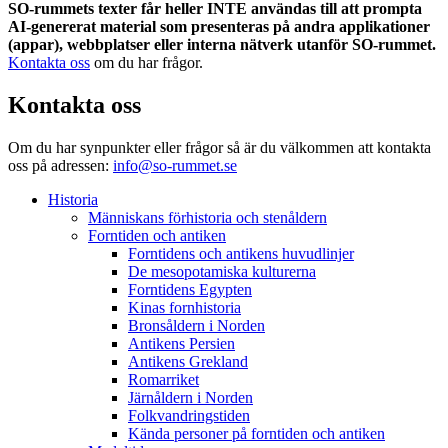
SO-rummets texter får heller INTE användas till att prompta
AI-genererat material som presenteras på andra applikationer
(appar), webbplatser eller interna nätverk utanför SO-rummet.
Kontakta oss
om du har frågor.
Kontakta oss
Om du har synpunkter eller frågor så är du välkommen att kontakta
oss på adressen:
info@so-rummet.se
Historia
Människans förhistoria och stenåldern
Forntiden och antiken
Forntidens och antikens huvudlinjer
De mesopotamiska kulturerna
Forntidens Egypten
Kinas fornhistoria
Bronsåldern i Norden
Antikens Persien
Antikens Grekland
Romarriket
Järnåldern i Norden
Folkvandringstiden
Kända personer på forntiden och antiken