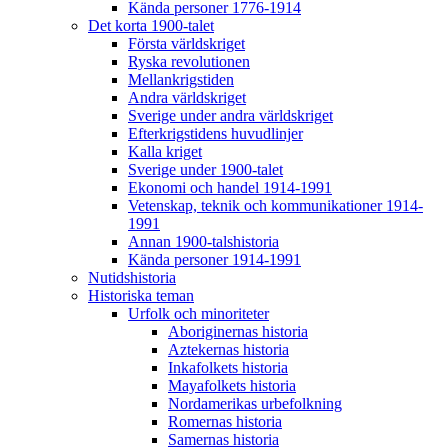
Kända personer 1776-1914
Det korta 1900-talet
Första världskriget
Ryska revolutionen
Mellankrigstiden
Andra världskriget
Sverige under andra världskriget
Efterkrigstidens huvudlinjer
Kalla kriget
Sverige under 1900-talet
Ekonomi och handel 1914-1991
Vetenskap, teknik och kommunikationer 1914-
1991
Annan 1900-talshistoria
Kända personer 1914-1991
Nutidshistoria
Historiska teman
Urfolk och minoriteter
Aboriginernas historia
Aztekernas historia
Inkafolkets historia
Mayafolkets historia
Nordamerikas urbefolkning
Romernas historia
Samernas historia