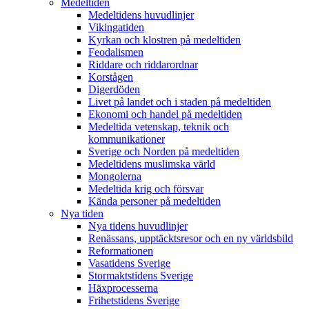
Medeltiden
Medeltidens huvudlinjer
Vikingatiden
Kyrkan och klostren på medeltiden
Feodalismen
Riddare och riddarordnar
Korstågen
Digerdöden
Livet på landet och i staden på medeltiden
Ekonomi och handel på medeltiden
Medeltida vetenskap, teknik och
kommunikationer
Sverige och Norden på medeltiden
Medeltidens muslimska värld
Mongolerna
Medeltida krig och försvar
Kända personer på medeltiden
Nya tiden
Nya tidens huvudlinjer
Renässans, upptäcktsresor och en ny världsbild
Reformationen
Vasatidens Sverige
Stormaktstidens Sverige
Häxprocesserna
Frihetstidens Sverige