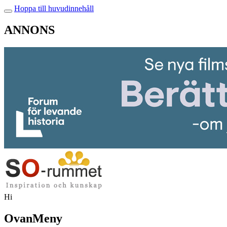
Hoppa till huvudinnehåll
ANNONS
Hi
OvanMeny