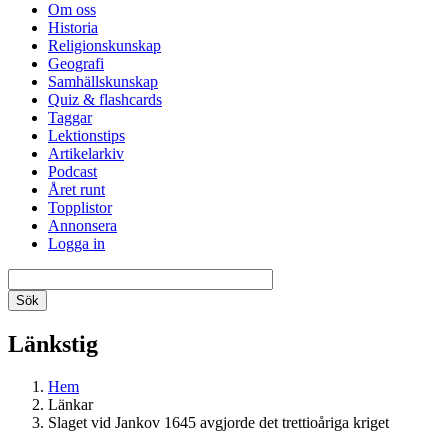
Om oss
Historia
Religionskunskap
Geografi
Samhällskunskap
Quiz & flashcards
Taggar
Lektionstips
Artikelarkiv
Podcast
Året runt
Topplistor
Annonsera
Logga in
Länkstig
Hem
Länkar
Slaget vid Jankov 1645 avgjorde det trettioåriga kriget