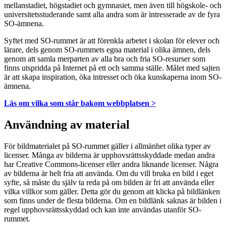
mellanstadiet, högstadiet och gymnasiet, men även till högskole- och
universitetsstuderande samt alla andra som är intresserade av de fyra
SO-ämnena.
Syftet med SO-rummet är att förenkla arbetet i skolan för elever och
lärare, dels genom SO-rummets egna material i olika ämnen, dels
genom att samla merparten av alla bra och fria SO-resurser som
finns utspridda på Internet på ett och samma ställe. Målet med sajten
är att skapa inspiration, öka intresset och öka kunskaperna inom SO-
ämnena.
Läs om vilka som står bakom webbplatsen >
Användning av material
För bildmaterialet på SO-rummet gäller i allmänhet olika typer av
licenser. Många av bilderna är upphovsrättsskyddade medan andra
har Creative Commons-licenser eller andra liknande licenser. Några
av bilderna är helt fria att använda. Om du vill bruka en bild i eget
syfte, så måste du själv ta reda på om bilden är fri att använda eller
vilka villkor som gäller. Detta gör du genom att klicka på bildlänken
som finns under de flesta bilderna. Om en bildlänk saknas är bilden i
regel upphovsrättsskyddad och kan inte användas utanför SO-
rummet.