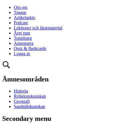
Om oss
Taggar
Artikelarkiv
Podcast
Lektioner och lärarmaterial
Året runt
Topplistor
Annonsera
Quiz & flashcards
Logga in
Ämnesområden
Historia
Religionskunskap
Geografi
Samhällskunskap
Secondary menu