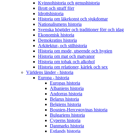
Kvinnohistoria och genushistoria
Brott och straff förr
Idrottshistoria
Historia om läkekonst och sjukdomar
Nationalismens historia
Svenska högtider och traditioner förr och idag
Ekonomisk historia
Demokratins historia
Arkitektur- och stilhistoria
Historia om mode, utseende och hygien
Historia om mat och matvanor
Historia om tobak och alkohol
Historia om relationer, kärlek och sex
Världens länder - historia
Europa - historia
Europas historia
Albaniens historia
Andorras historia
Belarus historia
Belgiens historia
Bosnien-Hercegovinas historia
Bulgariens historia
Cyperns historia
Danmarks historia
Estlands historia