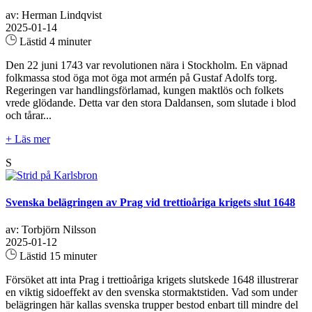
av: Herman Lindqvist
2025-01-14
Lästid 4 minuter
Den 22 juni 1743 var revolutionen nära i Stockholm. En väpnad
folkmassa stod öga mot öga mot armén på Gustaf Adolfs torg.
Regeringen var handlingsförlamad, kungen maktlös och folkets
vrede glödande. Detta var den stora Daldansen, som slutade i blod
och tårar...
+ Läs mer
S
Svenska belägringen av Prag vid trettioåriga krigets slut 1648
av: Torbjörn Nilsson
2025-01-12
Lästid 15 minuter
Försöket att inta Prag i trettioåriga krigets slutskede 1648 illustrerar
en viktig sidoeffekt av den svenska stormaktstiden. Vad som under
belägringen här kallas svenska trupper bestod enbart till mindre del