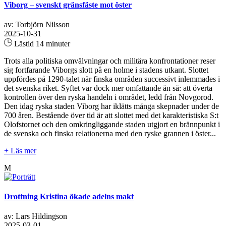
Viborg – svenskt gränsfäste mot öster
av: Torbjörn Nilsson
2025-10-31
Lästid 14 minuter
Trots alla politiska omvälvningar och militära konfrontationer reser
sig fortfarande Viborgs slott på en holme i stadens utkant. Slottet
uppfördes på 1290-talet när finska områden successivt inlemmades i
det svenska riket. Syftet var dock mer omfattande än så: att överta
kontrollen över den ryska handeln i området, ledd från Novgorod.
Den idag ryska staden Viborg har iklätts många skepnader under de
700 åren. Bestående över tid är att slottet med det karakteristiska S:t
Olofstornet och den omkringliggande staden utgjort en brännpunkt i
de svenska och finska relationerna med den ryske grannen i öster...
+ Läs mer
M
Drottning Kristina ökade adelns makt
av: Lars Hildingson
2025-03-01