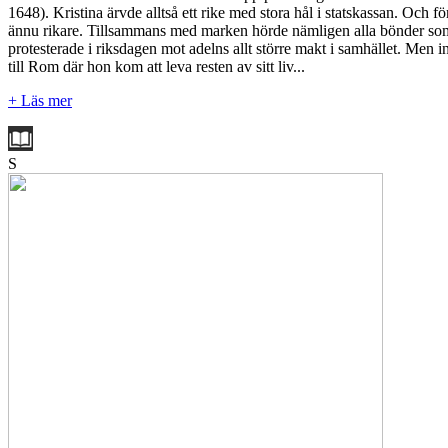
1648). Kristina ärvde alltså ett rike med stora hål i statskassan. Och fö
ännu rikare. Tillsammans med marken hörde nämligen alla bönder som bo
protesterade i riksdagen mot adelns allt större makt i samhället. Men in
till Rom där hon kom att leva resten av sitt liv...
+ Läs mer
S