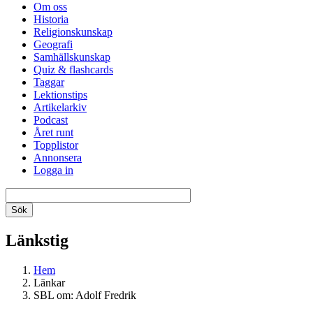
Om oss
Historia
Religionskunskap
Geografi
Samhällskunskap
Quiz & flashcards
Taggar
Lektionstips
Artikelarkiv
Podcast
Året runt
Topplistor
Annonsera
Logga in
Länkstig
Hem
Länkar
SBL om: Adolf Fredrik