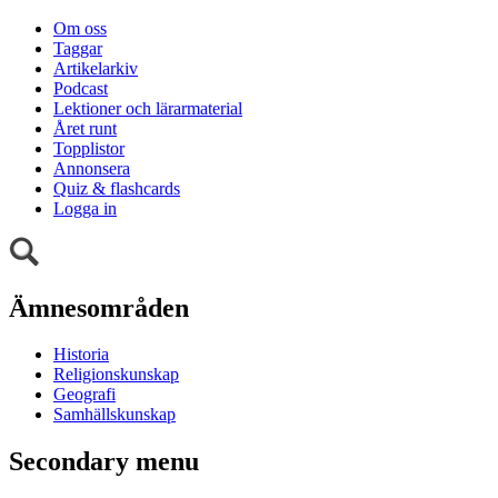
Om oss
Taggar
Artikelarkiv
Podcast
Lektioner och lärarmaterial
Året runt
Topplistor
Annonsera
Quiz & flashcards
Logga in
Ämnesområden
Historia
Religionskunskap
Geografi
Samhällskunskap
Secondary menu