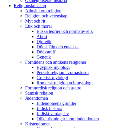
Okategoriserad historia
Religionskunskap
Allmänt om religion
Religion och vetenskap
Myt och rit
Etik och moral
Etiska teorier och normativ etik
Abort
Djuretik
Dödshjälp och eutanasi
Dödsstraff
Genetik
Forntidens och antikens religioner
Egyptisk mytologi
Persisk religion - zoroastrism
Grekisk mytologi
Romersk religion och mytologi
Fornnordisk religion och asatro
Samisk religion
Judendomen
Judendomens grunder
Judisk historia
Judiskt vardagsliv
Olika riktningar inom judendomen
Kristendomen