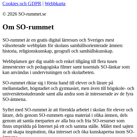
Cookies och GDPR
|
Webbkarta
© 2026 SO-rummet.se
Om SO-rummet
SO-rummet är en gratis digital lärresurs och Sveriges mest
välsorterade webbplats för skolans samhällsorienterade ämnen:
historia, religionskunskap, geografi och samhällskunskap.
Webbplatsen ger dig snabb och enkel tillgång till flera tusen
ämnestexter och pedagogiska filmer samt tusentals SO-länkar som
kan användas i undervisningen och skolarbeten.
SO-rummet riktar sig i första hand till elever och lärare på
mellanstadiet, högstadiet och gymnasiet, men även till högskole- och
universitetsstuderande samt alla andra som är intresserade av de fyra
SO-ämnena.
Syftet med SO-rummet är att förenkla arbetet i skolan för elever och
lärare, dels genom SO-rummets egna material i olika ämnen, dels
genom att samla merparten av alla bra och fria SO-resurser som
finns utspridda på Internet på ett och samma ställe. Målet med sajten
är att skapa inspiration, öka intresset och öka kunskaperna inom SO-