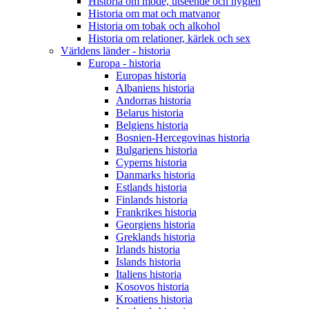
Historia om mode, utseende och hygien
Historia om mat och matvanor
Historia om tobak och alkohol
Historia om relationer, kärlek och sex
Världens länder - historia
Europa - historia
Europas historia
Albaniens historia
Andorras historia
Belarus historia
Belgiens historia
Bosnien-Hercegovinas historia
Bulgariens historia
Cyperns historia
Danmarks historia
Estlands historia
Finlands historia
Frankrikes historia
Georgiens historia
Greklands historia
Irlands historia
Islands historia
Italiens historia
Kosovos historia
Kroatiens historia