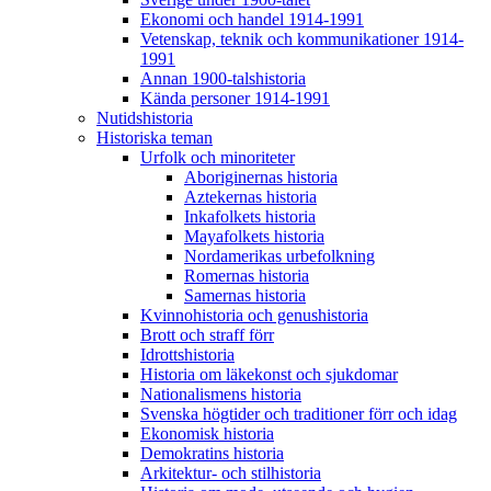
Ekonomi och handel 1914-1991
Vetenskap, teknik och kommunikationer 1914-
1991
Annan 1900-talshistoria
Kända personer 1914-1991
Nutidshistoria
Historiska teman
Urfolk och minoriteter
Aboriginernas historia
Aztekernas historia
Inkafolkets historia
Mayafolkets historia
Nordamerikas urbefolkning
Romernas historia
Samernas historia
Kvinnohistoria och genushistoria
Brott och straff förr
Idrottshistoria
Historia om läkekonst och sjukdomar
Nationalismens historia
Svenska högtider och traditioner förr och idag
Ekonomisk historia
Demokratins historia
Arkitektur- och stilhistoria