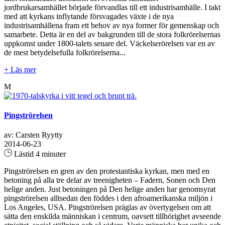
jordbrukarsamhället började förvandlas till ett industrisamhälle. I takt
med att kyrkans inflytande försvagades växte i de nya
industrisamhällena fram ett behov av nya former för gemenskap och
samarbete. Detta är en del av bakgrunden till de stora folkrörelsernas
uppkomst under 1800-talets senare del. Väckelserörelsen var en av
de mest betydelsefulla folkrörelserna...
+ Läs mer
M
Pingströrelsen
av: Carsten Ryytty
2014-06-23
Lästid 4 minuter
Pingströrelsen en gren av den protestantiska kyrkan, men med en
betoning på alla tre delar av treenigheten – Fadern, Sonen och Den
helige anden. Just betoningen på Den helige anden har genomsyrat
pingströrelsen alltsedan den föddes i den afroamerikanska miljön i
Los Angeles, USA. Pingströrelsen präglas av övertygelsen om att
sätta den enskilda människan i centrum, oavsett tillhörighet avseende