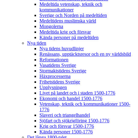
Medeltida vetenskap, teknik och
kommunikationer
Sverige och Norden på medeltiden
Medeltidens muslimska värld
Mongolerna
Medeltida krig och försvar
Kända personer på medeltiden
Nya tiden
Nya tidens huvudlinjer
Renässans, upptäcktsresor och en ny världsbild
Reformationen
Vasatidens Sverige
Stormaktstidens Sverige
Häxprocesserna
Frihetstidens Sverige
Upplysningen
Livet på landet och i staden 1500-1776
Ekonomi och handel 1500-1776
Vetenskap, teknik och kommunikationer 1500-
1776
Slaveri och triangelhandel
Sjöfart och sjökrigföring 1500-1776
Krig och försvar 1500-1776
Kända personer 1500-1776
Det långa 1800-talet