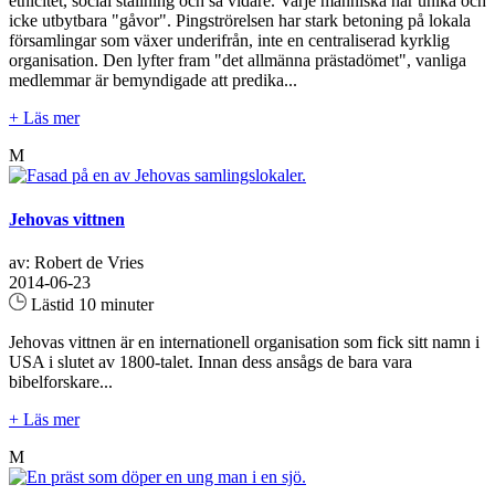
etnicitet, social ställning och så vidare. Varje människa har unika och
icke utbytbara "gåvor". Pingströrelsen har stark betoning på lokala
församlingar som växer underifrån, inte en centraliserad kyrklig
organisation. Den lyfter fram "det allmänna prästadömet", vanliga
medlemmar är bemyndigade att predika...
+ Läs mer
M
Jehovas vittnen
av: Robert de Vries
2014-06-23
Lästid 10 minuter
Jehovas vittnen är en internationell organisation som fick sitt namn i
USA i slutet av 1800-talet. Innan dess ansågs de bara vara
bibelforskare...
+ Läs mer
M