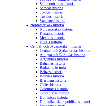
Salomonöarnas historia
Samoas historia
Tongas historia
Tuvalus historia
Vanuatus historia
Nordamerika - historia
Nordamerikas historia
Kanadas historia
Mexikos historia
USA:s historia
Central- och Sydamerika - historia
Central- och Sydamerikas historia
Antigua och Barbudas historia
Argentinas historia
Bahamas historia
Barbados historia
Belizes historia
Bolivias historia
Brasiliens historia
Chiles historia
Colombias historia
Costa Ricas historia
Dominicas historia
Dominikanska republikens historia
Ecuadors historia