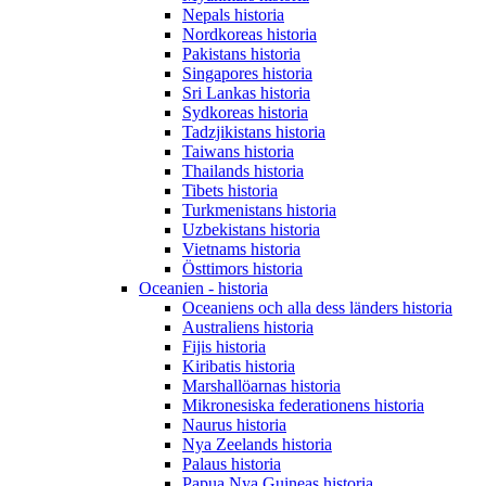
Nepals historia
Nordkoreas historia
Pakistans historia
Singapores historia
Sri Lankas historia
Sydkoreas historia
Tadzjikistans historia
Taiwans historia
Thailands historia
Tibets historia
Turkmenistans historia
Uzbekistans historia
Vietnams historia
Östtimors historia
Oceanien - historia
Oceaniens och alla dess länders historia
Australiens historia
Fijis historia
Kiribatis historia
Marshallöarnas historia
Mikronesiska federationens historia
Naurus historia
Nya Zeelands historia
Palaus historia
Papua Nya Guineas historia