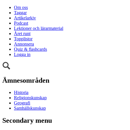
Om oss
Taggar
Artikelarkiv
Podcast
Lektioner och lärarmaterial
Året runt
Topplistor
Annonsera
Quiz & flashcards
Logga in
Ämnesområden
Historia
Religionskunskap
Geografi
Samhällskunskap
Secondary menu