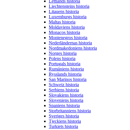
Lettlands historia
Liechtensteins historia
Litauens historia
Luxemburgs historia
Maltas historia
Moldaviens historia
Monacos historia
Montenegros historia
Nederländernas historia
Nordmakedoniens historia
Norges historia
Polens historia
Portugals historia
Rumäniens historia
Rysslands historia
San Marinos historia
Schweiz historia
Serbiens historia
Slovakiens historia
Sloveniens historia
Spaniens historia
Storbritanniens historia
Sveriges historia
Tjeckiens historia
Turkiets historia