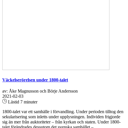
Väckelserörelsen under 1800-talet
av: Åke Magnusson och Börje Andersson
2021-02-03
Lästid 7 minuter
1800-talet var ett samhälle i förvandling. Under perioden tilltog den
sekularisering som inletts under upplysningen. Individen frigjorde
sig än mer från auktoriteter – från kyrkan och staten. Under 1800-
talet förändrades dessutom det svenska samhället –