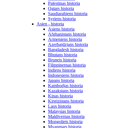
Palestinas historia
Qatars historia
Saudiarabiens historia
Syriens historia
Asien - historia
Asiens historia
Afghanistans historia
Armeniens historia
Azerbajdzjans historia
Bangladesh historia
Bhutans historia
Bruneis historia
Filippinernas historia
Indiens historia
Indonesiens historia
Japans historia
Kambodjas historia
Kazakstans historia
Kinas historia
Kirgizistans historia
Laos historia
Malaysias historia
Maldivernas historia
Mongoliets historia
Myanmars historia