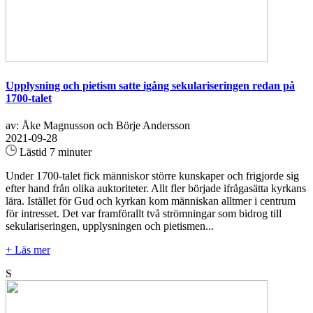
Upplysning och pietism satte igång sekulariseringen redan på
1700-talet
av: Åke Magnusson och Börje Andersson
2021-09-28
Lästid 7 minuter
Under 1700-talet fick människor större kunskaper och frigjorde sig
efter hand från olika auktoriteter. Allt fler började ifrågasätta kyrkans
lära. Istället för Gud och kyrkan kom människan alltmer i centrum
för intresset. Det var framförallt två strömningar som bidrog till
sekulariseringen, upplysningen och pietismen...
+ Läs mer
S