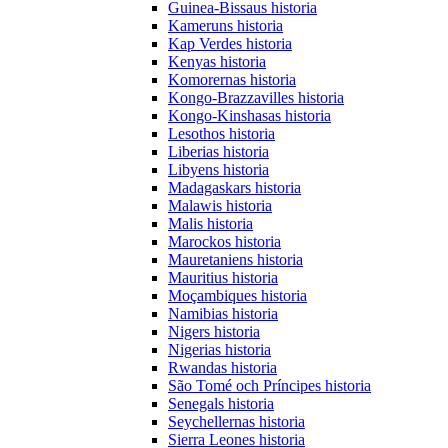
Guinea-Bissaus historia
Kameruns historia
Kap Verdes historia
Kenyas historia
Komorernas historia
Kongo-Brazzavilles historia
Kongo-Kinshasas historia
Lesothos historia
Liberias historia
Libyens historia
Madagaskars historia
Malawis historia
Malis historia
Marockos historia
Mauretaniens historia
Mauritius historia
Moçambiques historia
Namibias historia
Nigers historia
Nigerias historia
Rwandas historia
São Tomé och Príncipes historia
Senegals historia
Seychellernas historia
Sierra Leones historia