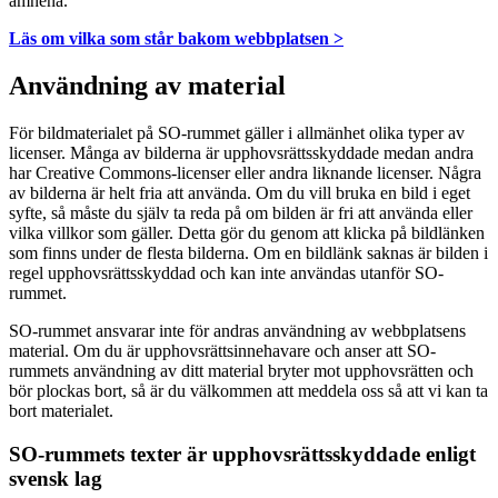
ämnena.
Läs om vilka som står bakom webbplatsen >
Användning av material
För bildmaterialet på SO-rummet gäller i allmänhet olika typer av
licenser. Många av bilderna är upphovsrättsskyddade medan andra
har Creative Commons-licenser eller andra liknande licenser. Några
av bilderna är helt fria att använda. Om du vill bruka en bild i eget
syfte, så måste du själv ta reda på om bilden är fri att använda eller
vilka villkor som gäller. Detta gör du genom att klicka på bildlänken
som finns under de flesta bilderna. Om en bildlänk saknas är bilden i
regel upphovsrättsskyddad och kan inte användas utanför SO-
rummet.
SO-rummet ansvarar inte för andras användning av webbplatsens
material. Om du är upphovsrättsinnehavare och anser att SO-
rummets användning av ditt material bryter mot upphovsrätten och
bör plockas bort, så är du välkommen att meddela oss så att vi kan ta
bort materialet.
SO-rummets texter är upphovsrättsskyddade enligt
svensk lag