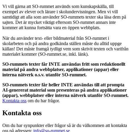
Vi vill gärna att SO-rummet används som kunskapskälla, till
exempel av elever och lärare i skolundervisningen. Men vi vill
samtidigt att alla som använder SO-rummets texter ska läsa dem på
sajten. Det är mycket viktigt eftersom SO-rummet annars inte
kommer att kunna fortsätta vara en öppen webbplats.
När du använder text- eller bildmaterial från SO-rummet i
skolarbeten och på andra godkända ställen måste du alltid uppge
källan! Det måste framgå tydligt vem som skrivit texten och varifrån
materialet kommer (SO-rummet.se, inkl. länk).
SO-rummets texter får INTE användas fritt som redaktionellt
material på andra webbplatser, applikationer (appar) eller
interna nätverk o.s.v. utanför SO-rummet.
SO-rummets texter får heller INTE användas till att prompta
AI-genererat material som presenteras på andra applikationer
(appar), webbplatser eller interna nätverk utanför SO-rummet.
Kontakta oss
om du har frågor.
Kontakta oss
Om du har synpunkter eller frågor så är du välkommen att kontakta
oss på adressen:
info@so-rummet.se