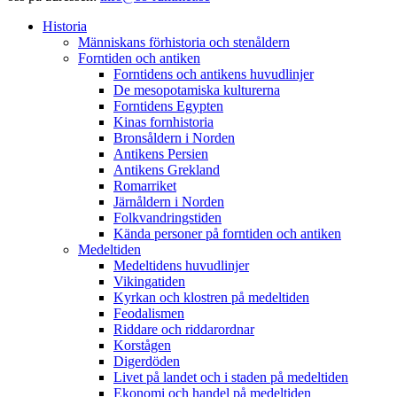
Historia
Människans förhistoria och stenåldern
Forntiden och antiken
Forntidens och antikens huvudlinjer
De mesopotamiska kulturerna
Forntidens Egypten
Kinas fornhistoria
Bronsåldern i Norden
Antikens Persien
Antikens Grekland
Romarriket
Järnåldern i Norden
Folkvandringstiden
Kända personer på forntiden och antiken
Medeltiden
Medeltidens huvudlinjer
Vikingatiden
Kyrkan och klostren på medeltiden
Feodalismen
Riddare och riddarordnar
Korstågen
Digerdöden
Livet på landet och i staden på medeltiden
Ekonomi och handel på medeltiden