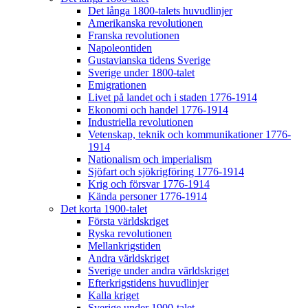
Det långa 1800-talets huvudlinjer
Amerikanska revolutionen
Franska revolutionen
Napoleontiden
Gustavianska tidens Sverige
Sverige under 1800-talet
Emigrationen
Livet på landet och i staden 1776-1914
Ekonomi och handel 1776-1914
Industriella revolutionen
Vetenskap, teknik och kommunikationer 1776-
1914
Nationalism och imperialism
Sjöfart och sjökrigföring 1776-1914
Krig och försvar 1776-1914
Kända personer 1776-1914
Det korta 1900-talet
Första världskriget
Ryska revolutionen
Mellankrigstiden
Andra världskriget
Sverige under andra världskriget
Efterkrigstidens huvudlinjer
Kalla kriget
Sverige under 1900-talet