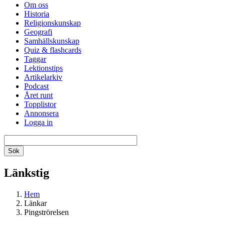
Om oss
Historia
Religionskunskap
Geografi
Samhällskunskap
Quiz & flashcards
Taggar
Lektionstips
Artikelarkiv
Podcast
Året runt
Topplistor
Annonsera
Logga in
Länkstig
Hem
Länkar
Pingströrelsen