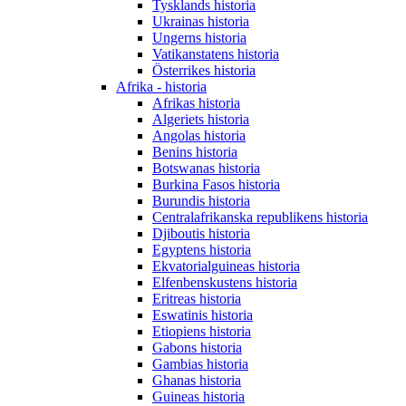
Tysklands historia
Ukrainas historia
Ungerns historia
Vatikanstatens historia
Österrikes historia
Afrika - historia
Afrikas historia
Algeriets historia
Angolas historia
Benins historia
Botswanas historia
Burkina Fasos historia
Burundis historia
Centralafrikanska republikens historia
Djiboutis historia
Egyptens historia
Ekvatorialguineas historia
Elfenbenskustens historia
Eritreas historia
Eswatinis historia
Etiopiens historia
Gabons historia
Gambias historia
Ghanas historia
Guineas historia