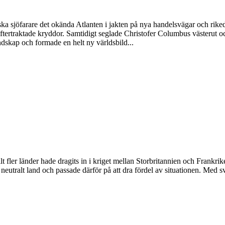
iska sjöfarare det okända Atlanten i jakten på nya handelsvägar och 
på eftertraktade kryddor. Samtidigt seglade Christofer Columbus västeru
dskap och formade en helt ny världsbild...
fler länder hade dragits in i kriget mellan Storbritannien och Frankrike
eutralt land och passade därför på att dra fördel av situationen. Med s