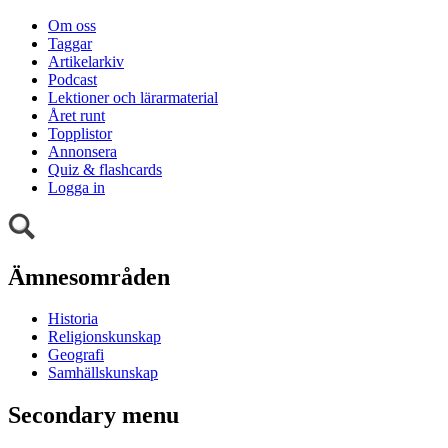
Om oss
Taggar
Artikelarkiv
Podcast
Lektioner och lärarmaterial
Året runt
Topplistor
Annonsera
Quiz & flashcards
Logga in
Ämnesområden
Historia
Religionskunskap
Geografi
Samhällskunskap
Secondary menu