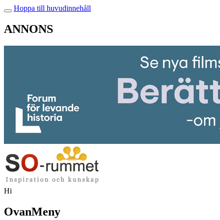
Hoppa till huvudinnehåll
ANNONS
Hi
OvanMeny