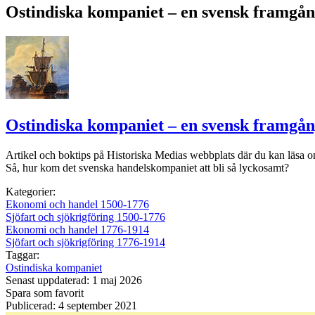
Ostindiska kompaniet – en svensk framgån
Ostindiska kompaniet – en svensk framgån
Artikel och boktips på Historiska Medias webbplats där du kan läsa o
Så, hur kom det svenska handelskompaniet att bli så lyckosamt?
Kategorier:
Ekonomi och handel 1500-1776
Sjöfart och sjökrigföring 1500-1776
Ekonomi och handel 1776-1914
Sjöfart och sjökrigföring 1776-1914
Taggar:
Ostindiska kompaniet
Senast uppdaterad: 1 maj 2026
Spara som favorit
Publicerad: 4 september 2021