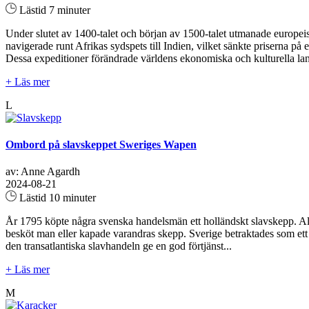
Lästid 7 minuter
Under slutet av 1400-talet och början av 1500-talet utmanade europe
navigerade runt Afrikas sydspets till Indien, vilket sänkte priserna 
Dessa expeditioner förändrade världens ekonomiska och kulturella lan
+ Läs mer
L
Ombord på slavskeppet Sweriges Wapen
av: Anne Agardh
2024-08-21
Lästid 10 minuter
År 1795 köpte några svenska handelsmän ett holländskt slavskepp. Allt 
besköt man eller kapade varandras skepp. Sverige betraktades som ett n
den transatlantiska slavhandeln ge en god förtjänst...
+ Läs mer
M