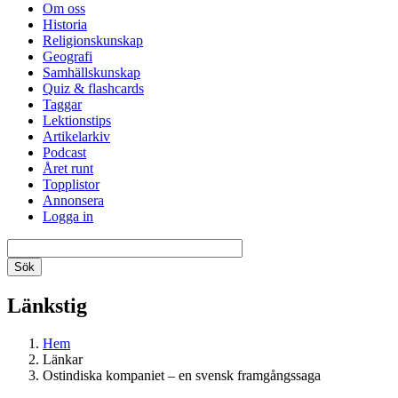
Om oss
Historia
Religionskunskap
Geografi
Samhällskunskap
Quiz & flashcards
Taggar
Lektionstips
Artikelarkiv
Podcast
Året runt
Topplistor
Annonsera
Logga in
Länkstig
Hem
Länkar
Ostindiska kompaniet – en svensk framgångssaga