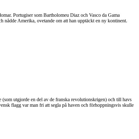
rikedomar. Portugiser som Bartholomeu Diaz och Vasco da Gama
t och nådde Amerika, ovetande om att han upptäckt en ny kontinent.
 (som utgjorde en del av de franska revolutionskrigen) och till havs
vensk flagg var man fri att segla på haven och förhoppningsvis skulle