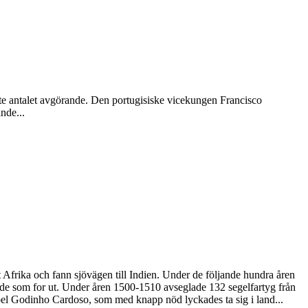
inte antalet avgörande. Den portugisiske vicekungen Francisco
nde...
 Afrika och fann sjövägen till Indien. Under de följande hundra åren
n de som for ut. Under åren 1500-1510 avseglade 132 segelfartyg från
noel Godinho Cardoso, som med knapp nöd lyckades ta sig i land...