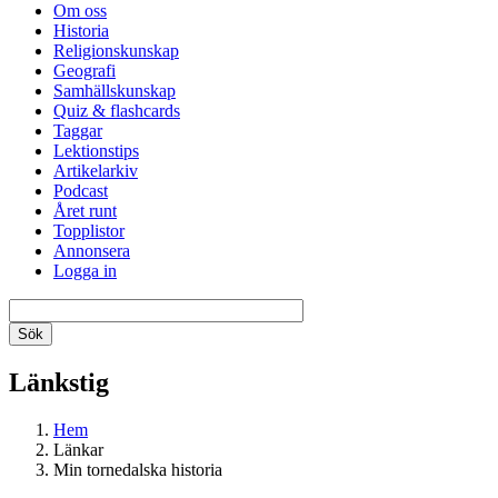
Om oss
Historia
Religionskunskap
Geografi
Samhällskunskap
Quiz & flashcards
Taggar
Lektionstips
Artikelarkiv
Podcast
Året runt
Topplistor
Annonsera
Logga in
Länkstig
Hem
Länkar
Min tornedalska historia