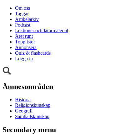
Om oss
Taggar
Artikelarkiv
Podcast
Lektioner och lärarmaterial
Året runt
Topplistor
Annonsera
Quiz & flashcards
Logga in
Ämnesområden
Historia
Religionskunskap
Geografi
Samhällskunskap
Secondary menu