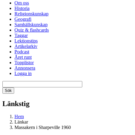
Om oss
Historia
Religionskunskap
Geografi
Samhällskunskap
Quiz & flashcards
Taggar
Lektionstips
Artikelarkiv
Podcast
Året runt
Topplistor
Annonsera
Logga in
Länkstig
Hem
Länkar
Massakern i Sharpeville 1960