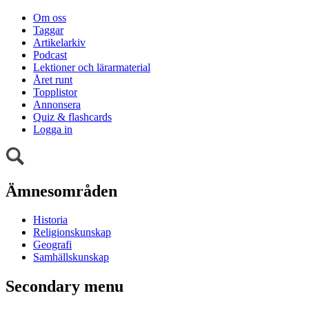
Om oss
Taggar
Artikelarkiv
Podcast
Lektioner och lärarmaterial
Året runt
Topplistor
Annonsera
Quiz & flashcards
Logga in
Ämnesområden
Historia
Religionskunskap
Geografi
Samhällskunskap
Secondary menu