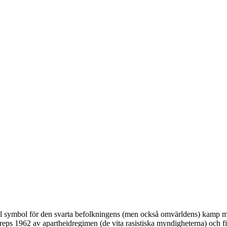
 symbol för den svarta befolkningens (men också omvärldens) kamp mot
reps 1962 av apartheidregimen (de vita rasistiska myndigheterna) och fick