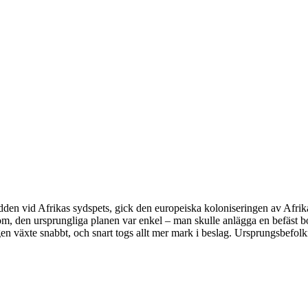
udden vid Afrikas sydspets, gick den europeiska koloniseringen av Afrika
Tvärtom, den ursprungliga planen var enkel – man skulle anlägga en befäst
en växte snabbt, och snart togs allt mer mark i beslag. Ursprungsbefo