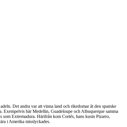
g i adeln. Det andra var att vinna land och rikedomar åt den spanske
emma. Exempelvis bär Medellin, Guadeloupe och Albuquerque samma
das som Extremadura. Härifrån kom Cortés, hans kusin Pizarro,
h ära i Amerika misslyckades.