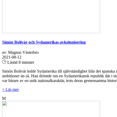
Simón Bolivár och Sydamerikas avkolonisering
av: Magnus Västerbro
2021-08-12
Lästid 8 minuter
Simón Bolivár ledde Sydamerika till självständighet från det spanska i
ambitioner än så. Han drömde om en Sydamerikansk republik där i stort 
var bärare av en unik nationalkaraktär, trots deras gemensamma histori
+ Läs mer
M