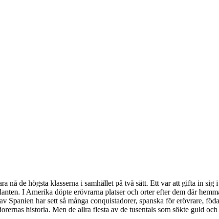
ra nå de högsta klasserna i samhället på två sätt. Ett var att gifta in si
tlanten. I Amerika döpte erövrarna platser och orter efter dem där h
 av Spanien har sett så många conquistadorer, spanska för erövrare, fö
dorernas historia. Men de allra flesta av de tusentals som sökte guld oc