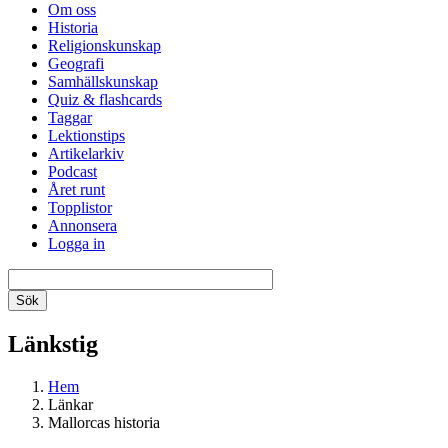
Om oss
Historia
Religionskunskap
Geografi
Samhällskunskap
Quiz & flashcards
Taggar
Lektionstips
Artikelarkiv
Podcast
Året runt
Topplistor
Annonsera
Logga in
Länkstig
Hem
Länkar
Mallorcas historia