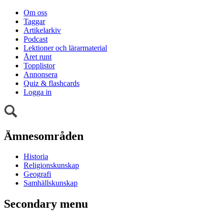
Om oss
Taggar
Artikelarkiv
Podcast
Lektioner och lärarmaterial
Året runt
Topplistor
Annonsera
Quiz & flashcards
Logga in
Ämnesområden
Historia
Religionskunskap
Geografi
Samhällskunskap
Secondary menu