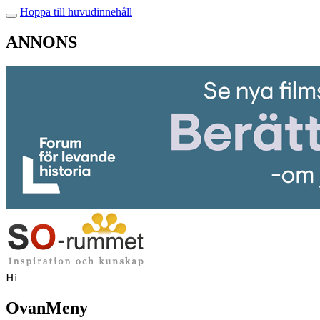
Hoppa till huvudinnehåll
ANNONS
Hi
OvanMeny