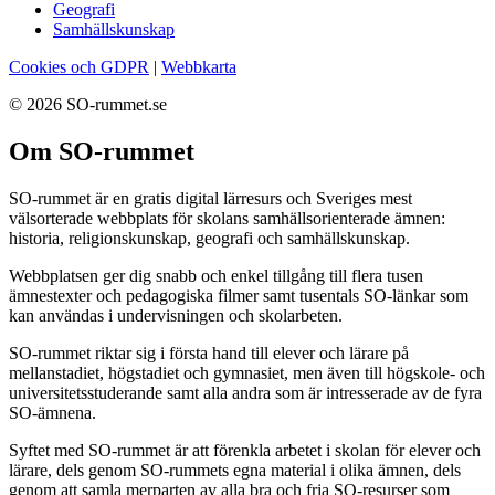
Geografi
Samhällskunskap
Cookies och GDPR
|
Webbkarta
© 2026 SO-rummet.se
Om SO-rummet
SO-rummet är en gratis digital lärresurs och Sveriges mest
välsorterade webbplats för skolans samhällsorienterade ämnen:
historia, religionskunskap, geografi och samhällskunskap.
Webbplatsen ger dig snabb och enkel tillgång till flera tusen
ämnestexter och pedagogiska filmer samt tusentals SO-länkar som
kan användas i undervisningen och skolarbeten.
SO-rummet riktar sig i första hand till elever och lärare på
mellanstadiet, högstadiet och gymnasiet, men även till högskole- och
universitetsstuderande samt alla andra som är intresserade av de fyra
SO-ämnena.
Syftet med SO-rummet är att förenkla arbetet i skolan för elever och
lärare, dels genom SO-rummets egna material i olika ämnen, dels
genom att samla merparten av alla bra och fria SO-resurser som