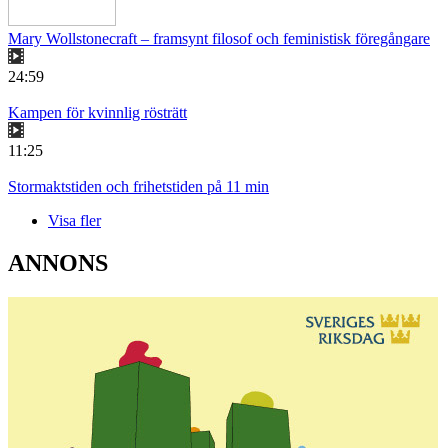
Mary Wollstonecraft – framsynt filosof och feministisk föregångare
24:59
Kampen för kvinnlig rösträtt
11:25
Stormaktstiden och frihetstiden på 11 min
Visa fler
ANNONS