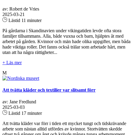
av: Robert de Vries
2025-03-21
Lästid 11 minuter
På gårdarna i Skandinavien under vikingatiden levde ofta stora
familjer tillsammans. Alla, både vuxna och barn, hjälptes åt med
arbetet på gården. Kvinnor och män hade olika uppgifter, men båda
hade viktiga roller. Det fanns också trälar som arbetade hårt, men
utan att ha några rättigheter...
+ Läs mer
M
Att tvätta kläder och textilier var slitsamt förr
av: Jane Fredlund
2025-03-03
Lästid 17 minuter
Att tvätta kläder var förr i tiden ett mycket tungt och tidskrävande
arbete som nästan alltid utfördes av kvinnor. Stortvätten skedde
oftast två gånger om året och krävde många tunga arbetsmoment.