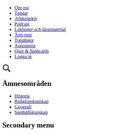
Om oss
Taggar
Artikelarkiv
Podcast
Lektioner och lärarmaterial
Året runt
Topplistor
Annonsera
Quiz & flashcards
Logga in
Ämnesområden
Historia
Religionskunskap
Geografi
Samhällskunskap
Secondary menu