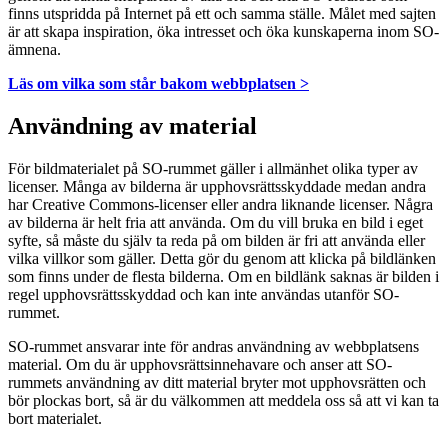
finns utspridda på Internet på ett och samma ställe. Målet med sajten
är att skapa inspiration, öka intresset och öka kunskaperna inom SO-
ämnena.
Läs om vilka som står bakom webbplatsen >
Användning av material
För bildmaterialet på SO-rummet gäller i allmänhet olika typer av
licenser. Många av bilderna är upphovsrättsskyddade medan andra
har Creative Commons-licenser eller andra liknande licenser. Några
av bilderna är helt fria att använda. Om du vill bruka en bild i eget
syfte, så måste du själv ta reda på om bilden är fri att använda eller
vilka villkor som gäller. Detta gör du genom att klicka på bildlänken
som finns under de flesta bilderna. Om en bildlänk saknas är bilden i
regel upphovsrättsskyddad och kan inte användas utanför SO-
rummet.
SO-rummet ansvarar inte för andras användning av webbplatsens
material. Om du är upphovsrättsinnehavare och anser att SO-
rummets användning av ditt material bryter mot upphovsrätten och
bör plockas bort, så är du välkommen att meddela oss så att vi kan ta
bort materialet.