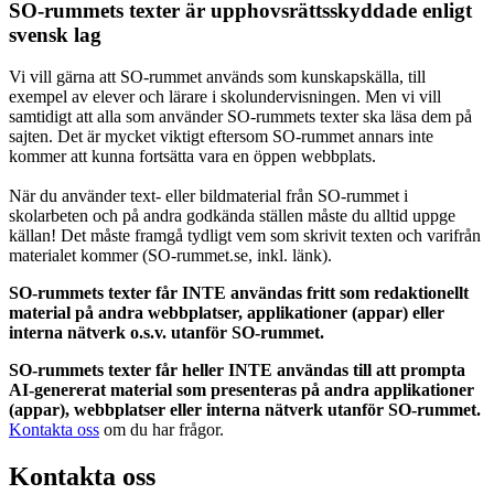
SO-rummets texter är upphovsrättsskyddade enligt
svensk lag
Vi vill gärna att SO-rummet används som kunskapskälla, till
exempel av elever och lärare i skolundervisningen. Men vi vill
samtidigt att alla som använder SO-rummets texter ska läsa dem på
sajten. Det är mycket viktigt eftersom SO-rummet annars inte
kommer att kunna fortsätta vara en öppen webbplats.
När du använder text- eller bildmaterial från SO-rummet i
skolarbeten och på andra godkända ställen måste du alltid uppge
källan! Det måste framgå tydligt vem som skrivit texten och varifrån
materialet kommer (SO-rummet.se, inkl. länk).
SO-rummets texter får INTE användas fritt som redaktionellt
material på andra webbplatser, applikationer (appar) eller
interna nätverk o.s.v. utanför SO-rummet.
SO-rummets texter får heller INTE användas till att prompta
AI-genererat material som presenteras på andra applikationer
(appar), webbplatser eller interna nätverk utanför SO-rummet.
Kontakta oss
om du har frågor.
Kontakta oss