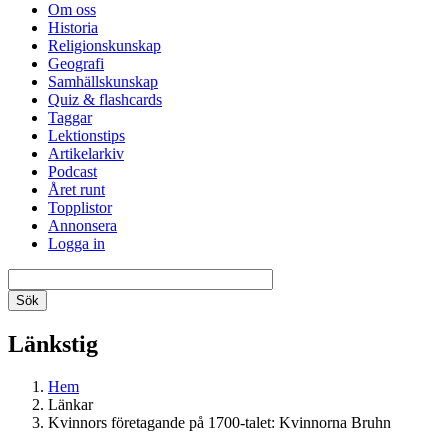
Om oss
Historia
Religionskunskap
Geografi
Samhällskunskap
Quiz & flashcards
Taggar
Lektionstips
Artikelarkiv
Podcast
Året runt
Topplistor
Annonsera
Logga in
Länkstig
Hem
Länkar
Kvinnors företagande på 1700-talet: Kvinnorna Bruhn