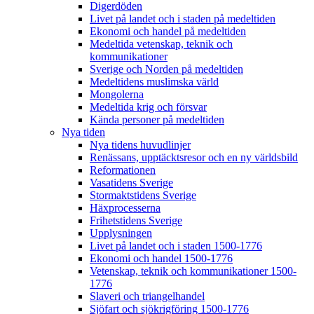
Digerdöden
Livet på landet och i staden på medeltiden
Ekonomi och handel på medeltiden
Medeltida vetenskap, teknik och
kommunikationer
Sverige och Norden på medeltiden
Medeltidens muslimska värld
Mongolerna
Medeltida krig och försvar
Kända personer på medeltiden
Nya tiden
Nya tidens huvudlinjer
Renässans, upptäcktsresor och en ny världsbild
Reformationen
Vasatidens Sverige
Stormaktstidens Sverige
Häxprocesserna
Frihetstidens Sverige
Upplysningen
Livet på landet och i staden 1500-1776
Ekonomi och handel 1500-1776
Vetenskap, teknik och kommunikationer 1500-
1776
Slaveri och triangelhandel
Sjöfart och sjökrigföring 1500-1776