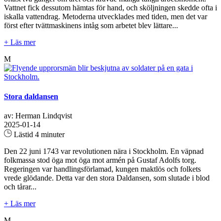
Vattnet fick dessutom hämtas för hand, och sköljningen skedde ofta i
iskalla vattendrag. Metoderna utvecklades med tiden, men det var
först efter tvättmaskinens intåg som arbetet blev lättare...
+ Läs mer
M
Stora daldansen
av: Herman Lindqvist
2025-01-14
Lästid 4 minuter
Den 22 juni 1743 var revolutionen nära i Stockholm. En väpnad
folkmassa stod öga mot öga mot armén på Gustaf Adolfs torg.
Regeringen var handlingsförlamad, kungen maktlös och folkets
vrede glödande. Detta var den stora Daldansen, som slutade i blod
och tårar...
+ Läs mer
M