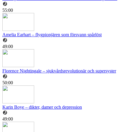
55:00
Amelia Earhart – flygpionjären som försvann spårlöst
49:00
Florence Nightingale – sjukvårdsrevolutionär och supersyster
50:00
Karin Boye – dikter, damer och depression
49:00