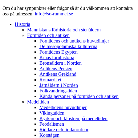
Om du har synpunkter eller frågor så är du välkommen att kontakta
oss på adressen:
info@so-rummet.se
Historia
Människans förhistoria och stenåldern
Forntiden och antiken
Forntidens och antikens huvudlinjer
De mesopotamiska kulturerna
Forntidens Egypten
Kinas fornhistoria
Bronsåldern i Norden
Antikens Persien
Antikens Grekland
Romarriket
Järnåldern i Norden
Folkvandringstiden
Kända personer på forntiden och antiken
Medeltiden
Medeltidens huvudlinjer
Vikingatiden
Kyrkan och klostren på medeltiden
Feodalismen
Riddare och riddarordnar
Korstågen