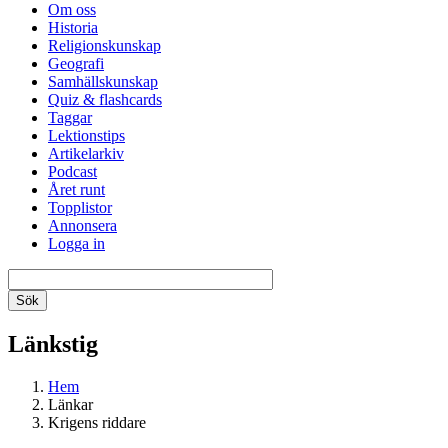
Om oss
Historia
Religionskunskap
Geografi
Samhällskunskap
Quiz & flashcards
Taggar
Lektionstips
Artikelarkiv
Podcast
Året runt
Topplistor
Annonsera
Logga in
Länkstig
Hem
Länkar
Krigens riddare