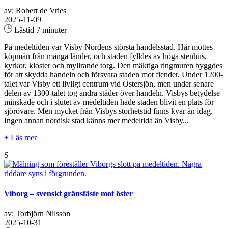
av: Robert de Vries
2025-11-09
Lästid 7 minuter
På medeltiden var Visby Nordens största handelsstad. Här möttes
köpmän från många länder, och staden fylldes av höga stenhus,
kyrkor, kloster och myllrande torg. Den mäktiga ringmuren byggdes
för att skydda handeln och försvara staden mot fiender. Under 1200-
talet var Visby ett livligt centrum vid Östersjön, men under senare
delen av 1300-talet tog andra städer över handeln. Visbys betydelse
minskade och i slutet av medeltiden hade staden blivit en plats för
sjörövare. Men mycket från Visbys storhetstid finns kvar än idag.
Ingen annan nordisk stad känns mer medeltida än Visby...
+ Läs mer
S
Viborg – svenskt gränsfäste mot öster
av: Torbjörn Nilsson
2025-10-31