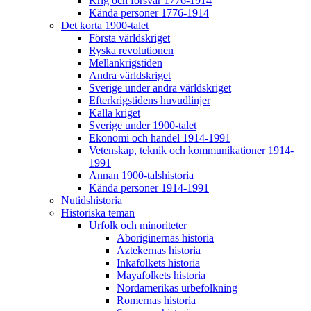
Krig och försvar 1776-1914
Kända personer 1776-1914
Det korta 1900-talet
Första världskriget
Ryska revolutionen
Mellankrigstiden
Andra världskriget
Sverige under andra världskriget
Efterkrigstidens huvudlinjer
Kalla kriget
Sverige under 1900-talet
Ekonomi och handel 1914-1991
Vetenskap, teknik och kommunikationer 1914-
1991
Annan 1900-talshistoria
Kända personer 1914-1991
Nutidshistoria
Historiska teman
Urfolk och minoriteter
Aboriginernas historia
Aztekernas historia
Inkafolkets historia
Mayafolkets historia
Nordamerikas urbefolkning
Romernas historia