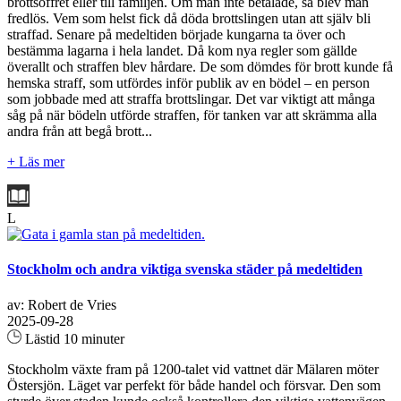
brottsoffret eller till familjen. Om man inte betalade, så blev man
fredlös. Vem som helst fick då döda brottslingen utan att själv bli
straffad. Senare på medeltiden började kungarna ta över och
bestämma lagarna i hela landet. Då kom nya regler som gällde
överallt och straffen blev hårdare. De som dömdes för brott kunde få
hemska straff, som utfördes inför publik av en bödel – en person
som jobbade med att straffa brottslingar. Det var viktigt att många
såg på när bödeln utförde straffen, för tanken var att skrämma alla
andra från att begå brott...
+ Läs mer
L
Stockholm och andra viktiga svenska städer på medeltiden
av: Robert de Vries
2025-09-28
Lästid 10 minuter
Stockholm växte fram på 1200‑talet vid vattnet där Mälaren möter
Östersjön. Läget var perfekt för både handel och försvar. Den som