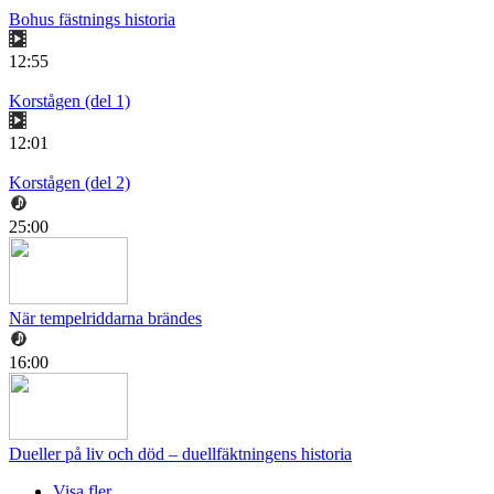
Bohus fästnings historia
12:55
Korstågen (del 1)
12:01
Korstågen (del 2)
25:00
När tempelriddarna brändes
16:00
Dueller på liv och död – duellfäktningens historia
Visa fler