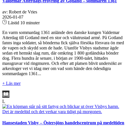
Valdemar Atterdags erövring av Gotland – sommaren 1361
av: Robert de Vries
2026-01-07
Lästid 10 minuter
En varm sommardag 1361 anlände den danske kungen Valdemar
Atterdag till Gotland med en stor och välutrustad armé. På Gotland
fanns inga soldater, så bönderna fick själva försöka försvara ön med
de vapen och skydd som de hade. Utanför Visbys stadsmur ägde
sedan ett hemskt slag rum, där omkring 1 800 gotländska bönder
dog. Flera hundra år senare, i början av 1900-talet, hittades
massgravar vid ringmuren. Och efter att platsen blivit undersökt av
arkeologer vet vi idag mer om vad som hände den ödesdigra
sommardagen 1361...
+ Läs mer
L
Hansestaden Visby – Östersjöns handelscentrum på medeltiden