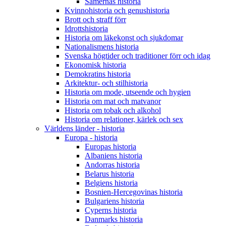
Samernas historia
Kvinnohistoria och genushistoria
Brott och straff förr
Idrottshistoria
Historia om läkekonst och sjukdomar
Nationalismens historia
Svenska högtider och traditioner förr och idag
Ekonomisk historia
Demokratins historia
Arkitektur- och stilhistoria
Historia om mode, utseende och hygien
Historia om mat och matvanor
Historia om tobak och alkohol
Historia om relationer, kärlek och sex
Världens länder - historia
Europa - historia
Europas historia
Albaniens historia
Andorras historia
Belarus historia
Belgiens historia
Bosnien-Hercegovinas historia
Bulgariens historia
Cyperns historia
Danmarks historia