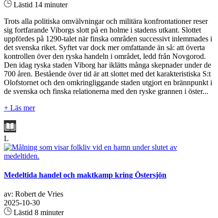
Lästid 14 minuter
Trots alla politiska omvälvningar och militära konfrontationer reser
sig fortfarande Viborgs slott på en holme i stadens utkant. Slottet
uppfördes på 1290-talet när finska områden successivt inlemmades i
det svenska riket. Syftet var dock mer omfattande än så: att överta
kontrollen över den ryska handeln i området, ledd från Novgorod.
Den idag ryska staden Viborg har iklätts många skepnader under de
700 åren. Bestående över tid är att slottet med det karakteristiska S:t
Olofstornet och den omkringliggande staden utgjort en brännpunkt i
de svenska och finska relationerna med den ryske grannen i öster...
+ Läs mer
L
Medeltida handel och maktkamp kring Östersjön
av: Robert de Vries
2025-10-30
Lästid 8 minuter