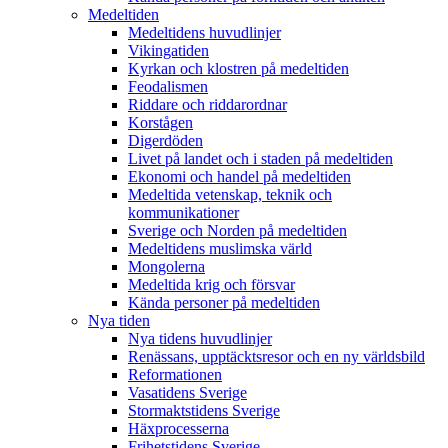
Medeltiden
Medeltidens huvudlinjer
Vikingatiden
Kyrkan och klostren på medeltiden
Feodalismen
Riddare och riddarordnar
Korstågen
Digerdöden
Livet på landet och i staden på medeltiden
Ekonomi och handel på medeltiden
Medeltida vetenskap, teknik och
kommunikationer
Sverige och Norden på medeltiden
Medeltidens muslimska värld
Mongolerna
Medeltida krig och försvar
Kända personer på medeltiden
Nya tiden
Nya tidens huvudlinjer
Renässans, upptäcktsresor och en ny världsbild
Reformationen
Vasatidens Sverige
Stormaktstidens Sverige
Häxprocesserna
Frihetstidens Sverige