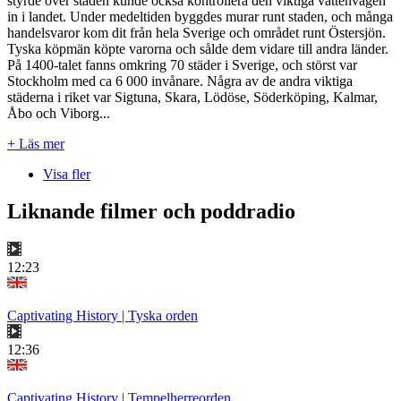
styrde över staden kunde också kontrollera den viktiga vattenvägen
in i landet. Under medeltiden byggdes murar runt staden, och många
handelsvaror kom dit från hela Sverige och området runt Östersjön.
Tyska köpmän köpte varorna och sålde dem vidare till andra länder.
På 1400-talet fanns omkring 70 städer i Sverige, och störst var
Stockholm med ca 6 000 invånare. Några av de andra viktiga
städerna i riket var Sigtuna, Skara, Lödöse, Söderköping, Kalmar,
Åbo och Viborg...
+ Läs mer
Visa fler
Liknande filmer och poddradio
12:23
Captivating History | Tyska orden
12:36
Captivating History | Tempelherreorden