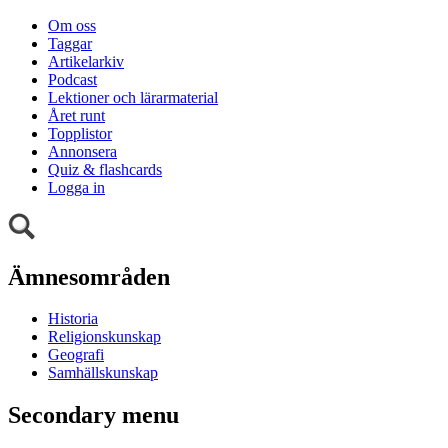
Om oss
Taggar
Artikelarkiv
Podcast
Lektioner och lärarmaterial
Året runt
Topplistor
Annonsera
Quiz & flashcards
Logga in
Ämnesområden
Historia
Religionskunskap
Geografi
Samhällskunskap
Secondary menu