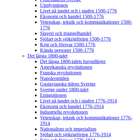
Upplysningen
Livet på landet och i staden 1500-1776
Ekonomi och handel 1500-1776
Vetenskap, teknik och kommunikationer 1500-
1776
Slaveri och triangelhandel
Sjöfart och sjökrigföring 1500-1776
Krig och försvar 1500-1776
Kända personer 1500-1776
Det långa 1800-talet
Det långa 1800-talets huvudlinjer
Amerikanska revolutionen
Franska revolutionen
Napoleontiden
Gustavianska tidens Sverige
Sverige under 1800-talet
Emigrationen
Livet på landet och i staden 1776-1914
Ekonomi och handel 1776-1914
Industriella revolutionen
Vetenskap, teknik och kommunikationer 1776-
1914
Nationalism och imperialism
Sjöfart och sjökrigföring 1776-1914