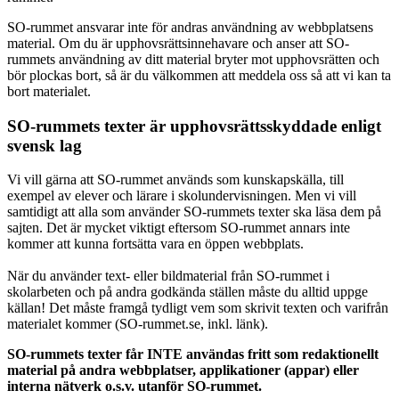
SO-rummet ansvarar inte för andras användning av webbplatsens
material. Om du är upphovsrättsinnehavare och anser att SO-
rummets användning av ditt material bryter mot upphovsrätten och
bör plockas bort, så är du välkommen att meddela oss så att vi kan ta
bort materialet.
SO-rummets texter är upphovsrättsskyddade enligt
svensk lag
Vi vill gärna att SO-rummet används som kunskapskälla, till
exempel av elever och lärare i skolundervisningen. Men vi vill
samtidigt att alla som använder SO-rummets texter ska läsa dem på
sajten. Det är mycket viktigt eftersom SO-rummet annars inte
kommer att kunna fortsätta vara en öppen webbplats.
När du använder text- eller bildmaterial från SO-rummet i
skolarbeten och på andra godkända ställen måste du alltid uppge
källan! Det måste framgå tydligt vem som skrivit texten och varifrån
materialet kommer (SO-rummet.se, inkl. länk).
SO-rummets texter får INTE användas fritt som redaktionellt
material på andra webbplatser, applikationer (appar) eller
interna nätverk o.s.v. utanför SO-rummet.