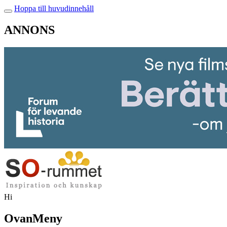
Hoppa till huvudinnehåll
ANNONS
Hi
OvanMeny