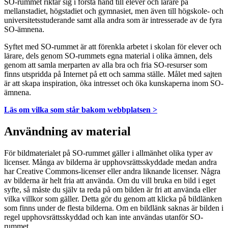
SO-rummet riktar sig i första hand till elever och lärare på
mellanstadiet, högstadiet och gymnasiet, men även till högskole- och
universitetsstuderande samt alla andra som är intresserade av de fyra
SO-ämnena.
Syftet med SO-rummet är att förenkla arbetet i skolan för elever och
lärare, dels genom SO-rummets egna material i olika ämnen, dels
genom att samla merparten av alla bra och fria SO-resurser som
finns utspridda på Internet på ett och samma ställe. Målet med sajten
är att skapa inspiration, öka intresset och öka kunskaperna inom SO-
ämnena.
Läs om vilka som står bakom webbplatsen >
Användning av material
För bildmaterialet på SO-rummet gäller i allmänhet olika typer av
licenser. Många av bilderna är upphovsrättsskyddade medan andra
har Creative Commons-licenser eller andra liknande licenser. Några
av bilderna är helt fria att använda. Om du vill bruka en bild i eget
syfte, så måste du själv ta reda på om bilden är fri att använda eller
vilka villkor som gäller. Detta gör du genom att klicka på bildlänken
som finns under de flesta bilderna. Om en bildlänk saknas är bilden i
regel upphovsrättsskyddad och kan inte användas utanför SO-
rummet.