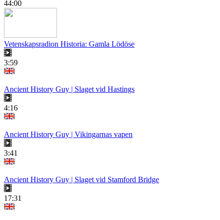
44:00
Vetenskapsradion Historia: Gamla Lödöse
3:59
Ancient History Guy | Slaget vid Hastings
4:16
Ancient History Guy | Vikingarnas vapen
3:41
Ancient History Guy | Slaget vid Stamford Bridge
17:31