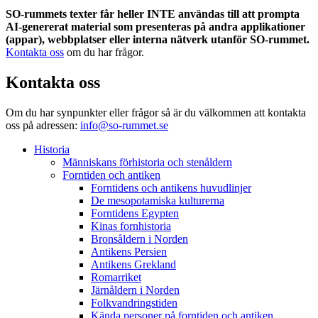
SO-rummets texter får heller INTE användas till att prompta
AI-genererat material som presenteras på andra applikationer
(appar), webbplatser eller interna nätverk utanför SO-rummet.
Kontakta oss
om du har frågor.
Kontakta oss
Om du har synpunkter eller frågor så är du välkommen att kontakta
oss på adressen:
info@so-rummet.se
Historia
Människans förhistoria och stenåldern
Forntiden och antiken
Forntidens och antikens huvudlinjer
De mesopotamiska kulturerna
Forntidens Egypten
Kinas fornhistoria
Bronsåldern i Norden
Antikens Persien
Antikens Grekland
Romarriket
Järnåldern i Norden
Folkvandringstiden
Kända personer på forntiden och antiken