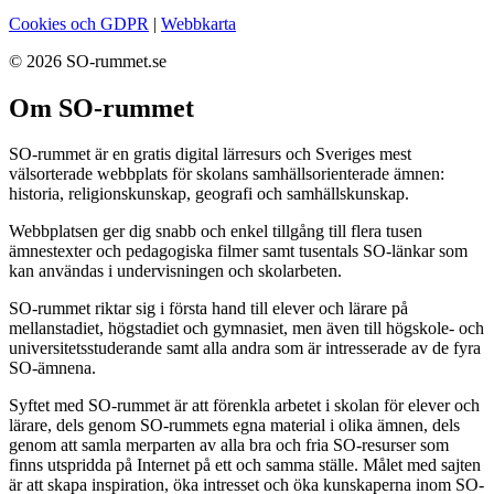
Cookies och GDPR
|
Webbkarta
© 2026 SO-rummet.se
Om SO-rummet
SO-rummet är en gratis digital lärresurs och Sveriges mest
välsorterade webbplats för skolans samhällsorienterade ämnen:
historia, religionskunskap, geografi och samhällskunskap.
Webbplatsen ger dig snabb och enkel tillgång till flera tusen
ämnestexter och pedagogiska filmer samt tusentals SO-länkar som
kan användas i undervisningen och skolarbeten.
SO-rummet riktar sig i första hand till elever och lärare på
mellanstadiet, högstadiet och gymnasiet, men även till högskole- och
universitetsstuderande samt alla andra som är intresserade av de fyra
SO-ämnena.
Syftet med SO-rummet är att förenkla arbetet i skolan för elever och
lärare, dels genom SO-rummets egna material i olika ämnen, dels
genom att samla merparten av alla bra och fria SO-resurser som
finns utspridda på Internet på ett och samma ställe. Målet med sajten
är att skapa inspiration, öka intresset och öka kunskaperna inom SO-