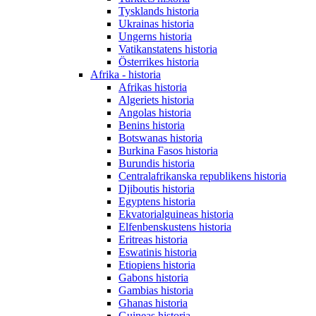
Tysklands historia
Ukrainas historia
Ungerns historia
Vatikanstatens historia
Österrikes historia
Afrika - historia
Afrikas historia
Algeriets historia
Angolas historia
Benins historia
Botswanas historia
Burkina Fasos historia
Burundis historia
Centralafrikanska republikens historia
Djiboutis historia
Egyptens historia
Ekvatorialguineas historia
Elfenbenskustens historia
Eritreas historia
Eswatinis historia
Etiopiens historia
Gabons historia
Gambias historia
Ghanas historia
Guineas historia