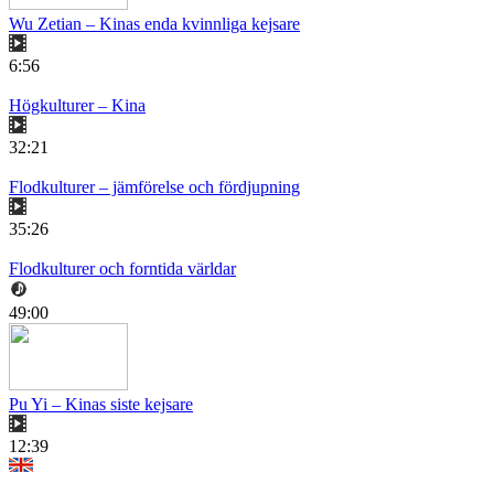
Wu Zetian – Kinas enda kvinnliga kejsare
6:56
Högkulturer – Kina
32:21
Flodkulturer – jämförelse och fördjupning
35:26
Flodkulturer och forntida världar
49:00
Pu Yi – Kinas siste kejsare
12:39