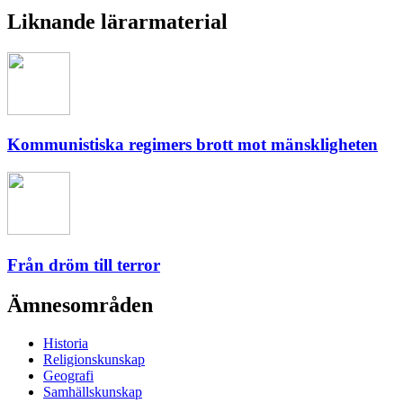
Liknande lärarmaterial
Kommunistiska regimers brott mot mänskligheten
Från dröm till terror
Ämnesområden
Historia
Religionskunskap
Geografi
Samhällskunskap