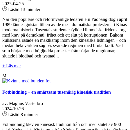
2025-04-25
Lästid 13 minuter
När den populäre och reformvänlige ledaren Hu Yaobang dog i april
1989 tändes gnistan till en av de mest dramatiska protesterna i Kinas
moderna historia. Tusentals studenter fyllde Himmelska fridens torg
med krav på demokrati, frihet och ett slut på korruptionen. Bakom
kulisserna rasade en maktkamp inom den kinesiska ledningen – och
medan hela världen såg på, svarade regimen med brutal kraft. Vad
som började med högljudda protester från sörjande ungdomar,
slutade i blodbad och tystnad...
+ Läs mer
M
Fotbindning – en smärtsam tusenårig kinesisk tradition
av: Magnus Västerbro
2024-10-26
Lästid 8 minuter
Fotbindning blev en kinesisk tradition från och med slutet av 900-
talet. Seden sägs härstamma från Södra Tangdynastins sista härskare