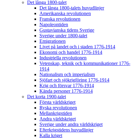
Det långa 1800-talet
Det långa 1800-talets huvudlinjer
Amerikanska revolutionen
Franska revolutionen
Napoleontiden
Gustavianska tidens Sverige
Sverige under 1800-talet
Emigrationen
Livet på landet och i staden 1776-1914
Ekonomi och handel 1776-1914
Industriella revolutionen
Vetenskap, teknik och kommunikationer 1776-
1914
Nationalism och imperialism
Sjöfart och sjökrigföring 1776-1914
Krig och försvar 1776-1914
Kända personer 1776-1914
Det korta 1900-talet
Första världskriget
Ryska revolutionen
Mellankrigstiden
Andra världskriget
Sverige under andra världskriget
Efterkrigstidens huvudlinjer
Kalla kriget