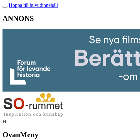
Hoppa till huvudinnehåll
ANNONS
Hi
OvanMeny