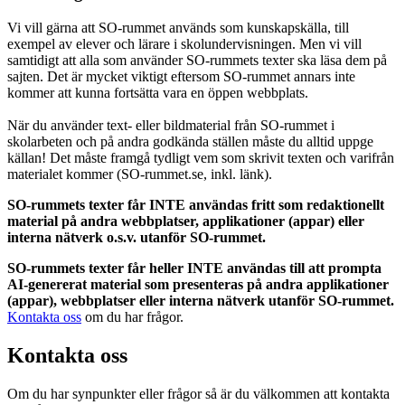
Vi vill gärna att SO-rummet används som kunskapskälla, till
exempel av elever och lärare i skolundervisningen. Men vi vill
samtidigt att alla som använder SO-rummets texter ska läsa dem på
sajten. Det är mycket viktigt eftersom SO-rummet annars inte
kommer att kunna fortsätta vara en öppen webbplats.
När du använder text- eller bildmaterial från SO-rummet i
skolarbeten och på andra godkända ställen måste du alltid uppge
källan! Det måste framgå tydligt vem som skrivit texten och varifrån
materialet kommer (SO-rummet.se, inkl. länk).
SO-rummets texter får INTE användas fritt som redaktionellt
material på andra webbplatser, applikationer (appar) eller
interna nätverk o.s.v. utanför SO-rummet.
SO-rummets texter får heller INTE användas till att prompta
AI-genererat material som presenteras på andra applikationer
(appar), webbplatser eller interna nätverk utanför SO-rummet.
Kontakta oss
om du har frågor.
Kontakta oss
Om du har synpunkter eller frågor så är du välkommen att kontakta