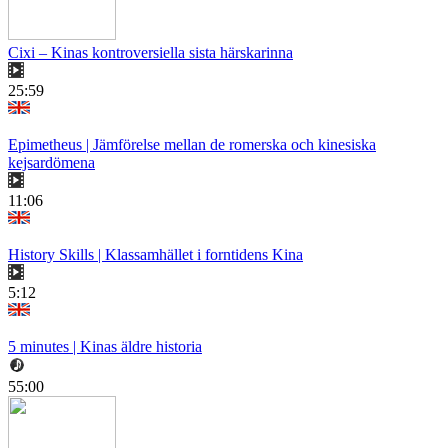
Cixi – Kinas kontroversiella sista härskarinna
25:59
Epimetheus | Jämförelse mellan de romerska och kinesiska
kejsardömena
11:06
History Skills | Klassamhället i forntidens Kina
5:12
5 minutes | Kinas äldre historia
55:00