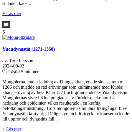
slutade i kaos...
+ Läs mer
S
Yuandynastin (1271-1368)
av: Tore Persson
2024-09-02
Lästid 5 minuter
Mongolerna, under ledning av Djingis khan, enade sina stammar
1206 och inledde en rad erövringar som kulminerade med Kublai
khans erövring av hela Kina 1271 och grundandet av Yuandynastin.
Mongolernas styre i Kina präglades av förödelse, ekonomisk
nedgång och epidemier, vilket resulterade i en kraftig
befolkningsminskning. Trots mongolernas militära framgångar blev
Yuandynastin kortvarig. Dåligt styre och förtryck av kineserna ledde
till uppror och dynastins fall...
+ Läs mer