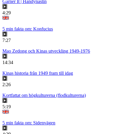
Garner It | Handynastin
4:29
5 min fakta om: Konfucius
7:27
Mao Zedong och Kinas utveckling 1949-1976
14:34
Kinas historia från 1949 fram till idag
2:26
Kortfattat om högkulturerna (flodkulturerna)
5:19
5 min fakta om: Sidenvägen