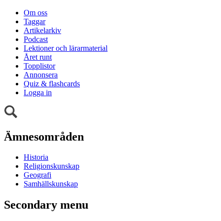
Om oss
Taggar
Artikelarkiv
Podcast
Lektioner och lärarmaterial
Året runt
Topplistor
Annonsera
Quiz & flashcards
Logga in
Ämnesområden
Historia
Religionskunskap
Geografi
Samhällskunskap
Secondary menu