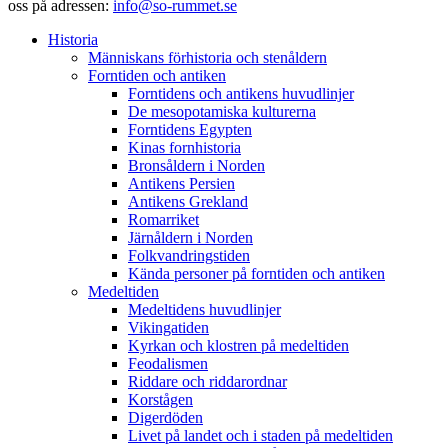
oss på adressen:
info@so-rummet.se
Historia
Människans förhistoria och stenåldern
Forntiden och antiken
Forntidens och antikens huvudlinjer
De mesopotamiska kulturerna
Forntidens Egypten
Kinas fornhistoria
Bronsåldern i Norden
Antikens Persien
Antikens Grekland
Romarriket
Järnåldern i Norden
Folkvandringstiden
Kända personer på forntiden och antiken
Medeltiden
Medeltidens huvudlinjer
Vikingatiden
Kyrkan och klostren på medeltiden
Feodalismen
Riddare och riddarordnar
Korstågen
Digerdöden
Livet på landet och i staden på medeltiden