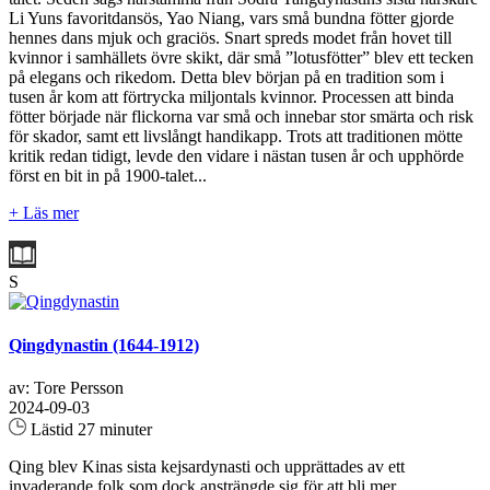
Li Yuns favoritdansös, Yao Niang, vars små bundna fötter gjorde
hennes dans mjuk och graciös. Snart spreds modet från hovet till
kvinnor i samhällets övre skikt, där små ”lotusfötter” blev ett tecken
på elegans och rikedom. Detta blev början på en tradition som i
tusen år kom att förtrycka miljontals kvinnor. Processen att binda
fötter började när flickorna var små och innebar stor smärta och risk
för skador, samt ett livslångt handikapp. Trots att traditionen mötte
kritik redan tidigt, levde den vidare i nästan tusen år och upphörde
först en bit in på 1900-talet...
+ Läs mer
S
Qingdynastin (1644-1912)
av: Tore Persson
2024-09-03
Lästid 27 minuter
Qing blev Kinas sista kejsardynasti och upprättades av ett
invaderande folk som dock ansträngde sig för att bli mer