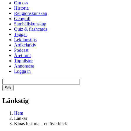
Om oss
Historia
Religionskunskap
Geografi
Samhällskunskap
Quiz & flashcards
Taggar
Lektionstips
Artikelarkiv
Podcast
Året runt
Topplistor
Annonsera
Logga in
Länkstig
Hem
Länkar
Kinas historia – en överblick