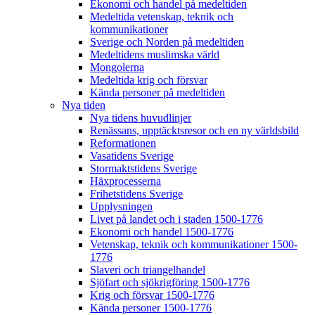
Ekonomi och handel på medeltiden
Medeltida vetenskap, teknik och
kommunikationer
Sverige och Norden på medeltiden
Medeltidens muslimska värld
Mongolerna
Medeltida krig och försvar
Kända personer på medeltiden
Nya tiden
Nya tidens huvudlinjer
Renässans, upptäcktsresor och en ny världsbild
Reformationen
Vasatidens Sverige
Stormaktstidens Sverige
Häxprocesserna
Frihetstidens Sverige
Upplysningen
Livet på landet och i staden 1500-1776
Ekonomi och handel 1500-1776
Vetenskap, teknik och kommunikationer 1500-
1776
Slaveri och triangelhandel
Sjöfart och sjökrigföring 1500-1776
Krig och försvar 1500-1776
Kända personer 1500-1776