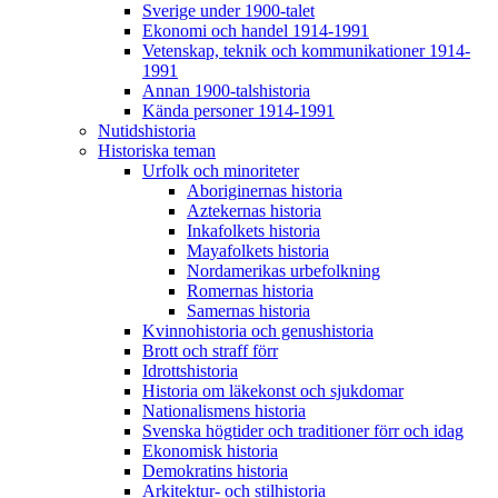
Sverige under 1900-talet
Ekonomi och handel 1914-1991
Vetenskap, teknik och kommunikationer 1914-
1991
Annan 1900-talshistoria
Kända personer 1914-1991
Nutidshistoria
Historiska teman
Urfolk och minoriteter
Aboriginernas historia
Aztekernas historia
Inkafolkets historia
Mayafolkets historia
Nordamerikas urbefolkning
Romernas historia
Samernas historia
Kvinnohistoria och genushistoria
Brott och straff förr
Idrottshistoria
Historia om läkekonst och sjukdomar
Nationalismens historia
Svenska högtider och traditioner förr och idag
Ekonomisk historia
Demokratins historia
Arkitektur- och stilhistoria