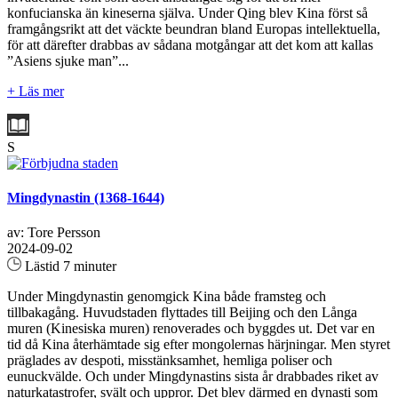
konfucianska än kineserna själva. Under Qing blev Kina först så
framgångsrikt att det väckte beundran bland Europas intellektuella,
för att därefter drabbas av sådana motgångar att det kom att kallas
”Asiens sjuke man”...
+ Läs mer
S
Mingdynastin (1368-1644)
av: Tore Persson
2024-09-02
Lästid 7 minuter
Under Mingdynastin genomgick Kina både framsteg och
tillbakagång. Huvudstaden flyttades till Beijing och den Långa
muren (Kinesiska muren) renoverades och byggdes ut. Det var en
tid då Kina återhämtade sig efter mongolernas härjningar. Men styret
präglades av despoti, misstänksamhet, hemliga poliser och
eunuckvälde. Och under Mingdynastins sista år drabbades riket av
naturkatastrofer, svält och uppror. Det blev därmed en dynasti som