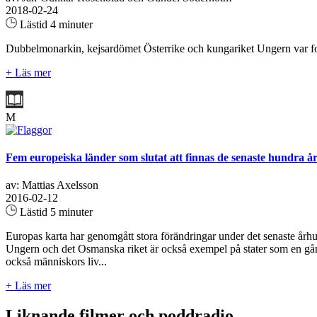
2018-02-24
Lästid 4 minuter
Dubbelmonarkin, kejsardömet Österrike och kungariket Ungern var fo
+ Läs mer
M
Fem europeiska länder som slutat att finnas de senaste hundra å
av: Mattias Axelsson
2016-02-12
Lästid 5 minuter
Europas karta har genomgått stora förändringar under det senaste årh
Ungern och det Osmanska riket är också exempel på stater som en gång
också människors liv...
+ Läs mer
Liknande filmer och poddradio