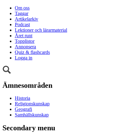
Om oss
Taggar
Artikelarkiv
Podcast
Lektioner och lärarmaterial
Året runt
Topplistor
Annonsera
Quiz & flashcards
Logga in
Ämnesområden
Historia
Religionskunskap
Geografi
Samhällskunskap
Secondary menu