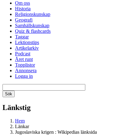
Om oss
Historia
Religionskunskap
Geografi
Samhällskunskap
Quiz & flashcards
Taggar
Lektionstips
Artikelarkiv
Podcast
Året runt
Topplistor
Annonsera
Logga in
Länkstig
Hem
Länkar
Jugoslaviska krigen : Wikipedias länksida