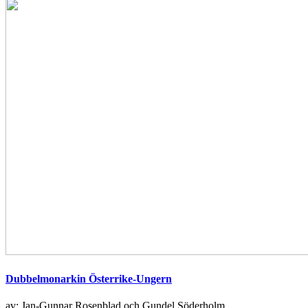
Dubbelmonarkin Österrike-Ungern
av: Jan-Gunnar Rosenblad och Gundel Söderholm