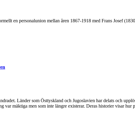
rmellt en personalunion mellan åren 1867-1918 med Frans Josef (1830-
ren
undradet. Länder som Östtyskland och Jugoslavien har delats och upplös
 var mäktiga men som inte längre existerar. Deras historier visar hur 