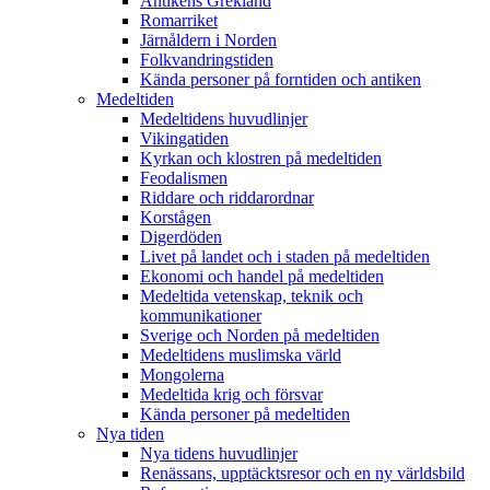
Antikens Grekland
Romarriket
Järnåldern i Norden
Folkvandringstiden
Kända personer på forntiden och antiken
Medeltiden
Medeltidens huvudlinjer
Vikingatiden
Kyrkan och klostren på medeltiden
Feodalismen
Riddare och riddarordnar
Korstågen
Digerdöden
Livet på landet och i staden på medeltiden
Ekonomi och handel på medeltiden
Medeltida vetenskap, teknik och
kommunikationer
Sverige och Norden på medeltiden
Medeltidens muslimska värld
Mongolerna
Medeltida krig och försvar
Kända personer på medeltiden
Nya tiden
Nya tidens huvudlinjer
Renässans, upptäcktsresor och en ny världsbild