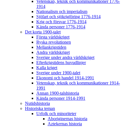
Vetenskap, teknik och kommunikationer 1776-
1914
Nationalism och imperialism
Sjöfart och sjökrigföring 1776-1914
Krig och försvar 1776-1914
Kända personer 1776-1914
Det korta 1900-talet
Första världskriget
Ryska revolutionen
Mellankrigstiden
Andra världskriget
Sverige under andra världskriget
Efterkrigstidens huvudlinjer
Kalla kriget
Sverige under 1900-talet
Ekonomi och handel 1914-1991
Vetenskap, teknik och kommunikationer 1914-
1991
Annan 1900-talshistoria
Kända personer 1914-1991
Nutidshistoria
Historiska teman
Urfolk och minoriteter
Aboriginernas historia
Aztekernas historia