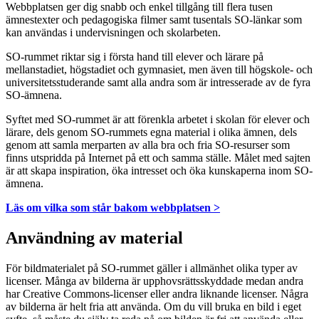
Webbplatsen ger dig snabb och enkel tillgång till flera tusen
ämnestexter och pedagogiska filmer samt tusentals SO-länkar som
kan användas i undervisningen och skolarbeten.
SO-rummet riktar sig i första hand till elever och lärare på
mellanstadiet, högstadiet och gymnasiet, men även till högskole- och
universitetsstuderande samt alla andra som är intresserade av de fyra
SO-ämnena.
Syftet med SO-rummet är att förenkla arbetet i skolan för elever och
lärare, dels genom SO-rummets egna material i olika ämnen, dels
genom att samla merparten av alla bra och fria SO-resurser som
finns utspridda på Internet på ett och samma ställe. Målet med sajten
är att skapa inspiration, öka intresset och öka kunskaperna inom SO-
ämnena.
Läs om vilka som står bakom webbplatsen >
Användning av material
För bildmaterialet på SO-rummet gäller i allmänhet olika typer av
licenser. Många av bilderna är upphovsrättsskyddade medan andra
har Creative Commons-licenser eller andra liknande licenser. Några
av bilderna är helt fria att använda. Om du vill bruka en bild i eget