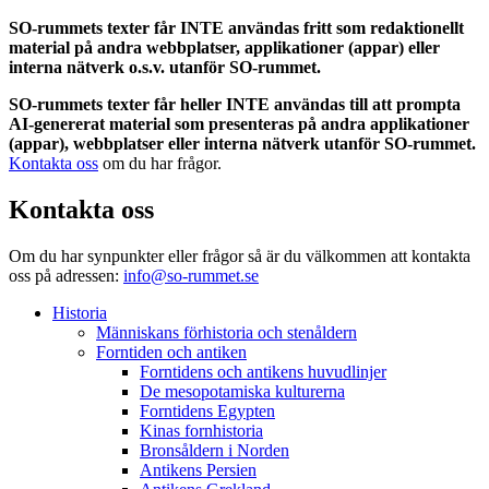
SO-rummets texter får INTE användas fritt som redaktionellt
material på andra webbplatser, applikationer (appar) eller
interna nätverk o.s.v. utanför SO-rummet.
SO-rummets texter får heller INTE användas till att prompta
AI-genererat material som presenteras på andra applikationer
(appar), webbplatser eller interna nätverk utanför SO-rummet.
Kontakta oss
om du har frågor.
Kontakta oss
Om du har synpunkter eller frågor så är du välkommen att kontakta
oss på adressen:
info@so-rummet.se
Historia
Människans förhistoria och stenåldern
Forntiden och antiken
Forntidens och antikens huvudlinjer
De mesopotamiska kulturerna
Forntidens Egypten
Kinas fornhistoria
Bronsåldern i Norden
Antikens Persien