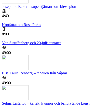
Josephine Baker – superstjärnan som blev spion
4:49
Kortfattat om Rosa Parks
8:09
Von Stauffenberg och 20-juliattentatet
49:00
Elsa Laula Renberg – rebellen från Sápmi
49:00
Selma Lagerlöf – kärlek, kvinnor och banbrytande konst