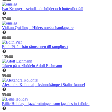
Ivar Kreuger – svindlande höjder och bottenlöst fall
57:00
Vidkun Quisling – Hitlers norska hantlangare
60:00
Edith Piaf – från rännstenen till rampljuset
139:00
Jakten på nazibödeln Adolf Eichmann
59:00
Alexandra Kollontaj – kvinnokämpe i Stalins koppel
55:00
Billie Holiday – jazzdrottningen som jagades in i döden