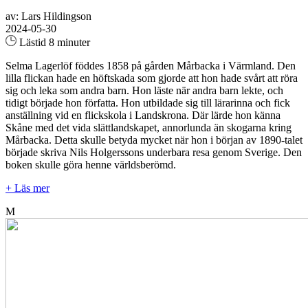
av: Lars Hildingson
2024-05-30
Lästid 8 minuter
Selma Lagerlöf föddes 1858 på gården Mårbacka i Värmland. Den
lilla flickan hade en höftskada som gjorde att hon hade svårt att röra
sig och leka som andra barn. Hon läste när andra barn lekte, och
tidigt började hon författa. Hon utbildade sig till lärarinna och fick
anställning vid en flickskola i Landskrona. Där lärde hon känna
Skåne med det vida slättlandskapet, annorlunda än skogarna kring
Mårbacka. Detta skulle betyda mycket när hon i början av 1890-talet
började skriva Nils Holgerssons underbara resa genom Sverige. Den
boken skulle göra henne världsberömd.
+ Läs mer
M