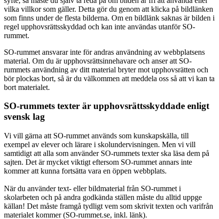
syfte, så måste du själv ta reda på om bilden är fri att använda eller
vilka villkor som gäller. Detta gör du genom att klicka på bildlänken
som finns under de flesta bilderna. Om en bildlänk saknas är bilden i
regel upphovsrättsskyddad och kan inte användas utanför SO-
rummet.
SO-rummet ansvarar inte för andras användning av webbplatsens
material. Om du är upphovsrättsinnehavare och anser att SO-
rummets användning av ditt material bryter mot upphovsrätten och
bör plockas bort, så är du välkommen att meddela oss så att vi kan ta
bort materialet.
SO-rummets texter är upphovsrättsskyddade enligt
svensk lag
Vi vill gärna att SO-rummet används som kunskapskälla, till
exempel av elever och lärare i skolundervisningen. Men vi vill
samtidigt att alla som använder SO-rummets texter ska läsa dem på
sajten. Det är mycket viktigt eftersom SO-rummet annars inte
kommer att kunna fortsätta vara en öppen webbplats.
När du använder text- eller bildmaterial från SO-rummet i
skolarbeten och på andra godkända ställen måste du alltid uppge
källan! Det måste framgå tydligt vem som skrivit texten och varifrån
materialet kommer (SO-rummet.se, inkl. länk).