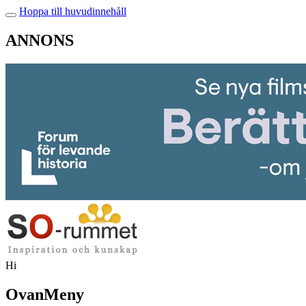
Hoppa till huvudinnehåll
ANNONS
Hi
OvanMeny