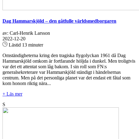
Dag Hammarskjöld – den gåtfulle världsmedborgaren
av: Carl-Henrik Larsson
2022-12-20
Lästid 13 minuter
Omständigheterna kring den tragiska flygolyckan 1961 då Dag
Hammarskjöld omkom är fortfarande höljda i dunkel. Men troligtvis
var det ett attentat som låg bakom. I sin roll som FN:s
generalsekreterare var Hammarskjöld ständigt i händelsernas
centrum. Men på det personliga planet var det endast ett fåtal som
kom honom riktig nära...
+ Läs mer
S