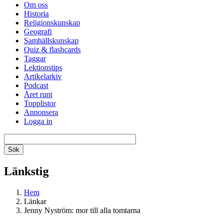
Om oss
Historia
Religionskunskap
Geografi
Samhällskunskap
Quiz & flashcards
Taggar
Lektionstips
Artikelarkiv
Podcast
Året runt
Topplistor
Annonsera
Logga in
Länkstig
Hem
Länkar
Jenny Nyström: mor till alla tomtarna