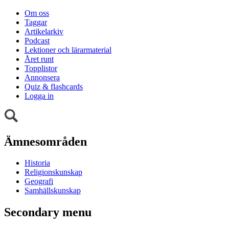
Om oss
Taggar
Artikelarkiv
Podcast
Lektioner och lärarmaterial
Året runt
Topplistor
Annonsera
Quiz & flashcards
Logga in
Ämnesområden
Historia
Religionskunskap
Geografi
Samhällskunskap
Secondary menu