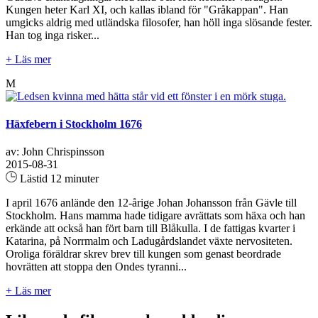
Kungen heter Karl XI, och kallas ibland för "Gråkappan". Han
umgicks aldrig med utländska filosofer, han höll inga slösande fester.
Han tog inga risker...
+ Läs mer
M
Häxfebern i Stockholm 1676
av: John Chrispinsson
2015-08-31
Lästid 12 minuter
I april 1676 anlände den 12-årige Johan Johansson från Gävle till
Stockholm. Hans mamma hade tidigare avrättats som häxa och han
erkände att också han fört barn till Blåkulla. I de fattigas kvarter i
Katarina, på Norrmalm och Ladugårdslandet växte nervositeten.
Oroliga föräldrar skrev brev till kungen som genast beordrade
hovrätten att stoppa den Ondes tyranni...
+ Läs mer