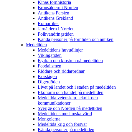
Kinas fornhistoria
Bronsåldern i Norden
Antikens Persien
Antikens Grekland
Romarriket
Järnåldern i Norden
Folkvandringstiden
Kända personer på forntiden och antiken
Medeltiden
Medeltidens huvudlinjer
Vikingatiden
Kyrkan och klostren på medeltiden
Feodalismen
Riddare och riddarordnar
Korstågen
Digerdöden
Livet på landet och i staden på medeltiden
Ekonomi och handel på medeltiden
Medeltida vetenskap, teknik och
kommunikationer
Sverige och Norden på medeltiden
Medeltidens muslimska värld
Mongolerna
Medeltida krig och försvar
Kända personer på medeltiden