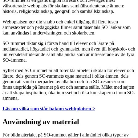
SO-rummet är en gratis digital lärresurs och Sveriges mest
välsorterade webbplats för skolans samhällsorienterade ämnen:
historia, religionskunskap, geografi och samhällskunskap.
Webbplatsen ger dig snabb och enkel tillgång till flera tusen
ämnestexter och pedagogiska filmer samt tusentals SO-länkar som
kan användas i undervisningen och skolarbeten.
SO-rummet riktar sig i första hand till elever och lärare på
mellanstadiet, högstadiet och gymnasiet, men även till högskole- och
universitetsstuderande samt alla andra som är intresserade av de fyra
SO-ämnena.
Syftet med SO-rummet är att förenkla arbetet i skolan för elever och
lärare, dels genom SO-rummets egna material i olika ämnen, dels
genom att samla merparten av alla bra och fria SO-resurser som
finns utspridda på Internet på ett och samma ställe. Målet med sajten
är att skapa inspiration, öka intresset och öka kunskaperna inom SO-
ämnena.
Läs om vilka som står bakom webbplatsen >
Användning av material
För bildmaterialet på SO-rummet gäller i allmänhet olika typer av