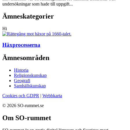
undersökningar som hade till uppgift...
Ämneskategorier
Hi
Häxprocesserna
Ämnesområden
Historia
Religionskunskap
Geografi
Samhällskunskap
Cookies och GDPR
|
Webbkarta
© 2026 SO-rummet.se
Om SO-rummet