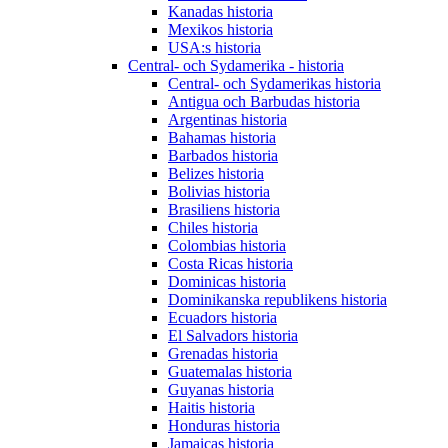
Kanadas historia
Mexikos historia
USA:s historia
Central- och Sydamerika - historia
Central- och Sydamerikas historia
Antigua och Barbudas historia
Argentinas historia
Bahamas historia
Barbados historia
Belizes historia
Bolivias historia
Brasiliens historia
Chiles historia
Colombias historia
Costa Ricas historia
Dominicas historia
Dominikanska republikens historia
Ecuadors historia
El Salvadors historia
Grenadas historia
Guatemalas historia
Guyanas historia
Haitis historia
Honduras historia
Jamaicas historia