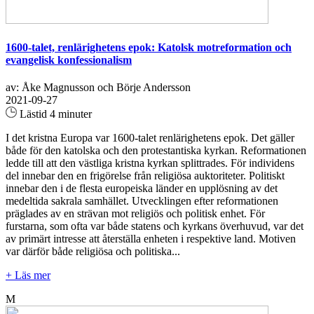
1600-talet, renlärighetens epok: Katolsk motreformation och
evangelisk konfessionalism
av: Åke Magnusson och Börje Andersson
2021-09-27
Lästid 4 minuter
I det kristna Europa var 1600-talet renlärighetens epok. Det gäller
både för den katolska och den protestantiska kyrkan. Reformationen
ledde till att den västliga kristna kyrkan splittrades. För individens
del innebar den en frigörelse från religiösa auktoriteter. Politiskt
innebar den i de flesta europeiska länder en upplösning av det
medeltida sakrala samhället. Utvecklingen efter reformationen
präglades av en strävan mot religiös och politisk enhet. För
furstarna, som ofta var både statens och kyrkans överhuvud, var det
av primärt intresse att återställa enheten i respektive land. Motiven
var därför både religiösa och politiska...
+ Läs mer
M