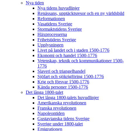
Nya tiden
Nya tidens huvudlinjer
Renässans, upptäcktsresor och en ny världsbild
Reformationen
Vasatidens Sverige
Stormaktstidens Sverige
Häxprocesserna
Frihetstidens Sverige
Upplysningen
Livet på landet och i staden 1500-1776
Ekonomi och handel 1500-1776
Vetenskap, teknik och kommunikationer 1500-
1776
Slaveri och triangelhandel
Sjöfart och sjökrigföring 1500-1776
Krig och försvar 1500-1776
Kända personer 1500-1776
Det långa 1800-talet
Det långa 1800-talets huvudlinjer
Amerikanska revolutionen
Franska revolutionen
Napoleontiden
Gustavianska tidens Sverige
Sverige under 1800-talet
Emigrationen