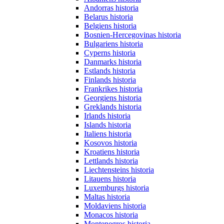
Andorras historia
Belarus historia
Belgiens historia
Bosnien-Hercegovinas historia
Bulgariens historia
Cyperns historia
Danmarks historia
Estlands historia
Finlands historia
Frankrikes historia
Georgiens historia
Greklands historia
Irlands historia
Islands historia
Italiens historia
Kosovos historia
Kroatiens historia
Lettlands historia
Liechtensteins historia
Litauens historia
Luxemburgs historia
Maltas historia
Moldaviens historia
Monacos historia
Montenegros historia