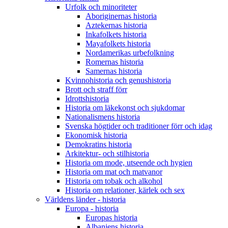
Urfolk och minoriteter
Aboriginernas historia
Aztekernas historia
Inkafolkets historia
Mayafolkets historia
Nordamerikas urbefolkning
Romernas historia
Samernas historia
Kvinnohistoria och genushistoria
Brott och straff förr
Idrottshistoria
Historia om läkekonst och sjukdomar
Nationalismens historia
Svenska högtider och traditioner förr och idag
Ekonomisk historia
Demokratins historia
Arkitektur- och stilhistoria
Historia om mode, utseende och hygien
Historia om mat och matvanor
Historia om tobak och alkohol
Historia om relationer, kärlek och sex
Världens länder - historia
Europa - historia
Europas historia
Albaniens historia