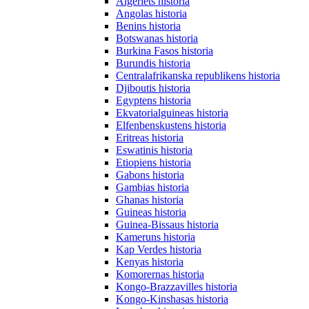
Algeriets historia
Angolas historia
Benins historia
Botswanas historia
Burkina Fasos historia
Burundis historia
Centralafrikanska republikens historia
Djiboutis historia
Egyptens historia
Ekvatorialguineas historia
Elfenbenskustens historia
Eritreas historia
Eswatinis historia
Etiopiens historia
Gabons historia
Gambias historia
Ghanas historia
Guineas historia
Guinea-Bissaus historia
Kameruns historia
Kap Verdes historia
Kenyas historia
Komorernas historia
Kongo-Brazzavilles historia
Kongo-Kinshasas historia