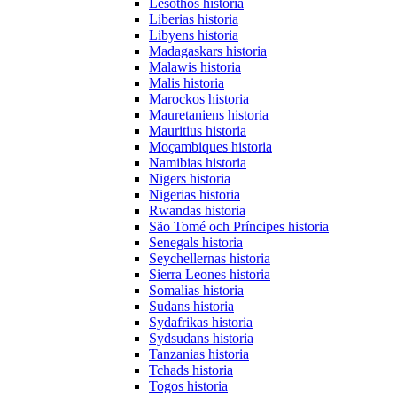
Lesothos historia
Liberias historia
Libyens historia
Madagaskars historia
Malawis historia
Malis historia
Marockos historia
Mauretaniens historia
Mauritius historia
Moçambiques historia
Namibias historia
Nigers historia
Nigerias historia
Rwandas historia
São Tomé och Príncipes historia
Senegals historia
Seychellernas historia
Sierra Leones historia
Somalias historia
Sudans historia
Sydafrikas historia
Sydsudans historia
Tanzanias historia
Tchads historia
Togos historia