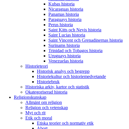
Kubas historia
Nicaraguas historia
Panamas historia
Paraguays historia
Perus historia
Saint Kitts och Nevis historia
Saint Lucias historia
Saint Vincent och Grenadinernas historia
Surinams historia
Trinidad och Tobagos historia
Uruguays historia
Venezuelas historia
Historieteori
Historisk analys och begrepp
Historiekultur och historiemedvetande
Historiebruk
Historiska arkiv, kartor och statistik
Okategoriserad historia
Religionskunskap
Allmänt om religion
Religion och vetenskap
Myt och rit
Etik och moral
Etiska teorier och normativ etik
Abort