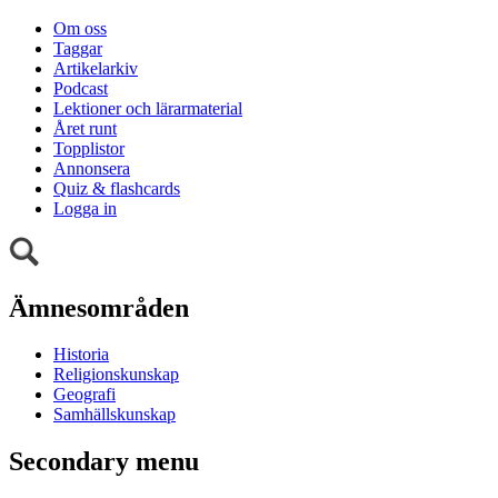
Om oss
Taggar
Artikelarkiv
Podcast
Lektioner och lärarmaterial
Året runt
Topplistor
Annonsera
Quiz & flashcards
Logga in
Ämnesområden
Historia
Religionskunskap
Geografi
Samhällskunskap
Secondary menu