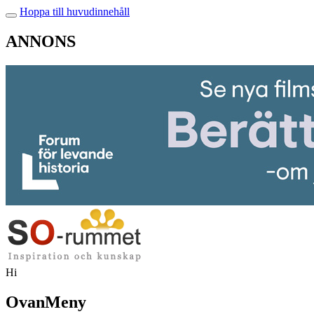
Hoppa till huvudinnehåll
ANNONS
Hi
OvanMeny