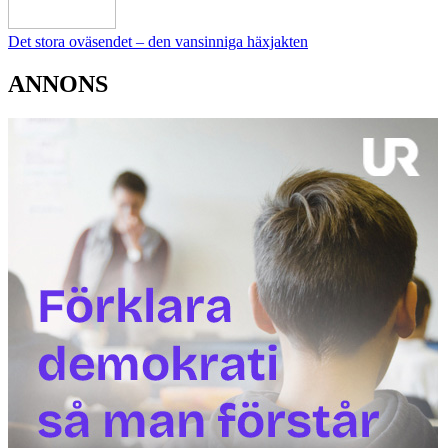
Det stora oväsendet – den vansinniga häxjakten
ANNONS