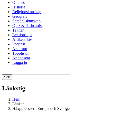
Om oss
Historia
Religionskunskap
Geografi
Samhällskunskap
Quiz & flashcards
Taggar
Lektionstips
Artikelarkiv
Podcast
Året runt
Topplistor
Annonsera
Logga in
Länkstig
Hem
Länkar
Häxprocesser i Europa och Sverige