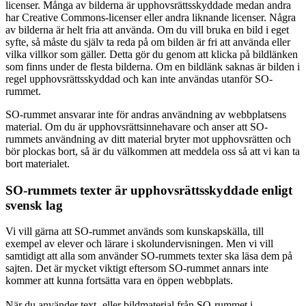
licenser. Många av bilderna är upphovsrättsskyddade medan andra
har Creative Commons-licenser eller andra liknande licenser. Några
av bilderna är helt fria att använda. Om du vill bruka en bild i eget
syfte, så måste du själv ta reda på om bilden är fri att använda eller
vilka villkor som gäller. Detta gör du genom att klicka på bildlänken
som finns under de flesta bilderna. Om en bildlänk saknas är bilden i
regel upphovsrättsskyddad och kan inte användas utanför SO-
rummet.
SO-rummet ansvarar inte för andras användning av webbplatsens
material. Om du är upphovsrättsinnehavare och anser att SO-
rummets användning av ditt material bryter mot upphovsrätten och
bör plockas bort, så är du välkommen att meddela oss så att vi kan ta
bort materialet.
SO-rummets texter är upphovsrättsskyddade enligt
svensk lag
Vi vill gärna att SO-rummet används som kunskapskälla, till
exempel av elever och lärare i skolundervisningen. Men vi vill
samtidigt att alla som använder SO-rummets texter ska läsa dem på
sajten. Det är mycket viktigt eftersom SO-rummet annars inte
kommer att kunna fortsätta vara en öppen webbplats.
När du använder text- eller bildmaterial från SO-rummet i