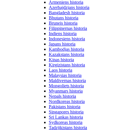
Armeniens historia
Azerbajdzjans historia
Bangladesh historia
Bhutans historia
Bruneis historia
Filippinernas historia
Indiens historia
Indonesiens historia
Japans historia
Kambodjas historia
Kazakstans historia
Kinas historia
Kirgizistans historia
Laos historia
Malaysias historia
Maldivernas historia
Mongoliets historia
Myanmars historia
Nepals historia
Nordkoreas historia
Pakistans historia
Singapores historia
Sri Lankas historia
Sydkoreas historia
Tadzjikistans historia