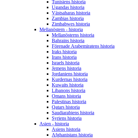
Tunisiens historia
Ugandas historia
Västsaharas historia
Zambias historia
Zimbabwes historia
Mellanöstern - historia
Mellanösterns historia
Bahrains historia
Förenade Arabemiratens historia
Iraks historia
Irans historia
Israels historia
Jemens historia
Jordaniens historia
Kurdernas historia
Kuwaits historia
Libanons historia
Omans historia
Palestinas historia
Qatars historia
Saudiarabiens historia
Syriens historia
Asien - historia
Asiens historia
Afghanistans historia