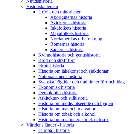
Nutidshistoria
Historiska teman
Urfolk och minoriteter
Aboriginernas historia
Aztekernas historia
Inkafolkets historia
Mayafolkets historia
Nordamerikas urbefolkning
Romernas historia
Samernas historia
Kvinnohistoria och genushistoria
Brott och straff förr
Idrottshistoria
Historia om läkekonst och sjukdomar
Nationalismens historia
Svenska högtider och traditioner förr och idag
Ekonomisk historia
Demokratins historia
Arkitektur- och stilhistoria
Historia om mode, utseende och hygien
Historia om mat och matvanor
Historia om tobak och alkohol
Historia om relationer, kärlek och sex
Världens länder - historia
Europa - historia