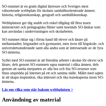
SO-rummet är en gratis digital lärresurs och Sveriges mest
välsorterade webbplats för skolans samhällsorienterade ämnen:
historia, religionskunskap, geografi och samhällskunskap.
Webbplatsen ger dig snabb och enkel tillgång till flera tusen
ämnestexter och pedagogiska filmer samt tusentals SO-länkar som
kan användas i undervisningen och skolarbeten.
SO-rummet riktar sig i första hand till elever och lärare på
mellanstadiet, högstadiet och gymnasiet, men även till högskole- och
universitetsstuderande samt alla andra som är intresserade av de fyra
SO-ämnena.
Syftet med SO-rummet är att förenkla arbetet i skolan för elever och
lärare, dels genom SO-rummets egna material i olika ämnen, dels
genom att samla merparten av alla bra och fria SO-resurser som
finns utspridda på Internet på ett och samma ställe. Målet med sajten
är att skapa inspiration, öka intresset och öka kunskaperna inom SO-
ämnena.
Läs om vilka som står bakom webbplatsen >
Användning av material