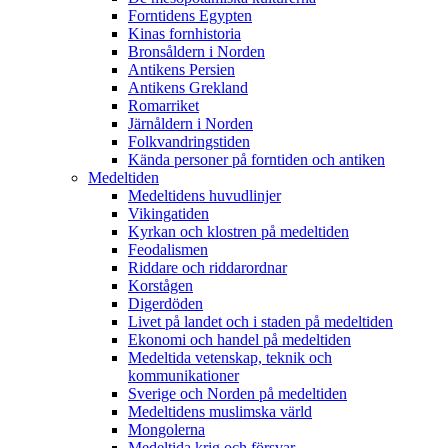
Forntidens Egypten
Kinas fornhistoria
Bronsåldern i Norden
Antikens Persien
Antikens Grekland
Romarriket
Järnåldern i Norden
Folkvandringstiden
Kända personer på forntiden och antiken
Medeltiden
Medeltidens huvudlinjer
Vikingatiden
Kyrkan och klostren på medeltiden
Feodalismen
Riddare och riddarordnar
Korstågen
Digerdöden
Livet på landet och i staden på medeltiden
Ekonomi och handel på medeltiden
Medeltida vetenskap, teknik och
kommunikationer
Sverige och Norden på medeltiden
Medeltidens muslimska värld
Mongolerna
Medeltida krig och försvar