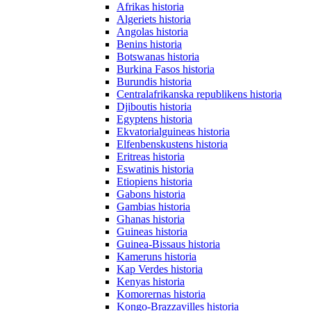
Afrikas historia
Algeriets historia
Angolas historia
Benins historia
Botswanas historia
Burkina Fasos historia
Burundis historia
Centralafrikanska republikens historia
Djiboutis historia
Egyptens historia
Ekvatorialguineas historia
Elfenbenskustens historia
Eritreas historia
Eswatinis historia
Etiopiens historia
Gabons historia
Gambias historia
Ghanas historia
Guineas historia
Guinea-Bissaus historia
Kameruns historia
Kap Verdes historia
Kenyas historia
Komorernas historia
Kongo-Brazzavilles historia