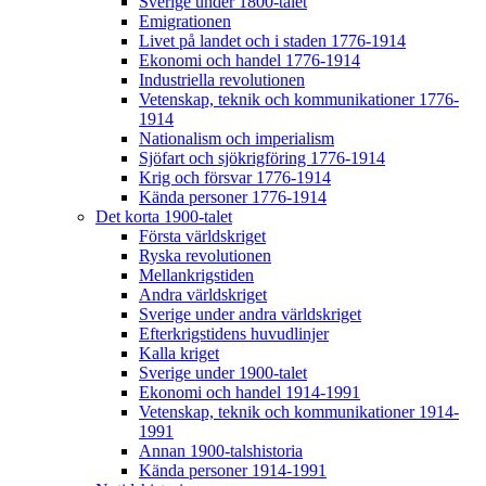
Sverige under 1800-talet
Emigrationen
Livet på landet och i staden 1776-1914
Ekonomi och handel 1776-1914
Industriella revolutionen
Vetenskap, teknik och kommunikationer 1776-
1914
Nationalism och imperialism
Sjöfart och sjökrigföring 1776-1914
Krig och försvar 1776-1914
Kända personer 1776-1914
Det korta 1900-talet
Första världskriget
Ryska revolutionen
Mellankrigstiden
Andra världskriget
Sverige under andra världskriget
Efterkrigstidens huvudlinjer
Kalla kriget
Sverige under 1900-talet
Ekonomi och handel 1914-1991
Vetenskap, teknik och kommunikationer 1914-
1991
Annan 1900-talshistoria
Kända personer 1914-1991