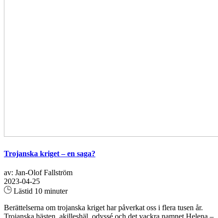
Trojanska kriget – en saga?
av: Jan-Olof Fallström
2023-04-25
Lästid 10 minuter
Berättelserna om trojanska kriget har påverkat oss i flera tusen år.
Trojanska hästen, akilleshäl, odyssé och det vackra namnet Helena –