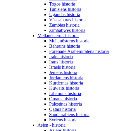
Togos historia
Tunisiens historia
Ugandas historia
Västsaharas historia
Zambias historia
Zimbabwes historia
Mellanöstern - historia
Mellanösterns historia
Bahrains historia
Förenade Arabemiratens historia
Iraks historia
Irans historia
Israels historia
Jemens historia
Jordaniens historia
Kurdernas historia
Kuwaits historia
Libanons historia
Omans historia
Palestinas historia
Qatars historia
Saudiarabiens historia
Syriens historia
Asien - historia
Asiens historia