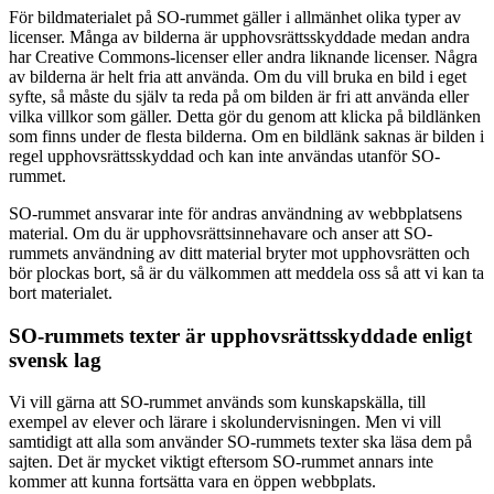
För bildmaterialet på SO-rummet gäller i allmänhet olika typer av
licenser. Många av bilderna är upphovsrättsskyddade medan andra
har Creative Commons-licenser eller andra liknande licenser. Några
av bilderna är helt fria att använda. Om du vill bruka en bild i eget
syfte, så måste du själv ta reda på om bilden är fri att använda eller
vilka villkor som gäller. Detta gör du genom att klicka på bildlänken
som finns under de flesta bilderna. Om en bildlänk saknas är bilden i
regel upphovsrättsskyddad och kan inte användas utanför SO-
rummet.
SO-rummet ansvarar inte för andras användning av webbplatsens
material. Om du är upphovsrättsinnehavare och anser att SO-
rummets användning av ditt material bryter mot upphovsrätten och
bör plockas bort, så är du välkommen att meddela oss så att vi kan ta
bort materialet.
SO-rummets texter är upphovsrättsskyddade enligt
svensk lag
Vi vill gärna att SO-rummet används som kunskapskälla, till
exempel av elever och lärare i skolundervisningen. Men vi vill
samtidigt att alla som använder SO-rummets texter ska läsa dem på
sajten. Det är mycket viktigt eftersom SO-rummet annars inte
kommer att kunna fortsätta vara en öppen webbplats.