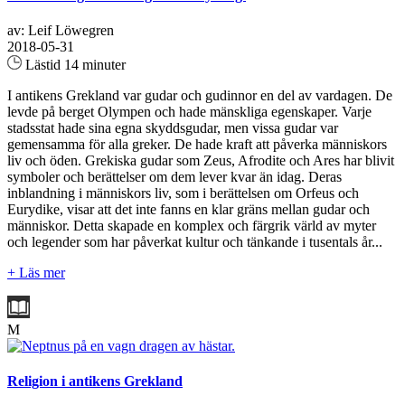
av: Leif Löwegren
2018-05-31
Lästid 14 minuter
I antikens Grekland var gudar och gudinnor en del av vardagen. De
levde på berget Olympen och hade mänskliga egenskaper. Varje
stadsstat hade sina egna skyddsgudar, men vissa gudar var
gemensamma för alla greker. De hade kraft att påverka människors
liv och öden. Grekiska gudar som Zeus, Afrodite och Ares har blivit
symboler och berättelser om dem lever kvar än idag. Deras
inblandning i människors liv, som i berättelsen om Orfeus och
Eurydike, visar att det inte fanns en klar gräns mellan gudar och
människor. Detta skapade en komplex och färgrik värld av myter
och legender som har påverkat kultur och tänkande i tusentals år...
+ Läs mer
M
Religion i antikens Grekland