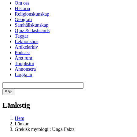
Om oss
Historia
Religionskunskap
Geografi
Samhällskunskap
Quiz & flashcards
Taggar
Lektionstips
Artikelarkiv
Podcast
Året runt
Topplistor
Annonsera
Logga in
Länkstig
Hem
Länkar
Grekisk mytologi : Unga Fakta