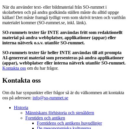
När du använder text- eller bildmaterial från SO-rummet i
skolarbeten och på andra godkända ställen måste du alltid uppge
källan! Det måste framgå tydligt vem som skrivit texten och varifrån
materialet kommer (SO-rummet.se, inkl. länk).
SO-rummets texter får INTE användas fritt som redaktionellt
material på andra webbplatser, applikationer (appar) eller
interna nätverk o.s.v. utanför SO-rummet.
SO-rummets texter får heller INTE användas till att prompta
AI-genererat material som presenteras på andra applikationer
(appar), webbplatser eller interna nätverk utanför SO-rummet.
Kontakta oss
om du har frågor.
Kontakta oss
Om du har synpunkter eller frågor så är du välkommen att kontakta
oss på adressen:
info@so-rummet.se
Historia
Människans förhistoria och stenåldern
Forntiden och antiken
Forntidens och antikens huvudlinjer
De mesopotamiska kulturerna