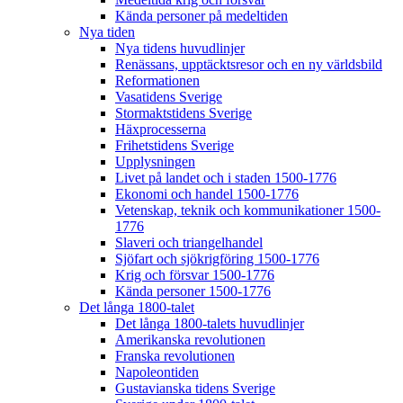
Kända personer på medeltiden
Nya tiden
Nya tidens huvudlinjer
Renässans, upptäcktsresor och en ny världsbild
Reformationen
Vasatidens Sverige
Stormaktstidens Sverige
Häxprocesserna
Frihetstidens Sverige
Upplysningen
Livet på landet och i staden 1500-1776
Ekonomi och handel 1500-1776
Vetenskap, teknik och kommunikationer 1500-
1776
Slaveri och triangelhandel
Sjöfart och sjökrigföring 1500-1776
Krig och försvar 1500-1776
Kända personer 1500-1776
Det långa 1800-talet
Det långa 1800-talets huvudlinjer
Amerikanska revolutionen
Franska revolutionen
Napoleontiden
Gustavianska tidens Sverige