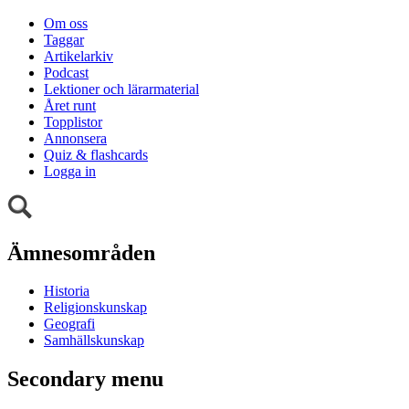
Om oss
Taggar
Artikelarkiv
Podcast
Lektioner och lärarmaterial
Året runt
Topplistor
Annonsera
Quiz & flashcards
Logga in
Ämnesområden
Historia
Religionskunskap
Geografi
Samhällskunskap
Secondary menu