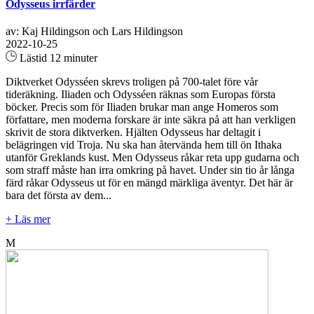
Odysseus irrfärder
av: Kaj Hildingson och Lars Hildingson
2022-10-25
Lästid 12 minuter
Diktverket Odysséen skrevs troligen på 700-talet före vår
tideräkning. Iliaden och Odysséen räknas som Europas första
böcker. Precis som för Iliaden brukar man ange Homeros som
författare, men moderna forskare är inte säkra på att han verkligen
skrivit de stora diktverken. Hjälten Odysseus har deltagit i
belägringen vid Troja. Nu ska han återvända hem till ön Ithaka
utanför Greklands kust. Men Odysseus råkar reta upp gudarna och
som straff måste han irra omkring på havet. Under sin tio år långa
färd råkar Odysseus ut för en mängd märkliga äventyr. Det här är
bara det första av dem...
+ Läs mer
M