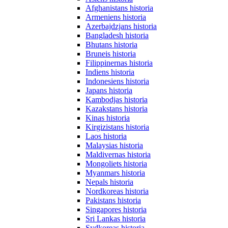
Afghanistans historia
Armeniens historia
Azerbajdzjans historia
Bangladesh historia
Bhutans historia
Bruneis historia
Filippinernas historia
Indiens historia
Indonesiens historia
Japans historia
Kambodjas historia
Kazakstans historia
Kinas historia
Kirgizistans historia
Laos historia
Malaysias historia
Maldivernas historia
Mongoliets historia
Myanmars historia
Nepals historia
Nordkoreas historia
Pakistans historia
Singapores historia
Sri Lankas historia
Sydkoreas historia