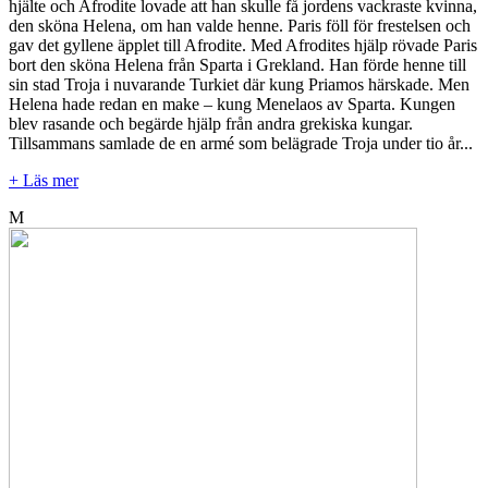
hjälte och Afrodite lovade att han skulle få jordens vackraste kvinna,
den sköna Helena, om han valde henne. Paris föll för frestelsen och
gav det gyllene äpplet till Afrodite. Med Afrodites hjälp rövade Paris
bort den sköna Helena från Sparta i Grekland. Han förde henne till
sin stad Troja i nuvarande Turkiet där kung Priamos härskade. Men
Helena hade redan en make – kung Menelaos av Sparta. Kungen
blev rasande och begärde hjälp från andra grekiska kungar.
Tillsammans samlade de en armé som belägrade Troja under tio år...
+ Läs mer
M