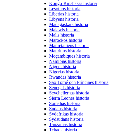
Kongo-Kinshasas historia
Lesothos historia
Liberias historia
Libyens historia
Madagaskars historia
Malawis historia
Malis historia
Marockos historia
Mauretaniens historia
Mauritius historia
Moçambiques historia
Namibias historia
Nigers historia
Nigerias historia
Rwandas historia
São Tomé och Príncipes historia
Senegals historia
Seychellernas historia
Sierra Leones historia
Somalias historia
Sudans historia
Sydafrikas historia
Sydsudans historia
Tanzanias historia
Tchads historia