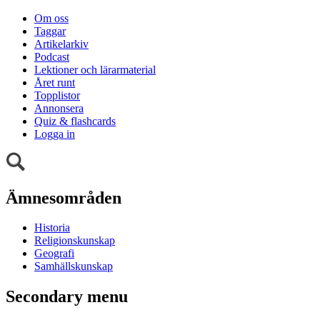
Om oss
Taggar
Artikelarkiv
Podcast
Lektioner och lärarmaterial
Året runt
Topplistor
Annonsera
Quiz & flashcards
Logga in
Ämnesområden
Historia
Religionskunskap
Geografi
Samhällskunskap
Secondary menu