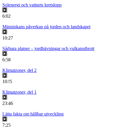
Solenergi och vattnets kretslopp
6:02
Människans påverkan på jorden och landskapet
10:27
Sårbara platser – jordbävningar och vulkanutbrott
6:58
Klimatzoner, del 2
10:!5
Klimatzoner, del 1
23:46
Lätta fakta om hållbar utveckling
7:25