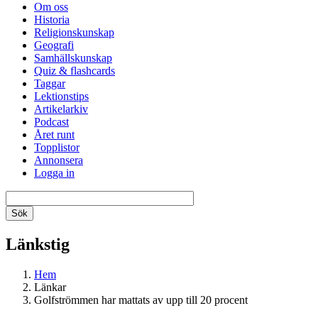
Om oss
Historia
Religionskunskap
Geografi
Samhällskunskap
Quiz & flashcards
Taggar
Lektionstips
Artikelarkiv
Podcast
Året runt
Topplistor
Annonsera
Logga in
Länkstig
Hem
Länkar
Golfströmmen har mattats av upp till 20 procent