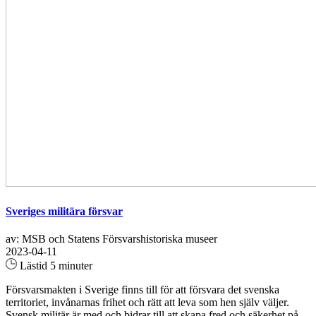
Sveriges militära försvar
av: MSB och Statens Försvarshistoriska museer
2023-04-11
Lästid 5 minuter
Försvarsmakten i Sverige finns till för att försvara det svenska
territoriet, invånarnas frihet och rätt att leva som hen själv väljer.
Svensk militär är med och bidrar till att skapa fred och säkerhet på