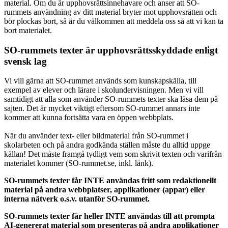
material. Om du är upphovsrättsinnehavare och anser att SO-
rummets användning av ditt material bryter mot upphovsrätten och
bör plockas bort, så är du välkommen att meddela oss så att vi kan ta
bort materialet.
SO-rummets texter är upphovsrättsskyddade enligt
svensk lag
Vi vill gärna att SO-rummet används som kunskapskälla, till
exempel av elever och lärare i skolundervisningen. Men vi vill
samtidigt att alla som använder SO-rummets texter ska läsa dem på
sajten. Det är mycket viktigt eftersom SO-rummet annars inte
kommer att kunna fortsätta vara en öppen webbplats.
När du använder text- eller bildmaterial från SO-rummet i
skolarbeten och på andra godkända ställen måste du alltid uppge
källan! Det måste framgå tydligt vem som skrivit texten och varifrån
materialet kommer (SO-rummet.se, inkl. länk).
SO-rummets texter får INTE användas fritt som redaktionellt
material på andra webbplatser, applikationer (appar) eller
interna nätverk o.s.v. utanför SO-rummet.
SO-rummets texter får heller INTE användas till att prompta
AI-genererat material som presenteras på andra applikationer