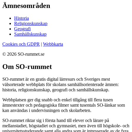
Ämnesområden
Historia
Religionskunskap
Geografi
Samhällskunskap
Cookies och GDPR
|
Webbkarta
© 2026 SO-rummet.se
Om SO-rummet
SO-rummet är en gratis digital lärresurs och Sveriges mest
välsorterade webbplats för skolans samhällsorienterade ämnen:
historia, religionskunskap, geografi och samhällskunskap.
Webbplatsen ger dig snabb och enkel tillgång till flera tusen
ämnestexter och pedagogiska filmer samt tusentals SO-länkar som
kan användas i undervisningen och skolarbeten.
SO-rummet riktar sig i första hand till elever och lärare på
mellanstadiet, högstadiet och gymnasiet, men även till högskole- och
universitetsstuderande samt alla andra som är intresserade av de fyra