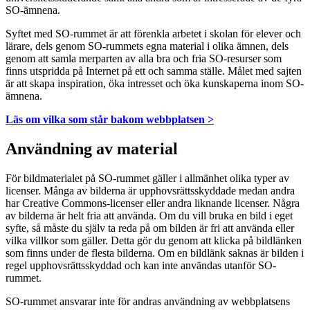
SO-ämnena.
Syftet med SO-rummet är att förenkla arbetet i skolan för elever och
lärare, dels genom SO-rummets egna material i olika ämnen, dels
genom att samla merparten av alla bra och fria SO-resurser som
finns utspridda på Internet på ett och samma ställe. Målet med sajten
är att skapa inspiration, öka intresset och öka kunskaperna inom SO-
ämnena.
Läs om vilka som står bakom webbplatsen >
Användning av material
För bildmaterialet på SO-rummet gäller i allmänhet olika typer av
licenser. Många av bilderna är upphovsrättsskyddade medan andra
har Creative Commons-licenser eller andra liknande licenser. Några
av bilderna är helt fria att använda. Om du vill bruka en bild i eget
syfte, så måste du själv ta reda på om bilden är fri att använda eller
vilka villkor som gäller. Detta gör du genom att klicka på bildlänken
som finns under de flesta bilderna. Om en bildlänk saknas är bilden i
regel upphovsrättsskyddad och kan inte användas utanför SO-
rummet.
SO-rummet ansvarar inte för andras användning av webbplatsens