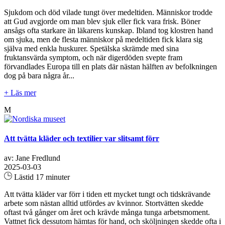
Sjukdom och död vilade tungt över medeltiden. Människor trodde
att Gud avgjorde om man blev sjuk eller fick vara frisk. Böner
ansågs ofta starkare än läkarens kunskap. Ibland tog klostren hand
om sjuka, men de flesta människor på medeltiden fick klara sig
själva med enkla huskurer. Spetälska skrämde med sina
fruktansvärda symptom, och när digerdöden svepte fram
förvandlades Europa till en plats där nästan hälften av befolkningen
dog på bara några år...
+ Läs mer
M
Att tvätta kläder och textilier var slitsamt förr
av: Jane Fredlund
2025-03-03
Lästid 17 minuter
Att tvätta kläder var förr i tiden ett mycket tungt och tidskrävande
arbete som nästan alltid utfördes av kvinnor. Stortvätten skedde
oftast två gånger om året och krävde många tunga arbetsmoment.
Vattnet fick dessutom hämtas för hand, och sköljningen skedde ofta i