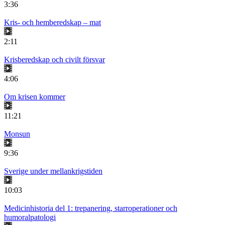
3:36
Kris- och hemberedskap – mat
2:11
Krisberedskap och civilt försvar
4:06
Om krisen kommer
11:21
Monsun
9:36
Sverige under mellankrigstiden
10:03
Medicinhistoria del 1: trepanering, starroperationer och
humoralpatologi