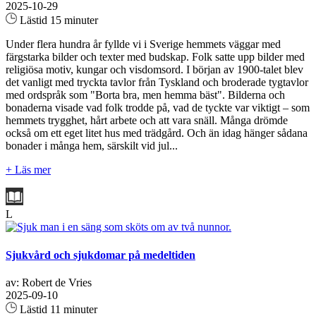
2025-10-29
Lästid 15 minuter
Under flera hundra år fyllde vi i Sverige hemmets väggar med
färgstarka bilder och texter med budskap. Folk satte upp bilder med
religiösa motiv, kungar och visdomsord. I början av 1900-talet blev
det vanligt med tryckta tavlor från Tyskland och broderade tygtavlor
med ordspråk som "Borta bra, men hemma bäst". Bilderna och
bonaderna visade vad folk trodde på, vad de tyckte var viktigt – som
hemmets trygghet, hårt arbete och att vara snäll. Många drömde
också om ett eget litet hus med trädgård. Och än idag hänger sådana
bonader i många hem, särskilt vid jul...
+ Läs mer
L
Sjukvård och sjukdomar på medeltiden
av: Robert de Vries
2025-09-10
Lästid 11 minuter