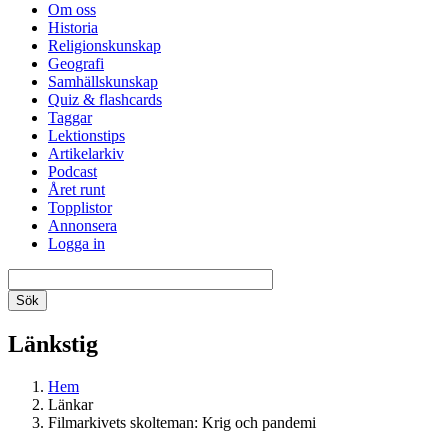
Om oss
Historia
Religionskunskap
Geografi
Samhällskunskap
Quiz & flashcards
Taggar
Lektionstips
Artikelarkiv
Podcast
Året runt
Topplistor
Annonsera
Logga in
Länkstig
Hem
Länkar
Filmarkivets skolteman: Krig och pandemi