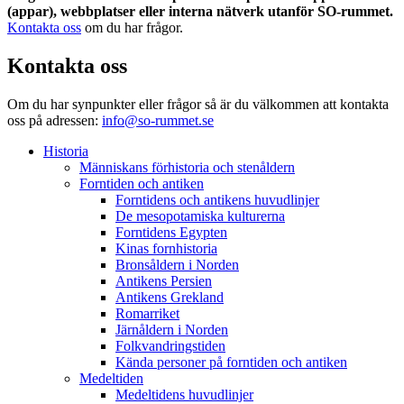
(appar), webbplatser eller interna nätverk utanför SO-rummet.
Kontakta oss
om du har frågor.
Kontakta oss
Om du har synpunkter eller frågor så är du välkommen att kontakta
oss på adressen:
info@so-rummet.se
Historia
Människans förhistoria och stenåldern
Forntiden och antiken
Forntidens och antikens huvudlinjer
De mesopotamiska kulturerna
Forntidens Egypten
Kinas fornhistoria
Bronsåldern i Norden
Antikens Persien
Antikens Grekland
Romarriket
Järnåldern i Norden
Folkvandringstiden
Kända personer på forntiden och antiken
Medeltiden
Medeltidens huvudlinjer