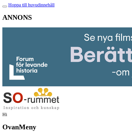
Hoppa till huvudinnehåll
ANNONS
Hi
OvanMeny