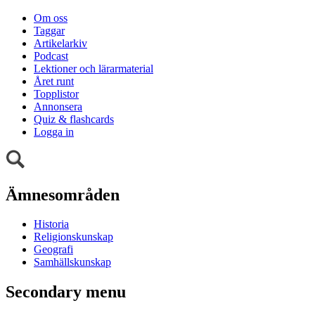
Om oss
Taggar
Artikelarkiv
Podcast
Lektioner och lärarmaterial
Året runt
Topplistor
Annonsera
Quiz & flashcards
Logga in
Ämnesområden
Historia
Religionskunskap
Geografi
Samhällskunskap
Secondary menu