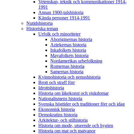
Vetenskap, teknik och kommunikationer 1914-
1991
Annan 1900-talshistoria
Kända personer 1914-1991
Nutidshistoria
Historiska teman
Urfolk och minoriteter
Aboriginernas historia
Aztekernas historia
Inkafolkets historia
Mayafolkets historia
Nordamerikas urbefolkning
Romernas historia
Samernas historia
Kvinnohistoria och genushistoria
Brott och straff förr
Idrottshistoria
Historia om läkekonst och sjukdomar
Nationalismens historia
Svenska högtider och traditioner förr och idag
Ekonomisk historia
Demokratins historia
Arkitektur- och stilhistoria
Historia om mode, utseende och hygien
Historia om mat och matvanor