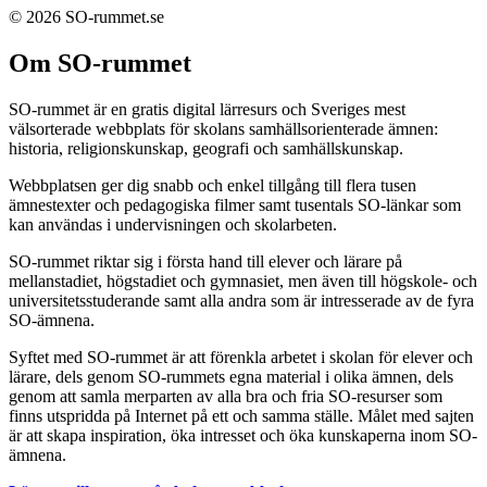
© 2026 SO-rummet.se
Om SO-rummet
SO-rummet är en gratis digital lärresurs och Sveriges mest
välsorterade webbplats för skolans samhällsorienterade ämnen:
historia, religionskunskap, geografi och samhällskunskap.
Webbplatsen ger dig snabb och enkel tillgång till flera tusen
ämnestexter och pedagogiska filmer samt tusentals SO-länkar som
kan användas i undervisningen och skolarbeten.
SO-rummet riktar sig i första hand till elever och lärare på
mellanstadiet, högstadiet och gymnasiet, men även till högskole- och
universitetsstuderande samt alla andra som är intresserade av de fyra
SO-ämnena.
Syftet med SO-rummet är att förenkla arbetet i skolan för elever och
lärare, dels genom SO-rummets egna material i olika ämnen, dels
genom att samla merparten av alla bra och fria SO-resurser som
finns utspridda på Internet på ett och samma ställe. Målet med sajten
är att skapa inspiration, öka intresset och öka kunskaperna inom SO-
ämnena.