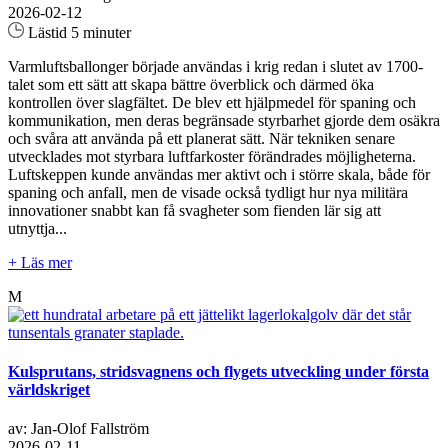
2026-02-12
Lästid 5 minuter
Varmluftsballonger började användas i krig redan i slutet av 1700-
talet som ett sätt att skapa bättre överblick och därmed öka
kontrollen över slagfältet. De blev ett hjälpmedel för spaning och
kommunikation, men deras begränsade styrbarhet gjorde dem osäkra
och svåra att använda på ett planerat sätt. När tekniken senare
utvecklades mot styrbara luftfarkoster förändrades möjligheterna.
Luftskeppen kunde användas mer aktivt och i större skala, både för
spaning och anfall, men de visade också tydligt hur nya militära
innovationer snabbt kan få svagheter som fienden lär sig att
utnyttja...
+ Läs mer
M
Kulsprutans, stridsvagnens och flygets utveckling under första
världskriget
av: Jan-Olof Fallström
2026-02-11