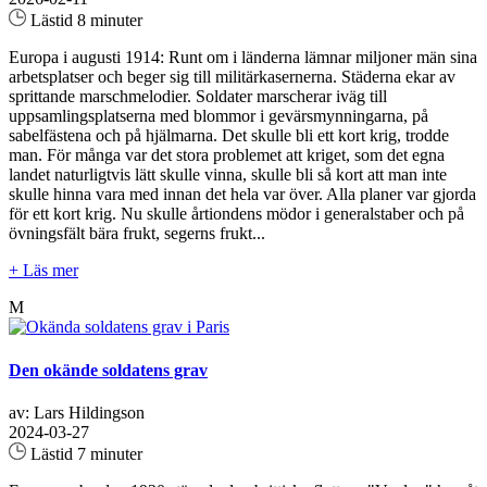
Lästid 8 minuter
Europa i augusti 1914: Runt om i länderna lämnar miljoner män sina
arbetsplatser och beger sig till militärkasernerna. Städerna ekar av
sprittande marschmelodier. Soldater marscherar iväg till
uppsamlingsplatserna med blommor i gevärsmynningarna, på
sabelfästena och på hjälmarna. Det skulle bli ett kort krig, trodde
man. För många var det stora problemet att kriget, som det egna
landet naturligtvis lätt skulle vinna, skulle bli så kort att man inte
skulle hinna vara med innan det hela var över. Alla planer var gjorda
för ett kort krig. Nu skulle årtiondens mödor i generalstaber och på
övningsfält bära frukt, segerns frukt...
+ Läs mer
M
Den okände soldatens grav
av: Lars Hildingson
2024-03-27
Lästid 7 minuter