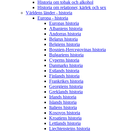
Historia om tobak och alkohol
Historia om relationer, kärlek och sex
Världens länder - historia
Europa - historia
Europas historia
Albaniens historia
Andorras historia
Belarus historia
Belgiens historia
Bosnien-Hercegovinas historia
Bulgariens historia
Cyperns historia
Danmarks historia
Estlands historia
Finlands historia
Frankrikes historia
Georgiens historia
Greklands historia
Irlands historia
Islands historia
Italiens historia
Kosovos historia
Kroatiens historia
Lettlands historia
Liechtensteins historia