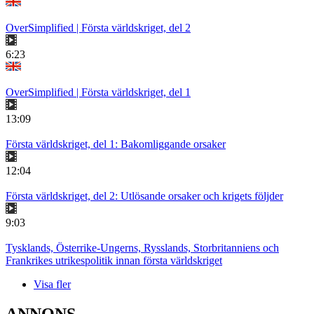
OverSimplified | Första världskriget, del 2
6:23
OverSimplified | Första världskriget, del 1
13:09
Första världskriget, del 1: Bakomliggande orsaker
12:04
Första världskriget, del 2: Utlösande orsaker och krigets följder
9:03
Tysklands, Österrike-Ungerns, Rysslands, Storbritanniens och
Frankrikes utrikespolitik innan första världskriget
Visa fler