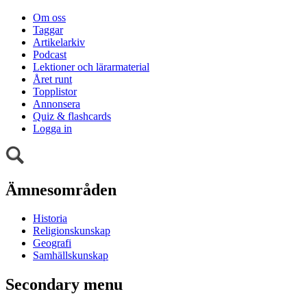
Om oss
Taggar
Artikelarkiv
Podcast
Lektioner och lärarmaterial
Året runt
Topplistor
Annonsera
Quiz & flashcards
Logga in
Ämnesområden
Historia
Religionskunskap
Geografi
Samhällskunskap
Secondary menu