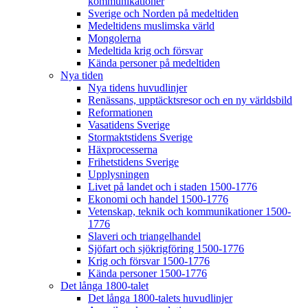
kommunikationer
Sverige och Norden på medeltiden
Medeltidens muslimska värld
Mongolerna
Medeltida krig och försvar
Kända personer på medeltiden
Nya tiden
Nya tidens huvudlinjer
Renässans, upptäcktsresor och en ny världsbild
Reformationen
Vasatidens Sverige
Stormaktstidens Sverige
Häxprocesserna
Frihetstidens Sverige
Upplysningen
Livet på landet och i staden 1500-1776
Ekonomi och handel 1500-1776
Vetenskap, teknik och kommunikationer 1500-
1776
Slaveri och triangelhandel
Sjöfart och sjökrigföring 1500-1776
Krig och försvar 1500-1776
Kända personer 1500-1776
Det långa 1800-talet
Det långa 1800-talets huvudlinjer