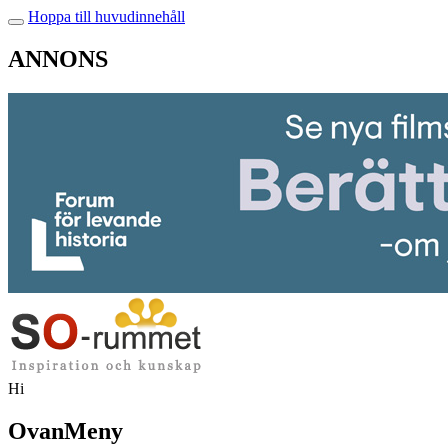
Hoppa till huvudinnehåll
ANNONS
Hi
OvanMeny