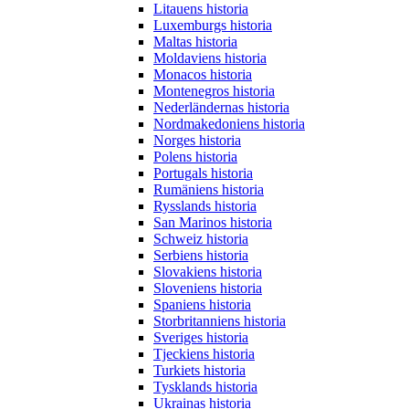
Litauens historia
Luxemburgs historia
Maltas historia
Moldaviens historia
Monacos historia
Montenegros historia
Nederländernas historia
Nordmakedoniens historia
Norges historia
Polens historia
Portugals historia
Rumäniens historia
Rysslands historia
San Marinos historia
Schweiz historia
Serbiens historia
Slovakiens historia
Sloveniens historia
Spaniens historia
Storbritanniens historia
Sveriges historia
Tjeckiens historia
Turkiets historia
Tysklands historia
Ukrainas historia