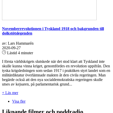
Novemberrevolutionen i Tyskland 1918 och bakgrunden till
dolkstötslegenden
av: Lars Hammarén
2020-09-27
Lästid 4 minuter
I första världskrigets slutskede när det stod klart att Tyskland inte
skulle kunna vinna kriget, genomfördes en revolution uppifrån. Den
tyska krigsledningen som sedan 1917 i praktiken styrt landet som en
militärdiktatur överlämnade makten åt den civila regeringen. Man
begärde också att den nya socialdemokratiska regeringen skulle
utses av kejsaren, på parlamentarisk grund...
+ Läs mer
Visa fler
Liknande filmer och poddradio