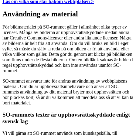
Läs om vilka som står bakom webbplatsen >
Användning av material
För bildmaterialet på SO-rummet gäller i allmänhet olika typer av
licenser. Många av bilderna är upphovsrättsskyddade medan andra
har Creative Commons-licenser eller andra liknande licenser. Några
av bilderna är helt fria att använda. Om du vill bruka en bild i eget
syfte, så måste du själv ta reda på om bilden är fri att använda eller
vilka villkor som gäller. Detta gör du genom att klicka på bildlänken
som finns under de flesta bilderna. Om en bildlänk saknas är bilden i
regel upphovsrättsskyddad och kan inte användas utanför SO-
rummet.
SO-rummet ansvarar inte för andras användning av webbplatsens
material. Om du är upphovsrättsinnehavare och anser att SO-
rummets användning av ditt material bryter mot upphovsrätten och
bör plockas bort, så är du välkommen att meddela oss så att vi kan ta
bort materialet.
SO-rummets texter är upphovsrättsskyddade enligt
svensk lag
Vi vill gärna att SO-rummet används som kunskapskälla, till