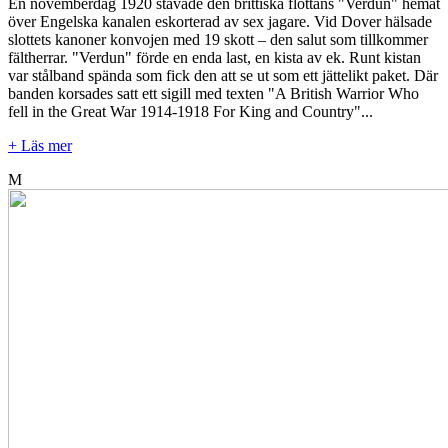
En novemberdag 1920 stävade den brittiska flottans "Verdun" hemåt
över Engelska kanalen eskorterad av sex jagare. Vid Dover hälsade
slottets kanoner konvojen med 19 skott – den salut som tillkommer
fältherrar. "Verdun" förde en enda last, en kista av ek. Runt kistan
var stålband spända som fick den att se ut som ett jättelikt paket. Där
banden korsades satt ett sigill med texten "A British Warrior Who
fell in the Great War 1914-1918 For King and Country"...
+ Läs mer
M