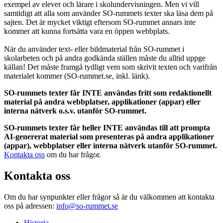
exempel av elever och lärare i skolundervisningen. Men vi vill
samtidigt att alla som använder SO-rummets texter ska läsa dem på
sajten. Det är mycket viktigt eftersom SO-rummet annars inte
kommer att kunna fortsätta vara en öppen webbplats.
När du använder text- eller bildmaterial från SO-rummet i
skolarbeten och på andra godkända ställen måste du alltid uppge
källan! Det måste framgå tydligt vem som skrivit texten och varifrån
materialet kommer (SO-rummet.se, inkl. länk).
SO-rummets texter får INTE användas fritt som redaktionellt
material på andra webbplatser, applikationer (appar) eller
interna nätverk o.s.v. utanför SO-rummet.
SO-rummets texter får heller INTE användas till att prompta
AI-genererat material som presenteras på andra applikationer
(appar), webbplatser eller interna nätverk utanför SO-rummet.
Kontakta oss
om du har frågor.
Kontakta oss
Om du har synpunkter eller frågor så är du välkommen att kontakta
oss på adressen:
info@so-rummet.se
Historia