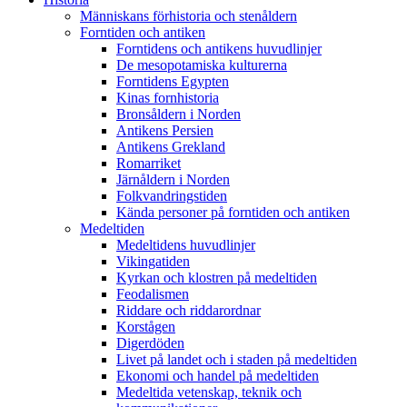
Människans förhistoria och stenåldern
Forntiden och antiken
Forntidens och antikens huvudlinjer
De mesopotamiska kulturerna
Forntidens Egypten
Kinas fornhistoria
Bronsåldern i Norden
Antikens Persien
Antikens Grekland
Romarriket
Järnåldern i Norden
Folkvandringstiden
Kända personer på forntiden och antiken
Medeltiden
Medeltidens huvudlinjer
Vikingatiden
Kyrkan och klostren på medeltiden
Feodalismen
Riddare och riddarordnar
Korstågen
Digerdöden
Livet på landet och i staden på medeltiden
Ekonomi och handel på medeltiden
Medeltida vetenskap, teknik och