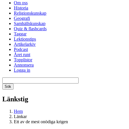
Om oss
Historia
Religionskunskap
Geografi
Samhällskunskap
Quiz & flashcards
Taggar
Lektionstips
Artikelarkiv
Podcast
Året runt
Topplistor
Annonsera
Logga in
Länkstig
Hem
Länkar
Ett av de mest onödiga krigen