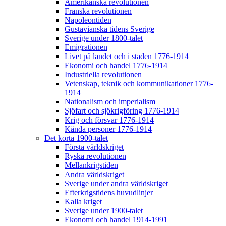
Amerikanska revolutionen
Franska revolutionen
Napoleontiden
Gustavianska tidens Sverige
Sverige under 1800-talet
Emigrationen
Livet på landet och i staden 1776-1914
Ekonomi och handel 1776-1914
Industriella revolutionen
Vetenskap, teknik och kommunikationer 1776-
1914
Nationalism och imperialism
Sjöfart och sjökrigföring 1776-1914
Krig och försvar 1776-1914
Kända personer 1776-1914
Det korta 1900-talet
Första världskriget
Ryska revolutionen
Mellankrigstiden
Andra världskriget
Sverige under andra världskriget
Efterkrigstidens huvudlinjer
Kalla kriget
Sverige under 1900-talet
Ekonomi och handel 1914-1991