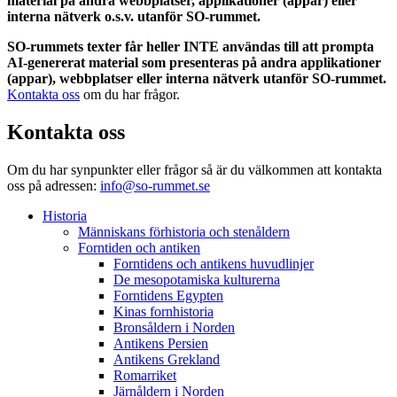
material på andra webbplatser, applikationer (appar) eller
interna nätverk o.s.v. utanför SO-rummet.
SO-rummets texter får heller INTE användas till att prompta
AI-genererat material som presenteras på andra applikationer
(appar), webbplatser eller interna nätverk utanför SO-rummet.
Kontakta oss
om du har frågor.
Kontakta oss
Om du har synpunkter eller frågor så är du välkommen att kontakta
oss på adressen:
info@so-rummet.se
Historia
Människans förhistoria och stenåldern
Forntiden och antiken
Forntidens och antikens huvudlinjer
De mesopotamiska kulturerna
Forntidens Egypten
Kinas fornhistoria
Bronsåldern i Norden
Antikens Persien
Antikens Grekland
Romarriket
Järnåldern i Norden