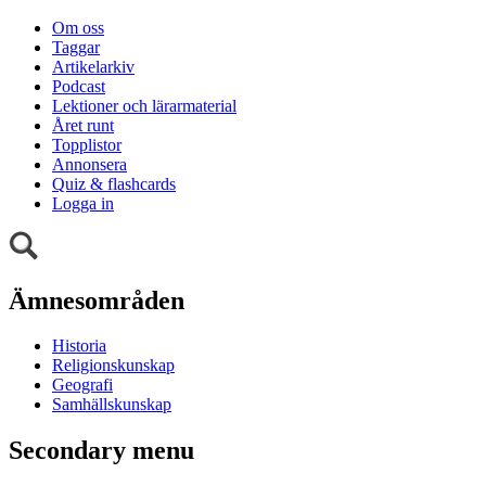
Om oss
Taggar
Artikelarkiv
Podcast
Lektioner och lärarmaterial
Året runt
Topplistor
Annonsera
Quiz & flashcards
Logga in
Ämnesområden
Historia
Religionskunskap
Geografi
Samhällskunskap
Secondary menu