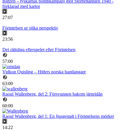
Blitzen – tyskarnas bombkampanj mot Storbritannien 1940 -
förklarad med kartor
27:07
Förintelsen ur olika perspektiv
23:56
Det rättsliga efterspelet efter Förintelsen
57:00
Vidkun Quisling – Hitlers norska hantlangare
63:00
Raoul Wallenberg, del 2: Försvunnen bakom järnridån
60:00
Raoul Wallenberg, del 1: En ljusgestalt i Förintelsens mörker
14:22