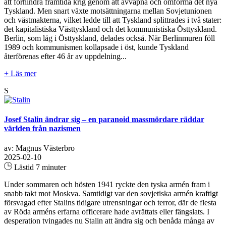
att förhindra framtida krig genom att avväpna och omforma det nya
Tyskland. Men snart växte motsättningarna mellan Sovjetunionen
och västmakterna, vilket ledde till att Tyskland splittrades i två stater:
det kapitalistiska Västtyskland och det kommunistiska Östtyskland.
Berlin, som låg i Östtyskland, delades också. När Berlinmuren föll
1989 och kommunismen kollapsade i öst, kunde Tyskland
återförenas efter 46 år av uppdelning...
+ Läs mer
S
Josef Stalin ändrar sig – en paranoid massmördare räddar
världen från nazismen
av: Magnus Västerbro
2025-02-10
Lästid 7 minuter
Under sommaren och hösten 1941 ryckte den tyska armén fram i
snabb takt mot Moskva. Samtidigt var den sovjetiska armén kraftigt
försvagad efter Stalins tidigare utrensningar och terror, där de flesta
av Röda arméns erfarna officerare hade avrättats eller fängslats. I
desperation tvingades nu Stalin att ändra sig och benåda många av