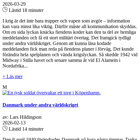
2026-03-29
Lästid 18 minuter
I krig är det inte bara trupper och vapen som avgör – information
kan vara minst lika viktig. Därför måste all kommunikation skyddas.
Om en sida lyckas knäcka fiendens koder kan den ta del av hemliga
meddelanden och få ett stort militärt övertag. Det framgick tydligt
under andra världskriget. Genom att kunna läsa kodade
meddelanden fick man reda på fiendens planer i förväg. Det kunde
förändra hela spelplanen och vända krigslyckan. Så skedde 1942 vid
Midway i Stilla havet och senare samma år vid El Alamein i
Nordafrika...
+ Läs mer
M
Danmark under andra världskriget
av: Lars Hildingson
2026-02-13
Lästid 14 minuter
Den 9 april 1940 förändrades Danmark på bara några timmar. Tyska