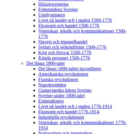
Häxprocesserna
Frihetstidens Sverige
Upplysningen
Livet på landet och i staden 1500-1776
Ekonomi och handel 1500-1776
Vetenskap, teknik och kommunikationer 1500-
1776
Slaveri och triangelhandel
Sjöfart och sjökrigföring 1500-1776
Krig och försvar 1500-1776
Kända personer 1500-1776
Det långa 1800-talet
Det långa 1800-talets huvudlinjer
Amerikanska revolutionen
Franska revolutionen
Napoleontiden
Gustavianska tidens Sverige
Sverige under 1800-talet
Emigrationen
Livet på landet och i staden 1776-1914
Ekonomi och handel 1776-1914
Industriella revolutionen
Vetenskap, teknik och kommunikationer 1776-
1914
Nationalism och imperialism