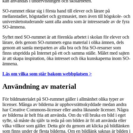
kan användas i undervisningen och skolarbeten.
SO-rummet riktar sig i första hand till elever och lärare på
mellanstadiet, högstadiet och gymnasiet, men även till högskole- och
universitetsstuderande samt alla andra som är intresserade av de fyra
SO-ämnena.
Syftet med SO-rummet är att förenkla arbetet i skolan för elever och
lärare, dels genom SO-rummets egna material i olika ämnen, dels
genom att samla merparten av alla bra och fria SO-resurser som
finns utspridda på Internet på ett och samma ställe. Målet med sajten
är att skapa inspiration, öka intresset och öka kunskaperna inom SO-
ämnena.
Läs om vilka som står bakom webbplatsen >
Användning av material
För bildmaterialet på SO-rummet gäller i allmänhet olika typer av
licenser. Många av bilderna är upphovsrättsskyddade medan andra
har Creative Commons-licenser eller andra liknande licenser. Några
av bilderna är helt fria att använda. Om du vill bruka en bild i eget
syfte, så måste du själv ta reda på om bilden är fri att använda eller
vilka villkor som gäller. Detta gör du genom att klicka på bildlänken
som finns under de flesta bilderna. Om en bildlänk saknas är bilden i