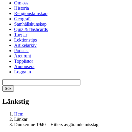
Om oss
Historia
Religionskunskap
Geografi
Samhällskunskap
Quiz & flashcards
Taggar
Lektionstips
Artikelarkiv
Podcast
Året runt
Topplistor
Annonsera
Logga in
Länkstig
Hem
Länkar
Dunkerque 1940 – Hitlers avgörande misstag