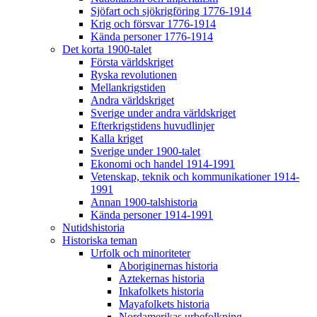
Sjöfart och sjökrigföring 1776-1914
Krig och försvar 1776-1914
Kända personer 1776-1914
Det korta 1900-talet
Första världskriget
Ryska revolutionen
Mellankrigstiden
Andra världskriget
Sverige under andra världskriget
Efterkrigstidens huvudlinjer
Kalla kriget
Sverige under 1900-talet
Ekonomi och handel 1914-1991
Vetenskap, teknik och kommunikationer 1914-
1991
Annan 1900-talshistoria
Kända personer 1914-1991
Nutidshistoria
Historiska teman
Urfolk och minoriteter
Aboriginernas historia
Aztekernas historia
Inkafolkets historia
Mayafolkets historia
Nordamerikas urbefolkning