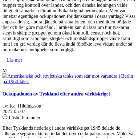
trupper tog kontroll över landet, och den danska ledningen valde
tidigt att samarbeta för att undvika krig på hemmaplan. Men vad
innebar egentligen ockupationen för danskarna i deras vardag? Vissa
anpassade sig, andra tjänade på situationen, och med tiden började
fler och fler göra motstånd. I artikeln kan du läsa om hur tyskarna
stegvis skärpte greppet genom ökad kontroll, censur och hot,
samtidigt som sabotage, strejker och motståndsgrupper växte fram –
mitt i en grå vardag där de flesta ändå försökte leva vidare under så
normala omständigheter som möjligt...
+ Läs mer
M
Ockupationen av Tyskland efter andra världskriget
av: Kaj Hildingsson
2025-05-07
Lästid 6 minuter
Efter Tysklands nederlag i andra världskriget 1945 delade de
allierade segrarmakterna in landet i fyra ockupationszoner. Målet var