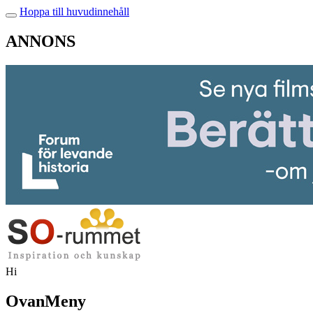
Hoppa till huvudinnehåll
ANNONS
Hi
OvanMeny