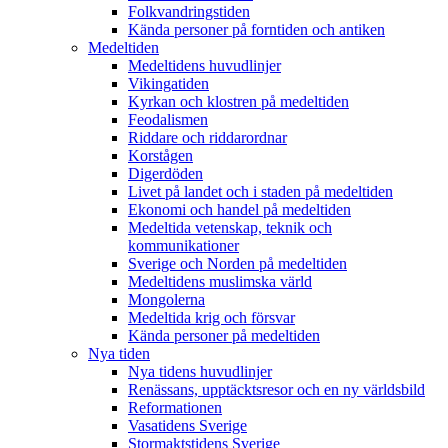
Folkvandringstiden
Kända personer på forntiden och antiken
Medeltiden
Medeltidens huvudlinjer
Vikingatiden
Kyrkan och klostren på medeltiden
Feodalismen
Riddare och riddarordnar
Korstågen
Digerdöden
Livet på landet och i staden på medeltiden
Ekonomi och handel på medeltiden
Medeltida vetenskap, teknik och
kommunikationer
Sverige och Norden på medeltiden
Medeltidens muslimska värld
Mongolerna
Medeltida krig och försvar
Kända personer på medeltiden
Nya tiden
Nya tidens huvudlinjer
Renässans, upptäcktsresor och en ny världsbild
Reformationen
Vasatidens Sverige
Stormaktstidens Sverige