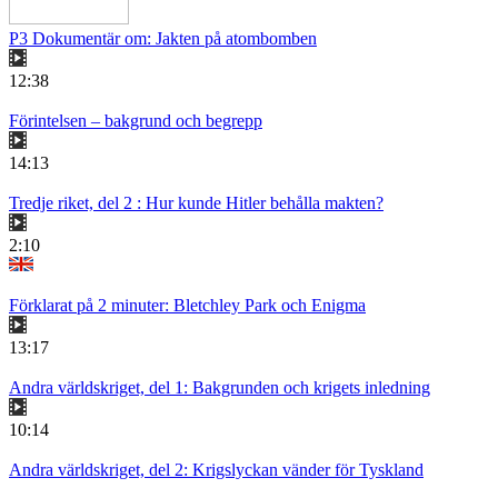
P3 Dokumentär om: Jakten på atombomben
12:38
Förintelsen – bakgrund och begrepp
14:13
Tredje riket, del 2 : Hur kunde Hitler behålla makten?
2:10
Förklarat på 2 minuter: Bletchley Park och Enigma
13:17
Andra världskriget, del 1: Bakgrunden och krigets inledning
10:14
Andra världskriget, del 2: Krigslyckan vänder för Tyskland