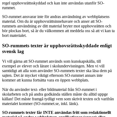
regel upphovsrättsskyddad och kan inte användas utanför SO-
rummet.
SO-rummet ansvarar inte för andras användning av webbplatsens
material. Om du är upphovsrättsinnehavare och anser att SO-
rummets användning av ditt material bryter mot upphovsrätten och
bör plockas bort, så är du välkommen att meddela oss så att vi kan ta
bort materialet.
SO-rummets texter är upphovsrättsskyddade enligt
svensk lag
Vi vill gärna att SO-rummet används som kunskapskälla, till
exempel av elever och lärare i skolundervisningen. Men vi vill
samtidigt att alla som använder SO-rummets texter ska läsa dem på
sajten. Det är mycket viktigt eftersom SO-rummet annars inte
kommer att kunna fortsätta vara en öppen webbplats.
När du använder text- eller bildmaterial från SO-rummet i
skolarbeten och på andra godkända ställen måste du alltid uppge
källan! Det måste framgå tydligt vem som skrivit texten och varifrån
materialet kommer (SO-rummet.se, inkl. länk).
SO-rummets texter får INTE användas fritt som redaktionellt