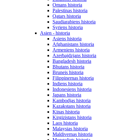
Omans historia
Palestinas historia
Qatars historia
Saudiarabiens historia
Syriens historia
Asien - historia
Asiens historia
Afghanistans historia
Armeniens historia
Azerbajdzjans historia
Bangladesh historia
Bhutans historia
Bruneis historia
Filippinernas historia
Indiens historia
Indonesiens historia
Japans historia
Kambodjas historia
Kazakstans historia
Kinas historia
Kirgizistans historia
Laos historia
Malaysias historia
Maldivernas historia
Mongoliets historia