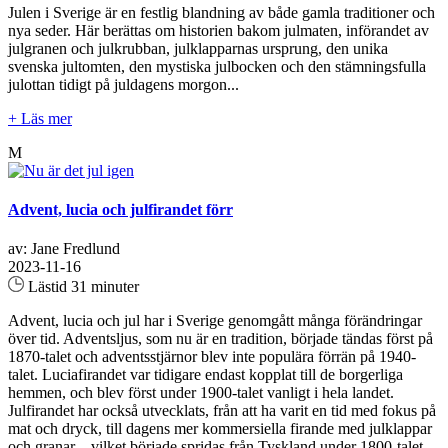
Julen i Sverige är en festlig blandning av både gamla traditioner och
nya seder. Här berättas om historien bakom julmaten, införandet av
julgranen och julkrubban, julklapparnas ursprung, den unika
svenska jultomten, den mystiska julbocken och den stämningsfulla
julottan tidigt på juldagens morgon...
+ Läs mer
M
Advent, lucia och julfirandet förr
av: Jane Fredlund
2023-11-16
Lästid 31 minuter
Advent, lucia och jul har i Sverige genomgått många förändringar
över tid. Adventsljus, som nu är en tradition, började tändas först på
1870-talet och adventsstjärnor blev inte populära förrän på 1940-
talet. Luciafirandet var tidigare endast kopplat till de borgerliga
hemmen, och blev först under 1900-talet vanligt i hela landet.
Julfirandet har också utvecklats, från att ha varit en tid med fokus på
mat och dryck, till dagens mer kommersiella firande med julklappar
och granar – vilket började spridas från Tyskland under 1800-talet.