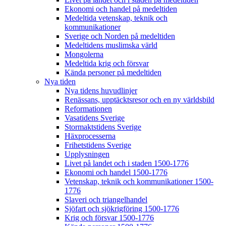
Ekonomi och handel på medeltiden
Medeltida vetenskap, teknik och
kommunikationer
Sverige och Norden på medeltiden
Medeltidens muslimska värld
Mongolerna
Medeltida krig och försvar
Kända personer på medeltiden
Nya tiden
Nya tidens huvudlinjer
Renässans, upptäcktsresor och en ny världsbild
Reformationen
Vasatidens Sverige
Stormaktstidens Sverige
Häxprocesserna
Frihetstidens Sverige
Upplysningen
Livet på landet och i staden 1500-1776
Ekonomi och handel 1500-1776
Vetenskap, teknik och kommunikationer 1500-
1776
Slaveri och triangelhandel
Sjöfart och sjökrigföring 1500-1776
Krig och försvar 1500-1776