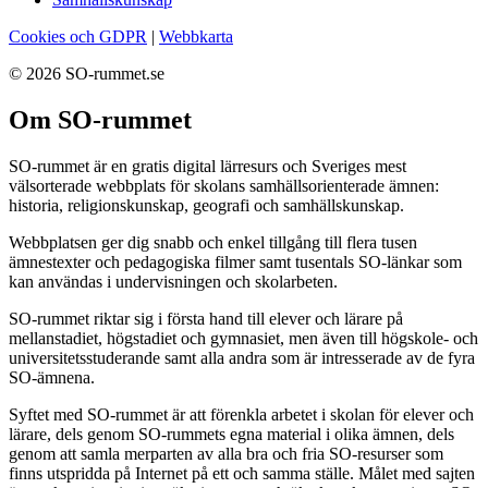
Cookies och GDPR
|
Webbkarta
© 2026 SO-rummet.se
Om SO-rummet
SO-rummet är en gratis digital lärresurs och Sveriges mest
välsorterade webbplats för skolans samhällsorienterade ämnen:
historia, religionskunskap, geografi och samhällskunskap.
Webbplatsen ger dig snabb och enkel tillgång till flera tusen
ämnestexter och pedagogiska filmer samt tusentals SO-länkar som
kan användas i undervisningen och skolarbeten.
SO-rummet riktar sig i första hand till elever och lärare på
mellanstadiet, högstadiet och gymnasiet, men även till högskole- och
universitetsstuderande samt alla andra som är intresserade av de fyra
SO-ämnena.
Syftet med SO-rummet är att förenkla arbetet i skolan för elever och
lärare, dels genom SO-rummets egna material i olika ämnen, dels
genom att samla merparten av alla bra och fria SO-resurser som
finns utspridda på Internet på ett och samma ställe. Målet med sajten