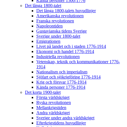
Kända personer 1500-1776
Det långa 1800-talet
Det långa 1800-talets huvudlinjer
Amerikanska revolutionen
Franska revolutionen
Napoleontiden
Gustavianska tidens Sverige
Sverige under 1800-talet
Emigrationen
Livet på landet och i staden 1776-1914
Ekonomi och handel 1776-1914
Industriella revolutionen
Vetenskap, teknik och kommunikationer 1776-
1914
Nationalism och imperialism
Sjöfart och sjökrigföring 1776-1914
Krig och försvar 1776-1914
Kända personer 1776-1914
Det korta 1900-talet
Första världskriget
Ryska revolutionen
Mellankrigstiden
Andra världskriget
Sverige under andra världskriget
Efterkrigstidens huvudlinjer