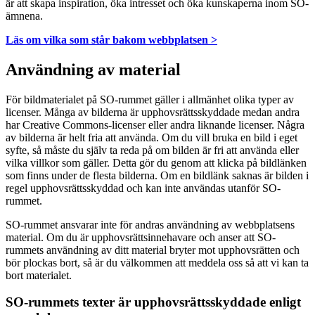
är att skapa inspiration, öka intresset och öka kunskaperna inom SO-
ämnena.
Läs om vilka som står bakom webbplatsen >
Användning av material
För bildmaterialet på SO-rummet gäller i allmänhet olika typer av
licenser. Många av bilderna är upphovsrättsskyddade medan andra
har Creative Commons-licenser eller andra liknande licenser. Några
av bilderna är helt fria att använda. Om du vill bruka en bild i eget
syfte, så måste du själv ta reda på om bilden är fri att använda eller
vilka villkor som gäller. Detta gör du genom att klicka på bildlänken
som finns under de flesta bilderna. Om en bildlänk saknas är bilden i
regel upphovsrättsskyddad och kan inte användas utanför SO-
rummet.
SO-rummet ansvarar inte för andras användning av webbplatsens
material. Om du är upphovsrättsinnehavare och anser att SO-
rummets användning av ditt material bryter mot upphovsrätten och
bör plockas bort, så är du välkommen att meddela oss så att vi kan ta
bort materialet.
SO-rummets texter är upphovsrättsskyddade enligt