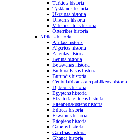
Turkiets historia
Tysklands historia
Ukrainas historia
Ungerns historia
Vatikanstatens historia
Österrikes historia
Afrika - historia
Afrikas historia
Algeriets historia
Angolas historia
Benins historia
Botswanas historia
Burkina Fasos historia
Burundis historia
Centralafrikanska republikens historia
Djiboutis historia
Egyptens historia
Ekvatorialguineas historia
Elfenbenskustens historia
Eritreas historia
Eswatinis historia
Etiopiens historia
Gabons historia
Gambias historia
Ghanas historia