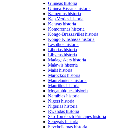
Guineas historia
Guinea-Bissaus historia
Kameruns historia
Kap Verdes historia
Kenyas historia
Komorernas historia
Kongo-Brazzavilles historia
Kongo-Kinshasas historia
Lesothos historia
Liberias historia
Libyens historia
Madagaskars historia
Malawis historia
Malis historia
Marockos historia
Mauretaniens historia
Mauritius historia
Moçambiques historia
Namibias historia
Nigers historia
Nigerias historia
Rwandas historia
São Tomé och Príncipes historia
Senegals historia
Seychellernas historia