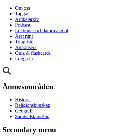
Om oss
Taggar
Artikelarkiv
Podcast
Lektioner och lärarmaterial
Året runt
Topplistor
Annonsera
Quiz & flashcards
Logga in
Ämnesområden
Historia
Religionskunskap
Geografi
Samhällskunskap
Secondary menu