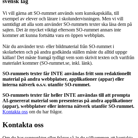
svensk lag
Vi vill gärna att SO-rummet används som kunskapskälla, till
exempel av elever och lärare i skolundervisningen. Men vi vill
samtidigt att alla som använder SO-rummets texter ska läsa dem på
sajten. Det är mycket viktigt eftersom SO-rummet annars inte
kommer att kunna fortsätta vara en öppen webbplats.
När du använder text- eller bildmaterial från SO-rummet i
skolarbeten och på andra godkända ställen måste du alltid uppge
källan! Det måste framgå tydligt vem som skrivit texten och varifrån
materialet kommer (SO-rummet.se, inkl. länk).
SO-rummets texter får INTE användas fritt som redaktionellt
material på andra webbplatser, applikationer (appar) eller
interna nätverk o.s.v. utanför SO-rummet.
SO-rummets texter får heller INTE användas till att prompta
AI-genererat material som presenteras på andra applikationer
(appar), webbplatser eller interna nätverk utanför SO-rummet.
Kontakta oss
om du har frågor.
Kontakta oss
Om du har synpunkter eller frågor så är du välkommen att kontakta