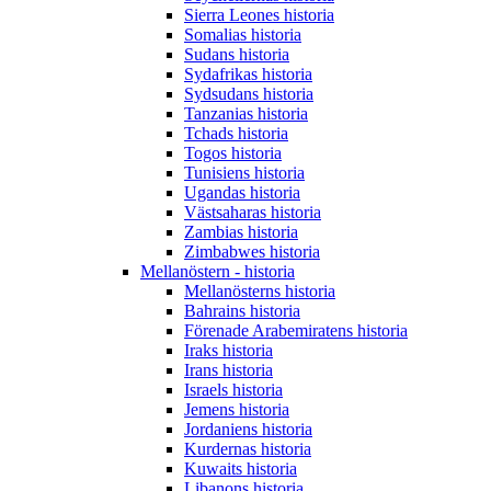
Sierra Leones historia
Somalias historia
Sudans historia
Sydafrikas historia
Sydsudans historia
Tanzanias historia
Tchads historia
Togos historia
Tunisiens historia
Ugandas historia
Västsaharas historia
Zambias historia
Zimbabwes historia
Mellanöstern - historia
Mellanösterns historia
Bahrains historia
Förenade Arabemiratens historia
Iraks historia
Irans historia
Israels historia
Jemens historia
Jordaniens historia
Kurdernas historia
Kuwaits historia
Libanons historia