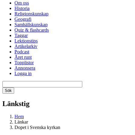
Om oss
Historia
Religionskunskap
Geografi
Samhällskunskap
Quiz & flashcards
Taggar
Lektionstips
Artikelarkiv
Podcast
Året runt
Topplistor
Annonsera
Logga in
Länkstig
Hem
Länkar
Dopet i Svenska kyrkan