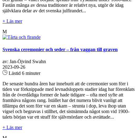
Fastän många av dessa traditioner är relativt nya, utgör de idag
självklara delar av det svenska julfirandet...
+ Läs mer
M
Svenska ceremonier och seder – från vaggan till graven
av: Jan-Öjvind Swahn
2023-09-26
Lästid 6 minuter
De senaste hundra åren har inneburit att de ceremonier som förr i
tiden var förknippade med levnadsloppets stadier idag har förenklats
från de överdådiga former de hade tidigare – ofta med syfte att
framhäva någons rang. Istället har det numera blivit vanligt att
tillämpa det som förr var en skam – strunta i dop, leva ihop utan
vigsel och begravas i stillhet, det sistnämnda något som vid 1900-
talets början var ett straff för självmördare och avrättade...
+ Läs mer
M