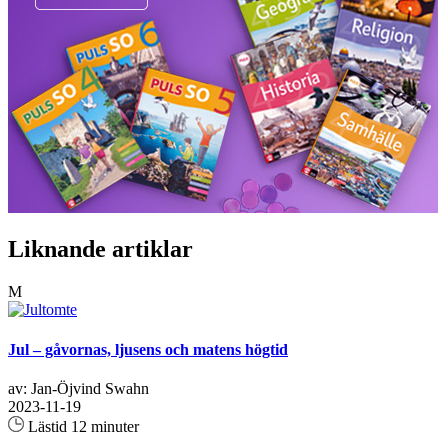
Liknande artiklar
M
Jul – gåvornas, ljusens och matens högtid
av: Jan-Öjvind Swahn
2023-11-19
Lästid 12 minuter