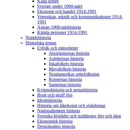
Kalla kriget
Sverige under 1900-talet
Ekonomi och handel 1914-1991
Vetenskap, teknik och kommunikationer 1914-
1991
Annan 1900-talshistoria
Kända personer 1914-1991
Nutidshistoria
Historiska teman
Urfolk och minoriteter
Aboriginernas historia
Aztekernas historia
Inkafolkets historia
Mayafolkets historia
Nordamerikas urbefolkning
Romernas historia
Samernas historia
Kvinnohistoria och genushistoria
Brott och straff förr
Idrottshistoria
Historia om läkekonst och sjukdomar
Nationalismens historia
Svenska högtider och traditioner förr och idag
Ekonomisk historia
Demokratins historia