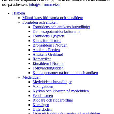
oss på adressen:
info@so-rummet.se
Historia
Människans förhistoria och stenåldern
Forntiden och antiken
Forntidens och antikens huvudlinjer
De mesopotamiska kulturerna
Forntidens Egypten
Kinas fornhistoria
Bronsåldern i Norden
Antikens Persien
Antikens Grekland
Romarriket
Järnåldern i Norden
Folkvandringstiden
Kända personer på forntiden och antiken
Medeltiden
Medeltidens huvudlinjer
Vikingatiden
Kyrkan och klostren på medeltiden
Feodalismen
Riddare och riddarordnar
Korstågen
Digerdöden
Livet på landet och i staden på medeltiden