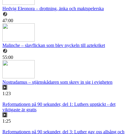
Hedvig Eleonora – drottning, änka och maktspelerska
47:00
Malinche – slavflickan som blev nyckeln till aztekriket
55:00
Nostradamus – stjärnskådaren som skrev in sig i evigheten
1:23
Reformationen på 90 sekunder, del 1: Luthers upptäckt - det
viktigaste är gratis
1:25
Reformationen på 90 sekunder, del 3: Luther gav oss allsång och