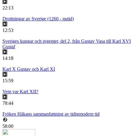
22:13
Drottningar av Sverige (1260 - nutid)
12:53
Sveriges kungar och regenter, del 2, från Gustav Vasa till Karl XVI
Gustaf
14:18
Karl X Gustav och Karl XI
15:59
Vem var Karl XII?
78:44
Fröken Håkans sammanfattning av tidigmodern tid
58:00