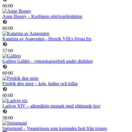
60:00
Anne Bonny – Karibiens sjörövardrottning
60:00
Katarina av Aragonien - Henrik VIII:s första fru
57:00
Galileo Galilei – vetenskapsrebell under dödshot
60:00
Fredrik den store – krig, kultur och killar
60:00
Ludvig XIV – allsmäktig monark med glittrande hov
58:00
Sigismund – Vasaprinsen som kuppades bort från tronen