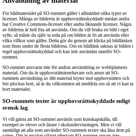
Användning av material
För bildmaterialet på SO-rummet gäller i allmänhet olika typer av
licenser. Många av bilderna är upphovsrättsskyddade medan andra
har Creative Commons-licenser eller andra liknande licenser. Några
av bilderna är helt fria att använda. Om du vill bruka en bild i eget
syfte, så måste du själv ta reda på om bilden är fri att använda eller
vilka villkor som gäller. Detta gör du genom att klicka på bildlänken
som finns under de flesta bilderna. Om en bildlänk saknas är bilden i
regel upphovsrättsskyddad och kan inte användas utanför SO-
rummet.
SO-rummet ansvarar inte för andras användning av webbplatsens
material. Om du är upphovsrättsinnehavare och anser att SO-
rummets användning av ditt material bryter mot upphovsrätten och
bör plockas bort, så är du välkommen att meddela oss så att vi kan ta
bort materialet.
SO-rummets texter är upphovsrättsskyddade enligt
svensk lag
Vi vill gärna att SO-rummet används som kunskapskälla, till
exempel av elever och lärare i skolundervisningen. Men vi vill
samtidigt att alla som använder SO-rummets texter ska läsa dem på
sajten. Det är mycket viktigt eftersom SO-rummet annars inte