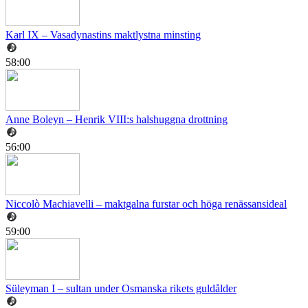
Karl IX – Vasadynastins maktlystna minsting
58:00
Anne Boleyn – Henrik VIII:s halshuggna drottning
56:00
Niccolò Machiavelli – maktgalna furstar och höga renässansideal
59:00
Süleyman I – sultan under Osmanska rikets guldålder