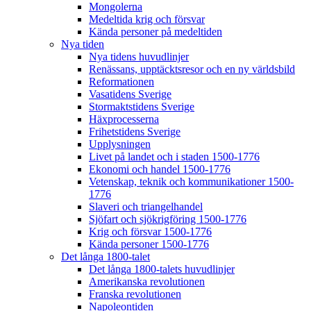
Mongolerna
Medeltida krig och försvar
Kända personer på medeltiden
Nya tiden
Nya tidens huvudlinjer
Renässans, upptäcktsresor och en ny världsbild
Reformationen
Vasatidens Sverige
Stormaktstidens Sverige
Häxprocesserna
Frihetstidens Sverige
Upplysningen
Livet på landet och i staden 1500-1776
Ekonomi och handel 1500-1776
Vetenskap, teknik och kommunikationer 1500-
1776
Slaveri och triangelhandel
Sjöfart och sjökrigföring 1500-1776
Krig och försvar 1500-1776
Kända personer 1500-1776
Det långa 1800-talet
Det långa 1800-talets huvudlinjer
Amerikanska revolutionen
Franska revolutionen
Napoleontiden