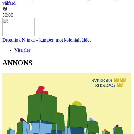
välfärd
50:00
Drottning Njinga – kampen mot kolonialväldet
Visa fler
ANNONS