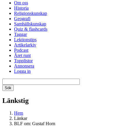
Om oss
Historia
Religionskunskap
Geografi
Samhällskunskap
Quiz & flashcards
Taggar
Lektionstips
Artikelarkiv
Podcast
Året runt
Topplistor
Annonsera
Logga in
Länkstig
Hem
Länkar
BLF om: Gustaf Horn