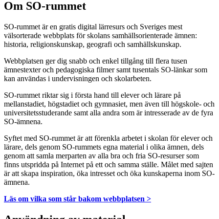
Om SO-rummet
SO-rummet är en gratis digital lärresurs och Sveriges mest
välsorterade webbplats för skolans samhällsorienterade ämnen:
historia, religionskunskap, geografi och samhällskunskap.
Webbplatsen ger dig snabb och enkel tillgång till flera tusen
ämnestexter och pedagogiska filmer samt tusentals SO-länkar som
kan användas i undervisningen och skolarbeten.
SO-rummet riktar sig i första hand till elever och lärare på
mellanstadiet, högstadiet och gymnasiet, men även till högskole- och
universitetsstuderande samt alla andra som är intresserade av de fyra
SO-ämnena.
Syftet med SO-rummet är att förenkla arbetet i skolan för elever och
lärare, dels genom SO-rummets egna material i olika ämnen, dels
genom att samla merparten av alla bra och fria SO-resurser som
finns utspridda på Internet på ett och samma ställe. Målet med sajten
är att skapa inspiration, öka intresset och öka kunskaperna inom SO-
ämnena.
Läs om vilka som står bakom webbplatsen >