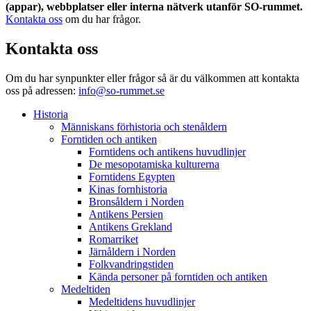
(appar), webbplatser eller interna nätverk utanför SO-rummet.
Kontakta oss
om du har frågor.
Kontakta oss
Om du har synpunkter eller frågor så är du välkommen att kontakta
oss på adressen:
info@so-rummet.se
Historia
Människans förhistoria och stenåldern
Forntiden och antiken
Forntidens och antikens huvudlinjer
De mesopotamiska kulturerna
Forntidens Egypten
Kinas fornhistoria
Bronsåldern i Norden
Antikens Persien
Antikens Grekland
Romarriket
Järnåldern i Norden
Folkvandringstiden
Kända personer på forntiden och antiken
Medeltiden
Medeltidens huvudlinjer