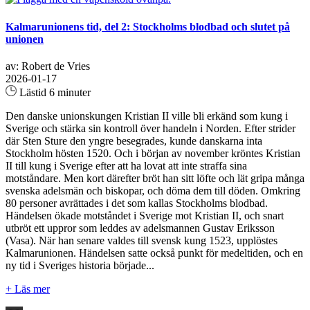
Kalmarunionens tid, del 2: Stockholms blodbad och slutet på
unionen
av: Robert de Vries
2026-01-17
Lästid 6 minuter
Den danske unionskungen Kristian II ville bli erkänd som kung i
Sverige och stärka sin kontroll över handeln i Norden. Efter strider
där Sten Sture den yngre besegrades, kunde danskarna inta
Stockholm hösten 1520. Och i början av november kröntes Kristian
II till kung i Sverige efter att ha lovat att inte straffa sina
motståndare. Men kort därefter bröt han sitt löfte och lät gripa många
svenska adelsmän och biskopar, och döma dem till döden. Omkring
80 personer avrättades i det som kallas Stockholms blodbad.
Händelsen ökade motståndet i Sverige mot Kristian II, och snart
utbröt ett uppror som leddes av adelsmannen Gustav Eriksson
(Vasa). När han senare valdes till svensk kung 1523, upplöstes
Kalmarunionen. Händelsen satte också punkt för medeltiden, och en
ny tid i Sveriges historia började...
+ Läs mer