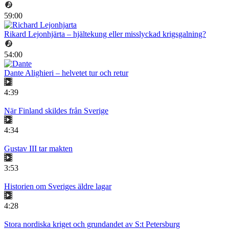
59:00
Rikard Lejonhjärta – hjältekung eller misslyckad krigsgalning?
54:00
Dante Alighieri – helvetet tur och retur
4:39
När Finland skildes från Sverige
4:34
Gustav III tar makten
3:53
Historien om Sveriges äldre lagar
4:28
Stora nordiska kriget och grundandet av S:t Petersburg