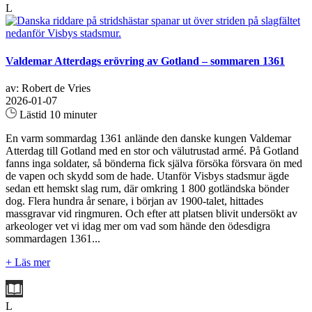
L
Valdemar Atterdags erövring av Gotland – sommaren 1361
av: Robert de Vries
2026-01-07
Lästid 10 minuter
En varm sommardag 1361 anlände den danske kungen Valdemar
Atterdag till Gotland med en stor och välutrustad armé. På Gotland
fanns inga soldater, så bönderna fick själva försöka försvara ön med
de vapen och skydd som de hade. Utanför Visbys stadsmur ägde
sedan ett hemskt slag rum, där omkring 1 800 gotländska bönder
dog. Flera hundra år senare, i början av 1900-talet, hittades
massgravar vid ringmuren. Och efter att platsen blivit undersökt av
arkeologer vet vi idag mer om vad som hände den ödesdigra
sommardagen 1361...
+ Läs mer
L