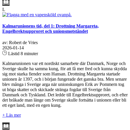
L
Kalmarunionens tid, del 1: Drottning Margareta,
Engelbrektsupproret och unionsmotståndet
av: Robert de Vries
2026-01-14
Lästid 8 minuter
Kalmarunionen var ett nordiskt samarbete där Danmark, Norge och
Sverige skulle ha samma kung, för att få mer fred och kunna skydda
sig mot starka fiender som Hansan. Drottning Margareta startade
unionen år 1397, och i början fungerade det ganska bra. Men senare
blev många i Sverige arga när unionskungen Erik av Pommern tog
ut höga skatter och skickade stränga fogdar till Sverige från
Danmark och Tyskland. Det ledde till Engelbrektsupproret, och efter
det bråkade man länge om Sverige skulle fortsätta i unionen eller bli
ett eget land, med en egen kung.
+ Läs mer