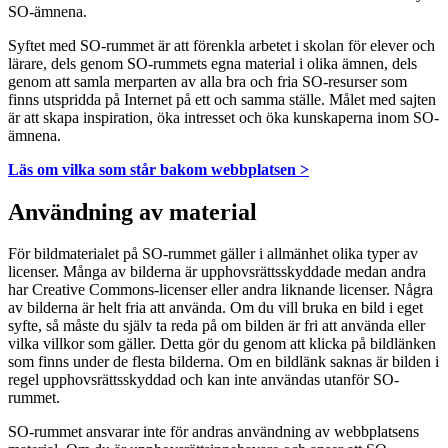
SO-ämnena.
Syftet med SO-rummet är att förenkla arbetet i skolan för elever och
lärare, dels genom SO-rummets egna material i olika ämnen, dels
genom att samla merparten av alla bra och fria SO-resurser som
finns utspridda på Internet på ett och samma ställe. Målet med sajten
är att skapa inspiration, öka intresset och öka kunskaperna inom SO-
ämnena.
Läs om vilka som står bakom webbplatsen >
Användning av material
För bildmaterialet på SO-rummet gäller i allmänhet olika typer av
licenser. Många av bilderna är upphovsrättsskyddade medan andra
har Creative Commons-licenser eller andra liknande licenser. Några
av bilderna är helt fria att använda. Om du vill bruka en bild i eget
syfte, så måste du själv ta reda på om bilden är fri att använda eller
vilka villkor som gäller. Detta gör du genom att klicka på bildlänken
som finns under de flesta bilderna. Om en bildlänk saknas är bilden i
regel upphovsrättsskyddad och kan inte användas utanför SO-
rummet.
SO-rummet ansvarar inte för andras användning av webbplatsens