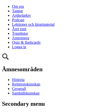
Om oss
Taggar
Artikelarkiv
Podcast
Lektioner och lärarmaterial
Året runt
Topplistor
Annonsera
Quiz & flashcards
Logga in
Ämnesområden
Historia
Religionskunskap
Geografi
Samhällskunskap
Secondary menu