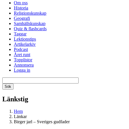
Om oss
Historia
Religionskunskap
Geografi
Samhällskunskap
Quiz & flashcards
Taggar
Lektionstips
Artikelarkiv
Podcast
Året runt
Topplistor
Annonsera
Logga in
Länkstig
Hem
Länkar
Birger jarl – Sveriges gudfader