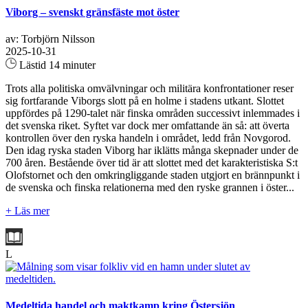
Viborg – svenskt gränsfäste mot öster
av: Torbjörn Nilsson
2025-10-31
Lästid 14 minuter
Trots alla politiska omvälvningar och militära konfrontationer reser
sig fortfarande Viborgs slott på en holme i stadens utkant. Slottet
uppfördes på 1290-talet när finska områden successivt inlemmades i
det svenska riket. Syftet var dock mer omfattande än så: att överta
kontrollen över den ryska handeln i området, ledd från Novgorod.
Den idag ryska staden Viborg har iklätts många skepnader under de
700 åren. Bestående över tid är att slottet med det karakteristiska S:t
Olofstornet och den omkringliggande staden utgjort en brännpunkt i
de svenska och finska relationerna med den ryske grannen i öster...
+ Läs mer
L
Medeltida handel och maktkamp kring Östersjön