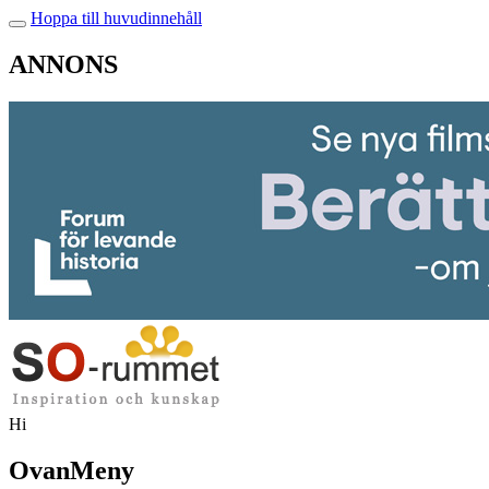
Hoppa till huvudinnehåll
ANNONS
Hi
OvanMeny