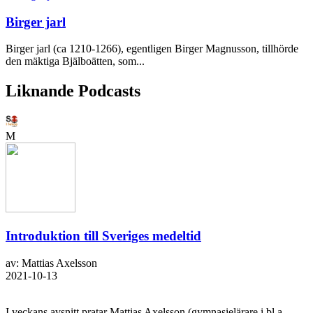
Birger jarl
Birger jarl (ca 1210-1266), egentligen Birger Magnusson, tillhörde
den mäktiga Bjälboätten, som...
Liknande Podcasts
M
Introduktion till Sveriges medeltid
av: Mattias Axelsson
2021-10-13
I veckans avsnitt pratar Mattias Axelsson (gymnasielärare i bl.a.