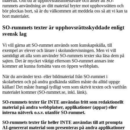
material. Om du är upphovsrättsinnehavare och anser att SO-
rummets användning av ditt material bryter mot upphovsrätten och
bör plockas bort, så är du välkommen att meddela oss så att vi kan ta
bort materialet.
SO-rummets texter är upphovsrättsskyddade enligt
svensk lag
Vi vill gärna att SO-rummet används som kunskapskälla, till
exempel av elever och lärare i skolundervisningen. Men vi vill
samtidigt att alla som använder SO-rummets texter ska läsa dem på
sajten. Det är mycket viktigt eftersom SO-rummet annars inte
kommer att kunna fortsätta vara en öppen webbplats.
När du använder text- eller bildmaterial från SO-rummet i
skolarbeten och på andra godkända ställen måste du alltid uppge
källan! Det måste framgå tydligt vem som skrivit texten och varifrån
materialet kommer (SO-rummet.se, inkl. länk).
SO-rummets texter får INTE användas fritt som redaktionellt
material på andra webbplatser, applikationer (appar) eller
interna nätverk o.s.v. utanför SO-rummet.
SO-rummets texter får heller INTE användas till att prompta
AI-genererat material som presenteras på andra applikationer