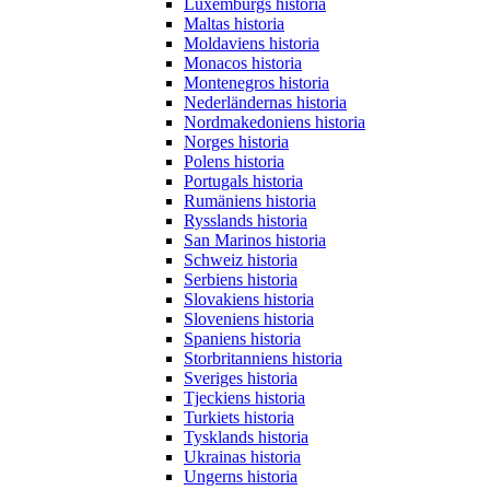
Luxemburgs historia
Maltas historia
Moldaviens historia
Monacos historia
Montenegros historia
Nederländernas historia
Nordmakedoniens historia
Norges historia
Polens historia
Portugals historia
Rumäniens historia
Rysslands historia
San Marinos historia
Schweiz historia
Serbiens historia
Slovakiens historia
Sloveniens historia
Spaniens historia
Storbritanniens historia
Sveriges historia
Tjeckiens historia
Turkiets historia
Tysklands historia
Ukrainas historia
Ungerns historia