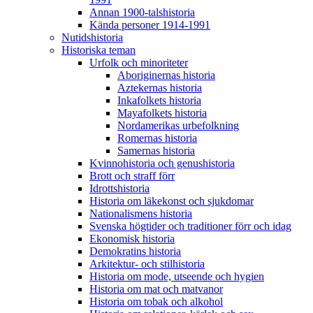
Annan 1900-talshistoria
Kända personer 1914-1991
Nutidshistoria
Historiska teman
Urfolk och minoriteter
Aboriginernas historia
Aztekernas historia
Inkafolkets historia
Mayafolkets historia
Nordamerikas urbefolkning
Romernas historia
Samernas historia
Kvinnohistoria och genushistoria
Brott och straff förr
Idrottshistoria
Historia om läkekonst och sjukdomar
Nationalismens historia
Svenska högtider och traditioner förr och idag
Ekonomisk historia
Demokratins historia
Arkitektur- och stilhistoria
Historia om mode, utseende och hygien
Historia om mat och matvanor
Historia om tobak och alkohol