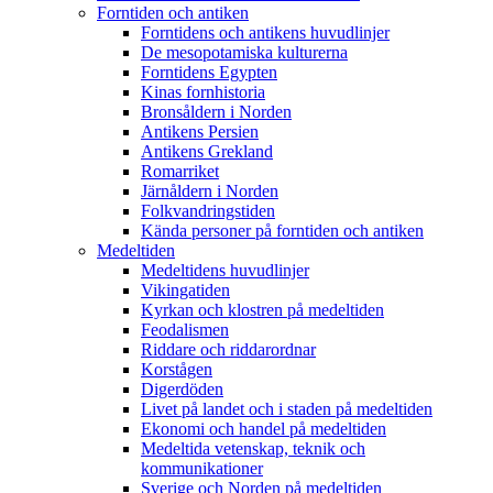
Forntiden och antiken
Forntidens och antikens huvudlinjer
De mesopotamiska kulturerna
Forntidens Egypten
Kinas fornhistoria
Bronsåldern i Norden
Antikens Persien
Antikens Grekland
Romarriket
Järnåldern i Norden
Folkvandringstiden
Kända personer på forntiden och antiken
Medeltiden
Medeltidens huvudlinjer
Vikingatiden
Kyrkan och klostren på medeltiden
Feodalismen
Riddare och riddarordnar
Korstågen
Digerdöden
Livet på landet och i staden på medeltiden
Ekonomi och handel på medeltiden
Medeltida vetenskap, teknik och
kommunikationer
Sverige och Norden på medeltiden