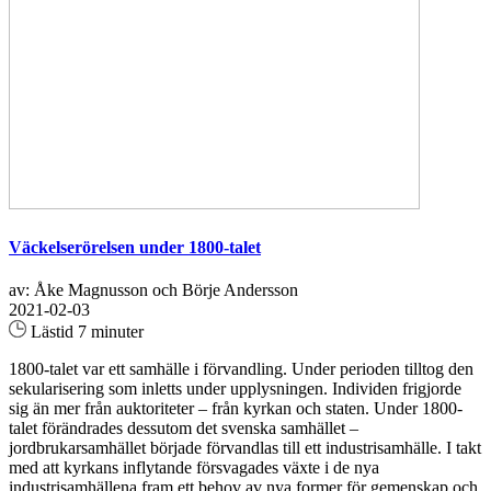
Väckelserörelsen under 1800-talet
av: Åke Magnusson och Börje Andersson
2021-02-03
Lästid 7 minuter
1800-talet var ett samhälle i förvandling. Under perioden tilltog den
sekularisering som inletts under upplysningen. Individen frigjorde
sig än mer från auktoriteter – från kyrkan och staten. Under 1800-
talet förändrades dessutom det svenska samhället –
jordbrukarsamhället började förvandlas till ett industrisamhälle. I takt
med att kyrkans inflytande försvagades växte i de nya
industrisamhällena fram ett behov av nya former för gemenskap och