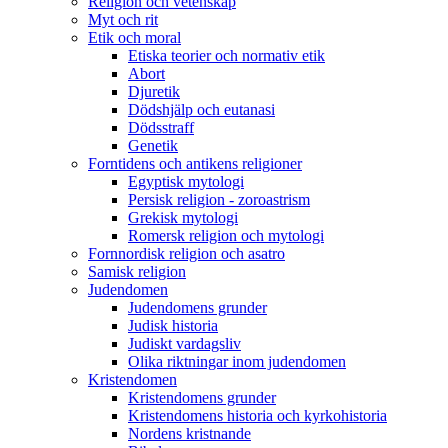
Religion och vetenskap
Myt och rit
Etik och moral
Etiska teorier och normativ etik
Abort
Djuretik
Dödshjälp och eutanasi
Dödsstraff
Genetik
Forntidens och antikens religioner
Egyptisk mytologi
Persisk religion - zoroastrism
Grekisk mytologi
Romersk religion och mytologi
Fornnordisk religion och asatro
Samisk religion
Judendomen
Judendomens grunder
Judisk historia
Judiskt vardagsliv
Olika riktningar inom judendomen
Kristendomen
Kristendomens grunder
Kristendomens historia och kyrkohistoria
Nordens kristnande