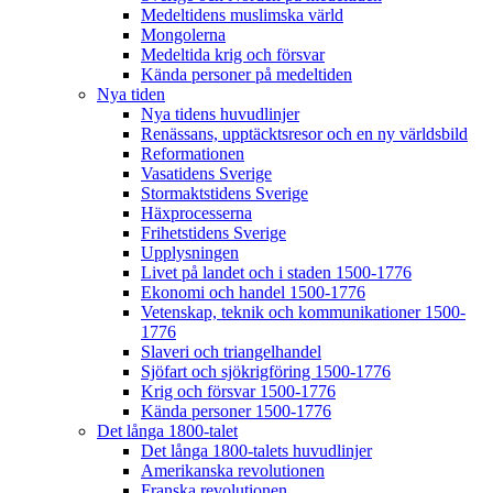
Medeltidens muslimska värld
Mongolerna
Medeltida krig och försvar
Kända personer på medeltiden
Nya tiden
Nya tidens huvudlinjer
Renässans, upptäcktsresor och en ny världsbild
Reformationen
Vasatidens Sverige
Stormaktstidens Sverige
Häxprocesserna
Frihetstidens Sverige
Upplysningen
Livet på landet och i staden 1500-1776
Ekonomi och handel 1500-1776
Vetenskap, teknik och kommunikationer 1500-
1776
Slaveri och triangelhandel
Sjöfart och sjökrigföring 1500-1776
Krig och försvar 1500-1776
Kända personer 1500-1776
Det långa 1800-talet
Det långa 1800-talets huvudlinjer
Amerikanska revolutionen
Franska revolutionen