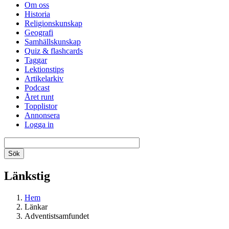
Om oss
Historia
Religionskunskap
Geografi
Samhällskunskap
Quiz & flashcards
Taggar
Lektionstips
Artikelarkiv
Podcast
Året runt
Topplistor
Annonsera
Logga in
Länkstig
Hem
Länkar
Adventistsamfundet