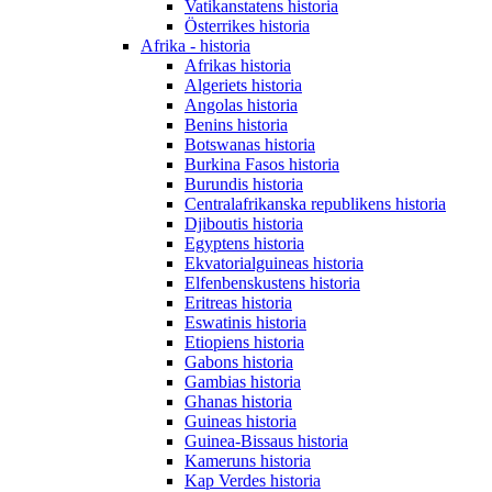
Vatikanstatens historia
Österrikes historia
Afrika - historia
Afrikas historia
Algeriets historia
Angolas historia
Benins historia
Botswanas historia
Burkina Fasos historia
Burundis historia
Centralafrikanska republikens historia
Djiboutis historia
Egyptens historia
Ekvatorialguineas historia
Elfenbenskustens historia
Eritreas historia
Eswatinis historia
Etiopiens historia
Gabons historia
Gambias historia
Ghanas historia
Guineas historia
Guinea-Bissaus historia
Kameruns historia
Kap Verdes historia