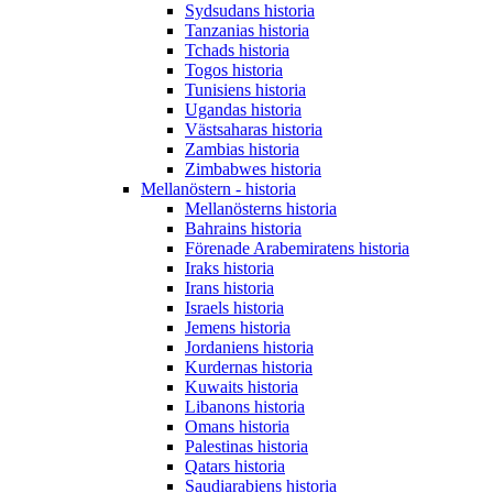
Sydsudans historia
Tanzanias historia
Tchads historia
Togos historia
Tunisiens historia
Ugandas historia
Västsaharas historia
Zambias historia
Zimbabwes historia
Mellanöstern - historia
Mellanösterns historia
Bahrains historia
Förenade Arabemiratens historia
Iraks historia
Irans historia
Israels historia
Jemens historia
Jordaniens historia
Kurdernas historia
Kuwaits historia
Libanons historia
Omans historia
Palestinas historia
Qatars historia
Saudiarabiens historia