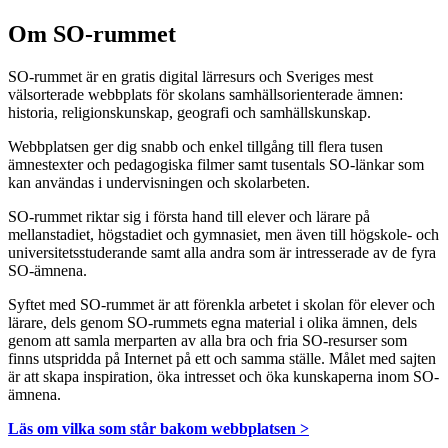
Om SO-rummet
SO-rummet är en gratis digital lärresurs och Sveriges mest
välsorterade webbplats för skolans samhällsorienterade ämnen:
historia, religionskunskap, geografi och samhällskunskap.
Webbplatsen ger dig snabb och enkel tillgång till flera tusen
ämnestexter och pedagogiska filmer samt tusentals SO-länkar som
kan användas i undervisningen och skolarbeten.
SO-rummet riktar sig i första hand till elever och lärare på
mellanstadiet, högstadiet och gymnasiet, men även till högskole- och
universitetsstuderande samt alla andra som är intresserade av de fyra
SO-ämnena.
Syftet med SO-rummet är att förenkla arbetet i skolan för elever och
lärare, dels genom SO-rummets egna material i olika ämnen, dels
genom att samla merparten av alla bra och fria SO-resurser som
finns utspridda på Internet på ett och samma ställe. Målet med sajten
är att skapa inspiration, öka intresset och öka kunskaperna inom SO-
ämnena.
Läs om vilka som står bakom webbplatsen >