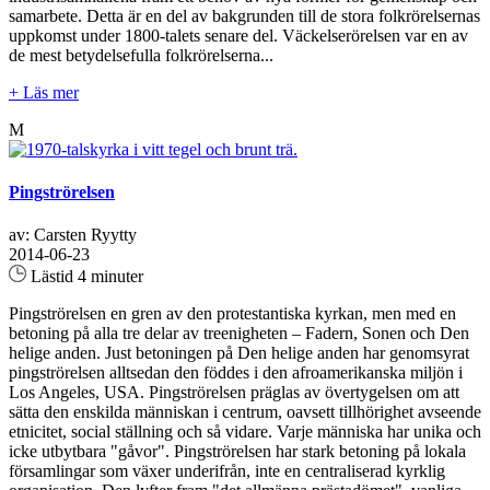
samarbete. Detta är en del av bakgrunden till de stora folkrörelsernas
uppkomst under 1800-talets senare del. Väckelserörelsen var en av
de mest betydelsefulla folkrörelserna...
+ Läs mer
M
Pingströrelsen
av: Carsten Ryytty
2014-06-23
Lästid 4 minuter
Pingströrelsen en gren av den protestantiska kyrkan, men med en
betoning på alla tre delar av treenigheten – Fadern, Sonen och Den
helige anden. Just betoningen på Den helige anden har genomsyrat
pingströrelsen alltsedan den föddes i den afroamerikanska miljön i
Los Angeles, USA. Pingströrelsen präglas av övertygelsen om att
sätta den enskilda människan i centrum, oavsett tillhörighet avseende
etnicitet, social ställning och så vidare. Varje människa har unika och
icke utbytbara "gåvor". Pingströrelsen har stark betoning på lokala
församlingar som växer underifrån, inte en centraliserad kyrklig