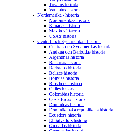
Tuvalus historia
Vanuatus historia
Nordamerika - historia
Nordamerikas historia
Kanadas historia
Mexikos historia
USA:s historia
Central- och Sydamerika - historia
Central- och Sydamerikas historia
Antigua och Barbudas historia
Argentinas historia
Bahamas historia
Barbados historia
Belizes historia
Bolivias historia
Brasiliens historia
Chiles historia
Colombias historia
Costa Ricas historia
Dominicas historia
Dominikanska republikens historia
Ecuadors historia
El Salvadors historia
Grenadas historia
Guatemalas historia