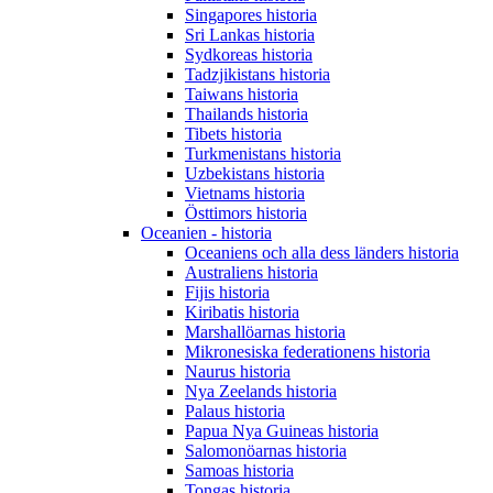
Singapores historia
Sri Lankas historia
Sydkoreas historia
Tadzjikistans historia
Taiwans historia
Thailands historia
Tibets historia
Turkmenistans historia
Uzbekistans historia
Vietnams historia
Östtimors historia
Oceanien - historia
Oceaniens och alla dess länders historia
Australiens historia
Fijis historia
Kiribatis historia
Marshallöarnas historia
Mikronesiska federationens historia
Naurus historia
Nya Zeelands historia
Palaus historia
Papua Nya Guineas historia
Salomonöarnas historia
Samoas historia
Tongas historia