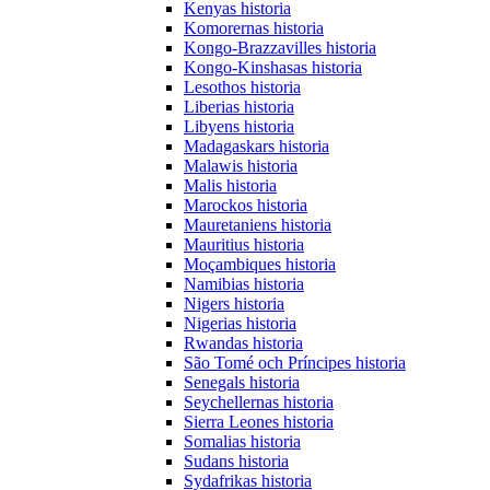
Kenyas historia
Komorernas historia
Kongo-Brazzavilles historia
Kongo-Kinshasas historia
Lesothos historia
Liberias historia
Libyens historia
Madagaskars historia
Malawis historia
Malis historia
Marockos historia
Mauretaniens historia
Mauritius historia
Moçambiques historia
Namibias historia
Nigers historia
Nigerias historia
Rwandas historia
São Tomé och Príncipes historia
Senegals historia
Seychellernas historia
Sierra Leones historia
Somalias historia
Sudans historia
Sydafrikas historia