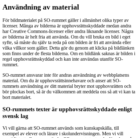
Användning av material
För bildmaterialet på SO-rummet gäller i allmänhet olika typer av
licenser. Många av bilderna är upphovsrättsskyddade medan andra
har Creative Commons-licenser eller andra liknande licenser. Några
av bilderna är helt fria att använda. Om du vill bruka en bild i eget
syfte, så måste du själv ta reda på om bilden är fri att använda eller
vilka villkor som gäller. Detta gör du genom att klicka på bildlänken
som finns under de flesta bilderna. Om en bildlänk saknas är bilden i
regel upphovsrättsskyddad och kan inte användas utanför SO-
rummet.
SO-rummet ansvarar inte för andras användning av webbplatsens
material. Om du är upphovsrättsinnehavare och anser att SO-
rummets användning av ditt material bryter mot upphovsrätten och
bör plockas bort, så är du välkommen att meddela oss så att vi kan ta
bort materialet.
SO-rummets texter är upphovsrättsskyddade enligt
svensk lag
Vi vill gärna att SO-rummet används som kunskapskälla, till
exempel av elever och lärare i skolundervisningen. Men vi vill