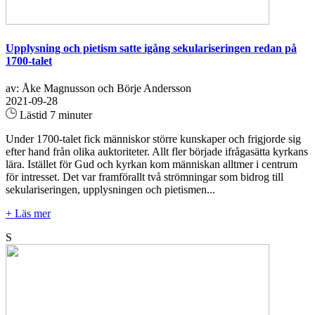
Upplysning och pietism satte igång sekulariseringen redan på
1700-talet
av: Åke Magnusson och Börje Andersson
2021-09-28
Lästid 7 minuter
Under 1700-talet fick människor större kunskaper och frigjorde sig
efter hand från olika auktoriteter. Allt fler började ifrågasätta kyrkans
lära. Istället för Gud och kyrkan kom människan alltmer i centrum
för intresset. Det var framförallt två strömningar som bidrog till
sekulariseringen, upplysningen och pietismen...
+ Läs mer
S