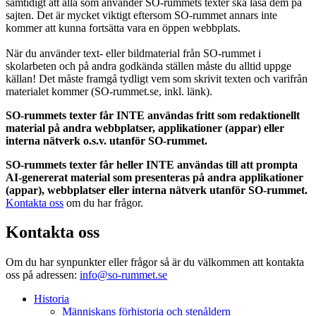
samtidigt att alla som använder SO-rummets texter ska läsa dem på
sajten. Det är mycket viktigt eftersom SO-rummet annars inte
kommer att kunna fortsätta vara en öppen webbplats.
När du använder text- eller bildmaterial från SO-rummet i
skolarbeten och på andra godkända ställen måste du alltid uppge
källan! Det måste framgå tydligt vem som skrivit texten och varifrån
materialet kommer (SO-rummet.se, inkl. länk).
SO-rummets texter får INTE användas fritt som redaktionellt
material på andra webbplatser, applikationer (appar) eller
interna nätverk o.s.v. utanför SO-rummet.
SO-rummets texter får heller INTE användas till att prompta
AI-genererat material som presenteras på andra applikationer
(appar), webbplatser eller interna nätverk utanför SO-rummet.
Kontakta oss
om du har frågor.
Kontakta oss
Om du har synpunkter eller frågor så är du välkommen att kontakta
oss på adressen:
info@so-rummet.se
Historia
Människans förhistoria och stenåldern