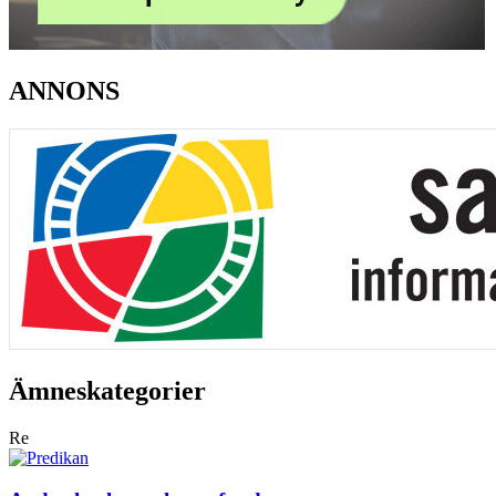
ANNONS
Ämneskategorier
Re