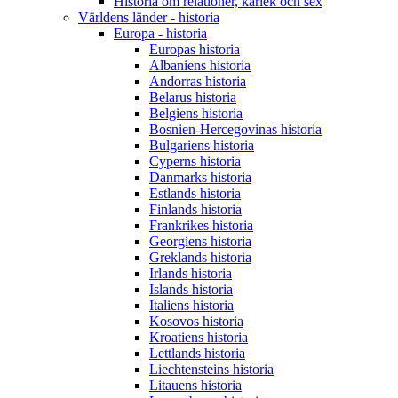
Historia om relationer, kärlek och sex
Världens länder - historia
Europa - historia
Europas historia
Albaniens historia
Andorras historia
Belarus historia
Belgiens historia
Bosnien-Hercegovinas historia
Bulgariens historia
Cyperns historia
Danmarks historia
Estlands historia
Finlands historia
Frankrikes historia
Georgiens historia
Greklands historia
Irlands historia
Islands historia
Italiens historia
Kosovos historia
Kroatiens historia
Lettlands historia
Liechtensteins historia
Litauens historia