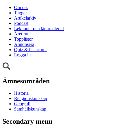
Om oss
Taggar
Artikelarkiv
Podcast
Lektioner och lärarmaterial
Året runt
Topplistor
Annonsera
Quiz & flashcards
Logga in
Ämnesområden
Historia
Religionskunskap
Geografi
Samhällskunskap
Secondary menu