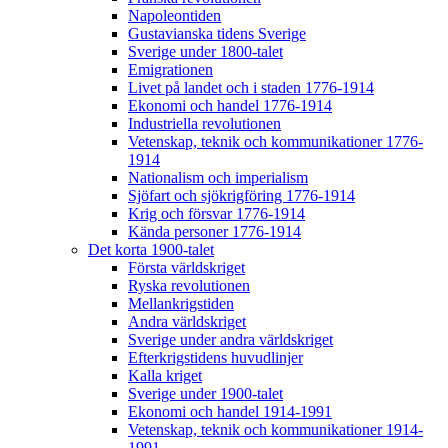
Napoleontiden
Gustavianska tidens Sverige
Sverige under 1800-talet
Emigrationen
Livet på landet och i staden 1776-1914
Ekonomi och handel 1776-1914
Industriella revolutionen
Vetenskap, teknik och kommunikationer 1776-
1914
Nationalism och imperialism
Sjöfart och sjökrigföring 1776-1914
Krig och försvar 1776-1914
Kända personer 1776-1914
Det korta 1900-talet
Första världskriget
Ryska revolutionen
Mellankrigstiden
Andra världskriget
Sverige under andra världskriget
Efterkrigstidens huvudlinjer
Kalla kriget
Sverige under 1900-talet
Ekonomi och handel 1914-1991
Vetenskap, teknik och kommunikationer 1914-
1991