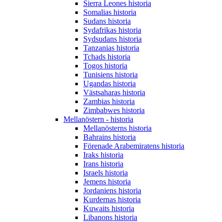
Sierra Leones historia
Somalias historia
Sudans historia
Sydafrikas historia
Sydsudans historia
Tanzanias historia
Tchads historia
Togos historia
Tunisiens historia
Ugandas historia
Västsaharas historia
Zambias historia
Zimbabwes historia
Mellanöstern - historia
Mellanösterns historia
Bahrains historia
Förenade Arabemiratens historia
Iraks historia
Irans historia
Israels historia
Jemens historia
Jordaniens historia
Kurdernas historia
Kuwaits historia
Libanons historia