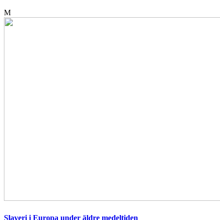
M
Slaveri i Europa under äldre medeltiden