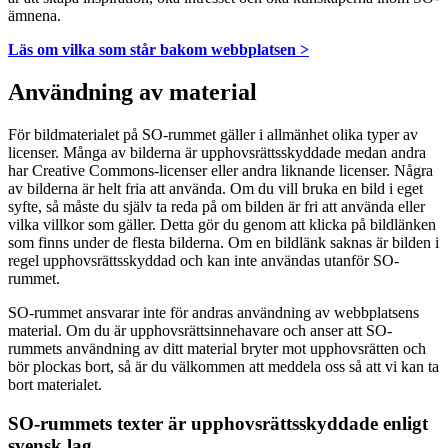
ämnena.
Läs om vilka som står bakom webbplatsen >
Användning av material
För bildmaterialet på SO-rummet gäller i allmänhet olika typer av
licenser. Många av bilderna är upphovsrättsskyddade medan andra
har Creative Commons-licenser eller andra liknande licenser. Några
av bilderna är helt fria att använda. Om du vill bruka en bild i eget
syfte, så måste du själv ta reda på om bilden är fri att använda eller
vilka villkor som gäller. Detta gör du genom att klicka på bildlänken
som finns under de flesta bilderna. Om en bildlänk saknas är bilden i
regel upphovsrättsskyddad och kan inte användas utanför SO-
rummet.
SO-rummet ansvarar inte för andras användning av webbplatsens
material. Om du är upphovsrättsinnehavare och anser att SO-
rummets användning av ditt material bryter mot upphovsrätten och
bör plockas bort, så är du välkommen att meddela oss så att vi kan ta
bort materialet.
SO-rummets texter är upphovsrättsskyddade enligt
svensk lag