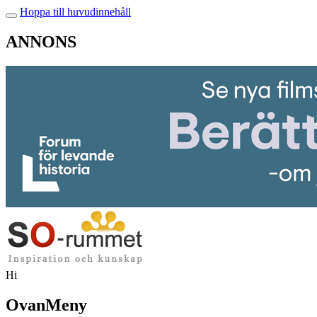
Hoppa till huvudinnehåll
ANNONS
Hi
OvanMeny