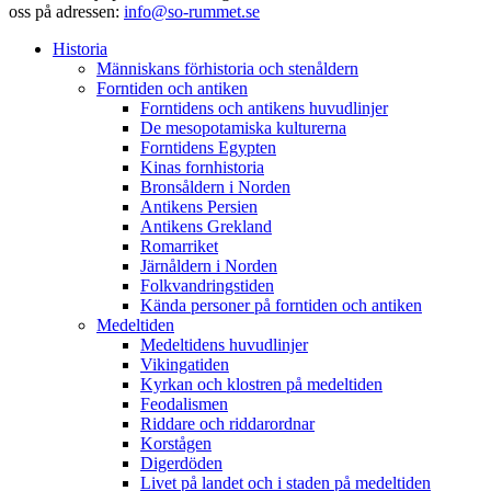
oss på adressen:
info@so-rummet.se
Historia
Människans förhistoria och stenåldern
Forntiden och antiken
Forntidens och antikens huvudlinjer
De mesopotamiska kulturerna
Forntidens Egypten
Kinas fornhistoria
Bronsåldern i Norden
Antikens Persien
Antikens Grekland
Romarriket
Järnåldern i Norden
Folkvandringstiden
Kända personer på forntiden och antiken
Medeltiden
Medeltidens huvudlinjer
Vikingatiden
Kyrkan och klostren på medeltiden
Feodalismen
Riddare och riddarordnar
Korstågen
Digerdöden
Livet på landet och i staden på medeltiden