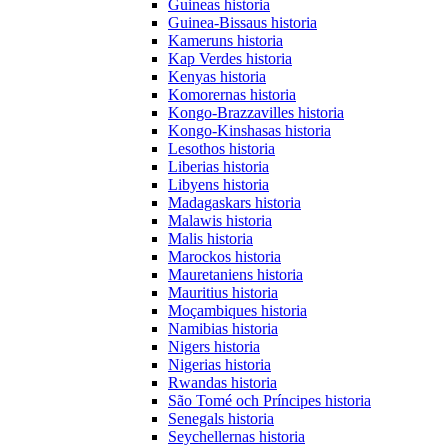
Guineas historia
Guinea-Bissaus historia
Kameruns historia
Kap Verdes historia
Kenyas historia
Komorernas historia
Kongo-Brazzavilles historia
Kongo-Kinshasas historia
Lesothos historia
Liberias historia
Libyens historia
Madagaskars historia
Malawis historia
Malis historia
Marockos historia
Mauretaniens historia
Mauritius historia
Moçambiques historia
Namibias historia
Nigers historia
Nigerias historia
Rwandas historia
São Tomé och Príncipes historia
Senegals historia
Seychellernas historia