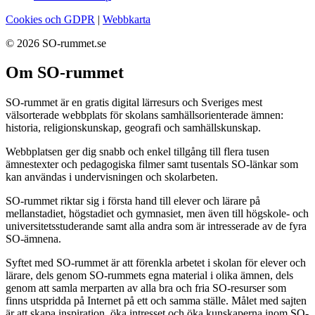
Cookies och GDPR
|
Webbkarta
© 2026 SO-rummet.se
Om SO-rummet
SO-rummet är en gratis digital lärresurs och Sveriges mest
välsorterade webbplats för skolans samhällsorienterade ämnen:
historia, religionskunskap, geografi och samhällskunskap.
Webbplatsen ger dig snabb och enkel tillgång till flera tusen
ämnestexter och pedagogiska filmer samt tusentals SO-länkar som
kan användas i undervisningen och skolarbeten.
SO-rummet riktar sig i första hand till elever och lärare på
mellanstadiet, högstadiet och gymnasiet, men även till högskole- och
universitetsstuderande samt alla andra som är intresserade av de fyra
SO-ämnena.
Syftet med SO-rummet är att förenkla arbetet i skolan för elever och
lärare, dels genom SO-rummets egna material i olika ämnen, dels
genom att samla merparten av alla bra och fria SO-resurser som
finns utspridda på Internet på ett och samma ställe. Målet med sajten
är att skapa inspiration, öka intresset och öka kunskaperna inom SO-