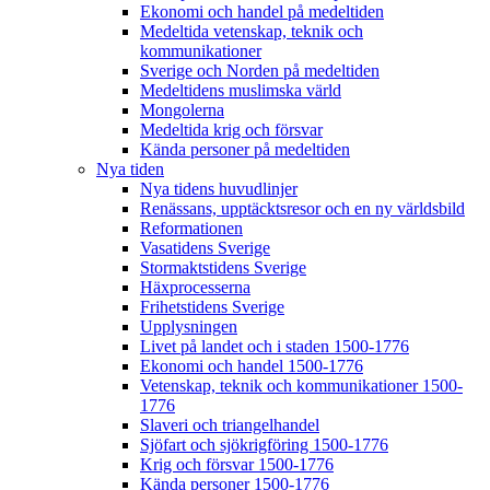
Ekonomi och handel på medeltiden
Medeltida vetenskap, teknik och
kommunikationer
Sverige och Norden på medeltiden
Medeltidens muslimska värld
Mongolerna
Medeltida krig och försvar
Kända personer på medeltiden
Nya tiden
Nya tidens huvudlinjer
Renässans, upptäcktsresor och en ny världsbild
Reformationen
Vasatidens Sverige
Stormaktstidens Sverige
Häxprocesserna
Frihetstidens Sverige
Upplysningen
Livet på landet och i staden 1500-1776
Ekonomi och handel 1500-1776
Vetenskap, teknik och kommunikationer 1500-
1776
Slaveri och triangelhandel
Sjöfart och sjökrigföring 1500-1776
Krig och försvar 1500-1776
Kända personer 1500-1776