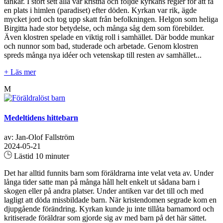
tankar. I stort sett alla var kristna och följde kyrkans regler för att få
en plats i himlen (paradiset) efter döden. Kyrkan var rik, ägde
mycket jord och tog upp skatt från befolkningen. Helgon som heliga
Birgitta hade stor betydelse, och många såg dem som förebilder.
Även klostren spelade en viktig roll i samhället. Där bodde munkar
och nunnor som bad, studerade och arbetade. Genom klostren
spreds många nya idéer och vetenskap till resten av samhället...
+ Läs mer
M
Medeltidens hittebarn
av: Jan-Olof Fallström
2024-05-21
Lästid 10 minuter
Det har alltid funnits barn som föräldrarna inte velat veta av. Under
långa tider satte man på många håll helt enkelt ut sådana barn i
skogen eller på andra platser. Under antiken var det till och med
lagligt att döda missbildade barn. När kristendomen segrade kom en
djupgående förändring. Kyrkan kunde ju inte tillåta barnamord och
kritiserade föräldrar som gjorde sig av med barn på det här sättet.