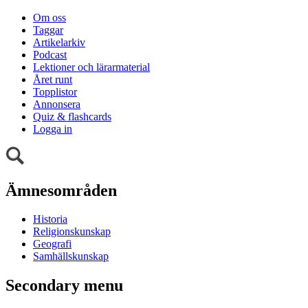
Om oss
Taggar
Artikelarkiv
Podcast
Lektioner och lärarmaterial
Året runt
Topplistor
Annonsera
Quiz & flashcards
Logga in
Ämnesområden
Historia
Religionskunskap
Geografi
Samhällskunskap
Secondary menu