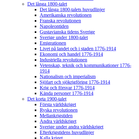
Det långa 1800-talet
Det långa 1800-talets huvudlinjer
Amerikanska revolutionen
Franska revolutionen
Napoleontiden
Gustavianska tidens Sverige
Sverige under 1800-talet
Emigrationen
Livet på landet och i staden 1776-1914
Ekonomi och handel 1776-1914
Industriella revolutionen
Vetenskap, teknik och kommunikationer 1776-
1914
Nationalism och imperialism
Sjöfart och sjökrigföring 1776-1914
Krig och försvar 1776-1914
Kända personer 1776-1914
Det korta 1900-talet
Första världskriget
Ryska revolutionen
Mellankrigstiden
Andra världskriget
Sverige under andra världskriget
Efterkrigstidens huvudlinjer
Kalla kriget