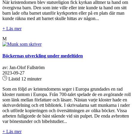
När kristendomen blev statsreligion fick kyrkan alltmer ta hand om
övergivna barn. Den som inte ville eller inte kunde ta hand om sitt
barn lade ofta barnet utanför kyrkporten eller på en plats där man
kunde räkna med att barnet skulle hittas av någon...
+ Läs mer
M
Böckernas utveckling under medeltiden
av: Jan-Olof Fallström
2023-09-27
Lästid 12 minuter
Som en följd av kristendomens seger i Europa grundades en rad
kloster runtom i Europa. Från 700-talet spelade de en avgörande roll
som länk mellan författare och läsare. Nästan varje kloster hade en
skrivavdelning och ett bibliotek. I skrivsalarna satt munkarna i rader
och utförde kopieringen och översättningen av olika böcker. Vissa
arbeten fullgjorde de bäst stående vid sin pulpet. De enda avbrotten
var bönestunder och bibelstudier...
+ Läs mer