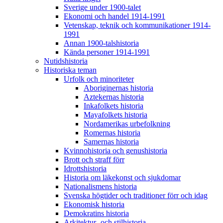
Sverige under 1900-talet
Ekonomi och handel 1914-1991
Vetenskap, teknik och kommunikationer 1914-
1991
Annan 1900-talshistoria
Kända personer 1914-1991
Nutidshistoria
Historiska teman
Urfolk och minoriteter
Aboriginernas historia
Aztekernas historia
Inkafolkets historia
Mayafolkets historia
Nordamerikas urbefolkning
Romernas historia
Samernas historia
Kvinnohistoria och genushistoria
Brott och straff förr
Idrottshistoria
Historia om läkekonst och sjukdomar
Nationalismens historia
Svenska högtider och traditioner förr och idag
Ekonomisk historia
Demokratins historia
Arkitektur- och stilhistoria