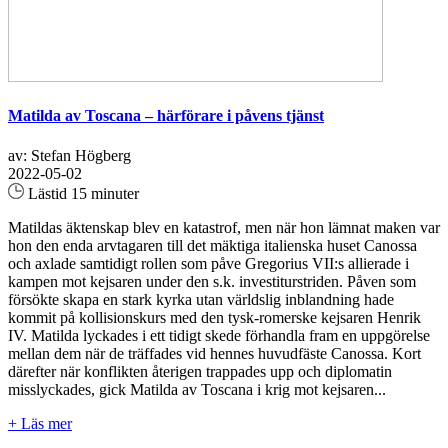
Matilda av Toscana – härförare i påvens tjänst
av: Stefan Högberg
2022-05-02
Lästid 15 minuter
Matildas äktenskap blev en katastrof, men när hon lämnat maken var
hon den enda arvtagaren till det mäktiga italienska huset Canossa
och axlade samtidigt rollen som påve Gregorius VII:s allierade i
kampen mot kejsaren under den s.k. investiturstriden. Påven som
försökte skapa en stark kyrka utan världslig inblandning hade
kommit på kollisionskurs med den tysk-romerske kejsaren Henrik
IV. Matilda lyckades i ett tidigt skede förhandla fram en uppgörelse
mellan dem när de träffades vid hennes huvudfäste Canossa. Kort
därefter när konflikten återigen trappades upp och diplomatin
misslyckades, gick Matilda av Toscana i krig mot kejsaren...
+ Läs mer