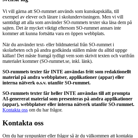
Vi vill gärna att SO-rummet används som kunskapskälla, till
exempel av elever och lärare i skolundervisningen. Men vi vill
samtidigt att alla som använder SO-rummets texter ska läsa dem på
sajten. Det är mycket viktigt eftersom SO-rummet annars inte
kommer att kunna fortsätta vara en öppen webbplats.
När du använder text- eller bildmaterial från SO-rummet i
skolarbeten och på andra godkända ställen måste du alltid uppge
källan! Det måste framgå tydligt vem som skrivit texten och varifrån
materialet kommer (SO-rummet.se, inkl. länk).
SO-rummets texter får INTE användas fritt som redaktionellt
material på andra webbplatser, applikationer (appar) eller
interna nätverk o.s.v. utanför SO-rummet.
SO-rummets texter får heller INTE användas till att prompta
AI-genererat material som presenteras på andra applikationer
(appar), webbplatser eller interna nätverk utanför SO-rummet.
Kontakta oss
om du har frågor.
Kontakta oss
Om du har synpunkter eller frågor så är du välkommen att kontakta