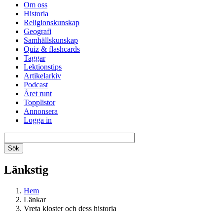
Om oss
Historia
Religionskunskap
Geografi
Samhällskunskap
Quiz & flashcards
Taggar
Lektionstips
Artikelarkiv
Podcast
Året runt
Topplistor
Annonsera
Logga in
Länkstig
Hem
Länkar
Vreta kloster och dess historia