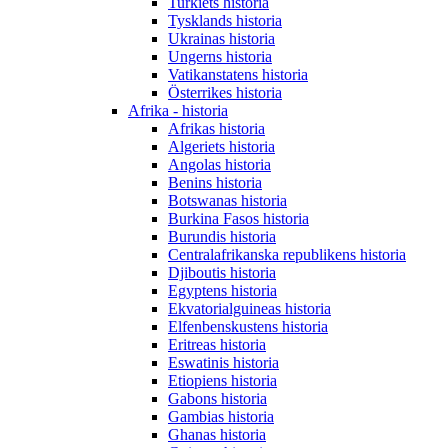
Turkiets historia
Tysklands historia
Ukrainas historia
Ungerns historia
Vatikanstatens historia
Österrikes historia
Afrika - historia
Afrikas historia
Algeriets historia
Angolas historia
Benins historia
Botswanas historia
Burkina Fasos historia
Burundis historia
Centralafrikanska republikens historia
Djiboutis historia
Egyptens historia
Ekvatorialguineas historia
Elfenbenskustens historia
Eritreas historia
Eswatinis historia
Etiopiens historia
Gabons historia
Gambias historia
Ghanas historia