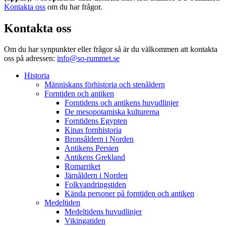
Kontakta oss
om du har frågor.
Kontakta oss
Om du har synpunkter eller frågor så är du välkommen att kontakta
oss på adressen:
info@so-rummet.se
Historia
Människans förhistoria och stenåldern
Forntiden och antiken
Forntidens och antikens huvudlinjer
De mesopotamiska kulturerna
Forntidens Egypten
Kinas fornhistoria
Bronsåldern i Norden
Antikens Persien
Antikens Grekland
Romarriket
Järnåldern i Norden
Folkvandringstiden
Kända personer på forntiden och antiken
Medeltiden
Medeltidens huvudlinjer
Vikingatiden