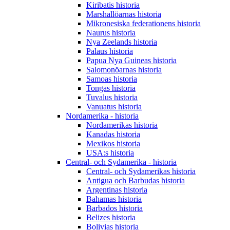
Kiribatis historia
Marshallöarnas historia
Mikronesiska federationens historia
Naurus historia
Nya Zeelands historia
Palaus historia
Papua Nya Guineas historia
Salomonöarnas historia
Samoas historia
Tongas historia
Tuvalus historia
Vanuatus historia
Nordamerika - historia
Nordamerikas historia
Kanadas historia
Mexikos historia
USA:s historia
Central- och Sydamerika - historia
Central- och Sydamerikas historia
Antigua och Barbudas historia
Argentinas historia
Bahamas historia
Barbados historia
Belizes historia
Bolivias historia