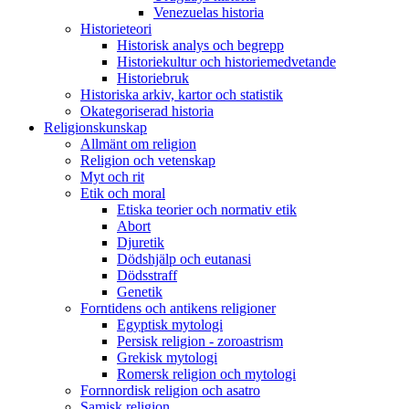
Venezuelas historia
Historieteori
Historisk analys och begrepp
Historiekultur och historiemedvetande
Historiebruk
Historiska arkiv, kartor och statistik
Okategoriserad historia
Religionskunskap
Allmänt om religion
Religion och vetenskap
Myt och rit
Etik och moral
Etiska teorier och normativ etik
Abort
Djuretik
Dödshjälp och eutanasi
Dödsstraff
Genetik
Forntidens och antikens religioner
Egyptisk mytologi
Persisk religion - zoroastrism
Grekisk mytologi
Romersk religion och mytologi
Fornnordisk religion och asatro
Samisk religion