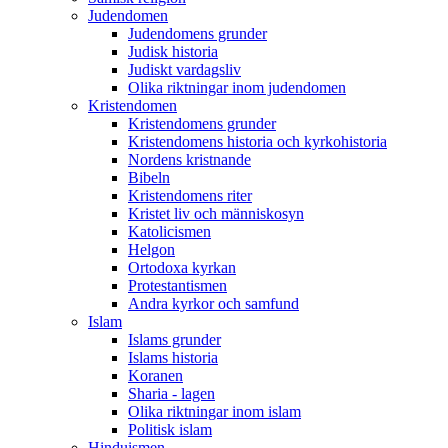
Judendomen
Judendomens grunder
Judisk historia
Judiskt vardagsliv
Olika riktningar inom judendomen
Kristendomen
Kristendomens grunder
Kristendomens historia och kyrkohistoria
Nordens kristnande
Bibeln
Kristendomens riter
Kristet liv och människosyn
Katolicismen
Helgon
Ortodoxa kyrkan
Protestantismen
Andra kyrkor och samfund
Islam
Islams grunder
Islams historia
Koranen
Sharia - lagen
Olika riktningar inom islam
Politisk islam
Hinduismen