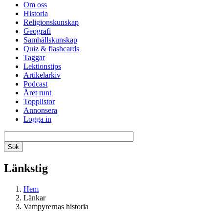
Om oss
Historia
Religionskunskap
Geografi
Samhällskunskap
Quiz & flashcards
Taggar
Lektionstips
Artikelarkiv
Podcast
Året runt
Topplistor
Annonsera
Logga in
Länkstig
Hem
Länkar
Vampyrernas historia