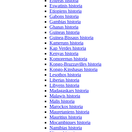
Eritreas historia
Eswatinis historia
Etiopiens historia
Gabons historia
Gambias historia
Ghanas historia
Guineas historia
Guinea-Bissaus historia
Kameruns historia
Kap Verdes historia
Kenyas historia
Komorernas historia
Kongo-Brazzavilles historia
Kongo-Kinshasas historia
Lesothos historia
Liberias historia
Libyens historia
Madagaskars historia
Malawis historia
Malis historia
Marockos historia
Mauretaniens historia
Mauritius historia
Moçambiques historia
Namibias historia