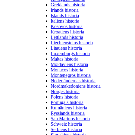
Greklands historia
Irlands historia
Islands historia
Italiens historia
Kosovos historia
Kroatiens historia
Lettlands historia
Liechtensteins historia
Litauens historia
Luxemburgs historia
Maltas historia
Moldaviens historia
Monacos historia
Montenegros historia
Nederländernas historia
Nordmakedoniens historia
Norges historia
Polens historia
Portugals historia
Rumäniens historia
Rysslands historia
San Marinos historia
Schweiz historia
Serbiens historia
Slovakiens historia