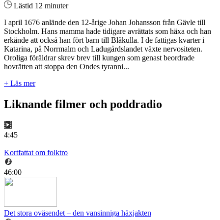
Lästid 12 minuter
I april 1676 anlände den 12-årige Johan Johansson från Gävle till
Stockholm. Hans mamma hade tidigare avrättats som häxa och han
erkände att också han fört barn till Blåkulla. I de fattigas kvarter i
Katarina, på Norrmalm och Ladugårdslandet växte nervositeten.
Oroliga föräldrar skrev brev till kungen som genast beordrade
hovrätten att stoppa den Ondes tyranni...
+ Läs mer
Liknande filmer och poddradio
4:45
Kortfattat om folktro
46:00
Det stora oväsendet – den vansinniga häxjakten