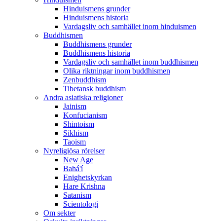
Hinduismens grunder
Hinduismens historia
Vardagsliv och samhället inom hinduismen
Buddhismen
Buddhismens grunder
Buddhismens historia
Vardagsliv och samhället inom buddhismen
Olika riktningar inom buddhismen
Zenbuddhism
Tibetansk buddhism
Andra asiatiska religioner
Jainism
Konfucianism
Shintoism
Sikhism
Taoism
Nyreligiösa rörelser
New Age
Bahá'í
Enighetskyrkan
Hare Krishna
Satanism
Scientologi
Om sekter