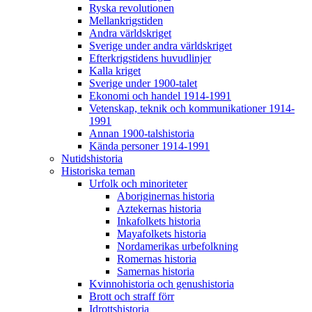
Ryska revolutionen
Mellankrigstiden
Andra världskriget
Sverige under andra världskriget
Efterkrigstidens huvudlinjer
Kalla kriget
Sverige under 1900-talet
Ekonomi och handel 1914-1991
Vetenskap, teknik och kommunikationer 1914-
1991
Annan 1900-talshistoria
Kända personer 1914-1991
Nutidshistoria
Historiska teman
Urfolk och minoriteter
Aboriginernas historia
Aztekernas historia
Inkafolkets historia
Mayafolkets historia
Nordamerikas urbefolkning
Romernas historia
Samernas historia
Kvinnohistoria och genushistoria
Brott och straff förr
Idrottshistoria