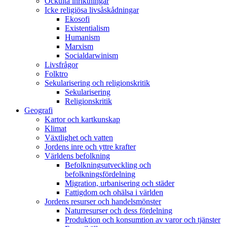
Ockulta inriktningar
Icke religiösa livsåskådningar
Ekosofi
Existentialism
Humanism
Marxism
Socialdarwinism
Livsfrågor
Folktro
Sekularisering och religionskritik
Sekularisering
Religionskritik
Geografi
Kartor och kartkunskap
Klimat
Växtlighet och vatten
Jordens inre och yttre krafter
Världens befolkning
Befolkningsutveckling och
befolkningsfördelning
Migration, urbanisering och städer
Fattigdom och ohälsa i världen
Jordens resurser och handelsmönster
Naturresurser och dess fördelning
Produktion och konsumtion av varor och tjänster