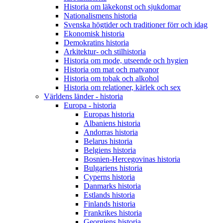
Historia om läkekonst och sjukdomar
Nationalismens historia
Svenska högtider och traditioner förr och idag
Ekonomisk historia
Demokratins historia
Arkitektur- och stilhistoria
Historia om mode, utseende och hygien
Historia om mat och matvanor
Historia om tobak och alkohol
Historia om relationer, kärlek och sex
Världens länder - historia
Europa - historia
Europas historia
Albaniens historia
Andorras historia
Belarus historia
Belgiens historia
Bosnien-Hercegovinas historia
Bulgariens historia
Cyperns historia
Danmarks historia
Estlands historia
Finlands historia
Frankrikes historia
Georgiens historia