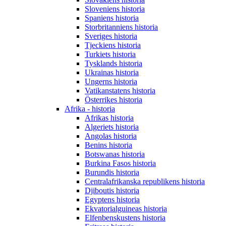
Sloveniens historia
Spaniens historia
Storbritanniens historia
Sveriges historia
Tjeckiens historia
Turkiets historia
Tysklands historia
Ukrainas historia
Ungerns historia
Vatikanstatens historia
Österrikes historia
Afrika - historia
Afrikas historia
Algeriets historia
Angolas historia
Benins historia
Botswanas historia
Burkina Fasos historia
Burundis historia
Centralafrikanska republikens historia
Djiboutis historia
Egyptens historia
Ekvatorialguineas historia
Elfenbenskustens historia