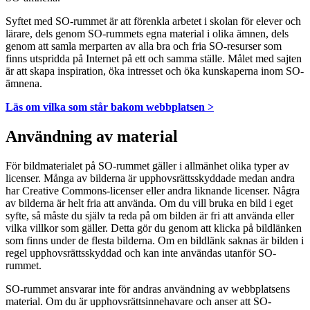
Syftet med SO-rummet är att förenkla arbetet i skolan för elever och
lärare, dels genom SO-rummets egna material i olika ämnen, dels
genom att samla merparten av alla bra och fria SO-resurser som
finns utspridda på Internet på ett och samma ställe. Målet med sajten
är att skapa inspiration, öka intresset och öka kunskaperna inom SO-
ämnena.
Läs om vilka som står bakom webbplatsen >
Användning av material
För bildmaterialet på SO-rummet gäller i allmänhet olika typer av
licenser. Många av bilderna är upphovsrättsskyddade medan andra
har Creative Commons-licenser eller andra liknande licenser. Några
av bilderna är helt fria att använda. Om du vill bruka en bild i eget
syfte, så måste du själv ta reda på om bilden är fri att använda eller
vilka villkor som gäller. Detta gör du genom att klicka på bildlänken
som finns under de flesta bilderna. Om en bildlänk saknas är bilden i
regel upphovsrättsskyddad och kan inte användas utanför SO-
rummet.
SO-rummet ansvarar inte för andras användning av webbplatsens
material. Om du är upphovsrättsinnehavare och anser att SO-