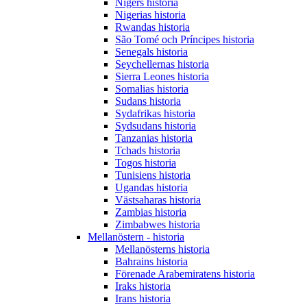
Nigers historia
Nigerias historia
Rwandas historia
São Tomé och Príncipes historia
Senegals historia
Seychellernas historia
Sierra Leones historia
Somalias historia
Sudans historia
Sydafrikas historia
Sydsudans historia
Tanzanias historia
Tchads historia
Togos historia
Tunisiens historia
Ugandas historia
Västsaharas historia
Zambias historia
Zimbabwes historia
Mellanöstern - historia
Mellanösterns historia
Bahrains historia
Förenade Arabemiratens historia
Iraks historia
Irans historia