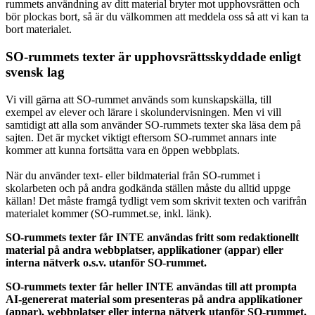
rummets användning av ditt material bryter mot upphovsrätten och
bör plockas bort, så är du välkommen att meddela oss så att vi kan ta
bort materialet.
SO-rummets texter är upphovsrättsskyddade enligt
svensk lag
Vi vill gärna att SO-rummet används som kunskapskälla, till
exempel av elever och lärare i skolundervisningen. Men vi vill
samtidigt att alla som använder SO-rummets texter ska läsa dem på
sajten. Det är mycket viktigt eftersom SO-rummet annars inte
kommer att kunna fortsätta vara en öppen webbplats.
När du använder text- eller bildmaterial från SO-rummet i
skolarbeten och på andra godkända ställen måste du alltid uppge
källan! Det måste framgå tydligt vem som skrivit texten och varifrån
materialet kommer (SO-rummet.se, inkl. länk).
SO-rummets texter får INTE användas fritt som redaktionellt
material på andra webbplatser, applikationer (appar) eller
interna nätverk o.s.v. utanför SO-rummet.
SO-rummets texter får heller INTE användas till att prompta
AI-genererat material som presenteras på andra applikationer
(appar), webbplatser eller interna nätverk utanför SO-rummet.