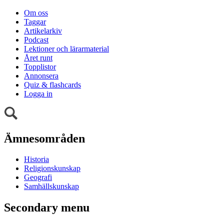
Om oss
Taggar
Artikelarkiv
Podcast
Lektioner och lärarmaterial
Året runt
Topplistor
Annonsera
Quiz & flashcards
Logga in
Ämnesområden
Historia
Religionskunskap
Geografi
Samhällskunskap
Secondary menu