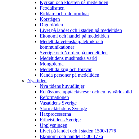
Kyrkan och klostren på medeltiden
Feodalismen
Riddare och riddarordnar
Korstågen
Digerdöden
Livet på landet och i staden på medeltiden
Ekonomi och handel på medeltiden
Medeltida vetenskap, teknik och
kommunikationer
Sverige och Norden på medeltiden
Medeltidens muslimska värld
Mongolerna
Medeltida krig och försvar
Kända personer på medeltiden
Nya tiden
Nya tidens huvudlinjer
Renässans, upptäcktsresor och en ny världsbild
Reformationen
Vasatidens Sverige
Stormaktstidens Sverige
Häxprocesserna
Frihetstidens Sverige
Upplysningen
Livet på landet och i staden 1500-1776
Ekonomi och handel 1500-1776