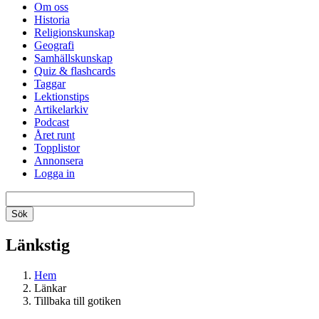
Om oss
Historia
Religionskunskap
Geografi
Samhällskunskap
Quiz & flashcards
Taggar
Lektionstips
Artikelarkiv
Podcast
Året runt
Topplistor
Annonsera
Logga in
Länkstig
Hem
Länkar
Tillbaka till gotiken