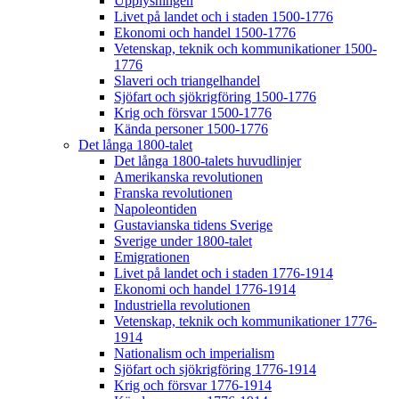
Upplysningen
Livet på landet och i staden 1500-1776
Ekonomi och handel 1500-1776
Vetenskap, teknik och kommunikationer 1500-
1776
Slaveri och triangelhandel
Sjöfart och sjökrigföring 1500-1776
Krig och försvar 1500-1776
Kända personer 1500-1776
Det långa 1800-talet
Det långa 1800-talets huvudlinjer
Amerikanska revolutionen
Franska revolutionen
Napoleontiden
Gustavianska tidens Sverige
Sverige under 1800-talet
Emigrationen
Livet på landet och i staden 1776-1914
Ekonomi och handel 1776-1914
Industriella revolutionen
Vetenskap, teknik och kommunikationer 1776-
1914
Nationalism och imperialism
Sjöfart och sjökrigföring 1776-1914
Krig och försvar 1776-1914