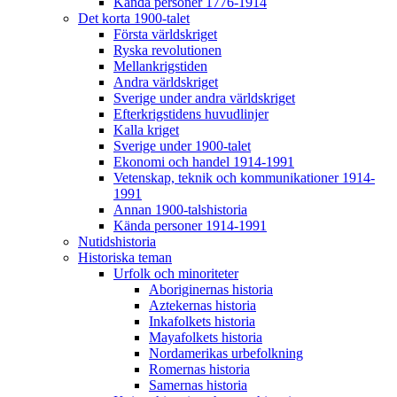
Kända personer 1776-1914
Det korta 1900-talet
Första världskriget
Ryska revolutionen
Mellankrigstiden
Andra världskriget
Sverige under andra världskriget
Efterkrigstidens huvudlinjer
Kalla kriget
Sverige under 1900-talet
Ekonomi och handel 1914-1991
Vetenskap, teknik och kommunikationer 1914-
1991
Annan 1900-talshistoria
Kända personer 1914-1991
Nutidshistoria
Historiska teman
Urfolk och minoriteter
Aboriginernas historia
Aztekernas historia
Inkafolkets historia
Mayafolkets historia
Nordamerikas urbefolkning
Romernas historia
Samernas historia