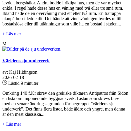
levde i bergshålor. Andra bodde i riktiga hus, men de var mycket
enkla. I regel hade dessa hus en våning med två eller tre små rum.
Ibland hade de en övervåning med ett eller två rum. En trätrappa
utanpå huset ledde dit. Det hände att vindsvåningen hyrdes ut till
bostadslösa eller till utlänningar som ville ha en bostad i staden...
+ Läs mer
M
Världens sju underverk
av: Kaj Hildingson
2026-02-18
Lästid 9 minuter
Omkring 140 f.Kr skrev den grekiske diktaren Antipatros från Sidon
en lista om imponerande byggnadsverk. Listan som skrevs blev –
med en senare ändring – grunden för begreppet ”världens sju
underverk”. Det finns flera listor, både äldre och yngre, men denna
är den mest klassiska...
+ Läs mer