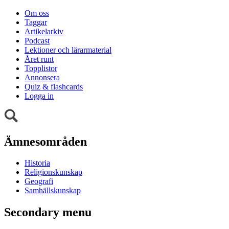
Om oss
Taggar
Artikelarkiv
Podcast
Lektioner och lärarmaterial
Året runt
Topplistor
Annonsera
Quiz & flashcards
Logga in
Ämnesområden
Historia
Religionskunskap
Geografi
Samhällskunskap
Secondary menu