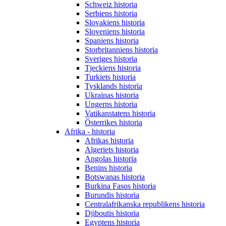
Schweiz historia
Serbiens historia
Slovakiens historia
Sloveniens historia
Spaniens historia
Storbritanniens historia
Sveriges historia
Tjeckiens historia
Turkiets historia
Tysklands historia
Ukrainas historia
Ungerns historia
Vatikanstatens historia
Österrikes historia
Afrika - historia
Afrikas historia
Algeriets historia
Angolas historia
Benins historia
Botswanas historia
Burkina Fasos historia
Burundis historia
Centralafrikanska republikens historia
Djiboutis historia
Egyptens historia