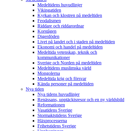
Medeltidens huvudlinjer
Vikingatiden
Kyrkan och klostren på medeltiden
Feodalismen
Riddare och riddarordnar
Korstågen
Digerdöden
Livet på landet och i staden på medeltiden
Ekonomi och handel på medeltiden
Medeltida vetenskap, teknik och
kommunikationer
Sverige och Norden på medeltiden
Medeltidens muslimska värld
Mongolerna
Medeltida krig och försvar
Kända personer på medeltiden
Nya tiden
Nya tidens huvudlinjer
Renässans, upptäcktsresor och en ny världsbild
Reformationen
Vasatidens Sverige
Stormaktstidens Sverige
Häxprocesserna
Frihetstidens Sverige