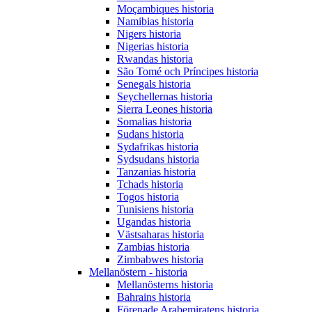
Moçambiques historia
Namibias historia
Nigers historia
Nigerias historia
Rwandas historia
São Tomé och Príncipes historia
Senegals historia
Seychellernas historia
Sierra Leones historia
Somalias historia
Sudans historia
Sydafrikas historia
Sydsudans historia
Tanzanias historia
Tchads historia
Togos historia
Tunisiens historia
Ugandas historia
Västsaharas historia
Zambias historia
Zimbabwes historia
Mellanöstern - historia
Mellanösterns historia
Bahrains historia
Förenade Arabemiratens historia