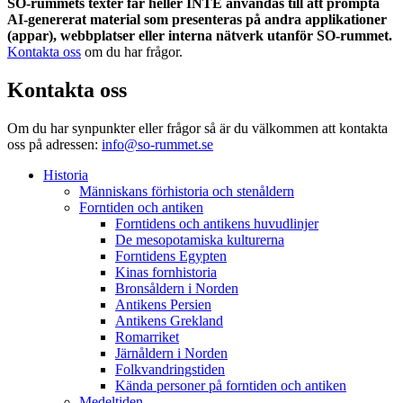
SO-rummets texter får heller INTE användas till att prompta
AI-genererat material som presenteras på andra applikationer
(appar), webbplatser eller interna nätverk utanför SO-rummet.
Kontakta oss
om du har frågor.
Kontakta oss
Om du har synpunkter eller frågor så är du välkommen att kontakta
oss på adressen:
info@so-rummet.se
Historia
Människans förhistoria och stenåldern
Forntiden och antiken
Forntidens och antikens huvudlinjer
De mesopotamiska kulturerna
Forntidens Egypten
Kinas fornhistoria
Bronsåldern i Norden
Antikens Persien
Antikens Grekland
Romarriket
Järnåldern i Norden
Folkvandringstiden
Kända personer på forntiden och antiken
Medeltiden