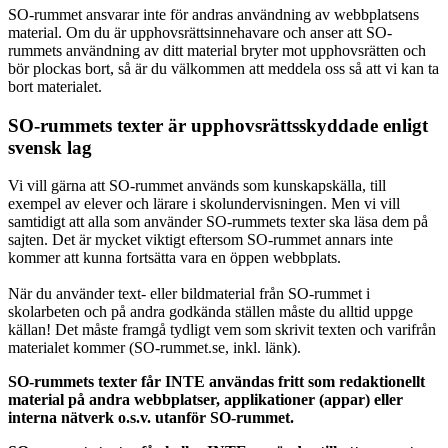
SO-rummet ansvarar inte för andras användning av webbplatsens
material. Om du är upphovsrättsinnehavare och anser att SO-
rummets användning av ditt material bryter mot upphovsrätten och
bör plockas bort, så är du välkommen att meddela oss så att vi kan ta
bort materialet.
SO-rummets texter är upphovsrättsskyddade enligt
svensk lag
Vi vill gärna att SO-rummet används som kunskapskälla, till
exempel av elever och lärare i skolundervisningen. Men vi vill
samtidigt att alla som använder SO-rummets texter ska läsa dem på
sajten. Det är mycket viktigt eftersom SO-rummet annars inte
kommer att kunna fortsätta vara en öppen webbplats.
När du använder text- eller bildmaterial från SO-rummet i
skolarbeten och på andra godkända ställen måste du alltid uppge
källan! Det måste framgå tydligt vem som skrivit texten och varifrån
materialet kommer (SO-rummet.se, inkl. länk).
SO-rummets texter får INTE användas fritt som redaktionellt
material på andra webbplatser, applikationer (appar) eller
interna nätverk o.s.v. utanför SO-rummet.