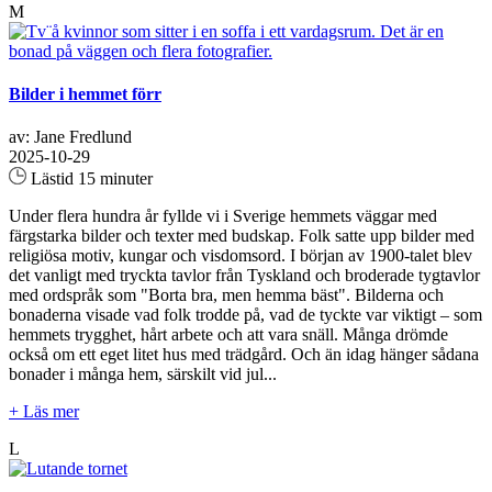
M
Bilder i hemmet förr
av: Jane Fredlund
2025-10-29
Lästid 15 minuter
Under flera hundra år fyllde vi i Sverige hemmets väggar med
färgstarka bilder och texter med budskap. Folk satte upp bilder med
religiösa motiv, kungar och visdomsord. I början av 1900-talet blev
det vanligt med tryckta tavlor från Tyskland och broderade tygtavlor
med ordspråk som "Borta bra, men hemma bäst". Bilderna och
bonaderna visade vad folk trodde på, vad de tyckte var viktigt – som
hemmets trygghet, hårt arbete och att vara snäll. Många drömde
också om ett eget litet hus med trädgård. Och än idag hänger sådana
bonader i många hem, särskilt vid jul...
+ Läs mer
L