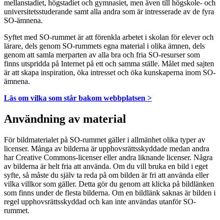
mellanstadiet, högstadiet och gymnasiet, men även till högskole- och
universitetsstuderande samt alla andra som är intresserade av de fyra
SO-ämnena.
Syftet med SO-rummet är att förenkla arbetet i skolan för elever och
lärare, dels genom SO-rummets egna material i olika ämnen, dels
genom att samla merparten av alla bra och fria SO-resurser som
finns utspridda på Internet på ett och samma ställe. Målet med sajten
är att skapa inspiration, öka intresset och öka kunskaperna inom SO-
ämnena.
Läs om vilka som står bakom webbplatsen >
Användning av material
För bildmaterialet på SO-rummet gäller i allmänhet olika typer av
licenser. Många av bilderna är upphovsrättsskyddade medan andra
har Creative Commons-licenser eller andra liknande licenser. Några
av bilderna är helt fria att använda. Om du vill bruka en bild i eget
syfte, så måste du själv ta reda på om bilden är fri att använda eller
vilka villkor som gäller. Detta gör du genom att klicka på bildlänken
som finns under de flesta bilderna. Om en bildlänk saknas är bilden i
regel upphovsrättsskyddad och kan inte användas utanför SO-
rummet.