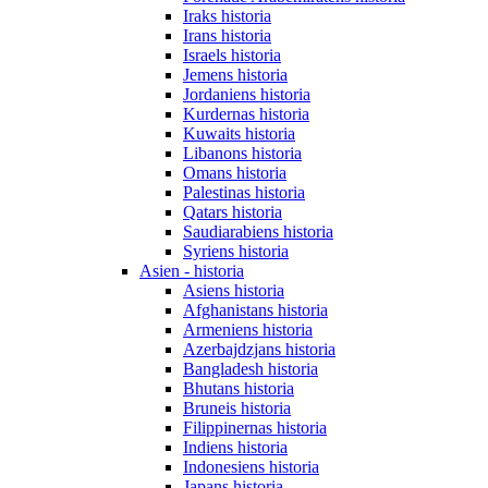
Iraks historia
Irans historia
Israels historia
Jemens historia
Jordaniens historia
Kurdernas historia
Kuwaits historia
Libanons historia
Omans historia
Palestinas historia
Qatars historia
Saudiarabiens historia
Syriens historia
Asien - historia
Asiens historia
Afghanistans historia
Armeniens historia
Azerbajdzjans historia
Bangladesh historia
Bhutans historia
Bruneis historia
Filippinernas historia
Indiens historia
Indonesiens historia
Japans historia