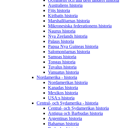
Oceaniens och alla dess länders historia
Australiens historia
Fijis historia
Kiribatis historia
Marshallöarnas historia
Mikronesiska federationens historia
Naurus historia
Nya Zeelands historia
Palaus historia
Papua Nya Guineas historia
Salomonöarnas historia
Samoas historia
Tongas historia
Tuvalus historia
Vanuatus historia
Nordamerika - historia
Nordamerikas historia
Kanadas historia
Mexikos historia
USA:s historia
Central- och Sydamerika - historia
Central- och Sydamerikas historia
Antigua och Barbudas historia
Argentinas historia
Bahamas historia