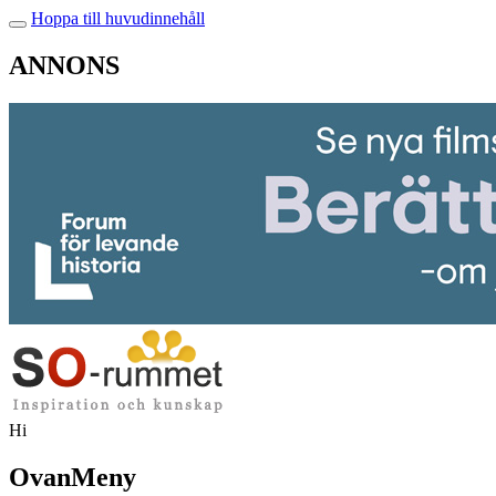
Hoppa till huvudinnehåll
ANNONS
Hi
OvanMeny