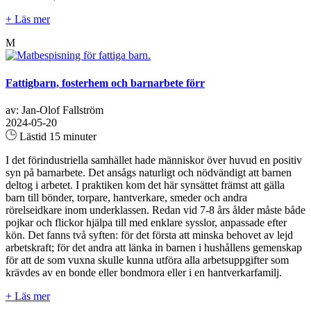
+ Läs mer
M
Fattigbarn, fosterhem och barnarbete förr
av: Jan-Olof Fallström
2024-05-20
Lästid 15 minuter
I det förindustriella samhället hade människor över huvud en positiv
syn på barnarbete. Det ansågs naturligt och nödvändigt att barnen
deltog i arbetet. I praktiken kom det här synsättet främst att gälla
barn till bönder, torpare, hantverkare, smeder och andra
rörelseidkare inom underklassen. Redan vid 7-8 års ålder måste både
pojkar och flickor hjälpa till med enklare sysslor, anpassade efter
kön. Det fanns två syften: för det första att minska behovet av lejd
arbetskraft; för det andra att länka in barnen i hushållens gemenskap
för att de som vuxna skulle kunna utföra alla arbetsuppgifter som
krävdes av en bonde eller bondmora eller i en hantverkarfamilj.
+ Läs mer