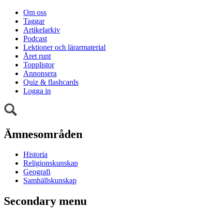
Om oss
Taggar
Artikelarkiv
Podcast
Lektioner och lärarmaterial
Året runt
Topplistor
Annonsera
Quiz & flashcards
Logga in
Ämnesområden
Historia
Religionskunskap
Geografi
Samhällskunskap
Secondary menu