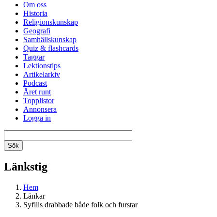
Om oss
Historia
Religionskunskap
Geografi
Samhällskunskap
Quiz & flashcards
Taggar
Lektionstips
Artikelarkiv
Podcast
Året runt
Topplistor
Annonsera
Logga in
Länkstig
Hem
Länkar
Syfilis drabbade både folk och furstar