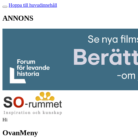
Hoppa till huvudinnehåll
ANNONS
Hi
OvanMeny