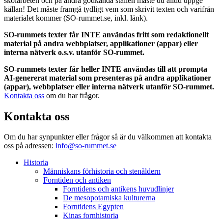
skolarbeten och på andra godkända ställen måste du alltid uppge
källan! Det måste framgå tydligt vem som skrivit texten och varifrån
materialet kommer (SO-rummet.se, inkl. länk).
SO-rummets texter får INTE användas fritt som redaktionellt
material på andra webbplatser, applikationer (appar) eller
interna nätverk o.s.v. utanför SO-rummet.
SO-rummets texter får heller INTE användas till att prompta
AI-genererat material som presenteras på andra applikationer
(appar), webbplatser eller interna nätverk utanför SO-rummet.
Kontakta oss
om du har frågor.
Kontakta oss
Om du har synpunkter eller frågor så är du välkommen att kontakta
oss på adressen:
info@so-rummet.se
Historia
Människans förhistoria och stenåldern
Forntiden och antiken
Forntidens och antikens huvudlinjer
De mesopotamiska kulturerna
Forntidens Egypten
Kinas fornhistoria