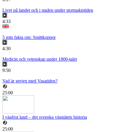
Livet på landet och i staden under stormaktstiden
4:33
5 min fakta om: Smittkoppor
4:30
Medicin och vetenskap under 1800-talet
9:50
Vad är grejen med Vasatiden?
25:00
I väglöst land – det svenska vägnätets historia
25:00