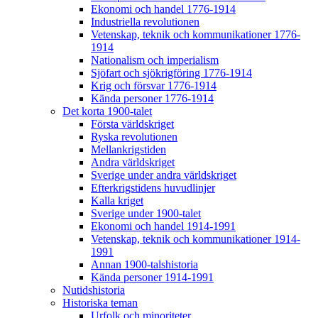
Ekonomi och handel 1776-1914
Industriella revolutionen
Vetenskap, teknik och kommunikationer 1776-
1914
Nationalism och imperialism
Sjöfart och sjökrigföring 1776-1914
Krig och försvar 1776-1914
Kända personer 1776-1914
Det korta 1900-talet
Första världskriget
Ryska revolutionen
Mellankrigstiden
Andra världskriget
Sverige under andra världskriget
Efterkrigstidens huvudlinjer
Kalla kriget
Sverige under 1900-talet
Ekonomi och handel 1914-1991
Vetenskap, teknik och kommunikationer 1914-
1991
Annan 1900-talshistoria
Kända personer 1914-1991
Nutidshistoria
Historiska teman
Urfolk och minoriteter