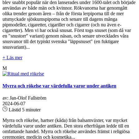
blev snabbt populär när den lanserades under 1600-talet och började
användas av både män och kvinnor. Rökvanorna har genomgått
olika trender genom åren – från de första lerpiporna till de mer
utsmyckade sjöskumspiporna och senare till dagens många
pipmodeller, cigaretter, cigariller och cigarrer (och nu även e-
cigaretter). Men vi har också snusat. Först togs snuset (som då var
en "snustorr" variant) genom näsan, och senare utvecklades våra
snusvanor till det typiskt svenska "läppsnuset" (en fuktigare
snusvariant)...
+ Läs mer
M
Myrra och rökelse var värdefulla varor under antiken
av: Jan-Olof Fallström
2024-06-07
Lästid 5 minuter
Myrra och rökelse, hartser (kåda) från balsamväxter, var mycket
värdefulla varor under antiken. Den stora efterfrågan ledde till en
omfattande handel. Myrra och rökelse användes främst i religiösa
ceremonier, medicin och kosmetika...