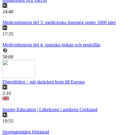
smittkoppor och vaccin
24:48
Medicinhistoria del 3: medicinska framsteg under 1800 talet
17:35
Medicinhistoria del 4: spanska sjukan och penicillin
58:00
Digerdöden – när skräcken kom till Europa
2:10
Inspire Education | Läkekonst i antikens Grekland
19:55
Stormaktstiden förklarad