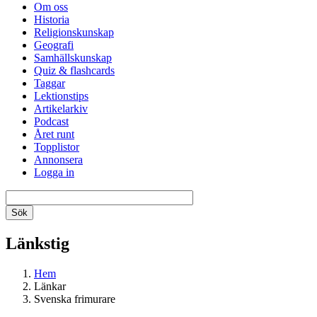
Om oss
Historia
Religionskunskap
Geografi
Samhällskunskap
Quiz & flashcards
Taggar
Lektionstips
Artikelarkiv
Podcast
Året runt
Topplistor
Annonsera
Logga in
Länkstig
Hem
Länkar
Svenska frimurare