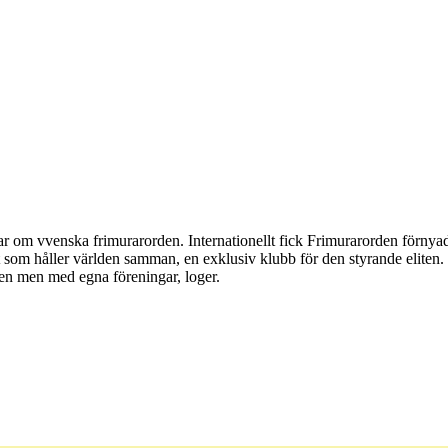
ttar om vvenska frimurarorden. Internationellt fick Frimurarorden för
t som håller världen samman, en exklusiv klubb för den styrande eliten.
len men med egna föreningar, loger.