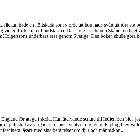
lickan hade en höftskada som gjorde att hon hade svårt att röra sig oc
llning vid en flickskola i Landskrona. Där lärde hon känna Skåne med de
Nils Holgerssons underbara resa genom Sverige. Den boken skulle göra 
ngland för att gå i skola. Han återvände senare till Indien och blev jou
ppfostrat av vargar, och hans äventyr i djungeln. Kipling blev världsk
 att fascinera läsare med sina berättelser om djur och människor...