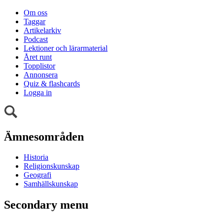
Om oss
Taggar
Artikelarkiv
Podcast
Lektioner och lärarmaterial
Året runt
Topplistor
Annonsera
Quiz & flashcards
Logga in
Ämnesområden
Historia
Religionskunskap
Geografi
Samhällskunskap
Secondary menu