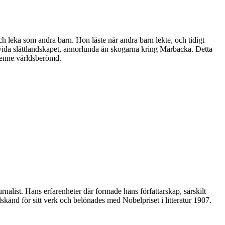
h leka som andra barn. Hon läste när andra barn lekte, och tidigt
t vida slättlandskapet, annorlunda än skogarna kring Mårbacka. Detta
henne världsberömd.
rnalist. Hans erfarenheter där formade hans författarskap, särskilt
änd för sitt verk och belönades med Nobelpriset i litteratur 1907.