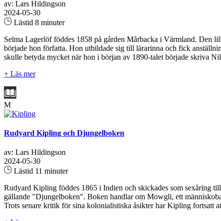
av: Lars Hildingson
2024-05-30
Lästid 8 minuter
Selma Lagerlöf föddes 1858 på gården Mårbacka i Värmland. Den lilla f
började hon författa. Hon utbildade sig till lärarinna och fick anstä
skulle betyda mycket när hon i början av 1890-talet började skriva 
+ Läs mer
M
Rudyard Kipling och Djungelboken
av: Lars Hildingson
2024-05-30
Lästid 11 minuter
Rudyard Kipling föddes 1865 i Indien och skickades som sexåring till E
gällande "Djungelboken". Boken handlar om Mowgli, ett människobarn u
Trots senare kritik för sina kolonialistiska åsikter har Kipling fortsatt