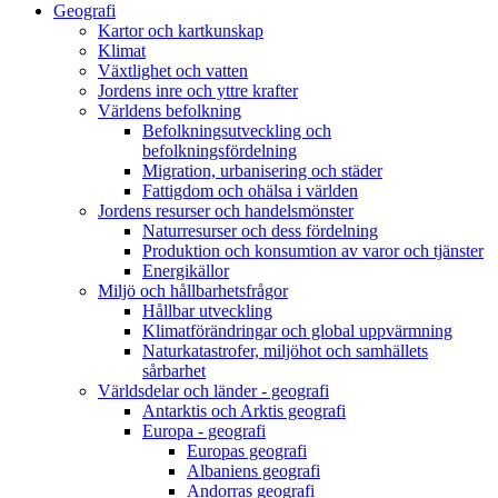
Geografi
Kartor och kartkunskap
Klimat
Växtlighet och vatten
Jordens inre och yttre krafter
Världens befolkning
Befolkningsutveckling och
befolkningsfördelning
Migration, urbanisering och städer
Fattigdom och ohälsa i världen
Jordens resurser och handelsmönster
Naturresurser och dess fördelning
Produktion och konsumtion av varor och tjänster
Energikällor
Miljö och hållbarhetsfrågor
Hållbar utveckling
Klimatförändringar och global uppvärmning
Naturkatastrofer, miljöhot och samhällets
sårbarhet
Världsdelar och länder - geografi
Antarktis och Arktis geografi
Europa - geografi
Europas geografi
Albaniens geografi
Andorras geografi