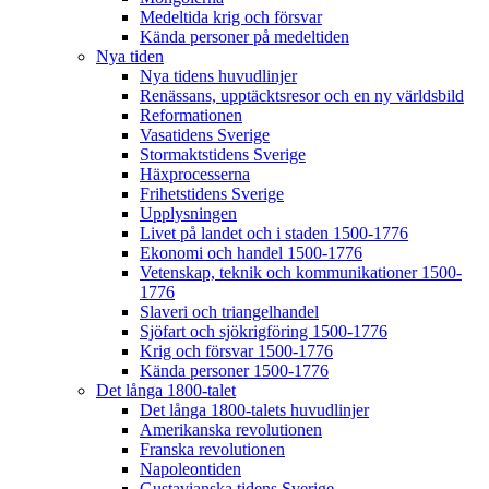
Medeltida krig och försvar
Kända personer på medeltiden
Nya tiden
Nya tidens huvudlinjer
Renässans, upptäcktsresor och en ny världsbild
Reformationen
Vasatidens Sverige
Stormaktstidens Sverige
Häxprocesserna
Frihetstidens Sverige
Upplysningen
Livet på landet och i staden 1500-1776
Ekonomi och handel 1500-1776
Vetenskap, teknik och kommunikationer 1500-
1776
Slaveri och triangelhandel
Sjöfart och sjökrigföring 1500-1776
Krig och försvar 1500-1776
Kända personer 1500-1776
Det långa 1800-talet
Det långa 1800-talets huvudlinjer
Amerikanska revolutionen
Franska revolutionen
Napoleontiden
Gustavianska tidens Sverige