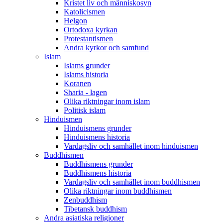
Kristet liv och människosyn
Katolicismen
Helgon
Ortodoxa kyrkan
Protestantismen
Andra kyrkor och samfund
Islam
Islams grunder
Islams historia
Koranen
Sharia - lagen
Olika riktningar inom islam
Politisk islam
Hinduismen
Hinduismens grunder
Hinduismens historia
Vardagsliv och samhället inom hinduismen
Buddhismen
Buddhismens grunder
Buddhismens historia
Vardagsliv och samhället inom buddhismen
Olika riktningar inom buddhismen
Zenbuddhism
Tibetansk buddhism
Andra asiatiska religioner