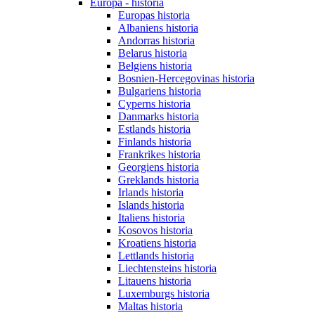
Europa - historia
Europas historia
Albaniens historia
Andorras historia
Belarus historia
Belgiens historia
Bosnien-Hercegovinas historia
Bulgariens historia
Cyperns historia
Danmarks historia
Estlands historia
Finlands historia
Frankrikes historia
Georgiens historia
Greklands historia
Irlands historia
Islands historia
Italiens historia
Kosovos historia
Kroatiens historia
Lettlands historia
Liechtensteins historia
Litauens historia
Luxemburgs historia
Maltas historia