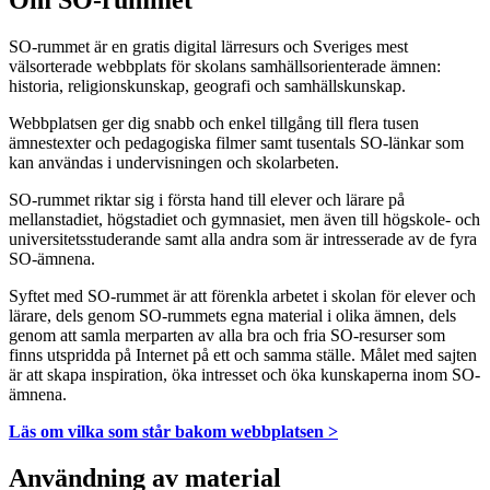
Om SO-rummet
SO-rummet är en gratis digital lärresurs och Sveriges mest
välsorterade webbplats för skolans samhällsorienterade ämnen:
historia, religionskunskap, geografi och samhällskunskap.
Webbplatsen ger dig snabb och enkel tillgång till flera tusen
ämnestexter och pedagogiska filmer samt tusentals SO-länkar som
kan användas i undervisningen och skolarbeten.
SO-rummet riktar sig i första hand till elever och lärare på
mellanstadiet, högstadiet och gymnasiet, men även till högskole- och
universitetsstuderande samt alla andra som är intresserade av de fyra
SO-ämnena.
Syftet med SO-rummet är att förenkla arbetet i skolan för elever och
lärare, dels genom SO-rummets egna material i olika ämnen, dels
genom att samla merparten av alla bra och fria SO-resurser som
finns utspridda på Internet på ett och samma ställe. Målet med sajten
är att skapa inspiration, öka intresset och öka kunskaperna inom SO-
ämnena.
Läs om vilka som står bakom webbplatsen >
Användning av material