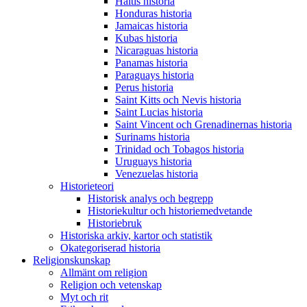
Haitis historia
Honduras historia
Jamaicas historia
Kubas historia
Nicaraguas historia
Panamas historia
Paraguays historia
Perus historia
Saint Kitts och Nevis historia
Saint Lucias historia
Saint Vincent och Grenadinernas historia
Surinams historia
Trinidad och Tobagos historia
Uruguays historia
Venezuelas historia
Historieteori
Historisk analys och begrepp
Historiekultur och historiemedvetande
Historiebruk
Historiska arkiv, kartor och statistik
Okategoriserad historia
Religionskunskap
Allmänt om religion
Religion och vetenskap
Myt och rit