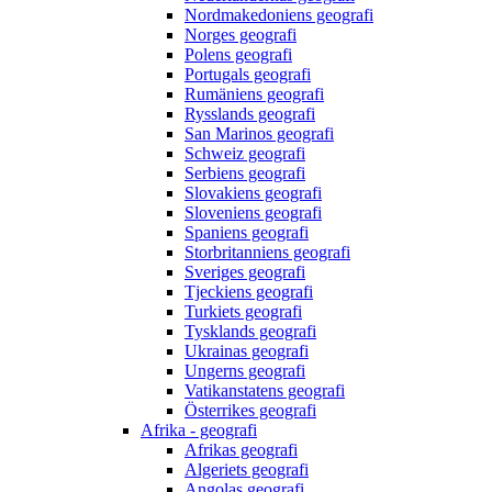
Nordmakedoniens geografi
Norges geografi
Polens geografi
Portugals geografi
Rumäniens geografi
Rysslands geografi
San Marinos geografi
Schweiz geografi
Serbiens geografi
Slovakiens geografi
Sloveniens geografi
Spaniens geografi
Storbritanniens geografi
Sveriges geografi
Tjeckiens geografi
Turkiets geografi
Tysklands geografi
Ukrainas geografi
Ungerns geografi
Vatikanstatens geografi
Österrikes geografi
Afrika - geografi
Afrikas geografi
Algeriets geografi
Angolas geografi