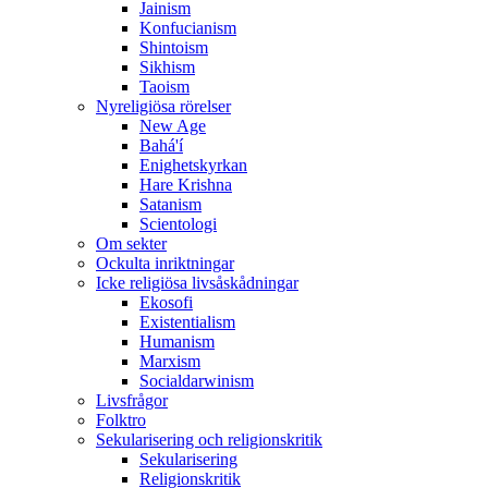
Jainism
Konfucianism
Shintoism
Sikhism
Taoism
Nyreligiösa rörelser
New Age
Bahá'í
Enighetskyrkan
Hare Krishna
Satanism
Scientologi
Om sekter
Ockulta inriktningar
Icke religiösa livsåskådningar
Ekosofi
Existentialism
Humanism
Marxism
Socialdarwinism
Livsfrågor
Folktro
Sekularisering och religionskritik
Sekularisering
Religionskritik