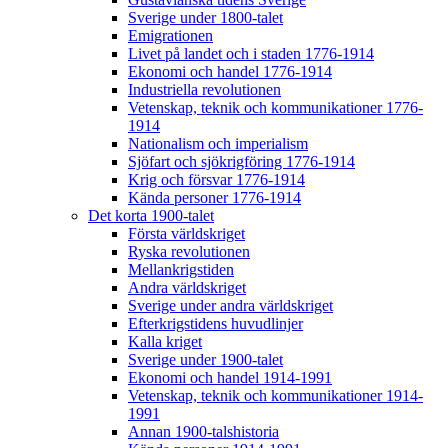
Sverige under 1800-talet
Emigrationen
Livet på landet och i staden 1776-1914
Ekonomi och handel 1776-1914
Industriella revolutionen
Vetenskap, teknik och kommunikationer 1776-
1914
Nationalism och imperialism
Sjöfart och sjökrigföring 1776-1914
Krig och försvar 1776-1914
Kända personer 1776-1914
Det korta 1900-talet
Första världskriget
Ryska revolutionen
Mellankrigstiden
Andra världskriget
Sverige under andra världskriget
Efterkrigstidens huvudlinjer
Kalla kriget
Sverige under 1900-talet
Ekonomi och handel 1914-1991
Vetenskap, teknik och kommunikationer 1914-
1991
Annan 1900-talshistoria