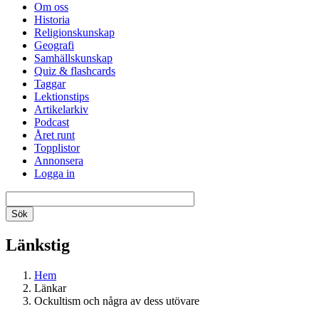
Om oss
Historia
Religionskunskap
Geografi
Samhällskunskap
Quiz & flashcards
Taggar
Lektionstips
Artikelarkiv
Podcast
Året runt
Topplistor
Annonsera
Logga in
Länkstig
Hem
Länkar
Ockultism och några av dess utövare