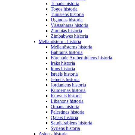
Tchads historia
Togos historia
Tunisiens historia
Ugandas historia
Västsaharas historia
Zambias historia
Zimbabwes historia
Mellanöstern - historia
Mellanösterns historia
Bahrains historia
Förenade Arabemiratens historia
Iraks historia
Irans historia
Israels historia
Jemens historia
Jordaniens historia
Kurdernas historia
Kuwaits historia
Libanons historia
Omans historia
Palestinas historia
Qatars historia
Saudiarabiens historia
Syriens historia
Asien - historia