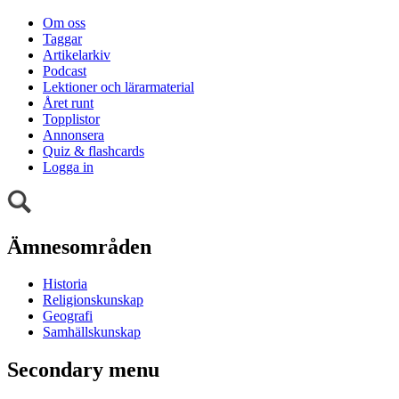
Om oss
Taggar
Artikelarkiv
Podcast
Lektioner och lärarmaterial
Året runt
Topplistor
Annonsera
Quiz & flashcards
Logga in
Ämnesområden
Historia
Religionskunskap
Geografi
Samhällskunskap
Secondary menu