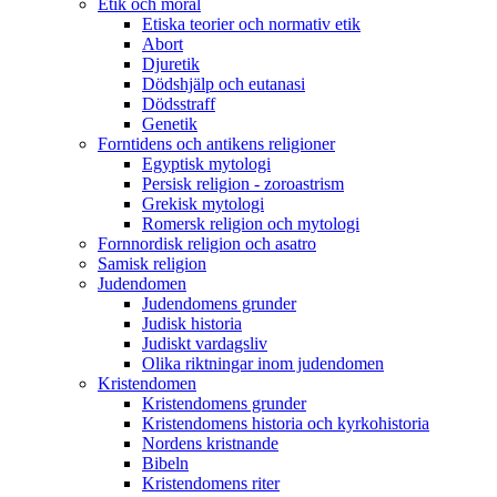
Etik och moral
Etiska teorier och normativ etik
Abort
Djuretik
Dödshjälp och eutanasi
Dödsstraff
Genetik
Forntidens och antikens religioner
Egyptisk mytologi
Persisk religion - zoroastrism
Grekisk mytologi
Romersk religion och mytologi
Fornnordisk religion och asatro
Samisk religion
Judendomen
Judendomens grunder
Judisk historia
Judiskt vardagsliv
Olika riktningar inom judendomen
Kristendomen
Kristendomens grunder
Kristendomens historia och kyrkohistoria
Nordens kristnande
Bibeln
Kristendomens riter