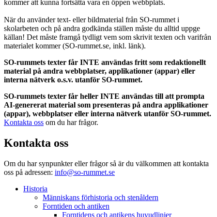
kommer att kunna fortsätta vara en öppen webbplats.
När du använder text- eller bildmaterial från SO-rummet i
skolarbeten och på andra godkända ställen måste du alltid uppge
källan! Det måste framgå tydligt vem som skrivit texten och varifrån
materialet kommer (SO-rummet.se, inkl. länk).
SO-rummets texter får INTE användas fritt som redaktionellt
material på andra webbplatser, applikationer (appar) eller
interna nätverk o.s.v. utanför SO-rummet.
SO-rummets texter får heller INTE användas till att prompta
AI-genererat material som presenteras på andra applikationer
(appar), webbplatser eller interna nätverk utanför SO-rummet.
Kontakta oss
om du har frågor.
Kontakta oss
Om du har synpunkter eller frågor så är du välkommen att kontakta
oss på adressen:
info@so-rummet.se
Historia
Människans förhistoria och stenåldern
Forntiden och antiken
Forntidens och antikens huvudlinjer