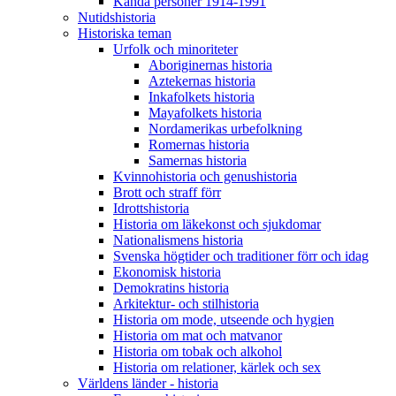
Kända personer 1914-1991
Nutidshistoria
Historiska teman
Urfolk och minoriteter
Aboriginernas historia
Aztekernas historia
Inkafolkets historia
Mayafolkets historia
Nordamerikas urbefolkning
Romernas historia
Samernas historia
Kvinnohistoria och genushistoria
Brott och straff förr
Idrottshistoria
Historia om läkekonst och sjukdomar
Nationalismens historia
Svenska högtider och traditioner förr och idag
Ekonomisk historia
Demokratins historia
Arkitektur- och stilhistoria
Historia om mode, utseende och hygien
Historia om mat och matvanor
Historia om tobak och alkohol
Historia om relationer, kärlek och sex
Världens länder - historia