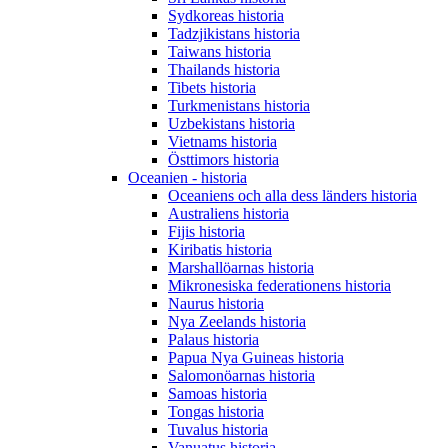
Sydkoreas historia
Tadzjikistans historia
Taiwans historia
Thailands historia
Tibets historia
Turkmenistans historia
Uzbekistans historia
Vietnams historia
Östtimors historia
Oceanien - historia
Oceaniens och alla dess länders historia
Australiens historia
Fijis historia
Kiribatis historia
Marshallöarnas historia
Mikronesiska federationens historia
Naurus historia
Nya Zeelands historia
Palaus historia
Papua Nya Guineas historia
Salomonöarnas historia
Samoas historia
Tongas historia
Tuvalus historia
Vanuatus historia