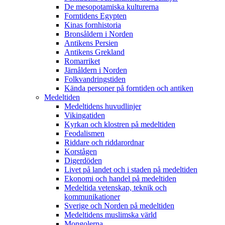
De mesopotamiska kulturerna
Forntidens Egypten
Kinas fornhistoria
Bronsåldern i Norden
Antikens Persien
Antikens Grekland
Romarriket
Järnåldern i Norden
Folkvandringstiden
Kända personer på forntiden och antiken
Medeltiden
Medeltidens huvudlinjer
Vikingatiden
Kyrkan och klostren på medeltiden
Feodalismen
Riddare och riddarordnar
Korstågen
Digerdöden
Livet på landet och i staden på medeltiden
Ekonomi och handel på medeltiden
Medeltida vetenskap, teknik och
kommunikationer
Sverige och Norden på medeltiden
Medeltidens muslimska värld
Mongolerna