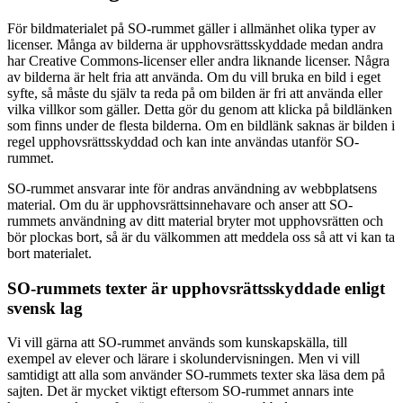
För bildmaterialet på SO-rummet gäller i allmänhet olika typer av
licenser. Många av bilderna är upphovsrättsskyddade medan andra
har Creative Commons-licenser eller andra liknande licenser. Några
av bilderna är helt fria att använda. Om du vill bruka en bild i eget
syfte, så måste du själv ta reda på om bilden är fri att använda eller
vilka villkor som gäller. Detta gör du genom att klicka på bildlänken
som finns under de flesta bilderna. Om en bildlänk saknas är bilden i
regel upphovsrättsskyddad och kan inte användas utanför SO-
rummet.
SO-rummet ansvarar inte för andras användning av webbplatsens
material. Om du är upphovsrättsinnehavare och anser att SO-
rummets användning av ditt material bryter mot upphovsrätten och
bör plockas bort, så är du välkommen att meddela oss så att vi kan ta
bort materialet.
SO-rummets texter är upphovsrättsskyddade enligt
svensk lag
Vi vill gärna att SO-rummet används som kunskapskälla, till
exempel av elever och lärare i skolundervisningen. Men vi vill
samtidigt att alla som använder SO-rummets texter ska läsa dem på
sajten. Det är mycket viktigt eftersom SO-rummet annars inte