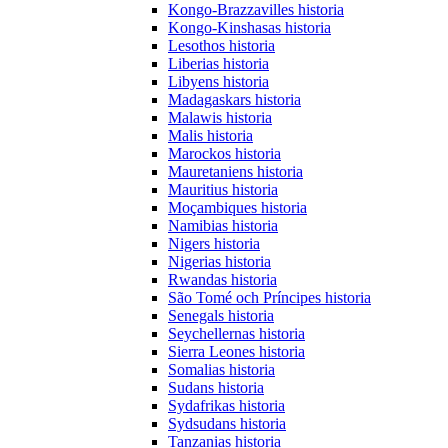
Kongo-Brazzavilles historia
Kongo-Kinshasas historia
Lesothos historia
Liberias historia
Libyens historia
Madagaskars historia
Malawis historia
Malis historia
Marockos historia
Mauretaniens historia
Mauritius historia
Moçambiques historia
Namibias historia
Nigers historia
Nigerias historia
Rwandas historia
São Tomé och Príncipes historia
Senegals historia
Seychellernas historia
Sierra Leones historia
Somalias historia
Sudans historia
Sydafrikas historia
Sydsudans historia
Tanzanias historia