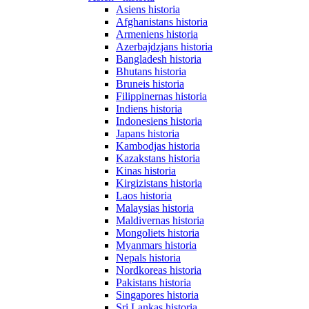
Asiens historia
Afghanistans historia
Armeniens historia
Azerbajdzjans historia
Bangladesh historia
Bhutans historia
Bruneis historia
Filippinernas historia
Indiens historia
Indonesiens historia
Japans historia
Kambodjas historia
Kazakstans historia
Kinas historia
Kirgizistans historia
Laos historia
Malaysias historia
Maldivernas historia
Mongoliets historia
Myanmars historia
Nepals historia
Nordkoreas historia
Pakistans historia
Singapores historia
Sri Lankas historia