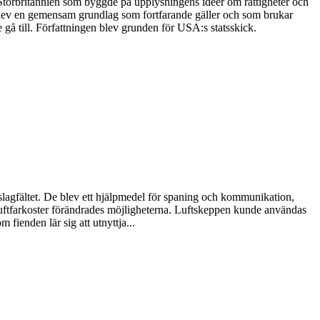
t Storbritannien som byggde på upplysningens idéer om rättigheter och
et blev en gemensam grundlag som fortfarande gäller och som brukar
 gå till. Författningen blev grunden för USA:s statsskick.
 slagfältet. De blev ett hjälpmedel för spaning och kommunikation,
 luftfarkoster förändrades möjligheterna. Luftskeppen kunde användas
 fienden lär sig att utnyttja...