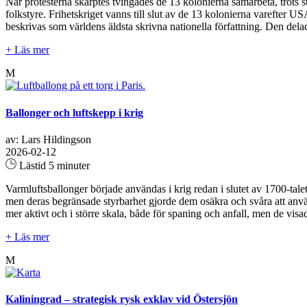
När protesterna skärptes tvingades de 13 kolonierna samarbeta, trots 
folkstyre. Frihetskriget vanns till slut av de 13 kolonierna varefter 
beskrivas som världens äldsta skrivna nationella författning. Den dela
+ Läs mer
M
Ballonger och luftskepp i krig
av: Lars Hildingson
2026-02-12
Lästid 5 minuter
Varmluftsballonger började användas i krig redan i slutet av 1700-tale
men deras begränsade styrbarhet gjorde dem osäkra och svåra att anvä
mer aktivt och i större skala, både för spaning och anfall, men de visad
+ Läs mer
M
Kaliningrad – strategisk rysk exklav vid Östersjön