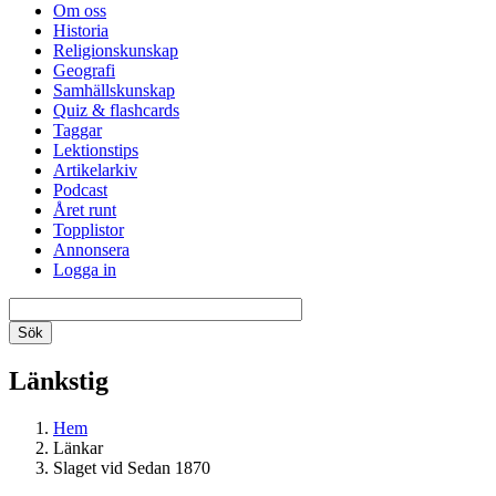
Om oss
Historia
Religionskunskap
Geografi
Samhällskunskap
Quiz & flashcards
Taggar
Lektionstips
Artikelarkiv
Podcast
Året runt
Topplistor
Annonsera
Logga in
Länkstig
Hem
Länkar
Slaget vid Sedan 1870