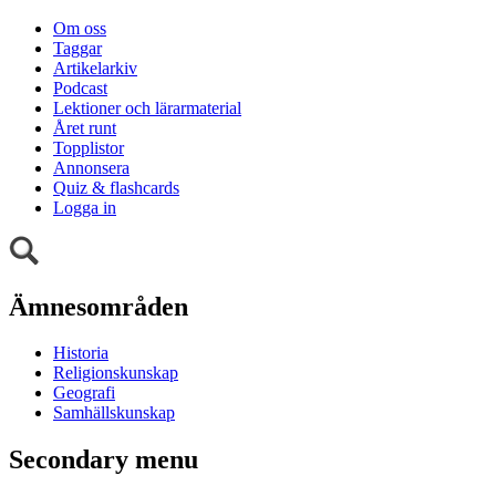
Om oss
Taggar
Artikelarkiv
Podcast
Lektioner och lärarmaterial
Året runt
Topplistor
Annonsera
Quiz & flashcards
Logga in
Ämnesområden
Historia
Religionskunskap
Geografi
Samhällskunskap
Secondary menu