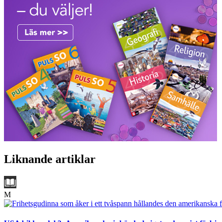
Liknande artiklar
M