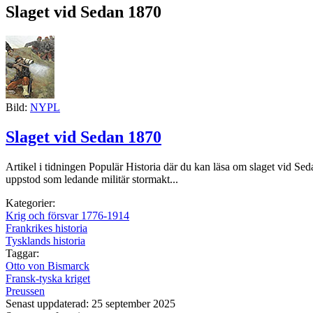
Slaget vid Sedan 1870
Bild:
NYPL
Slaget vid Sedan 1870
Artikel i tidningen Populär Historia där du kan läsa om slaget vid Sed
uppstod som ledande militär stormakt...
Kategorier:
Krig och försvar 1776-1914
Frankrikes historia
Tysklands historia
Taggar:
Otto von Bismarck
Fransk-tyska kriget
Preussen
Senast uppdaterad: 25 september 2025