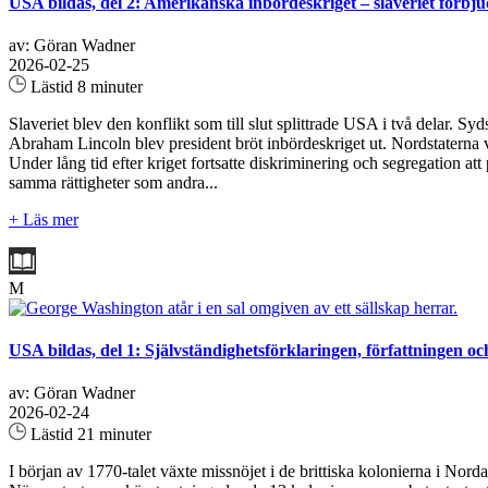
USA bildas, del 2: Amerikanska inbördeskriget – slaveriet förbju
av: Göran Wadner
2026-02-25
Lästid 8 minuter
Slaveriet blev den konflikt som till slut splittrade USA i två delar. S
Abraham Lincoln blev president bröt inbördeskriget ut. Nordstaterna va
Under lång tid efter kriget fortsatte diskriminering och segregation a
samma rättigheter som andra...
+ Läs mer
M
USA bildas, del 1: Självständighetsförklaringen, författningen oc
av: Göran Wadner
2026-02-24
Lästid 21 minuter
I början av 1770-talet växte missnöjet i de brittiska kolonierna i No