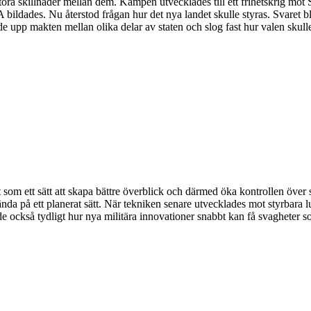
stora skillnader mellan dem. Kampen utvecklades till ett frihetskrig mo
USA bildades. Nu återstod frågan hur det nya landet skulle styras. Svar
de upp makten mellan olika delar av staten och slog fast hur valen skulle
t som ett sätt att skapa bättre överblick och därmed öka kontrollen över
nda på ett planerat sätt. När tekniken senare utvecklades mot styrbara
e också tydligt hur nya militära innovationer snabbt kan få svagheter som