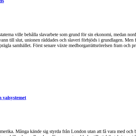
ds
ydstaterna ville behålla slavarbete som grund för sin ekonomi, medan nord
nn till slut, unionen räddades och slaveri förbjöds i grundlagen. Men f
tt prägla samhället. Först senare växte medborgarrättsrörelsen fram och 
h valsystemet
rdamerika. Många kände sig styrda från London utan att få vara med och