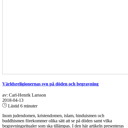
Världsreligionernas syn på döden och begravning
av: Carl-Henrik Larsson
2018-04-13
Lästid 6 minuter
Inom judendomen, kristendomen, islam, hinduismen och
buddhismen förekommer olika sätt att se på döden samt vilka
begravningsritualer som ska tillämpas. I den här artikeln presenteras