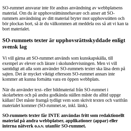
SO-rummet ansvarar inte för andras användning av webbplatsens
material. Om du är upphovsrättsinnehavare och anser att SO-
rummets användning av ditt material bryter mot upphovsrätten och
bör plockas bort, så är du välkommen att meddela oss så att vi kan ta
bort materialet.
SO-rummets texter är upphovsrättsskyddade enligt
svensk lag
Vi vill gärna att SO-rummet används som kunskapskälla, till
exempel av elever och lärare i skolundervisningen. Men vi vill
samtidigt att alla som använder SO-rummets texter ska läsa dem på
sajten. Det är mycket viktigt eftersom SO-rummet annars inte
kommer att kunna fortsätta vara en öppen webbplats.
När du använder text- eller bildmaterial från SO-rummet i
skolarbeten och på andra godkända ställen måste du alltid uppge
källan! Det måste framgå tydligt vem som skrivit texten och varifrån
materialet kommer (SO-rummet.se, inkl. länk).
SO-rummets texter får INTE användas fritt som redaktionellt
material på andra webbplatser, applikationer (appar) eller
interna nätverk o.s.v. utanför SO-rummet.