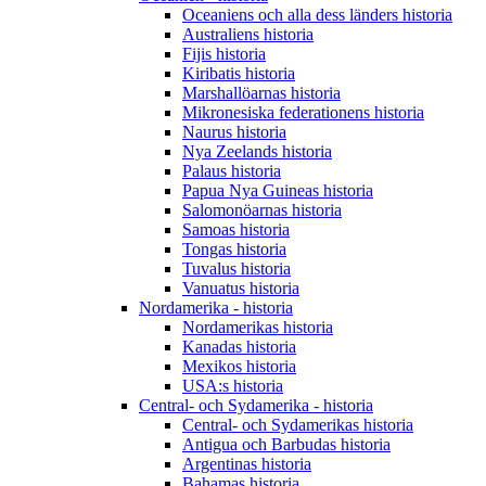
Oceaniens och alla dess länders historia
Australiens historia
Fijis historia
Kiribatis historia
Marshallöarnas historia
Mikronesiska federationens historia
Naurus historia
Nya Zeelands historia
Palaus historia
Papua Nya Guineas historia
Salomonöarnas historia
Samoas historia
Tongas historia
Tuvalus historia
Vanuatus historia
Nordamerika - historia
Nordamerikas historia
Kanadas historia
Mexikos historia
USA:s historia
Central- och Sydamerika - historia
Central- och Sydamerikas historia
Antigua och Barbudas historia
Argentinas historia
Bahamas historia