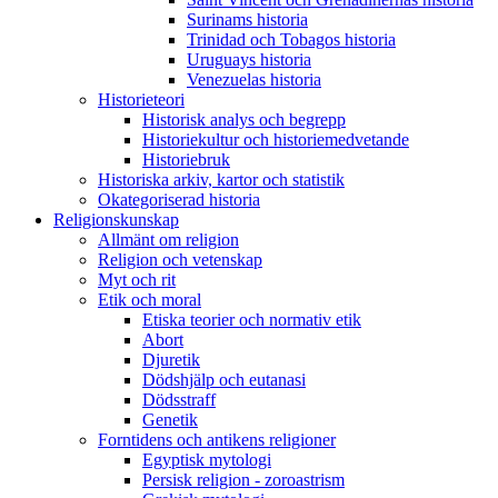
Surinams historia
Trinidad och Tobagos historia
Uruguays historia
Venezuelas historia
Historieteori
Historisk analys och begrepp
Historiekultur och historiemedvetande
Historiebruk
Historiska arkiv, kartor och statistik
Okategoriserad historia
Religionskunskap
Allmänt om religion
Religion och vetenskap
Myt och rit
Etik och moral
Etiska teorier och normativ etik
Abort
Djuretik
Dödshjälp och eutanasi
Dödsstraff
Genetik
Forntidens och antikens religioner
Egyptisk mytologi
Persisk religion - zoroastrism