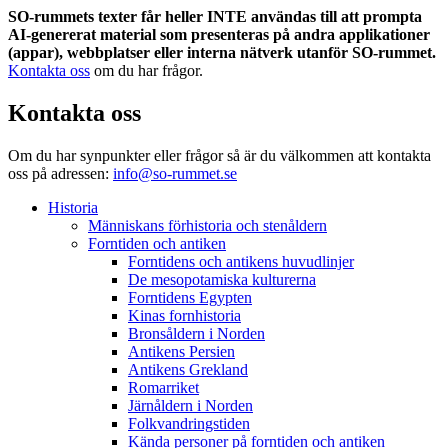
SO-rummets texter får heller INTE användas till att prompta
AI-genererat material som presenteras på andra applikationer
(appar), webbplatser eller interna nätverk utanför SO-rummet.
Kontakta oss
om du har frågor.
Kontakta oss
Om du har synpunkter eller frågor så är du välkommen att kontakta
oss på adressen:
info@so-rummet.se
Historia
Människans förhistoria och stenåldern
Forntiden och antiken
Forntidens och antikens huvudlinjer
De mesopotamiska kulturerna
Forntidens Egypten
Kinas fornhistoria
Bronsåldern i Norden
Antikens Persien
Antikens Grekland
Romarriket
Järnåldern i Norden
Folkvandringstiden
Kända personer på forntiden och antiken