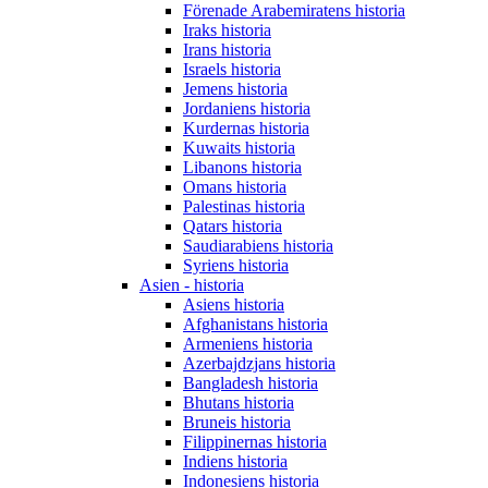
Förenade Arabemiratens historia
Iraks historia
Irans historia
Israels historia
Jemens historia
Jordaniens historia
Kurdernas historia
Kuwaits historia
Libanons historia
Omans historia
Palestinas historia
Qatars historia
Saudiarabiens historia
Syriens historia
Asien - historia
Asiens historia
Afghanistans historia
Armeniens historia
Azerbajdzjans historia
Bangladesh historia
Bhutans historia
Bruneis historia
Filippinernas historia
Indiens historia
Indonesiens historia