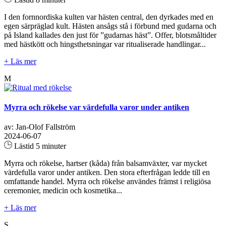
I den fornnordiska kulten var hästen central, den dyrkades med en
egen särpräglad kult. Hästen ansågs stå i förbund med gudarna och
på Island kallades den just för ”gudarnas häst”. Offer, blotsmåltider
med hästkött och hingsthetsningar var ritualiserade handlingar...
+ Läs mer
M
Myrra och rökelse var värdefulla varor under antiken
av: Jan-Olof Fallström
2024-06-07
Lästid 5 minuter
Myrra och rökelse, hartser (kåda) från balsamväxter, var mycket
värdefulla varor under antiken. Den stora efterfrågan ledde till en
omfattande handel. Myrra och rökelse användes främst i religiösa
ceremonier, medicin och kosmetika...
+ Läs mer
S