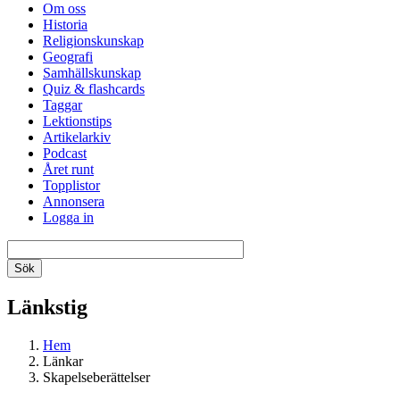
Om oss
Historia
Religionskunskap
Geografi
Samhällskunskap
Quiz & flashcards
Taggar
Lektionstips
Artikelarkiv
Podcast
Året runt
Topplistor
Annonsera
Logga in
Länkstig
Hem
Länkar
Skapelseberättelser