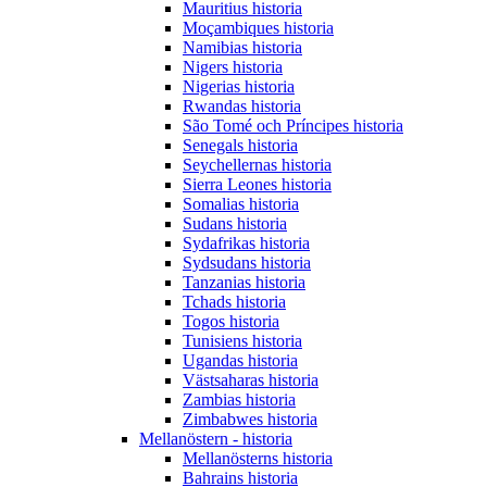
Mauritius historia
Moçambiques historia
Namibias historia
Nigers historia
Nigerias historia
Rwandas historia
São Tomé och Príncipes historia
Senegals historia
Seychellernas historia
Sierra Leones historia
Somalias historia
Sudans historia
Sydafrikas historia
Sydsudans historia
Tanzanias historia
Tchads historia
Togos historia
Tunisiens historia
Ugandas historia
Västsaharas historia
Zambias historia
Zimbabwes historia
Mellanöstern - historia
Mellanösterns historia
Bahrains historia