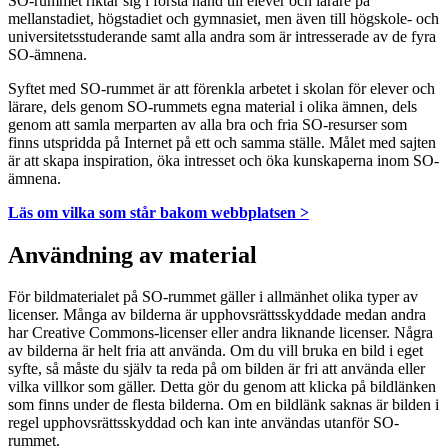
SO-rummet riktar sig i första hand till elever och lärare på
mellanstadiet, högstadiet och gymnasiet, men även till högskole- och
universitetsstuderande samt alla andra som är intresserade av de fyra
SO-ämnena.
Syftet med SO-rummet är att förenkla arbetet i skolan för elever och
lärare, dels genom SO-rummets egna material i olika ämnen, dels
genom att samla merparten av alla bra och fria SO-resurser som
finns utspridda på Internet på ett och samma ställe. Målet med sajten
är att skapa inspiration, öka intresset och öka kunskaperna inom SO-
ämnena.
Läs om vilka som står bakom webbplatsen >
Användning av material
För bildmaterialet på SO-rummet gäller i allmänhet olika typer av
licenser. Många av bilderna är upphovsrättsskyddade medan andra
har Creative Commons-licenser eller andra liknande licenser. Några
av bilderna är helt fria att använda. Om du vill bruka en bild i eget
syfte, så måste du själv ta reda på om bilden är fri att använda eller
vilka villkor som gäller. Detta gör du genom att klicka på bildlänken
som finns under de flesta bilderna. Om en bildlänk saknas är bilden i
regel upphovsrättsskyddad och kan inte användas utanför SO-
rummet.