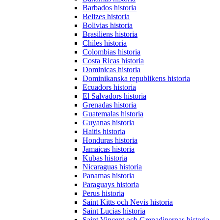
Barbados historia
Belizes historia
Bolivias historia
Brasiliens historia
Chiles historia
Colombias historia
Costa Ricas historia
Dominicas historia
Dominikanska republikens historia
Ecuadors historia
El Salvadors historia
Grenadas historia
Guatemalas historia
Guyanas historia
Haitis historia
Honduras historia
Jamaicas historia
Kubas historia
Nicaraguas historia
Panamas historia
Paraguays historia
Perus historia
Saint Kitts och Nevis historia
Saint Lucias historia
Saint Vincent och Grenadinernas historia