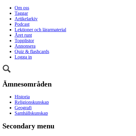
Om oss
Taggar
Artikelarkiv
Podcast
Lektioner och lärarmaterial
Året runt
Topplistor
Annonsera
Quiz & flashcards
Logga in
Ämnesområden
Historia
Religionskunskap
Geografi
Samhällskunskap
Secondary menu