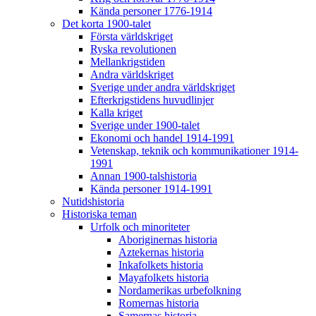
Kända personer 1776-1914
Det korta 1900-talet
Första världskriget
Ryska revolutionen
Mellankrigstiden
Andra världskriget
Sverige under andra världskriget
Efterkrigstidens huvudlinjer
Kalla kriget
Sverige under 1900-talet
Ekonomi och handel 1914-1991
Vetenskap, teknik och kommunikationer 1914-
1991
Annan 1900-talshistoria
Kända personer 1914-1991
Nutidshistoria
Historiska teman
Urfolk och minoriteter
Aboriginernas historia
Aztekernas historia
Inkafolkets historia
Mayafolkets historia
Nordamerikas urbefolkning
Romernas historia
Samernas historia