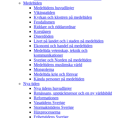
Medeltiden
Medeltidens huvudlinjer
Vikingatiden
Kyrkan och klostren på medeltiden
Feodalismen
Riddare och riddarordnar
Korstågen
Digerdöden
Livet på landet och i staden på medeltiden
Ekonomi och handel på medeltiden
Medeltida vetenskap, teknik och
kommunikationer
Sverige och Norden på medeltiden
Medeltidens muslimska värld
Mongolerna
Medeltida krig och försvar
Kända personer på medeltiden
Nya tiden
Nya tidens huvudlinjer
Renässans, upptäcktsresor och en ny världsbild
Reformationen
Vasatidens Sverige
Stormaktstidens Sverige
Häxprocesserna
Frihetstidens Sverige