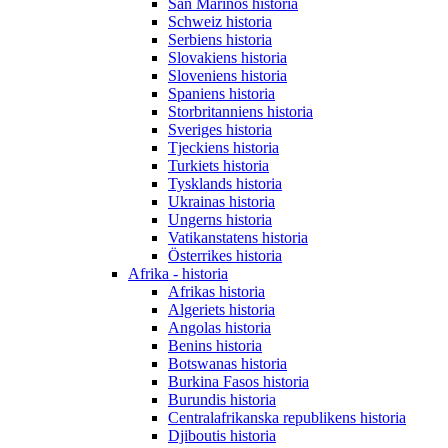
San Marinos historia
Schweiz historia
Serbiens historia
Slovakiens historia
Sloveniens historia
Spaniens historia
Storbritanniens historia
Sveriges historia
Tjeckiens historia
Turkiets historia
Tysklands historia
Ukrainas historia
Ungerns historia
Vatikanstatens historia
Österrikes historia
Afrika - historia
Afrikas historia
Algeriets historia
Angolas historia
Benins historia
Botswanas historia
Burkina Fasos historia
Burundis historia
Centralafrikanska republikens historia
Djiboutis historia