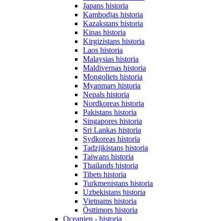
Japans historia
Kambodjas historia
Kazakstans historia
Kinas historia
Kirgizistans historia
Laos historia
Malaysias historia
Maldivernas historia
Mongoliets historia
Myanmars historia
Nepals historia
Nordkoreas historia
Pakistans historia
Singapores historia
Sri Lankas historia
Sydkoreas historia
Tadzjikistans historia
Taiwans historia
Thailands historia
Tibets historia
Turkmenistans historia
Uzbekistans historia
Vietnams historia
Östtimors historia
Oceanien - historia