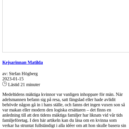
Kejsarinnan Matilda
av: Stefan Högberg
2023-01-15
Lästid 21 minuter
Medeltidens mäktiga kvinnor var vanligen inhoppare för män. När
adelsmannen befann sig på resa, satt fängslad eller hade avlidit
behövde någon gå in i hans ställe, och fanns det ingen vuxen son så
var makan eller modern den logiska ersättaren – det finns en
anledning till att den tidens mäktiga familjer har liknats vid vår tids
familjeföretag. I den här artikeln kan du läsa om en kvinna som
verkar ha struntat fullständigt i alla idéer om att hon skulle basera sin