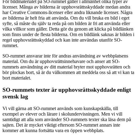
För bildmaterialet på SO-rummet gäller i allmänhet olika typer av
licenser. Många av bilderna är upphovsrättsskyddade medan andra
har Creative Commons-licenser eller andra liknande licenser. Några
av bilderna är helt fria att använda. Om du vill bruka en bild i eget
syfte, så måste du själv ta reda på om bilden är fri att använda eller
vilka villkor som gäller. Detta gör du genom att klicka på bildlänken
som finns under de flesta bilderna. Om en bildlänk saknas är bilden i
regel upphovsrättsskyddad och kan inte användas utanför SO-
rummet.
SO-rummet ansvarar inte för andras användning av webbplatsens
material. Om du är upphovsrättsinnehavare och anser att SO-
rummets användning av ditt material bryter mot upphovsrätten och
bör plockas bort, så är du välkommen att meddela oss så att vi kan ta
bort materialet.
SO-rummets texter är upphovsrättsskyddade enligt
svensk lag
Vi vill gärna att SO-rummet används som kunskapskälla, till
exempel av elever och lärare i skolundervisningen. Men vi vill
samtidigt att alla som använder SO-rummets texter ska läsa dem på
sajten. Det är mycket viktigt eftersom SO-rummet annars inte
kommer att kunna fortsätta vara en öppen webbplats.