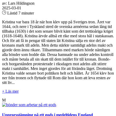
av: Lars Hildingson
2025-03-01
Lästid 7 minuter
Kristina var bara 18 år när hon klev upp på Sveriges tron. Året var
1644, och nere i Tyskland stred de svenska arméerna sedan lång tid
tillbaka (1630) i det som senare blivit känt som det trettioåriga kriget
(1618-1648). Kristina ärvde alltså ett rike med stora hål i statskassan.
Och för att få in pengar till staten lät Kristina sälja en stor del av
kronans mark till adeln. Men detta stärkte samtidigt adelns makt och
gjorde dem ännu rikare. Tillsammans med marken hörde nämligen
alla bönder som bodde där. Dessa hamnade nu under adelns kontroll
och måste betala all sin skatt till dem istället för till kronan. Bonde-
och borgarstånden protesterade i riksdagen mot adelns allt större
makt i samhället. Men inget gjordes för att förändra läget. Drottning
Kristina valde senare bort politiken helt och hållet. År 1654 klev hon
ner från tronen och flyttade till Rom där hon kom att leva resten av
sitt liv...
+ Läs mer
M
Upprorsstämning på ett gods i medeltidens England