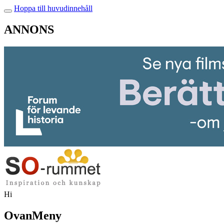
Hoppa till huvudinnehåll
ANNONS
Hi
OvanMeny