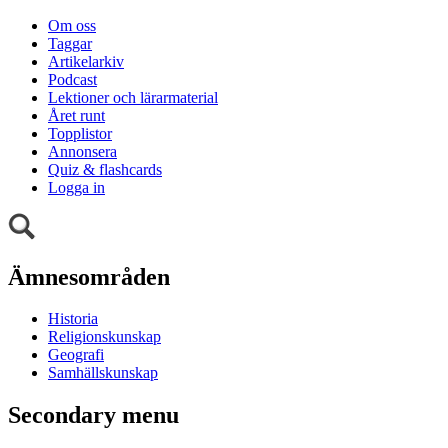
Om oss
Taggar
Artikelarkiv
Podcast
Lektioner och lärarmaterial
Året runt
Topplistor
Annonsera
Quiz & flashcards
Logga in
Ämnesområden
Historia
Religionskunskap
Geografi
Samhällskunskap
Secondary menu