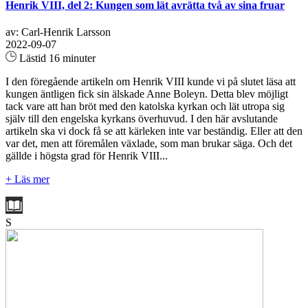
Henrik VIII, del 2: Kungen som lät avrätta två av sina fruar
av: Carl-Henrik Larsson
2022-09-07
Lästid 16 minuter
I den föregående artikeln om Henrik VIII kunde vi på slutet läsa att
kungen äntligen fick sin älskade Anne Boleyn. Detta blev möjligt
tack vare att han bröt med den katolska kyrkan och lät utropa sig
själv till den engelska kyrkans överhuvud. I den här avslutande
artikeln ska vi dock få se att kärleken inte var beständig. Eller att den
var det, men att föremålen växlade, som man brukar säga. Och det
gällde i högsta grad för Henrik VIII...
+ Läs mer
S