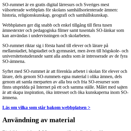
SO-rummet är en gratis digital lärresurs och Sveriges mest
välsorterade webbplats för skolans samhällsorienterade ämnen:
historia, religionskunskap, geografi och samhällskunskap.
Webbplatsen ger dig snabb och enkel tillgång till flera tusen
ämnestexter och pedagogiska filmer samt tusentals SO-länkar som
kan användas i undervisningen och skolarbeten.
SO-rummet riktar sig i första hand till elever och lärare på
mellanstadiet, högstadiet och gymnasiet, men även till högskole- och
universitetsstuderande samt alla andra som är intresserade av de fyra
SO-ämnena.
Syftet med SO-rummet är att förenkla arbetet i skolan för elever och
lärare, dels genom SO-rummets egna material i olika ämnen, dels
genom att samla merparten av alla bra och fria SO-resurser som
finns utspridda på Internet på ett och samma ställe. Målet med sajten
är att skapa inspiration, öka intresset och öka kunskaperna inom SO-
ämnena.
Läs om vilka som står bakom webbplatsen >
Användning av material