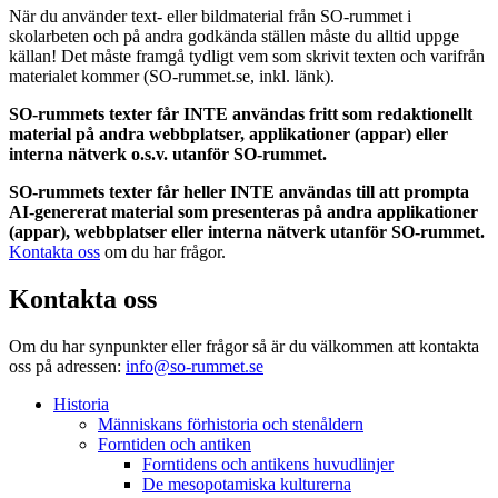
När du använder text- eller bildmaterial från SO-rummet i
skolarbeten och på andra godkända ställen måste du alltid uppge
källan! Det måste framgå tydligt vem som skrivit texten och varifrån
materialet kommer (SO-rummet.se, inkl. länk).
SO-rummets texter får INTE användas fritt som redaktionellt
material på andra webbplatser, applikationer (appar) eller
interna nätverk o.s.v. utanför SO-rummet.
SO-rummets texter får heller INTE användas till att prompta
AI-genererat material som presenteras på andra applikationer
(appar), webbplatser eller interna nätverk utanför SO-rummet.
Kontakta oss
om du har frågor.
Kontakta oss
Om du har synpunkter eller frågor så är du välkommen att kontakta
oss på adressen:
info@so-rummet.se
Historia
Människans förhistoria och stenåldern
Forntiden och antiken
Forntidens och antikens huvudlinjer
De mesopotamiska kulturerna