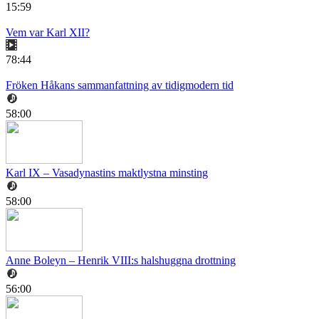
15:59
Vem var Karl XII?
78:44
Fröken Håkans sammanfattning av tidigmodern tid
58:00
Karl IX – Vasadynastins maktlystna minsting
58:00
Anne Boleyn – Henrik VIII:s halshuggna drottning
56:00