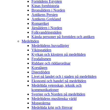
Forntidens Egypten
Kinas fornhistoria
Bronsåldern i Norden
Antikens Persien
Antikens Grekland
Romarriket
Järnåldern i Norden
Folkvandringstiden
Kända personer på forntiden och antiken
Medeltiden
Medeltidens huvudlinjer
Vikingatiden
Kyrkan och klostren på medeltiden
Feodalismen
Riddare och riddarordnar
Korstågen
Digerdöden
Livet på landet och i staden på medeltiden
Ekonomi och handel på medeltiden
Medeltida vetenskap, teknik och
kommunikationer
Sverige och Norden på medeltiden
Medeltidens muslimska värld
Mongolerna
Medeltida krig och försvar