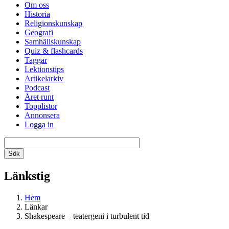
Om oss
Historia
Religionskunskap
Geografi
Samhällskunskap
Quiz & flashcards
Taggar
Lektionstips
Artikelarkiv
Podcast
Året runt
Topplistor
Annonsera
Logga in
Länkstig
Hem
Länkar
Shakespeare – teatergeni i turbulent tid