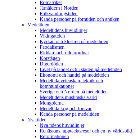
Romarriket
Järnåldern i Norden
Folkvandringstiden
Kända personer på forntiden och antiken
Medeltiden
Medeltidens huvudlinjer
Vikingatiden
Kyrkan och klostren på medeltiden
Feodalismen
Riddare och riddarordnar
Korstågen
Digerdöden
Livet på landet och i staden på medeltiden
Ekonomi och handel på medeltiden
Medeltida vetenskap, teknik och
kommunikationer
Sverige och Norden på medeltiden
Medeltidens muslimska värld
Mongolerna
Medeltida krig och försvar
Kända personer på medeltiden
Nya tiden
Nya tidens huvudlinjer
Renässans, upptäcktsresor och en ny världsbild
Reformationen