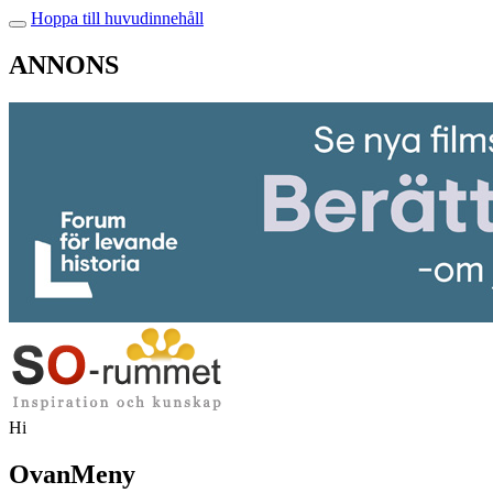
Hoppa till huvudinnehåll
ANNONS
Hi
OvanMeny