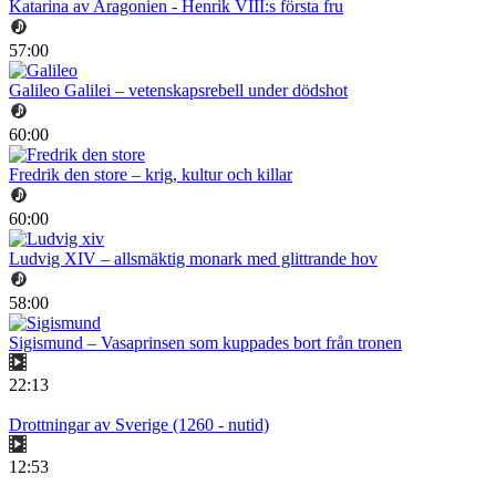
Katarina av Aragonien - Henrik VIII:s första fru
57:00
Galileo Galilei – vetenskapsrebell under dödshot
60:00
Fredrik den store – krig, kultur och killar
60:00
Ludvig XIV – allsmäktig monark med glittrande hov
58:00
Sigismund – Vasaprinsen som kuppades bort från tronen
22:13
Drottningar av Sverige (1260 - nutid)
12:53