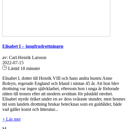
Elisabet I – jungfrudrottningen
av: Carl-Henrik Larsson
2022-07-15
Lästid 18 minuter
Elisabet I, dotter till Henrik VIII och hans andra hustru Anne
Boleyn, regerade England och Irland i nästan 45 år. Att hon blev
drottning var ingen självklarhet, eftersom hon i unga år förlorade
rätten till tronen efter att modern avrättats för påstådd otrohet.
Elisabet styrde öriket under en av dess svåraste stunder, men hennes
tid som landets drottning brukar betecknas som en guldålder, både
vad gäller konst och litteratur...
+ Läs mer
M