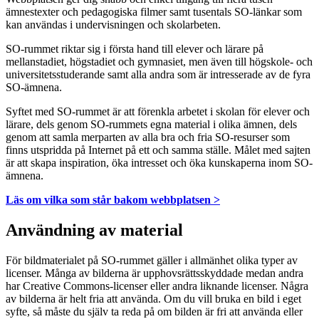
ämnestexter och pedagogiska filmer samt tusentals SO-länkar som
kan användas i undervisningen och skolarbeten.
SO-rummet riktar sig i första hand till elever och lärare på
mellanstadiet, högstadiet och gymnasiet, men även till högskole- och
universitetsstuderande samt alla andra som är intresserade av de fyra
SO-ämnena.
Syftet med SO-rummet är att förenkla arbetet i skolan för elever och
lärare, dels genom SO-rummets egna material i olika ämnen, dels
genom att samla merparten av alla bra och fria SO-resurser som
finns utspridda på Internet på ett och samma ställe. Målet med sajten
är att skapa inspiration, öka intresset och öka kunskaperna inom SO-
ämnena.
Läs om vilka som står bakom webbplatsen >
Användning av material
För bildmaterialet på SO-rummet gäller i allmänhet olika typer av
licenser. Många av bilderna är upphovsrättsskyddade medan andra
har Creative Commons-licenser eller andra liknande licenser. Några
av bilderna är helt fria att använda. Om du vill bruka en bild i eget
syfte, så måste du själv ta reda på om bilden är fri att använda eller