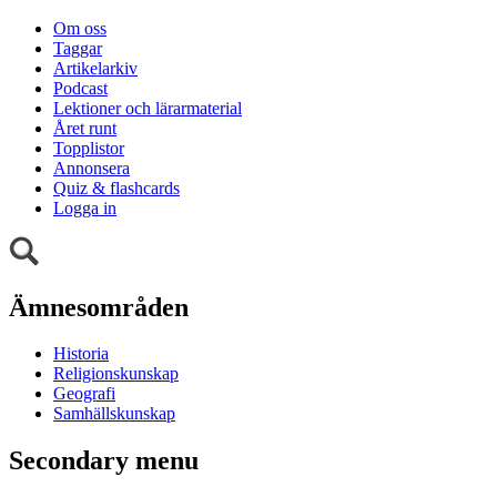
Om oss
Taggar
Artikelarkiv
Podcast
Lektioner och lärarmaterial
Året runt
Topplistor
Annonsera
Quiz & flashcards
Logga in
Ämnesområden
Historia
Religionskunskap
Geografi
Samhällskunskap
Secondary menu