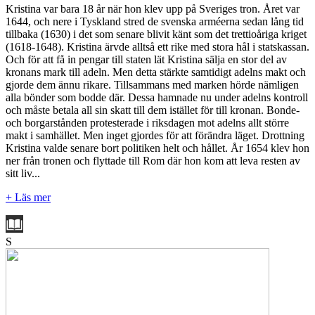
Kristina var bara 18 år när hon klev upp på Sveriges tron. Året var
1644, och nere i Tyskland stred de svenska arméerna sedan lång tid
tillbaka (1630) i det som senare blivit känt som det trettioåriga kriget
(1618-1648). Kristina ärvde alltså ett rike med stora hål i statskassan.
Och för att få in pengar till staten lät Kristina sälja en stor del av
kronans mark till adeln. Men detta stärkte samtidigt adelns makt och
gjorde dem ännu rikare. Tillsammans med marken hörde nämligen
alla bönder som bodde där. Dessa hamnade nu under adelns kontroll
och måste betala all sin skatt till dem istället för till kronan. Bonde-
och borgarstånden protesterade i riksdagen mot adelns allt större
makt i samhället. Men inget gjordes för att förändra läget. Drottning
Kristina valde senare bort politiken helt och hållet. År 1654 klev hon
ner från tronen och flyttade till Rom där hon kom att leva resten av
sitt liv...
+ Läs mer
S