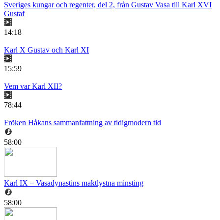
Sveriges kungar och regenter, del 2, från Gustav Vasa till Karl XVI
Gustaf
14:18
Karl X Gustav och Karl XI
15:59
Vem var Karl XII?
78:44
Fröken Håkans sammanfattning av tidigmodern tid
58:00
Karl IX – Vasadynastins maktlystna minsting
58:00