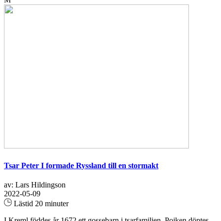
Tsar Peter I formade Ryssland till en stormakt
av: Lars Hildingson
2022-05-09
Lästid 20 minuter
I Kreml föddes år 1672 ett gossebarn i tsarfamiljen. Pojken döptes