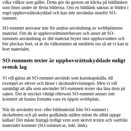
vilka villkor som gäller. Detta gör du genom att klicka på bildlänken
som finns under de flesta bilderna. Om en bildlänk saknas är bilden i
regel upphovsrättsskyddad och kan inte användas utanför SO-
rummet.
SO-rummet ansvarar inte för andras användning av webbplatsens
material. Om du är upphovsrättsinnehavare och anser att SO-
rummets användning av ditt material bryter mot upphovsrätten och
bör plockas bort, så är du välkommen att meddela oss så att vi kan ta
bort materialet.
SO-rummets texter är upphovsrättsskyddade enligt
svensk lag
Vi vill gärna att SO-rummet används som kunskapskälla, till
exempel av elever och lärare i skolundervisningen. Men vi vill
samtidigt att alla som använder SO-rummets texter ska läsa dem på
sajten. Det är mycket viktigt eftersom SO-rummet annars inte
kommer att kunna fortsätta vara en öppen webbplats.
När du använder text- eller bildmaterial från SO-rummet i
skolarbeten och på andra godkända ställen måste du alltid uppge
källan! Det måste framgå tydligt vem som skrivit texten och varifrån
materialet kommer (SO-rummet.se, inkl. länk).