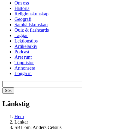
Om oss
Historia
Religionskunskap
Geografi
Samhällskunskap
Quiz & flashcards
Taggar
Lektionstips
Artikelarkiv
Podcast
Året runt
Topplistor
Annonsera
Logga in
Länkstig
Hem
Länkar
SBL om: Anders Celsius