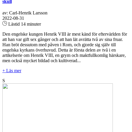
skull
av: Carl-Henrik Larsson
2022-08-31
Lästid 14 minuter
Den engelske kungen Henrik VIII är mest känd för eftervärlden för
att han var gift sex gånger och att han lät avrätta två av sina fruar.
Han bröt dessutom med påven i Rom, och gjorde sig själv till
engelska kyrkans överhuvud. Detta är första delen av två i en
artikelserie om Henrik VIII, en grym och maktfullkomlig härskare,
men också mycket bildad och kultiverad...
+ Läs mer
S