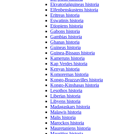
Ekvatorialguineas historia
Elfenbenskustens historia
Eritreas historia
Eswatinis historia
Etiopiens historia
Gabons historia
Gambias historia
Ghanas historia
Guineas historia
Guinea-Bissaus historia
Kameruns historia
Kap Verdes historia
Kenyas historia
Komorernas historia
Kongo-Brazzavilles historia
Kongo-Kinshasas historia
Lesothos historia
Liberias historia
Libyens historia
Madagaskars historia
Malawis historia
Malis historia
Marockos historia
Mauretaniens historia
Mauritius historia