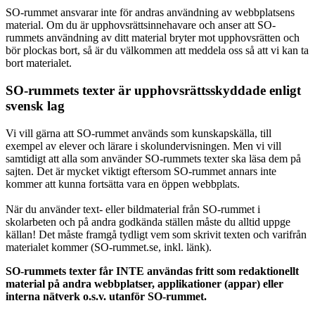
SO-rummet ansvarar inte för andras användning av webbplatsens
material. Om du är upphovsrättsinnehavare och anser att SO-
rummets användning av ditt material bryter mot upphovsrätten och
bör plockas bort, så är du välkommen att meddela oss så att vi kan ta
bort materialet.
SO-rummets texter är upphovsrättsskyddade enligt
svensk lag
Vi vill gärna att SO-rummet används som kunskapskälla, till
exempel av elever och lärare i skolundervisningen. Men vi vill
samtidigt att alla som använder SO-rummets texter ska läsa dem på
sajten. Det är mycket viktigt eftersom SO-rummet annars inte
kommer att kunna fortsätta vara en öppen webbplats.
När du använder text- eller bildmaterial från SO-rummet i
skolarbeten och på andra godkända ställen måste du alltid uppge
källan! Det måste framgå tydligt vem som skrivit texten och varifrån
materialet kommer (SO-rummet.se, inkl. länk).
SO-rummets texter får INTE användas fritt som redaktionellt
material på andra webbplatser, applikationer (appar) eller
interna nätverk o.s.v. utanför SO-rummet.