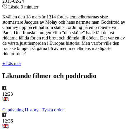
2013-02-24
Lästid 9 minuter
Kvällen den 18 mars år 1314 fördes tempelherrarnas siste
stormästare Jacques av Molay och hans närmste man Godefroid av
Charney upp på ett bål som ställts i ordning på en ö i Seine vid
Paris. Den franske kungen Filip ”den sköne” hade fått de två
riddarna fällda för en rad brott och dömda till döden. Det var ett av
de värsta justitiemorden i Europas historia. Men varför ville den
franske kungen så gärna bli av med medeltidens mäktigaste
riddarorden?
+ Läs mer
Liknande filmer och poddradio
12:23
Captivating History | Tyska orden
12:36