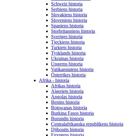
Schweiz historia
Serbiens historia
Slovakiens historia
Sloveniens historia
Spaniens historia
Storbritanniens historia
Sveriges historia
Tjeckiens historia
Turkiets historia
Tysklands historia
Ukrainas historia
Ungerns historia
Vatikanstatens historia
Österrikes historia
Afrika - historia
Afrikas historia
Algeriets historia
Angolas historia
Benins historia
Botswanas historia
Burkina Fasos historia
Burundis historia
Centralafrikanska republikens historia
Djiboutis historia
Egyptens historia