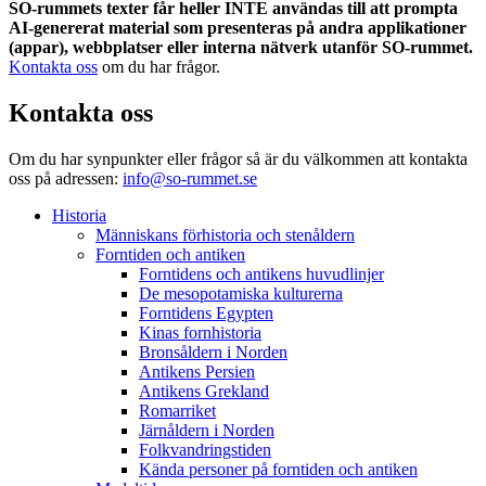
SO-rummets texter får heller INTE användas till att prompta
AI-genererat material som presenteras på andra applikationer
(appar), webbplatser eller interna nätverk utanför SO-rummet.
Kontakta oss
om du har frågor.
Kontakta oss
Om du har synpunkter eller frågor så är du välkommen att kontakta
oss på adressen:
info@so-rummet.se
Historia
Människans förhistoria och stenåldern
Forntiden och antiken
Forntidens och antikens huvudlinjer
De mesopotamiska kulturerna
Forntidens Egypten
Kinas fornhistoria
Bronsåldern i Norden
Antikens Persien
Antikens Grekland
Romarriket
Järnåldern i Norden
Folkvandringstiden
Kända personer på forntiden och antiken