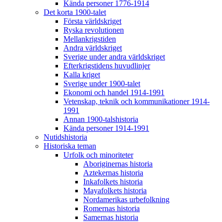
Kända personer 1776-1914
Det korta 1900-talet
Första världskriget
Ryska revolutionen
Mellankrigstiden
Andra världskriget
Sverige under andra världskriget
Efterkrigstidens huvudlinjer
Kalla kriget
Sverige under 1900-talet
Ekonomi och handel 1914-1991
Vetenskap, teknik och kommunikationer 1914-
1991
Annan 1900-talshistoria
Kända personer 1914-1991
Nutidshistoria
Historiska teman
Urfolk och minoriteter
Aboriginernas historia
Aztekernas historia
Inkafolkets historia
Mayafolkets historia
Nordamerikas urbefolkning
Romernas historia
Samernas historia