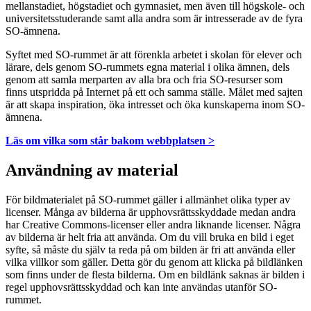
mellanstadiet, högstadiet och gymnasiet, men även till högskole- och
universitetsstuderande samt alla andra som är intresserade av de fyra
SO-ämnena.
Syftet med SO-rummet är att förenkla arbetet i skolan för elever och
lärare, dels genom SO-rummets egna material i olika ämnen, dels
genom att samla merparten av alla bra och fria SO-resurser som
finns utspridda på Internet på ett och samma ställe. Målet med sajten
är att skapa inspiration, öka intresset och öka kunskaperna inom SO-
ämnena.
Läs om vilka som står bakom webbplatsen >
Användning av material
För bildmaterialet på SO-rummet gäller i allmänhet olika typer av
licenser. Många av bilderna är upphovsrättsskyddade medan andra
har Creative Commons-licenser eller andra liknande licenser. Några
av bilderna är helt fria att använda. Om du vill bruka en bild i eget
syfte, så måste du själv ta reda på om bilden är fri att använda eller
vilka villkor som gäller. Detta gör du genom att klicka på bildlänken
som finns under de flesta bilderna. Om en bildlänk saknas är bilden i
regel upphovsrättsskyddad och kan inte användas utanför SO-
rummet.