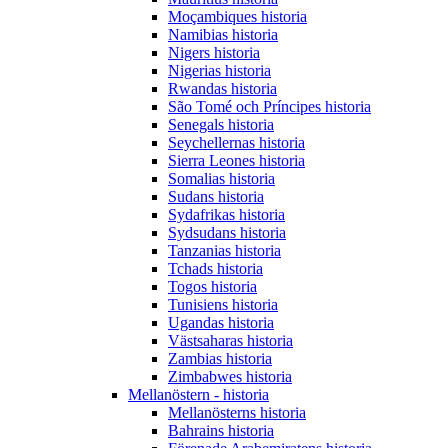
Moçambiques historia
Namibias historia
Nigers historia
Nigerias historia
Rwandas historia
São Tomé och Príncipes historia
Senegals historia
Seychellernas historia
Sierra Leones historia
Somalias historia
Sudans historia
Sydafrikas historia
Sydsudans historia
Tanzanias historia
Tchads historia
Togos historia
Tunisiens historia
Ugandas historia
Västsaharas historia
Zambias historia
Zimbabwes historia
Mellanöstern - historia
Mellanösterns historia
Bahrains historia