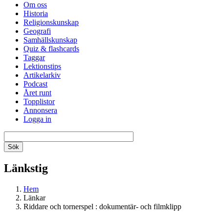
Om oss
Historia
Religionskunskap
Geografi
Samhällskunskap
Quiz & flashcards
Taggar
Lektionstips
Artikelarkiv
Podcast
Året runt
Topplistor
Annonsera
Logga in
Länkstig
Hem
Länkar
Riddare och tornerspel : dokumentär- och filmklipp