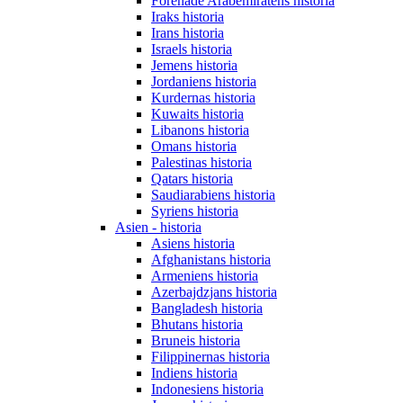
Förenade Arabemiratens historia
Iraks historia
Irans historia
Israels historia
Jemens historia
Jordaniens historia
Kurdernas historia
Kuwaits historia
Libanons historia
Omans historia
Palestinas historia
Qatars historia
Saudiarabiens historia
Syriens historia
Asien - historia
Asiens historia
Afghanistans historia
Armeniens historia
Azerbajdzjans historia
Bangladesh historia
Bhutans historia
Bruneis historia
Filippinernas historia
Indiens historia
Indonesiens historia