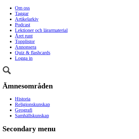
Om oss
Taggar
Artikelarkiv
Podcast
Lektioner och lärarmaterial
Året runt
Topplistor
Annonsera
Quiz & flashcards
Logga in
Ämnesområden
Historia
Religionskunskap
Geografi
Samhällskunskap
Secondary menu