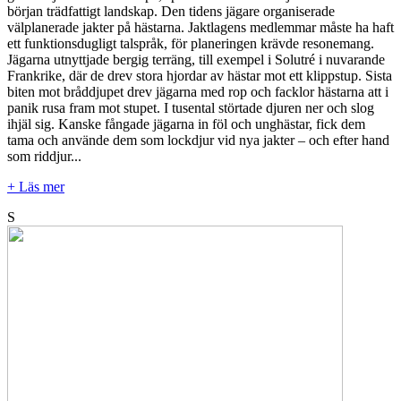
början trädfattigt landskap. Den tidens jägare organiserade
välplanerade jakter på hästarna. Jaktlagens medlemmar måste ha haft
ett funktionsdugligt talspråk, för planeringen krävde resonemang.
Jägarna utnyttjade bergig terräng, till exempel i Solutré i nuvarande
Frankrike, där de drev stora hjordar av hästar mot ett klippstup. Sista
biten mot bråddjupet drev jägarna med rop och facklor hästarna att i
panik rusa fram mot stupet. I tusental störtade djuren ner och slog
ihjäl sig. Kanske fångade jägarna in föl och unghästar, fick dem
tama och använde dem som lockdjur vid nya jakter – och efter hand
som riddjur...
+ Läs mer
S