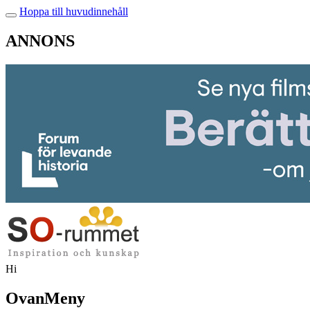
Hoppa till huvudinnehåll
ANNONS
Hi
OvanMeny