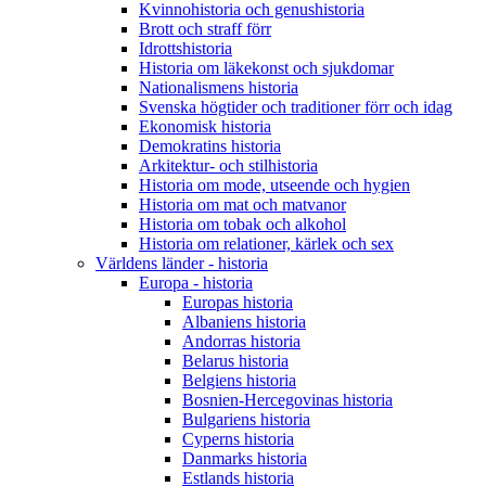
Kvinnohistoria och genushistoria
Brott och straff förr
Idrottshistoria
Historia om läkekonst och sjukdomar
Nationalismens historia
Svenska högtider och traditioner förr och idag
Ekonomisk historia
Demokratins historia
Arkitektur- och stilhistoria
Historia om mode, utseende och hygien
Historia om mat och matvanor
Historia om tobak och alkohol
Historia om relationer, kärlek och sex
Världens länder - historia
Europa - historia
Europas historia
Albaniens historia
Andorras historia
Belarus historia
Belgiens historia
Bosnien-Hercegovinas historia
Bulgariens historia
Cyperns historia
Danmarks historia
Estlands historia