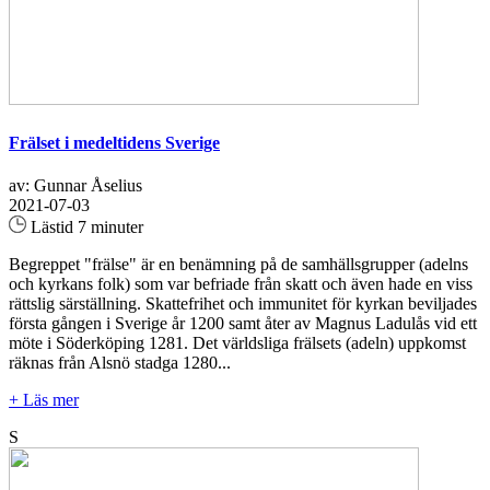
Frälset i medeltidens Sverige
av: Gunnar Åselius
2021-07-03
Lästid 7 minuter
Begreppet "frälse" är en benämning på de samhällsgrupper (adelns
och kyrkans folk) som var befriade från skatt och även hade en viss
rättslig särställning. Skattefrihet och immunitet för kyrkan beviljades
första gången i Sverige år 1200 samt åter av Magnus Ladulås vid ett
möte i Söderköping 1281. Det världsliga frälsets (adeln) uppkomst
räknas från Alsnö stadga 1280...
+ Läs mer
S