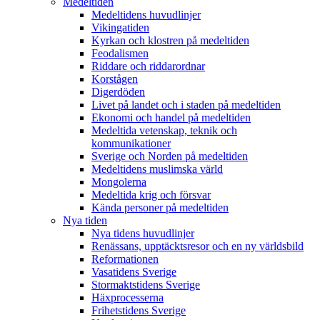
Medeltiden
Medeltidens huvudlinjer
Vikingatiden
Kyrkan och klostren på medeltiden
Feodalismen
Riddare och riddarordnar
Korstågen
Digerdöden
Livet på landet och i staden på medeltiden
Ekonomi och handel på medeltiden
Medeltida vetenskap, teknik och
kommunikationer
Sverige och Norden på medeltiden
Medeltidens muslimska värld
Mongolerna
Medeltida krig och försvar
Kända personer på medeltiden
Nya tiden
Nya tidens huvudlinjer
Renässans, upptäcktsresor och en ny världsbild
Reformationen
Vasatidens Sverige
Stormaktstidens Sverige
Häxprocesserna
Frihetstidens Sverige