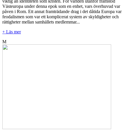
viktig än identiteten som kristen. För världen utanför framstod
Västeuropa under denna epok som en enhet, vars överhuvud var
påven i Rom. Ett annat framträdande drag i det dåtida Europa var
feodalismen som var ett komplicerat system av skyldigheter och
rättigheter mellan samhällets medlemmar...
+ Läs mer
M