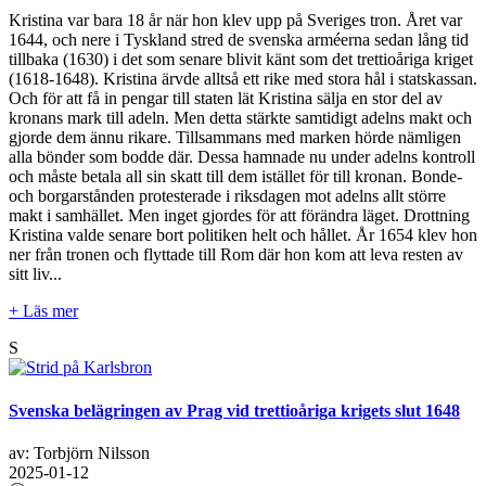
Kristina var bara 18 år när hon klev upp på Sveriges tron. Året var
1644, och nere i Tyskland stred de svenska arméerna sedan lång tid
tillbaka (1630) i det som senare blivit känt som det trettioåriga kriget
(1618-1648). Kristina ärvde alltså ett rike med stora hål i statskassan.
Och för att få in pengar till staten lät Kristina sälja en stor del av
kronans mark till adeln. Men detta stärkte samtidigt adelns makt och
gjorde dem ännu rikare. Tillsammans med marken hörde nämligen
alla bönder som bodde där. Dessa hamnade nu under adelns kontroll
och måste betala all sin skatt till dem istället för till kronan. Bonde-
och borgarstånden protesterade i riksdagen mot adelns allt större
makt i samhället. Men inget gjordes för att förändra läget. Drottning
Kristina valde senare bort politiken helt och hållet. År 1654 klev hon
ner från tronen och flyttade till Rom där hon kom att leva resten av
sitt liv...
+ Läs mer
S
Svenska belägringen av Prag vid trettioåriga krigets slut 1648
av: Torbjörn Nilsson
2025-01-12