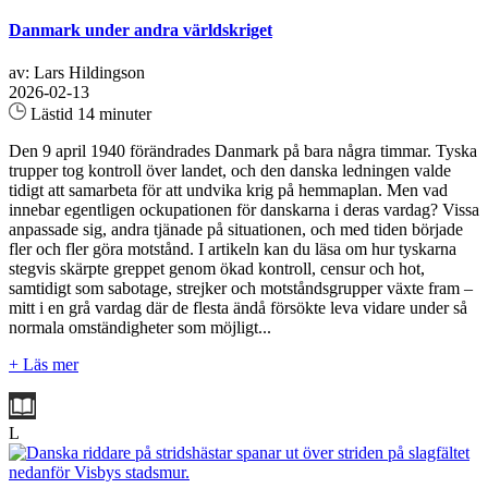
Danmark under andra världskriget
av: Lars Hildingson
2026-02-13
Lästid 14 minuter
Den 9 april 1940 förändrades Danmark på bara några timmar. Tyska
trupper tog kontroll över landet, och den danska ledningen valde
tidigt att samarbeta för att undvika krig på hemmaplan. Men vad
innebar egentligen ockupationen för danskarna i deras vardag? Vissa
anpassade sig, andra tjänade på situationen, och med tiden började
fler och fler göra motstånd. I artikeln kan du läsa om hur tyskarna
stegvis skärpte greppet genom ökad kontroll, censur och hot,
samtidigt som sabotage, strejker och motståndsgrupper växte fram –
mitt i en grå vardag där de flesta ändå försökte leva vidare under så
normala omständigheter som möjligt...
+ Läs mer
L