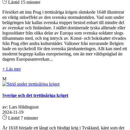
Lästid 15 minuter
Försöket att inta Prag i trettioåriga krigets slutskede 1648 illustrerar
en viktig sidoeffekt av den svenska stormaktstiden. Vad som under
belägringen här kallas svenska trupper bestod enbart till mindre del
av svenskar och finländare. I stället dominerade tyska allierade eller
legosoldater från olika delar av Europa som svenska soldater slogs
tillsammans med, och tog intryck av. Konst- och bokskatter rövades
från Prag eller andra kulturstäder. Valloner från nuvarande Belgien
hade en nyckelroll för den svenska järnhanteringen. Allt kan med ett
modernt begrepp kallas europeisering, om än mer våldspräglad än
dagens Europasamverkan...
+ Läs mer
M
Sverige och det trettioåriga kriget
av: Lars Hildingson
2024-11-19
Lästid 7 minuter
År 1618 började ett långt och blodigt krig i Tyskland, känt som det