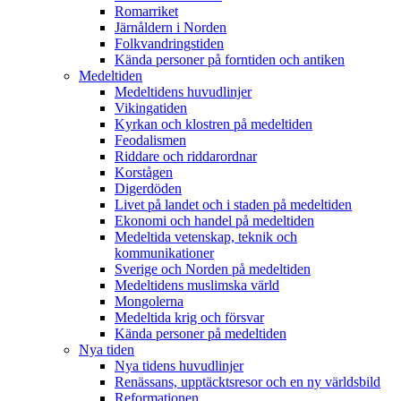
Romarriket
Järnåldern i Norden
Folkvandringstiden
Kända personer på forntiden och antiken
Medeltiden
Medeltidens huvudlinjer
Vikingatiden
Kyrkan och klostren på medeltiden
Feodalismen
Riddare och riddarordnar
Korstågen
Digerdöden
Livet på landet och i staden på medeltiden
Ekonomi och handel på medeltiden
Medeltida vetenskap, teknik och
kommunikationer
Sverige och Norden på medeltiden
Medeltidens muslimska värld
Mongolerna
Medeltida krig och försvar
Kända personer på medeltiden
Nya tiden
Nya tidens huvudlinjer
Renässans, upptäcktsresor och en ny världsbild
Reformationen