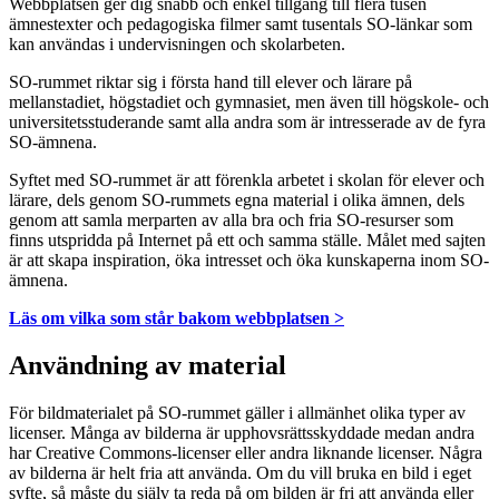
Webbplatsen ger dig snabb och enkel tillgång till flera tusen
ämnestexter och pedagogiska filmer samt tusentals SO-länkar som
kan användas i undervisningen och skolarbeten.
SO-rummet riktar sig i första hand till elever och lärare på
mellanstadiet, högstadiet och gymnasiet, men även till högskole- och
universitetsstuderande samt alla andra som är intresserade av de fyra
SO-ämnena.
Syftet med SO-rummet är att förenkla arbetet i skolan för elever och
lärare, dels genom SO-rummets egna material i olika ämnen, dels
genom att samla merparten av alla bra och fria SO-resurser som
finns utspridda på Internet på ett och samma ställe. Målet med sajten
är att skapa inspiration, öka intresset och öka kunskaperna inom SO-
ämnena.
Läs om vilka som står bakom webbplatsen >
Användning av material
För bildmaterialet på SO-rummet gäller i allmänhet olika typer av
licenser. Många av bilderna är upphovsrättsskyddade medan andra
har Creative Commons-licenser eller andra liknande licenser. Några
av bilderna är helt fria att använda. Om du vill bruka en bild i eget
syfte, så måste du själv ta reda på om bilden är fri att använda eller