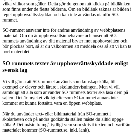
vilka villkor som gäller. Detta gör du genom att klicka på bildlänken
som finns under de flesta bilderna. Om en bildlänk saknas är bilden i
regel upphovsrättsskyddad och kan inte användas utanför SO-
rummet.
SO-rummet ansvarar inte för andras användning av webbplatsens
material. Om du är upphovsrättsinnehavare och anser att SO-
rummets användning av ditt material bryter mot upphovsrätten och
bör plockas bort, så är du välkommen att meddela oss så att vi kan ta
bort materialet.
SO-rummets texter är upphovsrättsskyddade enligt
svensk lag
Vi vill gärna att SO-rummet används som kunskapskälla, till
exempel av elever och lärare i skolundervisningen. Men vi vill
samtidigt att alla som använder SO-rummets texter ska läsa dem på
sajten. Det är mycket viktigt eftersom SO-rummet annars inte
kommer att kunna fortsätta vara en öppen webbplats.
När du använder text- eller bildmaterial från SO-rummet i
skolarbeten och på andra godkända ställen måste du alltid uppge
källan! Det måste framgå tydligt vem som skrivit texten och varifrån
materialet kommer (SO-rummet.se, inkl. länk).