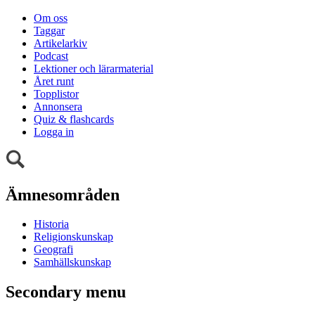
Om oss
Taggar
Artikelarkiv
Podcast
Lektioner och lärarmaterial
Året runt
Topplistor
Annonsera
Quiz & flashcards
Logga in
Ämnesområden
Historia
Religionskunskap
Geografi
Samhällskunskap
Secondary menu