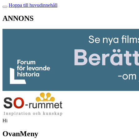
Hoppa till huvudinnehåll
ANNONS
Hi
OvanMeny