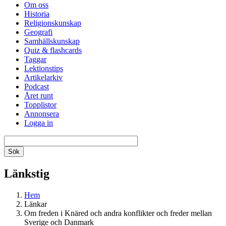
Om oss
Historia
Religionskunskap
Geografi
Samhällskunskap
Quiz & flashcards
Taggar
Lektionstips
Artikelarkiv
Podcast
Året runt
Topplistor
Annonsera
Logga in
Länkstig
Hem
Länkar
Om freden i Knäred och andra konflikter och freder mellan
Sverige och Danmark