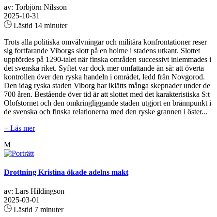
av: Torbjörn Nilsson
2025-10-31
Lästid 14 minuter
Trots alla politiska omvälvningar och militära konfrontationer reser
sig fortfarande Viborgs slott på en holme i stadens utkant. Slottet
uppfördes på 1290-talet när finska områden successivt inlemmades i
det svenska riket. Syftet var dock mer omfattande än så: att överta
kontrollen över den ryska handeln i området, ledd från Novgorod.
Den idag ryska staden Viborg har iklätts många skepnader under de
700 åren. Bestående över tid är att slottet med det karakteristiska S:t
Olofstornet och den omkringliggande staden utgjort en brännpunkt i
de svenska och finska relationerna med den ryske grannen i öster...
+ Läs mer
M
Drottning Kristina ökade adelns makt
av: Lars Hildingson
2025-03-01
Lästid 7 minuter