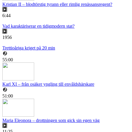
Kristian II – blodtörstig tyrann eller rimlig renässansregent?
6:44
Vad karaktäriserar en tidigmodern stat?
1956
Trettioåriga kriget på 20 min
55:00
Karl XI – från osäker yngling till envåldshärskare
51:00
Maria Eleonora – drottningen som gick sin egen väg
11:25