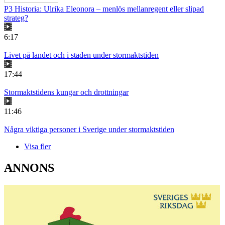
P3 Historia: Ulrika Eleonora – menlös mellanregent eller slipad
strateg?
6:17
Livet på landet och i staden under stormaktstiden
17:44
Stormaktstidens kungar och drottningar
11:46
Några viktiga personer i Sverige under stormaktstiden
Visa fler
ANNONS