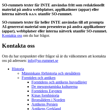
SO-rummets texter får INTE användas fritt som redaktionellt
material på andra webbplatser, applikationer (appar) eller
interna nätverk o.s.v. utanför SO-rummet.
SO-rummets texter får heller INTE användas till att prompta
AI-genererat material som presenteras på andra applikationer
(appar), webbplatser eller interna nätverk utanför SO-rummet.
Kontakta oss
om du har frågor.
Kontakta oss
Om du har synpunkter eller frågor så är du välkommen att kontakta
oss på adressen:
info@so-rummet.se
Historia
Människans förhistoria och stenåldern
Forntiden och antiken
Forntidens och antikens huvudlinjer
De mesopotamiska kulturerna
Forntidens Egypten
Kinas fornhistoria
Bronsåldern i Norden
Antikens Persien
Antikens Grekland