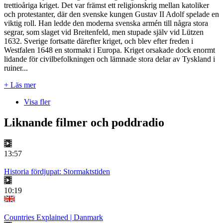
trettioåriga kriget. Det var främst ett religionskrig mellan katoliker
och protestanter, där den svenske kungen Gustav II Adolf spelade en
viktig roll. Han ledde den moderna svenska armén till några stora
segrar, som slaget vid Breitenfeld, men stupade själv vid Lützen
1632. Sverige fortsatte därefter kriget, och blev efter freden i
Westfalen 1648 en stormakt i Europa. Kriget orsakade dock enormt
lidande för civilbefolkningen och lämnade stora delar av Tyskland i
ruiner...
+ Läs mer
Visa fler
Liknande filmer och poddradio
13:57
Historia fördjupat: Stormaktstiden
10:19
Countries Explained | Danmark