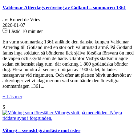
Valdemar Atterdags erövring av Gotland – sommaren 1361
av: Robert de Vries
2026-01-07
Lästid 10 minuter
En varm sommardag 1361 anlände den danske kungen Valdemar
Atterdag till Gotland med en stor och välutrustad armé. På Gotland
fanns inga soldater, så bönderna fick själva försöka försvara ön med
de vapen och skydd som de hade. Utanför Visbys stadsmur ägde
sedan ett hemskt slag rum, där omkring 1 800 gotländska bönder
dog. Flera hundra år senare, i början av 1900-talet, hittades
massgravar vid ringmuren. Och efter att platsen blivit undersökt av
arkeologer vet vi idag mer om vad som hände den ödesdigra
sommardagen 1361...
+ Läs mer
S
Viborg – svenskt gränsfäste mot öster