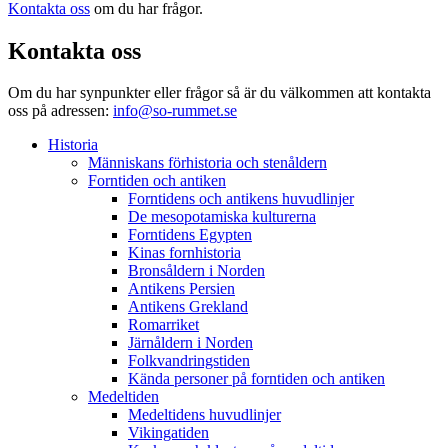
Kontakta oss
om du har frågor.
Kontakta oss
Om du har synpunkter eller frågor så är du välkommen att kontakta
oss på adressen:
info@so-rummet.se
Historia
Människans förhistoria och stenåldern
Forntiden och antiken
Forntidens och antikens huvudlinjer
De mesopotamiska kulturerna
Forntidens Egypten
Kinas fornhistoria
Bronsåldern i Norden
Antikens Persien
Antikens Grekland
Romarriket
Järnåldern i Norden
Folkvandringstiden
Kända personer på forntiden och antiken
Medeltiden
Medeltidens huvudlinjer
Vikingatiden