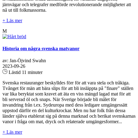
järnvägar och telegrafer medförde revolutionerande möjligheter att
nå ut till folkmassorna.
+ Läs mer
M
Historia om några svenska matvanor
av: Jan-Öjvind Swahn
2023-09-26
Lästid 11 minuter
Svenska restauranger beskylldes förr för att vara stela och tråkiga.
Tvånget för män att bära slips för att bli insläppta på "finare" ställen
var lika beryktat som kravet att äta en viss mängd lagad mat för att
bli serverad öl och snaps. När Sverige började bli målet för
invandring från t.ex. Sydeuropa med dess ledigare umgängessätt
uppstod därför en del kulturkrockar. Men nu har folk från dessa
länder själva etablerat sig på denna marknad och berikat svenskarnas
vanor i fråga om mat, dryck och relaterade umgängesformer...
+ Läs mer