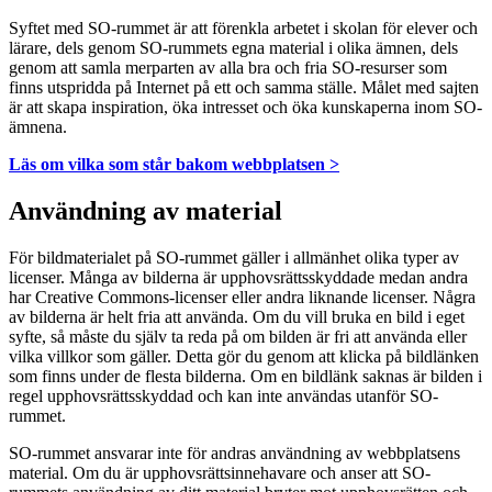
Syftet med SO-rummet är att förenkla arbetet i skolan för elever och
lärare, dels genom SO-rummets egna material i olika ämnen, dels
genom att samla merparten av alla bra och fria SO-resurser som
finns utspridda på Internet på ett och samma ställe. Målet med sajten
är att skapa inspiration, öka intresset och öka kunskaperna inom SO-
ämnena.
Läs om vilka som står bakom webbplatsen >
Användning av material
För bildmaterialet på SO-rummet gäller i allmänhet olika typer av
licenser. Många av bilderna är upphovsrättsskyddade medan andra
har Creative Commons-licenser eller andra liknande licenser. Några
av bilderna är helt fria att använda. Om du vill bruka en bild i eget
syfte, så måste du själv ta reda på om bilden är fri att använda eller
vilka villkor som gäller. Detta gör du genom att klicka på bildlänken
som finns under de flesta bilderna. Om en bildlänk saknas är bilden i
regel upphovsrättsskyddad och kan inte användas utanför SO-
rummet.
SO-rummet ansvarar inte för andras användning av webbplatsens
material. Om du är upphovsrättsinnehavare och anser att SO-