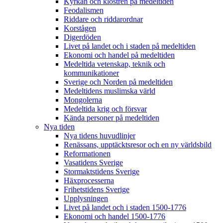
Kyrkan och klostren på medeltiden
Feodalismen
Riddare och riddarordnar
Korstågen
Digerdöden
Livet på landet och i staden på medeltiden
Ekonomi och handel på medeltiden
Medeltida vetenskap, teknik och
kommunikationer
Sverige och Norden på medeltiden
Medeltidens muslimska värld
Mongolerna
Medeltida krig och försvar
Kända personer på medeltiden
Nya tiden
Nya tidens huvudlinjer
Renässans, upptäcktsresor och en ny världsbild
Reformationen
Vasatidens Sverige
Stormaktstidens Sverige
Häxprocesserna
Frihetstidens Sverige
Upplysningen
Livet på landet och i staden 1500-1776
Ekonomi och handel 1500-1776