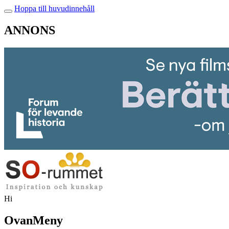
Hoppa till huvudinnehåll
ANNONS
Hi
OvanMeny