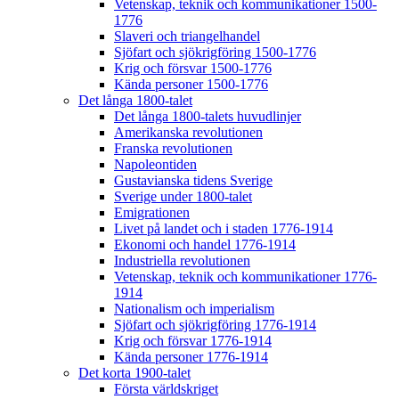
Vetenskap, teknik och kommunikationer 1500-
1776
Slaveri och triangelhandel
Sjöfart och sjökrigföring 1500-1776
Krig och försvar 1500-1776
Kända personer 1500-1776
Det långa 1800-talet
Det långa 1800-talets huvudlinjer
Amerikanska revolutionen
Franska revolutionen
Napoleontiden
Gustavianska tidens Sverige
Sverige under 1800-talet
Emigrationen
Livet på landet och i staden 1776-1914
Ekonomi och handel 1776-1914
Industriella revolutionen
Vetenskap, teknik och kommunikationer 1776-
1914
Nationalism och imperialism
Sjöfart och sjökrigföring 1776-1914
Krig och försvar 1776-1914
Kända personer 1776-1914
Det korta 1900-talet
Första världskriget