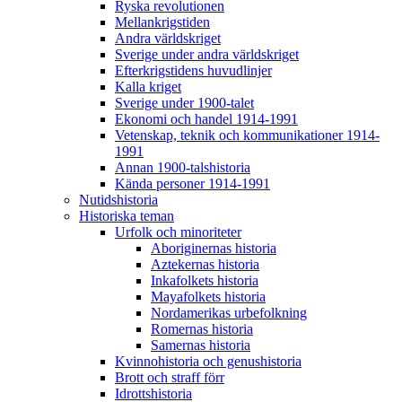
Ryska revolutionen
Mellankrigstiden
Andra världskriget
Sverige under andra världskriget
Efterkrigstidens huvudlinjer
Kalla kriget
Sverige under 1900-talet
Ekonomi och handel 1914-1991
Vetenskap, teknik och kommunikationer 1914-
1991
Annan 1900-talshistoria
Kända personer 1914-1991
Nutidshistoria
Historiska teman
Urfolk och minoriteter
Aboriginernas historia
Aztekernas historia
Inkafolkets historia
Mayafolkets historia
Nordamerikas urbefolkning
Romernas historia
Samernas historia
Kvinnohistoria och genushistoria
Brott och straff förr
Idrottshistoria