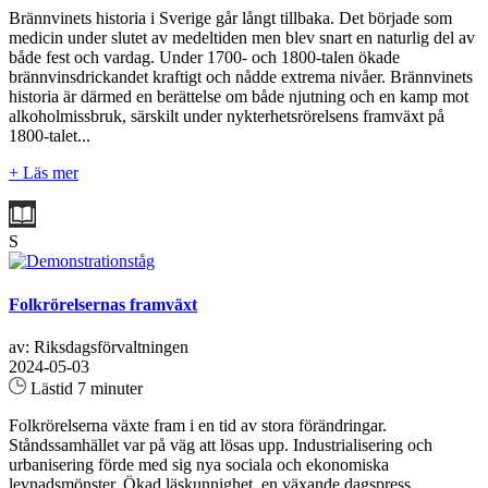
Brännvinets historia i Sverige går långt tillbaka. Det började som
medicin under slutet av medeltiden men blev snart en naturlig del av
både fest och vardag. Under 1700- och 1800-talen ökade
brännvinsdrickandet kraftigt och nådde extrema nivåer. Brännvinets
historia är därmed en berättelse om både njutning och en kamp mot
alkoholmissbruk, särskilt under nykterhetsrörelsens framväxt på
1800-talet...
+ Läs mer
S
Folkrörelsernas framväxt
av: Riksdagsförvaltningen
2024-05-03
Lästid 7 minuter
Folkrörelserna växte fram i en tid av stora förändringar.
Ståndssamhället var på väg att lösas upp. Industrialisering och
urbanisering förde med sig nya sociala och ekonomiska
levnadsmönster. Ökad läskunnighet, en växande dagspress,