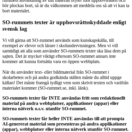
rummets användning av ditt material bryter mot upphovsrätten och
bör plockas bort, så är du välkommen att meddela oss så att vi kan ta
bort materialet.
SO-rummets texter är upphovsrättsskyddade enligt
svensk lag
Vi vill gärna att SO-rummet används som kunskapskälla, till
exempel av elever och lärare i skolundervisningen. Men vi vill
samtidigt att alla som använder SO-rummets texter ska läsa dem på
sajten. Det är mycket viktigt eftersom SO-rummet annars inte
kommer att kunna fortsätta vara en öppen webbplats.
När du använder text- eller bildmaterial från SO-rummet i
skolarbeten och på andra godkända ställen måste du alltid uppge
källan! Det måste framgå tydligt vem som skrivit texten och varifrån
materialet kommer (SO-rummet.se, inkl. länk).
SO-rummets texter får INTE användas fritt som redaktionellt
material på andra webbplatser, applikationer (appar) eller
interna nätverk o.s.v. utanför SO-rummet.
SO-rummets texter får heller INTE användas till att prompta
AI-genererat material som presenteras på andra applikationer
(appar), webbplatser eller interna nätverk utanför SO-rummet.