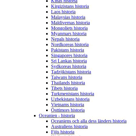
Kinas historia
Kirgizistans historia
Laos historia
Malaysias historia
Maldivernas historia
Mongoliets historia
Myanmars historia
Nepals historia
Nordkoreas historia
Pakistans historia
Singapores historia
Sri Lankas historia
Sydkoreas historia
Tadzjikistans historia
Taiwans historia
Thailands historia
Tibets historia
Turkmenistans historia
Uzbekistans historia
Vietnams historia
Östtimors historia
Oceanien - historia
Oceaniens och alla dess länders historia
Australiens historia
Fijis historia