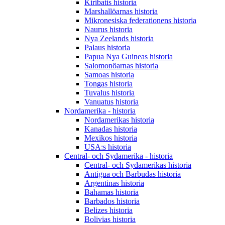
Kiribatis historia
Marshallöarnas historia
Mikronesiska federationens historia
Naurus historia
Nya Zeelands historia
Palaus historia
Papua Nya Guineas historia
Salomonöarnas historia
Samoas historia
Tongas historia
Tuvalus historia
Vanuatus historia
Nordamerika - historia
Nordamerikas historia
Kanadas historia
Mexikos historia
USA:s historia
Central- och Sydamerika - historia
Central- och Sydamerikas historia
Antigua och Barbudas historia
Argentinas historia
Bahamas historia
Barbados historia
Belizes historia
Bolivias historia