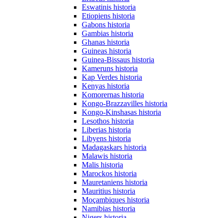
Eswatinis historia
Etiopiens historia
Gabons historia
Gambias historia
Ghanas historia
Guineas historia
Guinea-Bissaus historia
Kameruns historia
Kap Verdes historia
Kenyas historia
Komorernas historia
Kongo-Brazzavilles historia
Kongo-Kinshasas historia
Lesothos historia
Liberias historia
Libyens historia
Madagaskars historia
Malawis historia
Malis historia
Marockos historia
Mauretaniens historia
Mauritius historia
Moçambiques historia
Namibias historia
Nigers historia