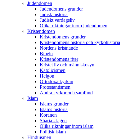
Judendomen
Judendomens grunder
Judisk historia
Judiskt vardagsliv
Olika riktningar inom judendomen
Kristendomen
Kristendomens grunder
Kristendomens historia och kyrkohistoria
Nordens kristnande
Bibeln
Kristendomens riter
Kristet liv och människosyn
Katolicismen
Helgon
Ortodoxa kyrkan
Protestantismen
Andra kyrkor och samfund
Islam
Islams grunder
Islams historia
Koranen
Sharia - lagen
Olika riktningar inom islam
Politisk islam
Hinduismen