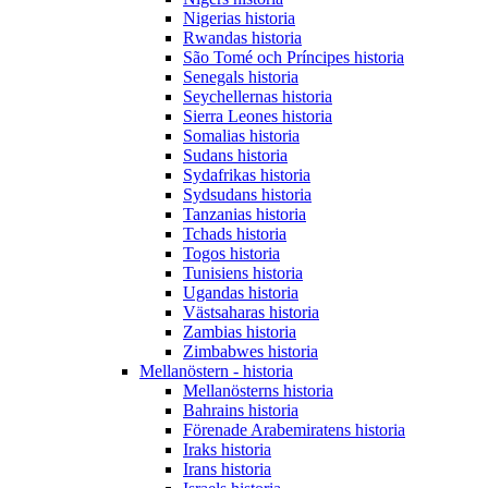
Nigerias historia
Rwandas historia
São Tomé och Príncipes historia
Senegals historia
Seychellernas historia
Sierra Leones historia
Somalias historia
Sudans historia
Sydafrikas historia
Sydsudans historia
Tanzanias historia
Tchads historia
Togos historia
Tunisiens historia
Ugandas historia
Västsaharas historia
Zambias historia
Zimbabwes historia
Mellanöstern - historia
Mellanösterns historia
Bahrains historia
Förenade Arabemiratens historia
Iraks historia
Irans historia