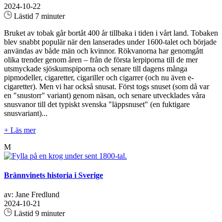
2024-10-22
Lästid 7 minuter
Bruket av tobak går bortåt 400 år tillbaka i tiden i vårt land. Tobaken
blev snabbt populär när den lanserades under 1600-talet och började
användas av både män och kvinnor. Rökvanorna har genomgått
olika trender genom åren – från de första lerpiporna till de mer
utsmyckade sjöskumspiporna och senare till dagens många
pipmodeller, cigaretter, cigariller och cigarrer (och nu även e-
cigaretter). Men vi har också snusat. Först togs snuset (som då var
en "snustorr" variant) genom näsan, och senare utvecklades våra
snusvanor till det typiskt svenska "läppsnuset" (en fuktigare
snusvariant)...
+ Läs mer
M
Brännvinets historia i Sverige
av: Jane Fredlund
2024-10-21
Lästid 9 minuter