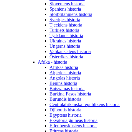
Sloveniens historia
Spaniens historia
Storbritanniens historia
Sveriges historia
Tjeckiens historia
Turkiets historia
Tysklands historia
Ukrainas historia
Ungerns historia
Vatikanstatens historia
Österrikes historia
Afrika - historia
Afrikas historia
Algeriets historia
Angolas historia
Benins historia
Botswanas historia
Burkina Fasos historia
Burundis historia
Centralafrikanska republikens historia
Djiboutis historia
Egyptens historia
Ekvatorialguineas historia
Elfenbenskustens historia
Eritreas historia