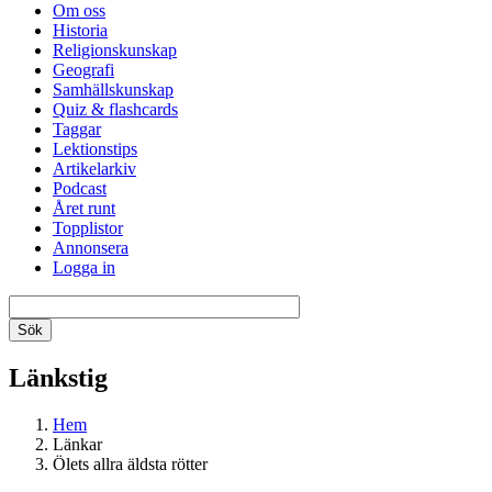
Om oss
Historia
Religionskunskap
Geografi
Samhällskunskap
Quiz & flashcards
Taggar
Lektionstips
Artikelarkiv
Podcast
Året runt
Topplistor
Annonsera
Logga in
Länkstig
Hem
Länkar
Ölets allra äldsta rötter