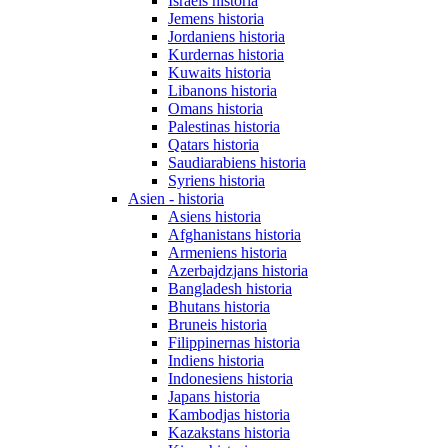
Israels historia
Jemens historia
Jordaniens historia
Kurdernas historia
Kuwaits historia
Libanons historia
Omans historia
Palestinas historia
Qatars historia
Saudiarabiens historia
Syriens historia
Asien - historia
Asiens historia
Afghanistans historia
Armeniens historia
Azerbajdzjans historia
Bangladesh historia
Bhutans historia
Bruneis historia
Filippinernas historia
Indiens historia
Indonesiens historia
Japans historia
Kambodjas historia
Kazakstans historia