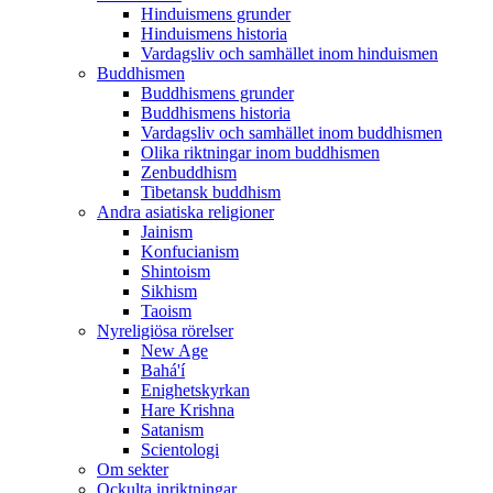
Hinduismens grunder
Hinduismens historia
Vardagsliv och samhället inom hinduismen
Buddhismen
Buddhismens grunder
Buddhismens historia
Vardagsliv och samhället inom buddhismen
Olika riktningar inom buddhismen
Zenbuddhism
Tibetansk buddhism
Andra asiatiska religioner
Jainism
Konfucianism
Shintoism
Sikhism
Taoism
Nyreligiösa rörelser
New Age
Bahá'í
Enighetskyrkan
Hare Krishna
Satanism
Scientologi
Om sekter
Ockulta inriktningar