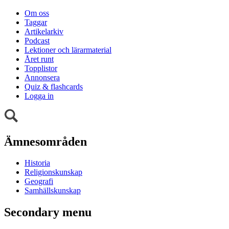
Om oss
Taggar
Artikelarkiv
Podcast
Lektioner och lärarmaterial
Året runt
Topplistor
Annonsera
Quiz & flashcards
Logga in
Ämnesområden
Historia
Religionskunskap
Geografi
Samhällskunskap
Secondary menu