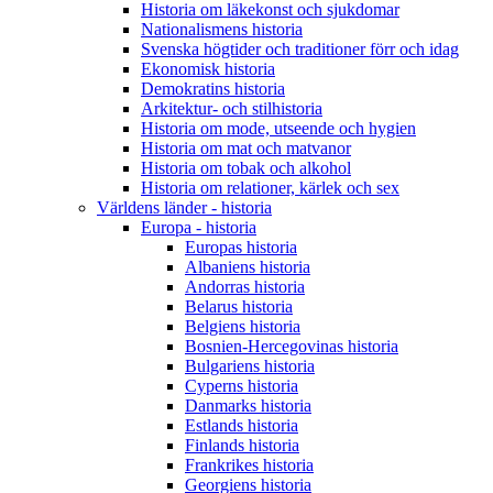
Historia om läkekonst och sjukdomar
Nationalismens historia
Svenska högtider och traditioner förr och idag
Ekonomisk historia
Demokratins historia
Arkitektur- och stilhistoria
Historia om mode, utseende och hygien
Historia om mat och matvanor
Historia om tobak och alkohol
Historia om relationer, kärlek och sex
Världens länder - historia
Europa - historia
Europas historia
Albaniens historia
Andorras historia
Belarus historia
Belgiens historia
Bosnien-Hercegovinas historia
Bulgariens historia
Cyperns historia
Danmarks historia
Estlands historia
Finlands historia
Frankrikes historia
Georgiens historia