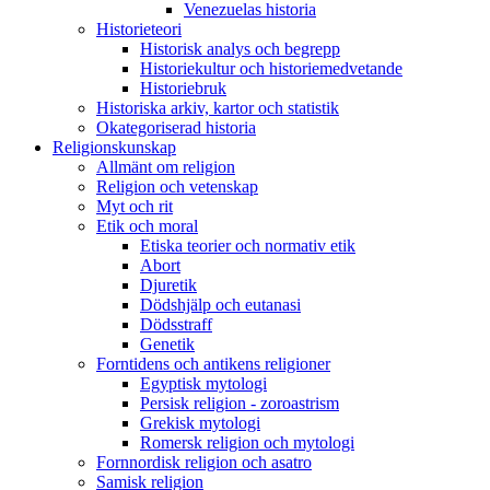
Venezuelas historia
Historieteori
Historisk analys och begrepp
Historiekultur och historiemedvetande
Historiebruk
Historiska arkiv, kartor och statistik
Okategoriserad historia
Religionskunskap
Allmänt om religion
Religion och vetenskap
Myt och rit
Etik och moral
Etiska teorier och normativ etik
Abort
Djuretik
Dödshjälp och eutanasi
Dödsstraff
Genetik
Forntidens och antikens religioner
Egyptisk mytologi
Persisk religion - zoroastrism
Grekisk mytologi
Romersk religion och mytologi
Fornnordisk religion och asatro
Samisk religion