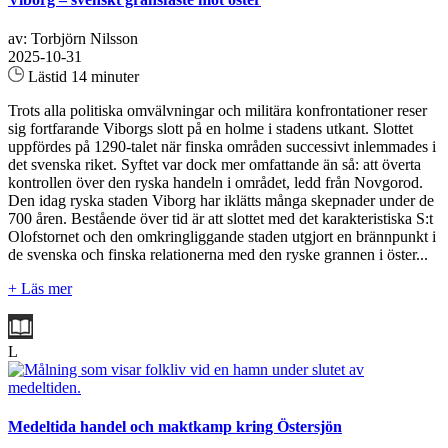
av: Torbjörn Nilsson
2025-10-31
Lästid 14 minuter
Trots alla politiska omvälvningar och militära konfrontationer reser
sig fortfarande Viborgs slott på en holme i stadens utkant. Slottet
uppfördes på 1290-talet när finska områden successivt inlemmades i
det svenska riket. Syftet var dock mer omfattande än så: att överta
kontrollen över den ryska handeln i området, ledd från Novgorod.
Den idag ryska staden Viborg har iklätts många skepnader under de
700 åren. Bestående över tid är att slottet med det karakteristiska S:t
Olofstornet och den omkringliggande staden utgjort en brännpunkt i
de svenska och finska relationerna med den ryske grannen i öster...
+ Läs mer
L
Medeltida handel och maktkamp kring Östersjön