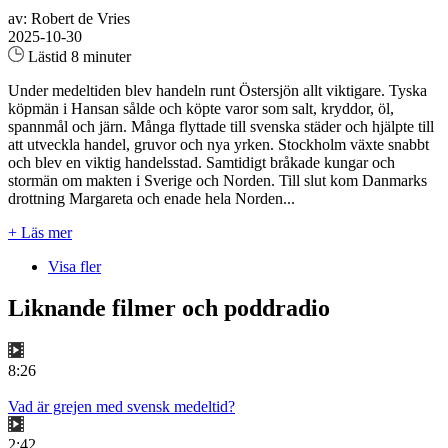
av: Robert de Vries
2025-10-30
Lästid 8 minuter
Under medeltiden blev handeln runt Östersjön allt viktigare. Tyska
köpmän i Hansan sålde och köpte varor som salt, kryddor, öl,
spannmål och järn. Många flyttade till svenska städer och hjälpte till
att utveckla handel, gruvor och nya yrken. Stockholm växte snabbt
och blev en viktig handelsstad. Samtidigt bråkade kungar och
stormän om makten i Sverige och Norden. Till slut kom Danmarks
drottning Margareta och enade hela Norden...
+ Läs mer
Visa fler
Liknande filmer och poddradio
8:26
Vad är grejen med svensk medeltid?
2:42