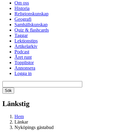
Om oss
Historia
Religionskunskap
Geografi
Samhällskunskap
Quiz & flashcards
Taggar
Lektionstips
Artikelarkiv
Podcast
Året runt
Topplistor
Annonsera
Logga in
Länkstig
Hem
Länkar
Nyköpings gästabud