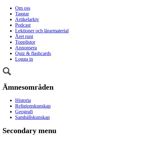
Om oss
Taggar
Artikelarkiv
Podcast
Lektioner och lärarmaterial
Året runt
Topplistor
Annonsera
Quiz & flashcards
Logga in
Ämnesområden
Historia
Religionskunskap
Geografi
Samhällskunskap
Secondary menu