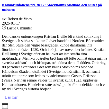
Kalmarunionens tid, del 2: Stockholms blodbad och slutet på
unionen
av: Robert de Vries
2026-01-17
Lästid 6 minuter
Den danske unionskungen Kristian II ville bli erkänd som kung i
Sverige och stärka sin kontroll över handeln i Norden. Efter strider
där Sten Sture den yngre besegrades, kunde danskarna inta
Stockholm hösten 1520. Och i början av november kröntes Kristian
II till kung i Sverige efter att ha lovat att inte straffa sina
motståndare. Men kort därefter bröt han sitt löfte och lät gripa många
svenska adelsmän och biskopar, och döma dem till döden. Omkring
80 personer avrättades i det som kallas Stockholms blodbad.
Händelsen ökade motståndet i Sverige mot Kristian II, och snart
utbröt ett uppror som leddes av adelsmannen Gustav Eriksson
(Vasa). När han senare valdes till svensk kung 1523, upplöstes
Kalmarunionen. Händelsen satte också punkt för medeltiden, och en
ny tid i Sveriges historia började...
+ Läs mer