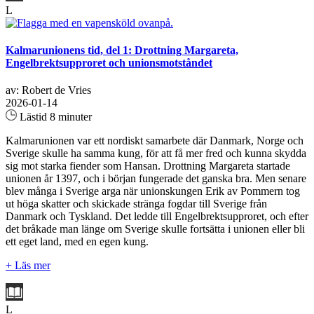
L
Kalmarunionens tid, del 1: Drottning Margareta,
Engelbrektsupproret och unionsmotståndet
av: Robert de Vries
2026-01-14
Lästid 8 minuter
Kalmarunionen var ett nordiskt samarbete där Danmark, Norge och
Sverige skulle ha samma kung, för att få mer fred och kunna skydda
sig mot starka fiender som Hansan. Drottning Margareta startade
unionen år 1397, och i början fungerade det ganska bra. Men senare
blev många i Sverige arga när unionskungen Erik av Pommern tog
ut höga skatter och skickade stränga fogdar till Sverige från
Danmark och Tyskland. Det ledde till Engelbrektsupproret, och efter
det bråkade man länge om Sverige skulle fortsätta i unionen eller bli
ett eget land, med en egen kung.
+ Läs mer
L