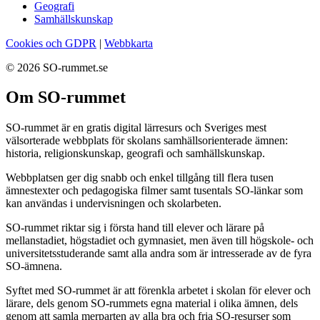
Geografi
Samhällskunskap
Cookies och GDPR
|
Webbkarta
© 2026 SO-rummet.se
Om SO-rummet
SO-rummet är en gratis digital lärresurs och Sveriges mest
välsorterade webbplats för skolans samhällsorienterade ämnen:
historia, religionskunskap, geografi och samhällskunskap.
Webbplatsen ger dig snabb och enkel tillgång till flera tusen
ämnestexter och pedagogiska filmer samt tusentals SO-länkar som
kan användas i undervisningen och skolarbeten.
SO-rummet riktar sig i första hand till elever och lärare på
mellanstadiet, högstadiet och gymnasiet, men även till högskole- och
universitetsstuderande samt alla andra som är intresserade av de fyra
SO-ämnena.
Syftet med SO-rummet är att förenkla arbetet i skolan för elever och
lärare, dels genom SO-rummets egna material i olika ämnen, dels
genom att samla merparten av alla bra och fria SO-resurser som