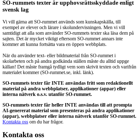
SO-rummets texter är upphovsrättsskyddade enligt
svensk lag
Vi vill gärna att SO-rummet används som kunskapskälla, till
exempel av elever och lärare i skolundervisningen. Men vi vill
samtidigt att alla som använder SO-rummets texter ska läsa dem på
sajten. Det är mycket viktigt eftersom SO-rummet annars inte
kommer att kunna fortsätta vara en öppen webbplats.
När du använder text- eller bildmaterial från SO-rummet i
skolarbeten och på andra godkända ställen måste du alltid uppge
källan! Det måste framgå tydligt vem som skrivit texten och varifrån
materialet kommer (SO-rummet.se, inkl. länk).
SO-rummets texter får INTE användas fritt som redaktionellt
material på andra webbplatser, applikationer (appar) eller
interna nätverk o.s.v. utanför SO-rummet.
SO-rummets texter får heller INTE användas till att prompta
AI-genererat material som presenteras på andra applikationer
(appar), webbplatser eller interna nätverk utanför SO-rummet.
Kontakta oss
om du har frågor.
Kontakta oss