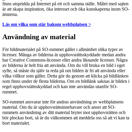
finns utspridda på Internet på ett och samma ställe. Målet med sajten
är att skapa inspiration, öka intresset och öka kunskaperna inom SO-
ämnena.
Läs om vilka som står bakom webbplatsen >
Användning av material
För bildmaterialet på SO-rummet gäller i allmänhet olika typer av
licenser. Många av bilderna är upphovsrättsskyddade medan andra
har Creative Commons-licenser eller andra liknande licenser. Några
av bilderna är helt fria att använda. Om du vill bruka en bild i eget
syfte, så måste du själv ta reda på om bilden är fri att använda eller
vilka villkor som gäller. Detta gör du genom att klicka på bildlänken
som finns under de flesta bilderna. Om en bildlänk saknas är bilden i
regel upphovsrättsskyddad och kan inte användas utanför SO-
rummet.
SO-rummet ansvarar inte för andras användning av webbplatsens
material. Om du är upphovsrättsinnehavare och anser att SO-
rummets användning av ditt material bryter mot upphovsrätten och
bör plockas bort, så är du välkommen att meddela oss så att vi kan ta
bort materialet.