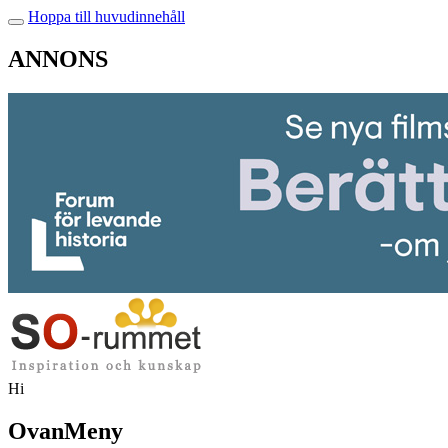
Hoppa till huvudinnehåll
ANNONS
Hi
OvanMeny