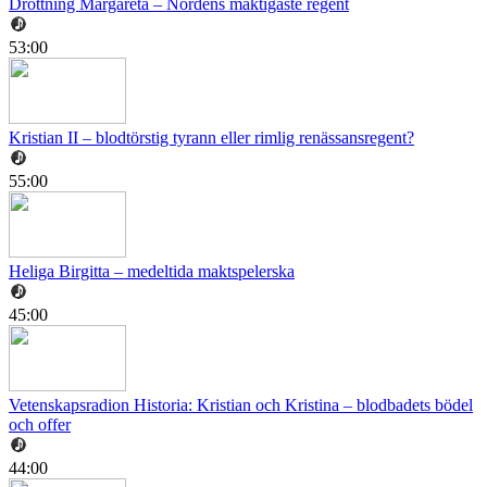
Drottning Margareta – Nordens mäktigaste regent
53:00
Kristian II – blodtörstig tyrann eller rimlig renässansregent?
55:00
Heliga Birgitta – medeltida maktspelerska
45:00
Vetenskapsradion Historia: Kristian och Kristina – blodbadets bödel
och offer
44:00