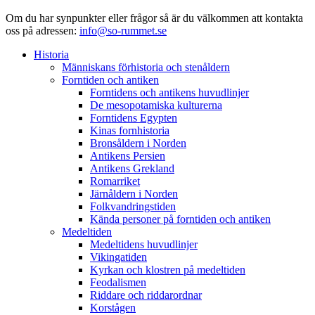
Om du har synpunkter eller frågor så är du välkommen att kontakta
oss på adressen:
info@so-rummet.se
Historia
Människans förhistoria och stenåldern
Forntiden och antiken
Forntidens och antikens huvudlinjer
De mesopotamiska kulturerna
Forntidens Egypten
Kinas fornhistoria
Bronsåldern i Norden
Antikens Persien
Antikens Grekland
Romarriket
Järnåldern i Norden
Folkvandringstiden
Kända personer på forntiden och antiken
Medeltiden
Medeltidens huvudlinjer
Vikingatiden
Kyrkan och klostren på medeltiden
Feodalismen
Riddare och riddarordnar
Korstågen