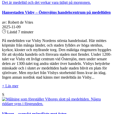
Hansestaden Visby – Östersjöns handelscentrum på medeltiden
av: Robert de Vries
2025-11-09
Lästid 7 minuter
På medeltiden var Visby Nordens största handelsstad. Här möttes
köpmän från många länder, och staden fylldes av höga stenhus,
kyrkor, kloster och myllrande torg. Den mäktiga ringmuren byggdes
för att skydda handeln och försvara staden mot fiender. Under 1200-
talet var Visby ett livligt centrum vid Östersjön, men under senare
delen av 1300-talet tog andra städer över handeln. Visbys betydelse
minskade och i slutet av medeltiden hade staden blivit en plats för
sjörövare. Men mycket från Visbys storhetstid finns kvar än idag.
Ingen annan nordisk stad känns mer medeltida än Visby...
+ Läs mer
S
Viborg – svenskt gränsfäste mot öster