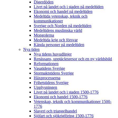
Digerdöden
Livet på landet och i staden på medeltiden
Ekonomi och handel på medeltiden
Medeltida vetenskap, teknik och
kommunikationer
Sverige och Norden på medeltiden
Medeltidens muslimska värld
Mongolerna
Medeltida krig och försvar
Kända personer på medeltiden
Nya tiden
Nya tidens huvudlinjer
Renässans, upptäcktsresor och en ny världsbild
Reformationen
Vasatidens Sverige
Stormaktstidens Sverige
Häxprocesserna
Frihetstidens Sverige
Upplysningen
Livet på landet och i staden 1500-1776
Ekonomi och handel 1500-1776
Vetenskap, teknik och kommunikationer 1500-
1776
Slaveri och triangelhandel
Sjöfart och sjökrigföring 1500-1776