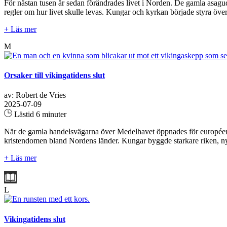
För nästan tusen år sedan förändrades livet i Norden. De gamla asagu
regler om hur livet skulle levas. Kungar och kyrkan började styra öve
+ Läs mer
M
Orsaker till vikingatidens slut
av: Robert de Vries
2025-07-09
Lästid 6 minuter
När de gamla handelsvägarna över Medelhavet öppnades för européerna 
kristendomen bland Nordens länder. Kungar byggde starkare riken, nya 
+ Läs mer
L
Vikingatidens slut