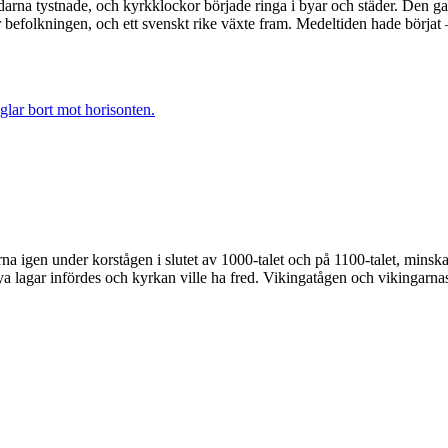
darna tystnade, och kyrkklockor började ringa i byar och städer. Den 
r befolkningen, och ett svenskt rike växte fram. Medeltiden hade börjat 
igen under korstågen i slutet av 1000‑talet och på 1100-talet, minskad
lagar infördes och kyrkan ville ha fred. Vikingatågen och vikingarnas t