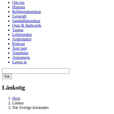
Om oss
Historia
Religionskunskap
Geografi
Samhällskunskap
Quiz & flashcards
Taggar
Lektionstips
Artikelarkiv
Podcast
Året runt
Topplistor
Annonsera
Logga in
Länkstig
Hem
Länkar
När Sverige kristnades