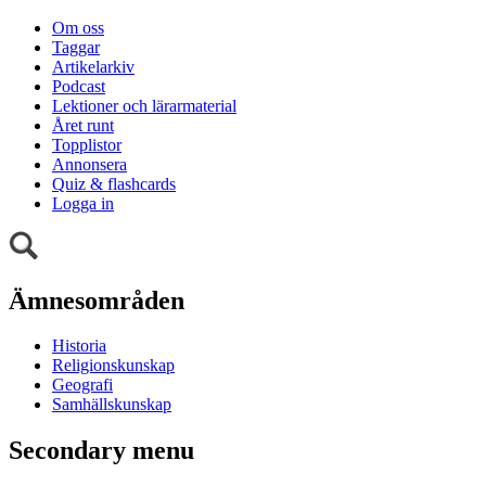
Om oss
Taggar
Artikelarkiv
Podcast
Lektioner och lärarmaterial
Året runt
Topplistor
Annonsera
Quiz & flashcards
Logga in
Ämnesområden
Historia
Religionskunskap
Geografi
Samhällskunskap
Secondary menu