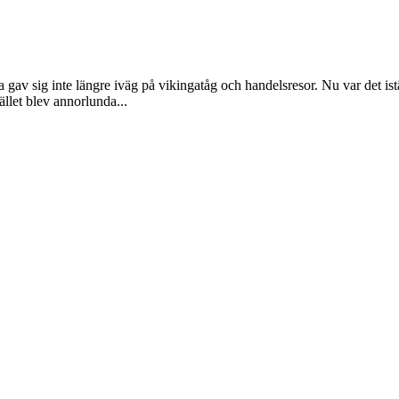
a gav sig inte längre iväg på vikingatåg och handelsresor. Nu var det is
llet blev annorlunda...