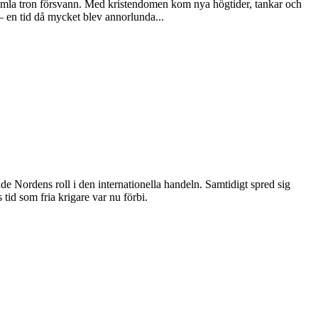
gamla tron försvann. Med kristendomen kom nya högtider, tankar och
– en tid då mycket blev annorlunda...
e Nordens roll i den internationella handeln. Samtidigt spred sig
id som fria krigare var nu förbi.