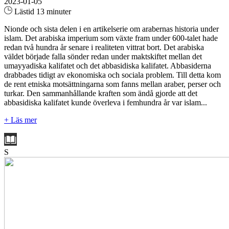
2023-01-05
Lästid 13 minuter
Nionde och sista delen i en artikelserie om arabernas historia under
islam. Det arabiska imperium som växte fram under 600-talet hade
redan två hundra år senare i realiteten vittrat bort. Det arabiska
väldet började falla sönder redan under maktskiftet mellan det
umayyadiska kalifatet och det abbasidiska kalifatet. Abbasiderna
drabbades tidigt av ekonomiska och sociala problem. Till detta kom
de rent etniska motsättningarna som fanns mellan araber, perser och
turkar. Den sammanhållande kraften som ändå gjorde att det
abbasidiska kalifatet kunde överleva i femhundra år var islam...
+ Läs mer
S