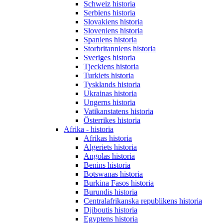
Schweiz historia
Serbiens historia
Slovakiens historia
Sloveniens historia
Spaniens historia
Storbritanniens historia
Sveriges historia
Tjeckiens historia
Turkiets historia
Tysklands historia
Ukrainas historia
Ungerns historia
Vatikanstatens historia
Österrikes historia
Afrika - historia
Afrikas historia
Algeriets historia
Angolas historia
Benins historia
Botswanas historia
Burkina Fasos historia
Burundis historia
Centralafrikanska republikens historia
Djiboutis historia
Egyptens historia