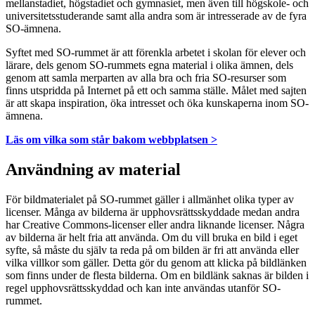
mellanstadiet, högstadiet och gymnasiet, men även till högskole- och
universitetsstuderande samt alla andra som är intresserade av de fyra
SO-ämnena.
Syftet med SO-rummet är att förenkla arbetet i skolan för elever och
lärare, dels genom SO-rummets egna material i olika ämnen, dels
genom att samla merparten av alla bra och fria SO-resurser som
finns utspridda på Internet på ett och samma ställe. Målet med sajten
är att skapa inspiration, öka intresset och öka kunskaperna inom SO-
ämnena.
Läs om vilka som står bakom webbplatsen >
Användning av material
För bildmaterialet på SO-rummet gäller i allmänhet olika typer av
licenser. Många av bilderna är upphovsrättsskyddade medan andra
har Creative Commons-licenser eller andra liknande licenser. Några
av bilderna är helt fria att använda. Om du vill bruka en bild i eget
syfte, så måste du själv ta reda på om bilden är fri att använda eller
vilka villkor som gäller. Detta gör du genom att klicka på bildlänken
som finns under de flesta bilderna. Om en bildlänk saknas är bilden i
regel upphovsrättsskyddad och kan inte användas utanför SO-
rummet.