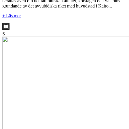
berättas även om det fatimidiska kalifatet, korstågen och Saladins
grundande av det ayyubidiska riket med huvudstad i Kairo...
+ Läs mer
S