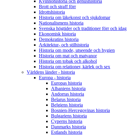
Kvinnohistoria och genushistoria
Brott och straff förr
Idrottshistoria
Historia om läkekonst och sjukdomar
Nationalismens historia
Svenska högtider och traditioner förr och idag
Ekonomisk historia
Demokratins historia
Arkitektur- och stilhistoria
Historia om mode, utseende och hygien
Historia om mat och matvanor
Historia om tobak och alkohol
Historia om relationer, kärlek och sex
Världens länder - historia
Europa - historia
Europas historia
Albaniens historia
Andorras historia
Belarus historia
Belgiens historia
Bosnien-Hercegovinas historia
Bulgariens historia
Cyperns historia
Danmarks historia
Estlands historia