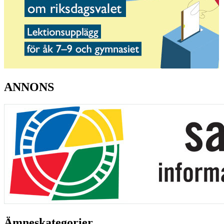
ANNONS
Ämneskategorier