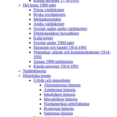
Kända personer 1776-1914
Det korta 1900-talet
Första världskriget
Ryska revolutionen
Mellankrigstiden
Andra världskriget
Sverige under andra världskriget
Efterkrigstidens huvudlinjer
Kalla kriget
Sverige under 1900-talet
Ekonomi och handel 1914-1991
Vetenskap, teknik och kommunikationer 1914-
1991
Annan 1900-talshistoria
Kända personer 1914-1991
Nutidshistoria
Historiska teman
Urfolk och minoriteter
Aboriginernas historia
Aztekernas historia
Inkafolkets historia
Mayafolkets historia
Nordamerikas urbefolkning
Romernas historia
Samernas historia