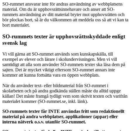
SO-rummet ansvarar inte för andras användning av webbplatsens
material. Om du är upphovsrättsinnehavare och anser att SO-
rummets användning av ditt material bryter mot upphovsrätten och
bör plockas bort, så är du välkommen att meddela oss så att vi kan ta
bort materialet.
SO-rummets texter är upphovsrättsskyddade enligt
svensk lag
Vi vill gärna att SO-rummet används som kunskapskälla, till
exempel av elever och lärare i skolundervisningen. Men vi vill
samtidigt att alla som använder SO-rummets texter ska läsa dem på
sajten. Det är mycket viktigt eftersom SO-rummet annars inte
kommer att kunna fortsätta vara en öppen webbplats.
När du använder text- eller bildmaterial från SO-rummet i
skolarbeten och på andra godkända ställen måste du alltid uppge
källan! Det måste framgå tydligt vem som skrivit texten och varifrån
materialet kommer (SO-rummet.se, inkl. länk).
SO-rummets texter får INTE användas fritt som redaktionellt
material på andra webbplatser, applikationer (appar) eller
interna nätverk o.s.v. utanför SO-rummet.