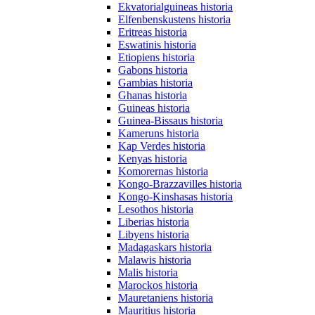
Ekvatorialguineas historia
Elfenbenskustens historia
Eritreas historia
Eswatinis historia
Etiopiens historia
Gabons historia
Gambias historia
Ghanas historia
Guineas historia
Guinea-Bissaus historia
Kameruns historia
Kap Verdes historia
Kenyas historia
Komorernas historia
Kongo-Brazzavilles historia
Kongo-Kinshasas historia
Lesothos historia
Liberias historia
Libyens historia
Madagaskars historia
Malawis historia
Malis historia
Marockos historia
Mauretaniens historia
Mauritius historia