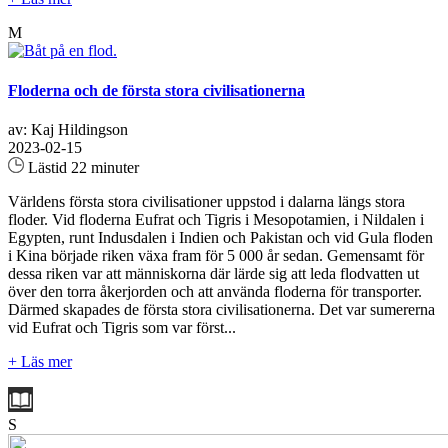
M
Floderna och de första stora civilisationerna
av: Kaj Hildingson
2023-02-15
Lästid 22 minuter
Världens första stora civilisationer uppstod i dalarna längs stora
floder. Vid floderna Eufrat och Tigris i Mesopotamien, i Nildalen i
Egypten, runt Indusdalen i Indien och Pakistan och vid Gula floden
i Kina började riken växa fram för 5 000 år sedan. Gemensamt för
dessa riken var att människorna där lärde sig att leda flodvatten ut
över den torra åkerjorden och att använda floderna för transporter.
Därmed skapades de första stora civilisationerna. Det var sumererna
vid Eufrat och Tigris som var först...
+ Läs mer
S