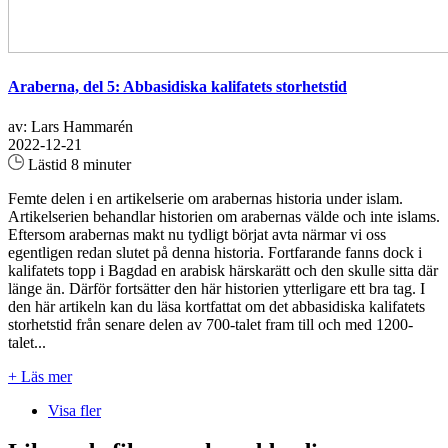
Araberna, del 5: Abbasidiska kalifatets storhetstid
av: Lars Hammarén
2022-12-21
Lästid 8 minuter
Femte delen i en artikelserie om arabernas historia under islam.
Artikelserien behandlar historien om arabernas välde och inte islams.
Eftersom arabernas makt nu tydligt börjat avta närmar vi oss
egentligen redan slutet på denna historia. Fortfarande fanns dock i
kalifatets topp i Bagdad en arabisk härskarätt och den skulle sitta där
länge än. Därför fortsätter den här historien ytterligare ett bra tag. I
den här artikeln kan du läsa kortfattat om det abbasidiska kalifatets
storhetstid från senare delen av 700-talet fram till och med 1200-
talet...
+ Läs mer
Visa fler