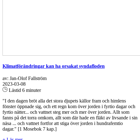
Klimatförändringar kan ha orsakat syndafloden
av: Jan-Olof Fallström
2023-03-08
Lästid 6 minuter
"I den dagen bröt alla det stora djupets källor fram och himlens
fönster öppnade sig, och ett regn kom över jorden i fyrtio dagar och
fyrtio nätter... och vattnet steg mer och mer över jorden. Allt som
fanns på det torra omkom, allt som där hade en fläkt av livsande i sin
näsa ... och vattnet fortfor att stiga över jorden i hundrafemtio
dagar." [1 Mosebok 7 kap.]
+ Läs mer