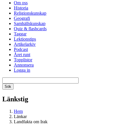
Om oss
Historia
Religionskunskap
Geografi
Samhällskunskap
Quiz & flashcards
Taggar
Lektionstips
Artikelarkiv
Podcast
Året runt
Topplistor
Annonsera
Logga in
Länkstig
Hem
Länkar
Landfakta om Irak