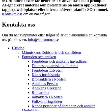
SO-rummets texter får heller INTE användas till att prompta
AI-genererat material som presenteras på andra applikationer
(appar), webbplatser eller interna nätverk utanför SO-rummet.
Kontakta oss
om du har frågor.
Kontakta oss
Om du har synpunkter eller frågor så är du välkommen att kontakta
oss på adressen:
info@so-rummet.se
Historia
Människans förhistoria och stenåldern
Forntiden och antiken
Forntidens och antikens huvudlinjer
De mesopotamiska kulturerna
Forntidens Egypten
Kinas fornhistoria
Bronsåldern i Norden
Antikens Persien
Antikens Grekland
Romarriket
Järnåldern i Norden
Folkvandringstiden
Kända personer på forntiden och antiken
Medeltiden