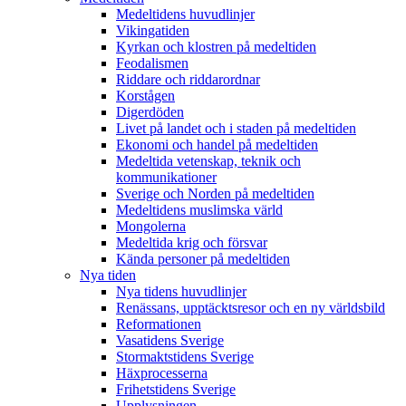
Medeltidens huvudlinjer
Vikingatiden
Kyrkan och klostren på medeltiden
Feodalismen
Riddare och riddarordnar
Korstågen
Digerdöden
Livet på landet och i staden på medeltiden
Ekonomi och handel på medeltiden
Medeltida vetenskap, teknik och
kommunikationer
Sverige och Norden på medeltiden
Medeltidens muslimska värld
Mongolerna
Medeltida krig och försvar
Kända personer på medeltiden
Nya tiden
Nya tidens huvudlinjer
Renässans, upptäcktsresor och en ny världsbild
Reformationen
Vasatidens Sverige
Stormaktstidens Sverige
Häxprocesserna
Frihetstidens Sverige
Upplysningen