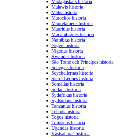
Madagaskars historia
Malawis historia
Malis historia
Marockos historia
Mauretaniens historia
Mauritius historia
Moçambiques historia
Namibias historia
Nigers historia
Nigerias historia
Rwandas historia
São Tomé och Príncipes historia
Senegals historia
Seychellernas historia
Sierra Leones historia
Somalias historia
Sudans historia
Sydafrikas historia
Sydsudans historia
Tanzanias historia
Tchads historia
Togos historia
Tunisiens historia
Ugandas historia
Västsaharas historia