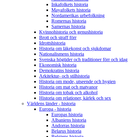
Inkafolkets historia
Mayafolkets historia
Nordamerikas urbefolkning
Romernas historia
Samernas historia
Kvinnohistoria och genushistoria
Brott och straff förr
Idrottshistoria
Historia om läkekonst och sjukdomar
Nationalismens historia
Svenska högtider och traditioner förr och idag
Ekonomisk historia
Demokratins historia
Arkitektur- och stilhistoria
Historia om mode, utseende och hygien
Historia om mat och matvanor
Historia om tobak och alkohol
Historia om relationer, kärlek och sex
Världens länder - historia
Europa - historia
Europas historia
Albaniens historia
Andorras historia
Belarus historia
Belgiens historia