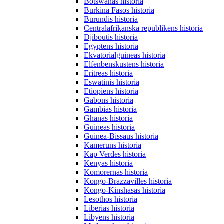
Botswanas historia
Burkina Fasos historia
Burundis historia
Centralafrikanska republikens historia
Djiboutis historia
Egyptens historia
Ekvatorialguineas historia
Elfenbenskustens historia
Eritreas historia
Eswatinis historia
Etiopiens historia
Gabons historia
Gambias historia
Ghanas historia
Guineas historia
Guinea-Bissaus historia
Kameruns historia
Kap Verdes historia
Kenyas historia
Komorernas historia
Kongo-Brazzavilles historia
Kongo-Kinshasas historia
Lesothos historia
Liberias historia
Libyens historia