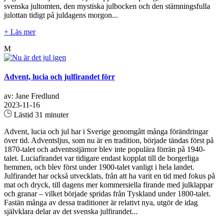
svenska jultomten, den mystiska julbocken och den stämningsfulla
julottan tidigt på juldagens morgon...
+ Läs mer
M
Advent, lucia och julfirandet förr
av: Jane Fredlund
2023-11-16
Lästid 31 minuter
Advent, lucia och jul har i Sverige genomgått många förändringar
över tid. Adventsljus, som nu är en tradition, började tändas först på
1870-talet och adventsstjärnor blev inte populära förrän på 1940-
talet. Luciafirandet var tidigare endast kopplat till de borgerliga
hemmen, och blev först under 1900-talet vanligt i hela landet.
Julfirandet har också utvecklats, från att ha varit en tid med fokus på
mat och dryck, till dagens mer kommersiella firande med julklappar
och granar – vilket började spridas från Tyskland under 1800-talet.
Fastän många av dessa traditioner är relativt nya, utgör de idag
självklara delar av det svenska julfirandet...