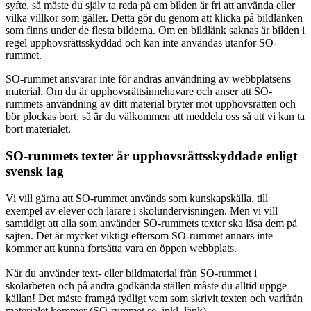
syfte, så måste du själv ta reda på om bilden är fri att använda eller
vilka villkor som gäller. Detta gör du genom att klicka på bildlänken
som finns under de flesta bilderna. Om en bildlänk saknas är bilden i
regel upphovsrättsskyddad och kan inte användas utanför SO-
rummet.
SO-rummet ansvarar inte för andras användning av webbplatsens
material. Om du är upphovsrättsinnehavare och anser att SO-
rummets användning av ditt material bryter mot upphovsrätten och
bör plockas bort, så är du välkommen att meddela oss så att vi kan ta
bort materialet.
SO-rummets texter är upphovsrättsskyddade enligt
svensk lag
Vi vill gärna att SO-rummet används som kunskapskälla, till
exempel av elever och lärare i skolundervisningen. Men vi vill
samtidigt att alla som använder SO-rummets texter ska läsa dem på
sajten. Det är mycket viktigt eftersom SO-rummet annars inte
kommer att kunna fortsätta vara en öppen webbplats.
När du använder text- eller bildmaterial från SO-rummet i
skolarbeten och på andra godkända ställen måste du alltid uppge
källan! Det måste framgå tydligt vem som skrivit texten och varifrån
materialet kommer (SO-rummet.se, inkl. länk).