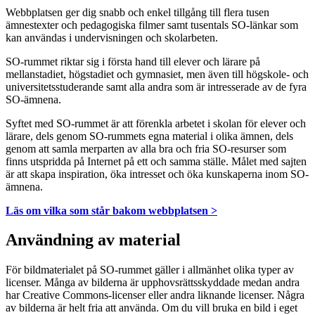
Webbplatsen ger dig snabb och enkel tillgång till flera tusen
ämnestexter och pedagogiska filmer samt tusentals SO-länkar som
kan användas i undervisningen och skolarbeten.
SO-rummet riktar sig i första hand till elever och lärare på
mellanstadiet, högstadiet och gymnasiet, men även till högskole- och
universitetsstuderande samt alla andra som är intresserade av de fyra
SO-ämnena.
Syftet med SO-rummet är att förenkla arbetet i skolan för elever och
lärare, dels genom SO-rummets egna material i olika ämnen, dels
genom att samla merparten av alla bra och fria SO-resurser som
finns utspridda på Internet på ett och samma ställe. Målet med sajten
är att skapa inspiration, öka intresset och öka kunskaperna inom SO-
ämnena.
Läs om vilka som står bakom webbplatsen >
Användning av material
För bildmaterialet på SO-rummet gäller i allmänhet olika typer av
licenser. Många av bilderna är upphovsrättsskyddade medan andra
har Creative Commons-licenser eller andra liknande licenser. Några
av bilderna är helt fria att använda. Om du vill bruka en bild i eget