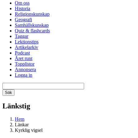
Om oss
Historia
Religionskunskap
Geografi
Samhällskunskap
Quiz & flashcards
Taggar
Lektionstips
Artikelarkiv
Podcast
Året runt
Topplistor
Annonsera
Logga in
Länkstig
Hem
Länkar
Kyrklig vigsel