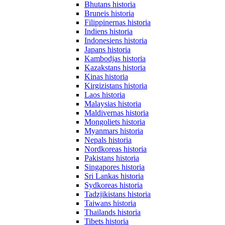
Bhutans historia
Bruneis historia
Filippinernas historia
Indiens historia
Indonesiens historia
Japans historia
Kambodjas historia
Kazakstans historia
Kinas historia
Kirgizistans historia
Laos historia
Malaysias historia
Maldivernas historia
Mongoliets historia
Myanmars historia
Nepals historia
Nordkoreas historia
Pakistans historia
Singapores historia
Sri Lankas historia
Sydkoreas historia
Tadzjikistans historia
Taiwans historia
Thailands historia
Tibets historia