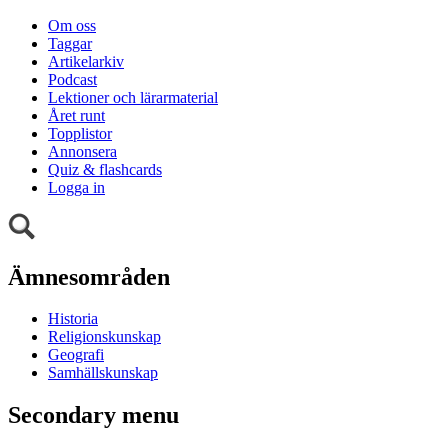
Om oss
Taggar
Artikelarkiv
Podcast
Lektioner och lärarmaterial
Året runt
Topplistor
Annonsera
Quiz & flashcards
Logga in
Ämnesområden
Historia
Religionskunskap
Geografi
Samhällskunskap
Secondary menu