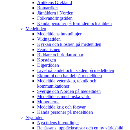
Antikens Grekland
Romarriket
Järnåldern i Norden
Folkvandringstiden
Kända personer på forntiden och antiken
Medeltiden
Medeltidens huvudlinjer
Vikingatiden
Kyrkan och klostren på medeltiden
Feodalismen
Riddare och riddarordnar
Korstågen
Digerdöden
Livet på landet och i staden på medeltiden
Ekonomi och handel på medeltiden
Medeltida vetenskap, teknik och
kommunikationer
Sverige och Norden på medeltiden
Medeltidens muslimska värld
Mongolerna
Medeltida krig och försvar
Kända personer på medeltiden
Nya tiden
Nya tidens huvudlinjer
Renässans, upptäcktsresor och en ny världsbild