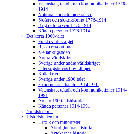
Vetenskap, teknik och kommunikationer 1776-
1914
Nationalism och imperialism
Sjöfart och sjökrigföring 1776-1914
Krig och försvar 1776-1914
Kända personer 1776-1914
Det korta 1900-talet
Första världskriget
Ryska revolutionen
Mellankrigstiden
Andra världskriget
Sverige under andra världskriget
Efterkrigstidens huvudlinjer
Kalla kriget
Sverige under 1900-talet
Ekonomi och handel 1914-1991
Vetenskap, teknik och kommunikationer 1914-
1991
Annan 1900-talshistoria
Kända personer 1914-1991
Nutidshistoria
Historiska teman
Urfolk och minoriteter
Aboriginernas historia
Aztekernas historia