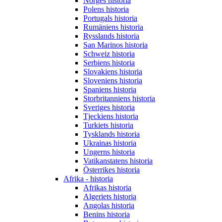
Norges historia
Polens historia
Portugals historia
Rumäniens historia
Rysslands historia
San Marinos historia
Schweiz historia
Serbiens historia
Slovakiens historia
Sloveniens historia
Spaniens historia
Storbritanniens historia
Sveriges historia
Tjeckiens historia
Turkiets historia
Tysklands historia
Ukrainas historia
Ungerns historia
Vatikanstatens historia
Österrikes historia
Afrika - historia
Afrikas historia
Algeriets historia
Angolas historia
Benins historia