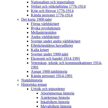
Nationalism och imperialism
Sjöfart och sjökrigföring 1776-1914
Krig och försvar 1776-1914
Kända personer 1776-1914
Det korta 1900-talet
Första världskriget
Ryska revolutionen
Mellankrigstiden
Andra världskriget
Sverige under andra världskriget
Efterkrigstidens huvudlinjer
Kalla kriget
Sverige under 1900-talet
Ekonomi och handel 1914-1991
Vetenskap, teknik och kommunikationer 1914-
1991
Annan 1900-talshistoria
Kända personer 1914-1991
Nutidshistoria
Historiska teman
Urfolk och minoriteter
Aboriginernas historia
Aztekernas historia
Inkafolkets historia
Mayafolkets historia