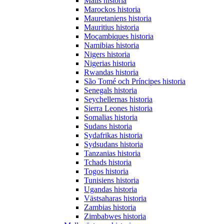
Malis historia
Marockos historia
Mauretaniens historia
Mauritius historia
Moçambiques historia
Namibias historia
Nigers historia
Nigerias historia
Rwandas historia
São Tomé och Príncipes historia
Senegals historia
Seychellernas historia
Sierra Leones historia
Somalias historia
Sudans historia
Sydafrikas historia
Sydsudans historia
Tanzanias historia
Tchads historia
Togos historia
Tunisiens historia
Ugandas historia
Västsaharas historia
Zambias historia
Zimbabwes historia