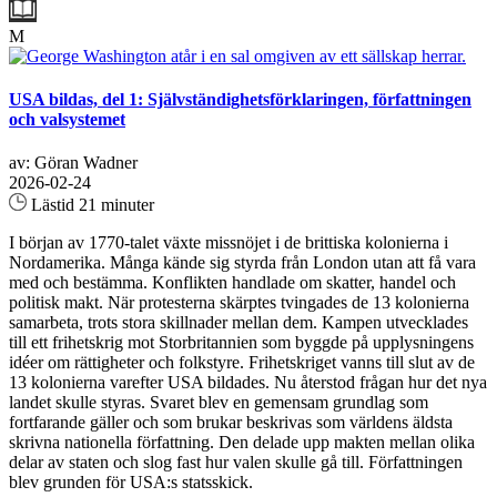
M
USA bildas, del 1: Självständighetsförklaringen, författningen
och valsystemet
av: Göran Wadner
2026-02-24
Lästid 21 minuter
I början av 1770-talet växte missnöjet i de brittiska kolonierna i
Nordamerika. Många kände sig styrda från London utan att få vara
med och bestämma. Konflikten handlade om skatter, handel och
politisk makt. När protesterna skärptes tvingades de 13 kolonierna
samarbeta, trots stora skillnader mellan dem. Kampen utvecklades
till ett frihetskrig mot Storbritannien som byggde på upplysningens
idéer om rättigheter och folkstyre. Frihetskriget vanns till slut av de
13 kolonierna varefter USA bildades. Nu återstod frågan hur det nya
landet skulle styras. Svaret blev en gemensam grundlag som
fortfarande gäller och som brukar beskrivas som världens äldsta
skrivna nationella författning. Den delade upp makten mellan olika
delar av staten och slog fast hur valen skulle gå till. Författningen
blev grunden för USA:s statsskick.