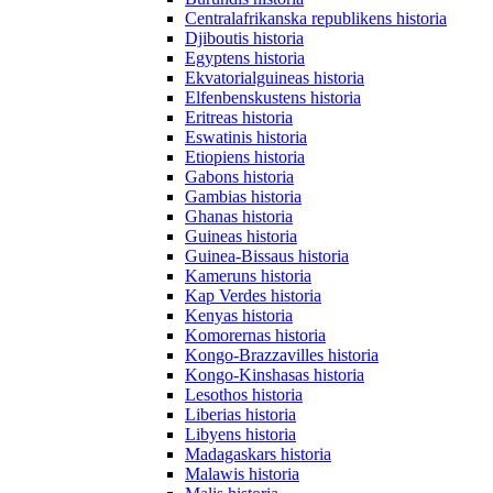
Centralafrikanska republikens historia
Djiboutis historia
Egyptens historia
Ekvatorialguineas historia
Elfenbenskustens historia
Eritreas historia
Eswatinis historia
Etiopiens historia
Gabons historia
Gambias historia
Ghanas historia
Guineas historia
Guinea-Bissaus historia
Kameruns historia
Kap Verdes historia
Kenyas historia
Komorernas historia
Kongo-Brazzavilles historia
Kongo-Kinshasas historia
Lesothos historia
Liberias historia
Libyens historia
Madagaskars historia
Malawis historia