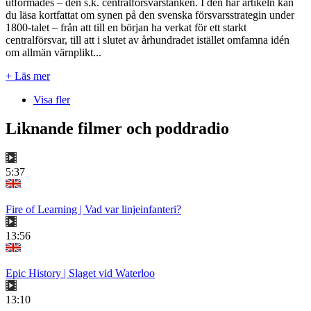
utformades – den s.k. centralförsvarstanken. I den här artikeln kan
du läsa kortfattat om synen på den svenska försvarsstrategin under
1800-talet – från att till en början ha verkat för ett starkt
centralförsvar, till att i slutet av århundradet istället omfamna idén
om allmän värnplikt...
+ Läs mer
Visa fler
Liknande filmer och poddradio
5:37
Fire of Learning | Vad var linjeinfanteri?
13:56
Epic History | Slaget vid Waterloo
13:10