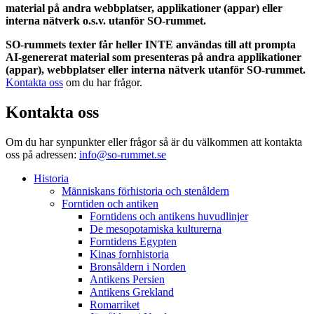
material på andra webbplatser, applikationer (appar) eller
interna nätverk o.s.v. utanför SO-rummet.
SO-rummets texter får heller INTE användas till att prompta
AI-genererat material som presenteras på andra applikationer
(appar), webbplatser eller interna nätverk utanför SO-rummet.
Kontakta oss
om du har frågor.
Kontakta oss
Om du har synpunkter eller frågor så är du välkommen att kontakta
oss på adressen:
info@so-rummet.se
Historia
Människans förhistoria och stenåldern
Forntiden och antiken
Forntidens och antikens huvudlinjer
De mesopotamiska kulturerna
Forntidens Egypten
Kinas fornhistoria
Bronsåldern i Norden
Antikens Persien
Antikens Grekland
Romarriket