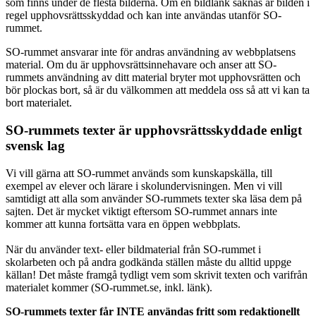
som finns under de flesta bilderna. Om en bildlänk saknas är bilden i
regel upphovsrättsskyddad och kan inte användas utanför SO-
rummet.
SO-rummet ansvarar inte för andras användning av webbplatsens
material. Om du är upphovsrättsinnehavare och anser att SO-
rummets användning av ditt material bryter mot upphovsrätten och
bör plockas bort, så är du välkommen att meddela oss så att vi kan ta
bort materialet.
SO-rummets texter är upphovsrättsskyddade enligt
svensk lag
Vi vill gärna att SO-rummet används som kunskapskälla, till
exempel av elever och lärare i skolundervisningen. Men vi vill
samtidigt att alla som använder SO-rummets texter ska läsa dem på
sajten. Det är mycket viktigt eftersom SO-rummet annars inte
kommer att kunna fortsätta vara en öppen webbplats.
När du använder text- eller bildmaterial från SO-rummet i
skolarbeten och på andra godkända ställen måste du alltid uppge
källan! Det måste framgå tydligt vem som skrivit texten och varifrån
materialet kommer (SO-rummet.se, inkl. länk).
SO-rummets texter får INTE användas fritt som redaktionellt