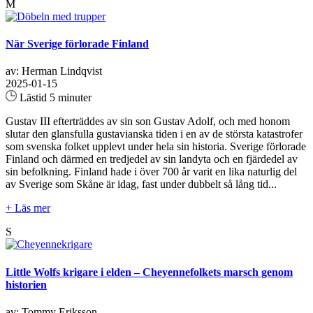
M
När Sverige förlorade Finland
av: Herman Lindqvist
2025-01-15
Lästid 5 minuter
Gustav III efterträddes av sin son Gustav Adolf, och med honom
slutar den glansfulla gustavianska tiden i en av de största katastrofer
som svenska folket upplevt under hela sin historia. Sverige förlorade
Finland och därmed en tredjedel av sin landyta och en fjärdedel av
sin befolkning. Finland hade i över 700 år varit en lika naturlig del
av Sverige som Skåne är idag, fast under dubbelt så lång tid...
+ Läs mer
S
Little Wolfs krigare i elden – Cheyennefolkets marsch genom
historien
av: Tommy Eriksson