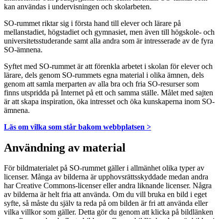
kan användas i undervisningen och skolarbeten.
SO-rummet riktar sig i första hand till elever och lärare på
mellanstadiet, högstadiet och gymnasiet, men även till högskole- och
universitetsstuderande samt alla andra som är intresserade av de fyra
SO-ämnena.
Syftet med SO-rummet är att förenkla arbetet i skolan för elever och
lärare, dels genom SO-rummets egna material i olika ämnen, dels
genom att samla merparten av alla bra och fria SO-resurser som
finns utspridda på Internet på ett och samma ställe. Målet med sajten
är att skapa inspiration, öka intresset och öka kunskaperna inom SO-
ämnena.
Läs om vilka som står bakom webbplatsen >
Användning av material
För bildmaterialet på SO-rummet gäller i allmänhet olika typer av
licenser. Många av bilderna är upphovsrättsskyddade medan andra
har Creative Commons-licenser eller andra liknande licenser. Några
av bilderna är helt fria att använda. Om du vill bruka en bild i eget
syfte, så måste du själv ta reda på om bilden är fri att använda eller
vilka villkor som gäller. Detta gör du genom att klicka på bildlänken