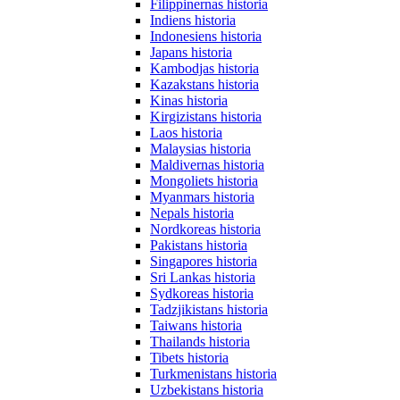
Filippinernas historia
Indiens historia
Indonesiens historia
Japans historia
Kambodjas historia
Kazakstans historia
Kinas historia
Kirgizistans historia
Laos historia
Malaysias historia
Maldivernas historia
Mongoliets historia
Myanmars historia
Nepals historia
Nordkoreas historia
Pakistans historia
Singapores historia
Sri Lankas historia
Sydkoreas historia
Tadzjikistans historia
Taiwans historia
Thailands historia
Tibets historia
Turkmenistans historia
Uzbekistans historia