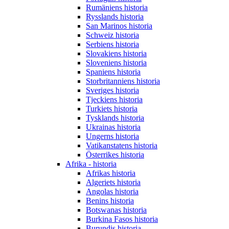
Rumäniens historia
Rysslands historia
San Marinos historia
Schweiz historia
Serbiens historia
Slovakiens historia
Sloveniens historia
Spaniens historia
Storbritanniens historia
Sveriges historia
Tjeckiens historia
Turkiets historia
Tysklands historia
Ukrainas historia
Ungerns historia
Vatikanstatens historia
Österrikes historia
Afrika - historia
Afrikas historia
Algeriets historia
Angolas historia
Benins historia
Botswanas historia
Burkina Fasos historia
Burundis historia