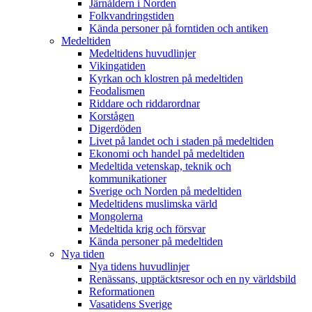
Järnåldern i Norden
Folkvandringstiden
Kända personer på forntiden och antiken
Medeltiden
Medeltidens huvudlinjer
Vikingatiden
Kyrkan och klostren på medeltiden
Feodalismen
Riddare och riddarordnar
Korstågen
Digerdöden
Livet på landet och i staden på medeltiden
Ekonomi och handel på medeltiden
Medeltida vetenskap, teknik och
kommunikationer
Sverige och Norden på medeltiden
Medeltidens muslimska värld
Mongolerna
Medeltida krig och försvar
Kända personer på medeltiden
Nya tiden
Nya tidens huvudlinjer
Renässans, upptäcktsresor och en ny världsbild
Reformationen
Vasatidens Sverige