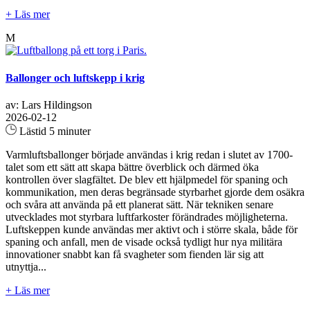
+ Läs mer
M
Ballonger och luftskepp i krig
av: Lars Hildingson
2026-02-12
Lästid 5 minuter
Varmluftsballonger började användas i krig redan i slutet av 1700-
talet som ett sätt att skapa bättre överblick och därmed öka
kontrollen över slagfältet. De blev ett hjälpmedel för spaning och
kommunikation, men deras begränsade styrbarhet gjorde dem osäkra
och svåra att använda på ett planerat sätt. När tekniken senare
utvecklades mot styrbara luftfarkoster förändrades möjligheterna.
Luftskeppen kunde användas mer aktivt och i större skala, både för
spaning och anfall, men de visade också tydligt hur nya militära
innovationer snabbt kan få svagheter som fienden lär sig att
utnyttja...
+ Läs mer