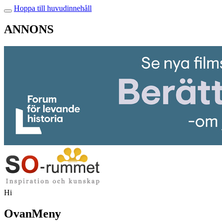
Hoppa till huvudinnehåll
ANNONS
Hi
OvanMeny