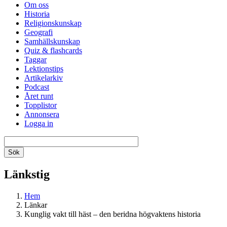
Om oss
Historia
Religionskunskap
Geografi
Samhällskunskap
Quiz & flashcards
Taggar
Lektionstips
Artikelarkiv
Podcast
Året runt
Topplistor
Annonsera
Logga in
Länkstig
Hem
Länkar
Kunglig vakt till häst – den beridna högvaktens historia