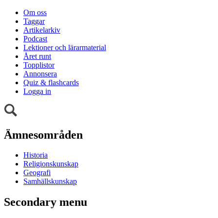
Om oss
Taggar
Artikelarkiv
Podcast
Lektioner och lärarmaterial
Året runt
Topplistor
Annonsera
Quiz & flashcards
Logga in
Ämnesområden
Historia
Religionskunskap
Geografi
Samhällskunskap
Secondary menu