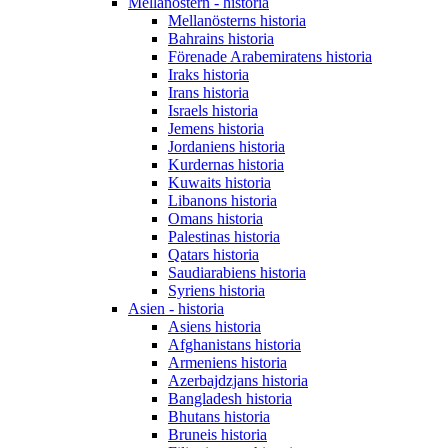
Mellanöstern - historia
Mellanösterns historia
Bahrains historia
Förenade Arabemiratens historia
Iraks historia
Irans historia
Israels historia
Jemens historia
Jordaniens historia
Kurdernas historia
Kuwaits historia
Libanons historia
Omans historia
Palestinas historia
Qatars historia
Saudiarabiens historia
Syriens historia
Asien - historia
Asiens historia
Afghanistans historia
Armeniens historia
Azerbajdzjans historia
Bangladesh historia
Bhutans historia
Bruneis historia