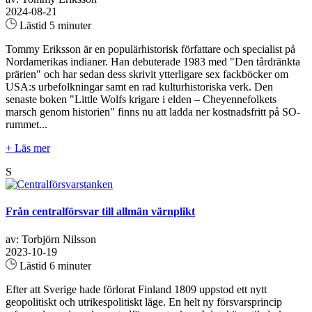
2024-08-21
Lästid 5 minuter
Tommy Eriksson är en populärhistorisk författare och specialist på
Nordamerikas indianer. Han debuterade 1983 med "Den tårdränkta
prärien" och har sedan dess skrivit ytterligare sex fackböcker om
USA:s urbefolkningar samt en rad kulturhistoriska verk. Den
senaste boken "Little Wolfs krigare i elden – Cheyennefolkets
marsch genom historien" finns nu att ladda ner kostnadsfritt på SO-
rummet...
+ Läs mer
S
Från centralförsvar till allmän värnplikt
av: Torbjörn Nilsson
2023-10-19
Lästid 6 minuter
Efter att Sverige hade förlorat Finland 1809 uppstod ett nytt
geopolitiskt och utrikespolitiskt läge. En helt ny försvarsprincip