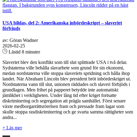
USA bildas, del 2: Amerikanska inbördeskriget – slaveriet
förbjuds
av: Göran Wadner
2026-02-25
Lästid 8 minuter
Slaveriet blev den konflikt som till slut splittrade USA i två delar.
Sydstaterna ville behålla slavarbete som grund för sin ekonomi,
medan nordstaterna ville stoppa slaveriets spridning och hålla ihop
landet. När Abraham Lincoln blev president bröt inbördeskriget ut.
Nordstaterna vann till slut, unionen räddades och slaveri förbjöds i
grundlagen. Men frihet på papperet betydde inte automatiskt
jämlikhet i verkligheten. Under lång tid efter kriget fortsatte
diskriminering och segregation att prägla samhället. Först senare
växte medborgarrättsrörelsen fram och pressade fram lagar som
skulle stoppa rasdiskriminering och ge svarta samma rättigheter som
andra...
+ Läs mer