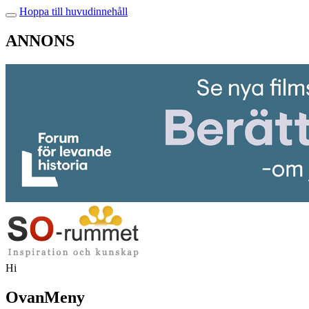
Hoppa till huvudinnehåll
ANNONS
Hi
OvanMeny