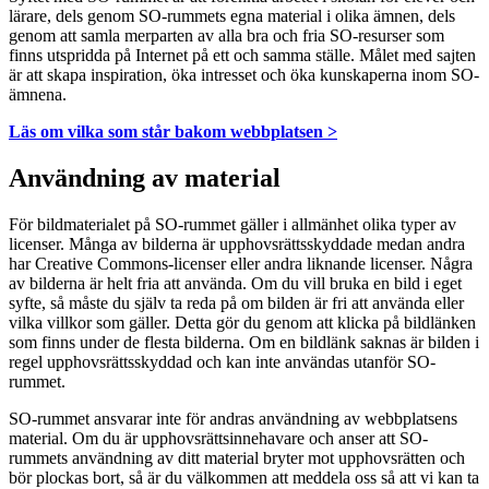
lärare, dels genom SO-rummets egna material i olika ämnen, dels
genom att samla merparten av alla bra och fria SO-resurser som
finns utspridda på Internet på ett och samma ställe. Målet med sajten
är att skapa inspiration, öka intresset och öka kunskaperna inom SO-
ämnena.
Läs om vilka som står bakom webbplatsen >
Användning av material
För bildmaterialet på SO-rummet gäller i allmänhet olika typer av
licenser. Många av bilderna är upphovsrättsskyddade medan andra
har Creative Commons-licenser eller andra liknande licenser. Några
av bilderna är helt fria att använda. Om du vill bruka en bild i eget
syfte, så måste du själv ta reda på om bilden är fri att använda eller
vilka villkor som gäller. Detta gör du genom att klicka på bildlänken
som finns under de flesta bilderna. Om en bildlänk saknas är bilden i
regel upphovsrättsskyddad och kan inte användas utanför SO-
rummet.
SO-rummet ansvarar inte för andras användning av webbplatsens
material. Om du är upphovsrättsinnehavare och anser att SO-
rummets användning av ditt material bryter mot upphovsrätten och
bör plockas bort, så är du välkommen att meddela oss så att vi kan ta