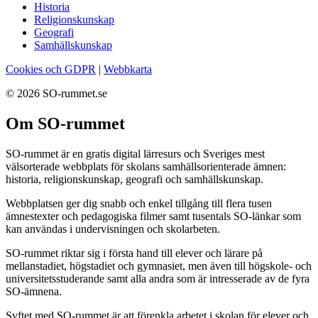
Historia
Religionskunskap
Geografi
Samhällskunskap
Cookies och GDPR
|
Webbkarta
© 2026 SO-rummet.se
Om SO-rummet
SO-rummet är en gratis digital lärresurs och Sveriges mest
välsorterade webbplats för skolans samhällsorienterade ämnen:
historia, religionskunskap, geografi och samhällskunskap.
Webbplatsen ger dig snabb och enkel tillgång till flera tusen
ämnestexter och pedagogiska filmer samt tusentals SO-länkar som
kan användas i undervisningen och skolarbeten.
SO-rummet riktar sig i första hand till elever och lärare på
mellanstadiet, högstadiet och gymnasiet, men även till högskole- och
universitetsstuderande samt alla andra som är intresserade av de fyra
SO-ämnena.
Syftet med SO-rummet är att förenkla arbetet i skolan för elever och