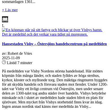
sommardagen 1361...
+ Läs mer
L
Hansestaden Visby – Östersjöns handelscentrum på medeltiden
av: Robert de Vries
2025-11-09
Lästid 7 minuter
På medeltiden var Visby Nordens största handelsstad. Här möttes
köpmän från många länder, och staden fylldes av höga stenhus,
kyrkor, kloster och myllrande torg. Den mäktiga ringmuren byggdes
för att skydda handeln och försvara staden mot fiender. Under 1200-
talet var Visby ett livligt centrum vid Östersjön, men under senare
delen av 1300-talet tog andra städer över handeln. Visbys betydelse
minskade och i slutet av medeltiden hade staden blivit en plats för
sjörövare. Men mycket från Visbys storhetstid finns kvar än idag.
Ingen annan nordisk stad känns mer medeltida än Visby...