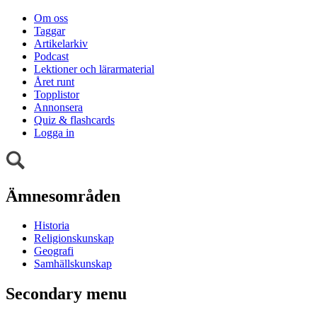
Om oss
Taggar
Artikelarkiv
Podcast
Lektioner och lärarmaterial
Året runt
Topplistor
Annonsera
Quiz & flashcards
Logga in
Ämnesområden
Historia
Religionskunskap
Geografi
Samhällskunskap
Secondary menu