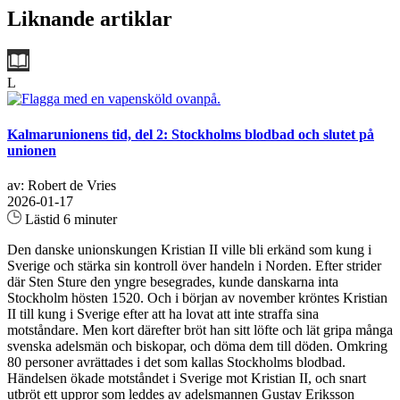
Liknande artiklar
L
Kalmarunionens tid, del 2: Stockholms blodbad och slutet på
unionen
av: Robert de Vries
2026-01-17
Lästid 6 minuter
Den danske unionskungen Kristian II ville bli erkänd som kung i
Sverige och stärka sin kontroll över handeln i Norden. Efter strider
där Sten Sture den yngre besegrades, kunde danskarna inta
Stockholm hösten 1520. Och i början av november kröntes Kristian
II till kung i Sverige efter att ha lovat att inte straffa sina
motståndare. Men kort därefter bröt han sitt löfte och lät gripa många
svenska adelsmän och biskopar, och döma dem till döden. Omkring
80 personer avrättades i det som kallas Stockholms blodbad.
Händelsen ökade motståndet i Sverige mot Kristian II, och snart
utbröt ett uppror som leddes av adelsmannen Gustav Eriksson