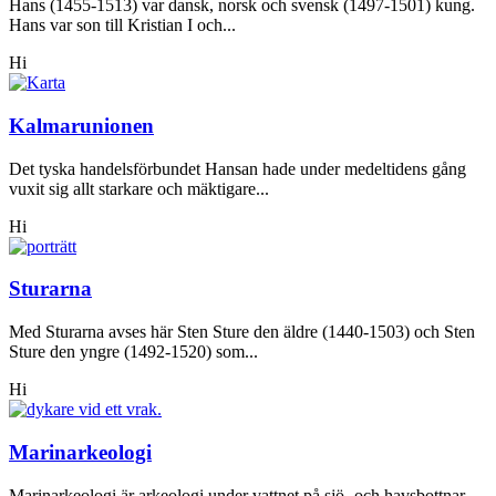
Hans (1455-1513) var dansk, norsk och svensk (1497-1501) kung.
Hans var son till Kristian I och...
Hi
Kalmarunionen
Det tyska handelsförbundet Hansan hade under medeltidens gång
vuxit sig allt starkare och mäktigare...
Hi
Sturarna
Med Sturarna avses här Sten Sture den äldre (1440-1503) och Sten
Sture den yngre (1492-1520) som...
Hi
Marinarkeologi
Marinarkeologi är arkeologi under vattnet på sjö- och havsbottnar.