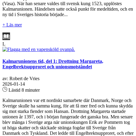
(Vasa). När han senare valdes till svensk kung 1523, upplöstes
Kalmarunionen. Händelsen satte också punkt för medeltiden, och en
ny tid i Sveriges historia började...
+ Läs mer
L
Kalmarunionens tid, del 1: Drottning Margareta,
Engelbrektsupproret och unionsmotståndet
av: Robert de Vries
2026-01-14
Lästid 8 minuter
Kalmarunionen var ett nordiskt samarbete där Danmark, Norge och
Sverige skulle ha samma kung, för att få mer fred och kunna skydda
sig mot starka fiender som Hansan. Drottning Margareta startade
unionen år 1397, och i början fungerade det ganska bra. Men senare
blev många i Sverige arga när unionskungen Erik av Pommern tog
ut höga skatter och skickade stränga fogdar till Sverige från
Danmark och Tyskland. Det ledde till Engelbrektsupproret, och efter