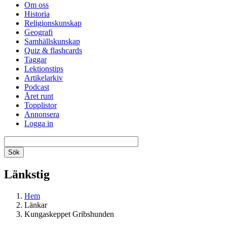
Om oss
Historia
Religionskunskap
Geografi
Samhällskunskap
Quiz & flashcards
Taggar
Lektionstips
Artikelarkiv
Podcast
Året runt
Topplistor
Annonsera
Logga in
Länkstig
Hem
Länkar
Kungaskeppet Gribshunden