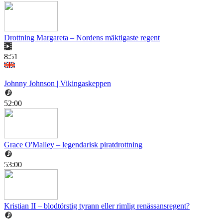
Drottning Margareta – Nordens mäktigaste regent
8:51
Johnny Johnson | Vikingaskeppen
52:00
Grace O'Malley – legendarisk piratdrottning
53:00
Kristian II – blodtörstig tyrann eller rimlig renässansregent?