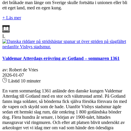
det bråkade man länge om Sverige skulle fortsätta i unionen eller bli
ett eget land, med en egen kung.
+ Läs mer
L
Valdemar Atterdags erövring av Gotland – sommaren 1361
av: Robert de Vries
2026-01-07
Lästid 10 minuter
En varm sommardag 1361 anlände den danske kungen Valdemar
Atterdag till Gotland med en stor och välutrustad armé. På Gotland
fanns inga soldater, så bönderna fick själva försöka försvara ön med
de vapen och skydd som de hade. Utanför Visbys stadsmur ägde
sedan ett hemskt slag rum, där omkring 1 800 gotländska bönder
dog. Flera hundra år senare, i början av 1900-talet, hittades
massgravar vid ringmuren. Och efter att platsen blivit undersökt av
arkeologer vet vi idag mer om vad som hände den ödesdigra