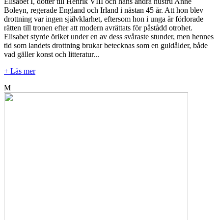
Elisabet I, dotter till Henrik VIII och hans andra hustru Anne
Boleyn, regerade England och Irland i nästan 45 år. Att hon blev
drottning var ingen självklarhet, eftersom hon i unga år förlorade
rätten till tronen efter att modern avrättats för påstådd otrohet.
Elisabet styrde öriket under en av dess svåraste stunder, men hennes
tid som landets drottning brukar betecknas som en guldålder, både
vad gäller konst och litteratur...
+ Läs mer
M