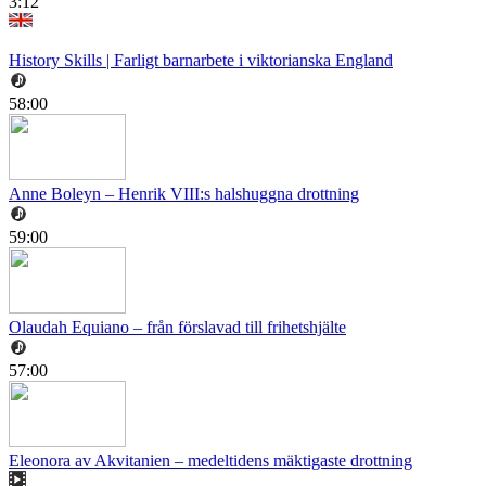
3:12
History Skills | Farligt barnarbete i viktorianska England
58:00
Anne Boleyn – Henrik VIII:s halshuggna drottning
59:00
Olaudah Equiano – från förslavad till frihetshjälte
57:00
Eleonora av Akvitanien – medeltidens mäktigaste drottning