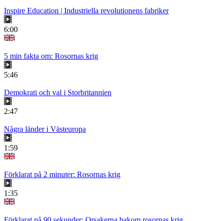
Inspire Education | Industriella revolutionens fabriker
6:00
5 min fakta om: Rosornas krig
5:46
Demokrati och val i Storbritannien
2:47
Några länder i Västeuropa
1:59
Förklarat på 2 minuter: Rosornas krig
1:35
Förklarat på 90 sekunder: Orsakerna bakom rosornas krig