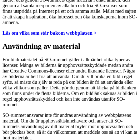
genom att samla merparten av alla bra och fria SO-resurser som
finns utspridda på Internet på ett och samma ställe. Målet med sajten
är att skapa inspiration, öka intresset och öka kunskaperna inom SO-
ämnena.
Läs om vilka som står bakom webbplatsen >
Användning av material
För bildmaterialet på SO-rummet gäller i allmänhet olika typer av
licenser. Många av bilderna är upphovsrättsskyddade medan andra
har Creative Commons-licenser eller andra liknande licenser. Några
av bilderna är helt fria att använda. Om du vill bruka en bild i eget
syfte, så måste du själv ta reda på om bilden är fri att använda eller
vilka villkor som gäller. Detta gör du genom att klicka på bildlänken
som finns under de flesta bilderna. Om en bildlänk saknas är bilden i
regel upphovsrättsskyddad och kan inte användas utanför SO-
rummet.
SO-rummet ansvarar inte för andras användning av webbplatsens
material. Om du är upphovsrättsinnehavare och anser att SO-
rummets användning av ditt material bryter mot upphovsrätten och
bör plockas bort, så är du välkommen att meddela oss så att vi kan ta
bort materialet.