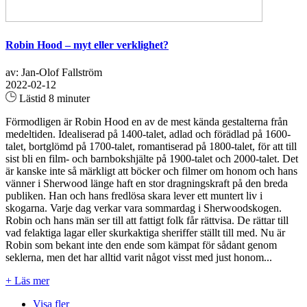
Robin Hood – myt eller verklighet?
av: Jan-Olof Fallström
2022-02-12
Lästid 8 minuter
Förmodligen är Robin Hood en av de mest kända gestalterna från
medeltiden. Idealiserad på 1400-talet, adlad och förädlad på 1600-
talet, bortglömd på 1700-talet, romantiserad på 1800-talet, för att till
sist bli en film- och barnbokshjälte på 1900-talet och 2000-talet. Det
är kanske inte så märkligt att böcker och filmer om honom och hans
vänner i Sherwood länge haft en stor dragningskraft på den breda
publiken. Han och hans fredlösa skara lever ett muntert liv i
skogarna. Varje dag verkar vara sommardag i Sherwoodskogen.
Robin och hans män ser till att fattigt folk får rättvisa. De rättar till
vad felaktiga lagar eller skurkaktiga sheriffer ställt till med. Nu är
Robin som bekant inte den ende som kämpat för sådant genom
seklerna, men det har alltid varit något visst med just honom...
+ Läs mer
Visa fler