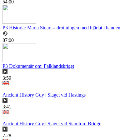
54:00
P3 Historia: Maria Stuart – drottningen med hjärtat i handen
87:00
P3 Dokumentär om: Falklandskriget
3:59
Ancient History Guy | Slaget vid Hastings
3:41
Ancient History Guy | Slaget vid Stamford Bridge
7:28