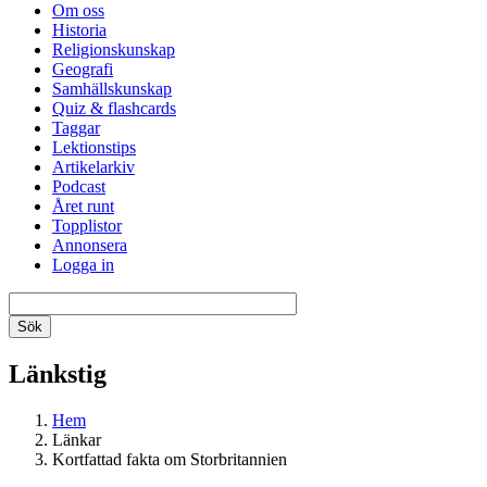
Om oss
Historia
Religionskunskap
Geografi
Samhällskunskap
Quiz & flashcards
Taggar
Lektionstips
Artikelarkiv
Podcast
Året runt
Topplistor
Annonsera
Logga in
Länkstig
Hem
Länkar
Kortfattad fakta om Storbritannien