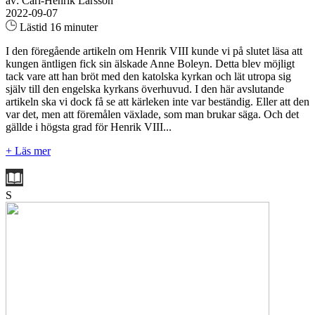
av: Carl-Henrik Larsson
2022-09-07
Lästid 16 minuter
I den föregående artikeln om Henrik VIII kunde vi på slutet läsa att
kungen äntligen fick sin älskade Anne Boleyn. Detta blev möjligt
tack vare att han bröt med den katolska kyrkan och lät utropa sig
själv till den engelska kyrkans överhuvud. I den här avslutande
artikeln ska vi dock få se att kärleken inte var beständig. Eller att den
var det, men att föremålen växlade, som man brukar säga. Och det
gällde i högsta grad för Henrik VIII...
+ Läs mer
S