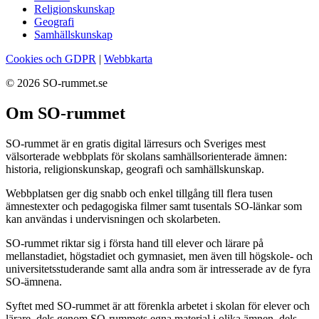
Religionskunskap
Geografi
Samhällskunskap
Cookies och GDPR
|
Webbkarta
© 2026 SO-rummet.se
Om SO-rummet
SO-rummet är en gratis digital lärresurs och Sveriges mest
välsorterade webbplats för skolans samhällsorienterade ämnen:
historia, religionskunskap, geografi och samhällskunskap.
Webbplatsen ger dig snabb och enkel tillgång till flera tusen
ämnestexter och pedagogiska filmer samt tusentals SO-länkar som
kan användas i undervisningen och skolarbeten.
SO-rummet riktar sig i första hand till elever och lärare på
mellanstadiet, högstadiet och gymnasiet, men även till högskole- och
universitetsstuderande samt alla andra som är intresserade av de fyra
SO-ämnena.
Syftet med SO-rummet är att förenkla arbetet i skolan för elever och
lärare, dels genom SO-rummets egna material i olika ämnen, dels