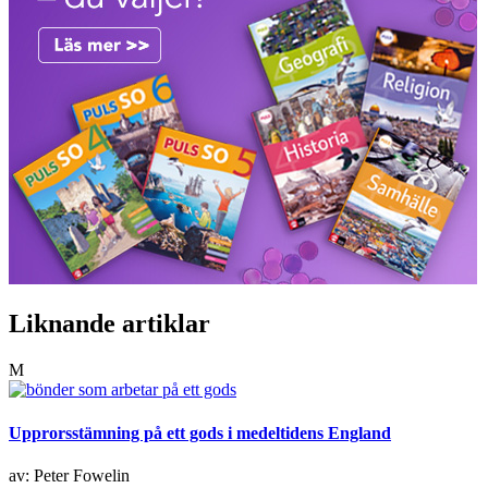
Liknande artiklar
M
Upprorsstämning på ett gods i medeltidens England
av: Peter Fowelin