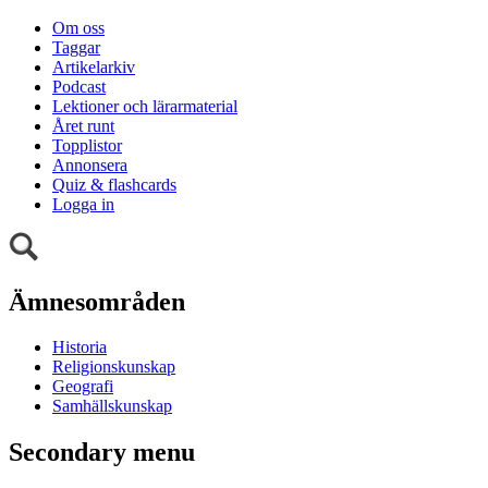
Om oss
Taggar
Artikelarkiv
Podcast
Lektioner och lärarmaterial
Året runt
Topplistor
Annonsera
Quiz & flashcards
Logga in
Ämnesområden
Historia
Religionskunskap
Geografi
Samhällskunskap
Secondary menu