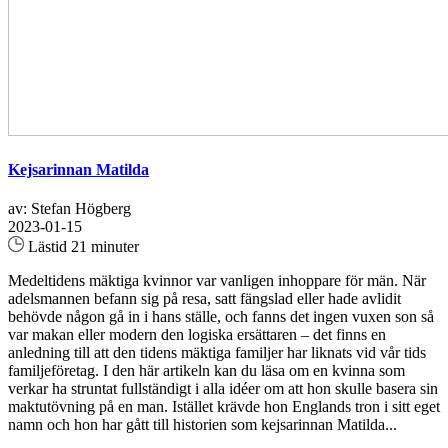
Kejsarinnan Matilda
av: Stefan Högberg
2023-01-15
Lästid 21 minuter
Medeltidens mäktiga kvinnor var vanligen inhoppare för män. När
adelsmannen befann sig på resa, satt fängslad eller hade avlidit
behövde någon gå in i hans ställe, och fanns det ingen vuxen son så
var makan eller modern den logiska ersättaren – det finns en
anledning till att den tidens mäktiga familjer har liknats vid vår tids
familjeföretag. I den här artikeln kan du läsa om en kvinna som
verkar ha struntat fullständigt i alla idéer om att hon skulle basera sin
maktutövning på en man. Istället krävde hon Englands tron i sitt eget
namn och hon har gått till historien som kejsarinnan Matilda...