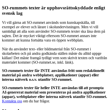
SO-rummets texter är upphovsrättsskyddade enligt
svensk lag
Vi vill gärna att SO-rummet används som kunskapskälla, till
exempel av elever och lärare i skolundervisningen. Men vi vill
samtidigt att alla som använder SO-rummets texter ska läsa dem på
sajten. Det är mycket viktigt eftersom SO-rummet annars inte
kommer att kunna fortsätta vara en öppen webbplats.
När du använder text- eller bildmaterial från SO-rummet i
skolarbeten och på andra godkända ställen måste du alltid uppge
källan! Det måste framgå tydligt vem som skrivit texten och varifrån
materialet kommer (SO-rummet.se, inkl. länk).
SO-rummets texter får INTE användas fritt som redaktionellt
material på andra webbplatser, applikationer (appar) eller
interna nätverk o.s.v. utanför SO-rummet.
SO-rummets texter får heller INTE användas till att prompta
AI-genererat material som presenteras på andra applikationer
(appar), webbplatser eller interna nätverk utanför SO-rummet.
Kontakta oss
om du har frågor.