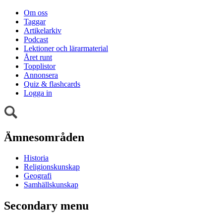
Om oss
Taggar
Artikelarkiv
Podcast
Lektioner och lärarmaterial
Året runt
Topplistor
Annonsera
Quiz & flashcards
Logga in
Ämnesområden
Historia
Religionskunskap
Geografi
Samhällskunskap
Secondary menu