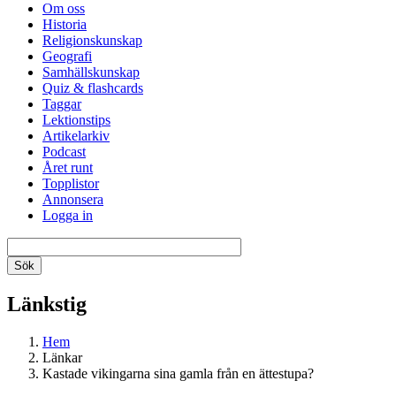
Om oss
Historia
Religionskunskap
Geografi
Samhällskunskap
Quiz & flashcards
Taggar
Lektionstips
Artikelarkiv
Podcast
Året runt
Topplistor
Annonsera
Logga in
Länkstig
Hem
Länkar
Kastade vikingarna sina gamla från en ättestupa?