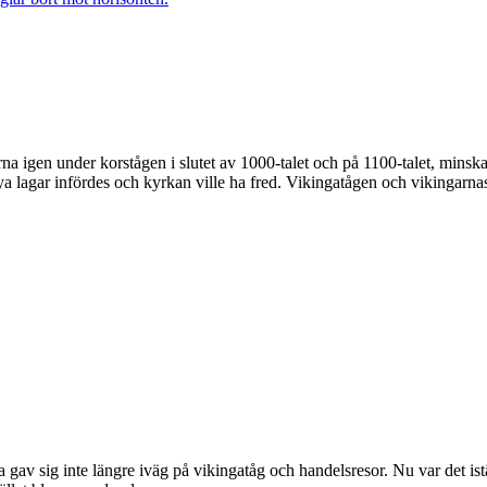
igen under korstågen i slutet av 1000‑talet och på 1100-talet, minskad
lagar infördes och kyrkan ville ha fred. Vikingatågen och vikingarnas t
a gav sig inte längre iväg på vikingatåg och handelsresor. Nu var det is