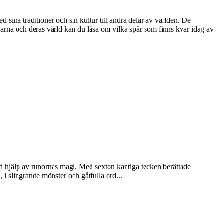
ina traditioner och sin kultur till andra delar av världen. De
garna och deras värld kan du läsa om vilka spår som finns kvar idag av
 med hjälp av runornas magi. Med sexton kantiga tecken berättade
 i slingrande mönster och gåtfulla ord...