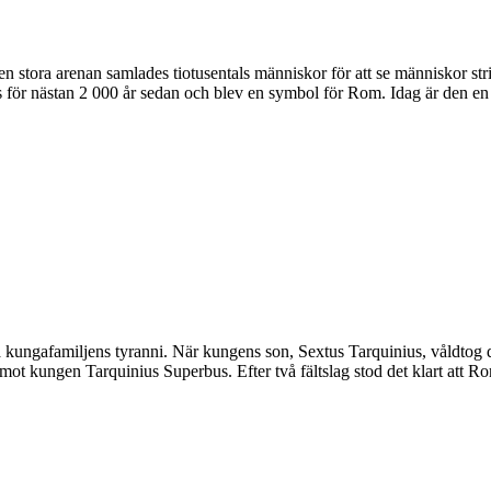
 stora arenan samlades tiotusentals människor för att se människor str
s för nästan 2 000 år sedan och blev en symbol för Rom. Idag är den en 
kungafamiljens tyranni. När kungens son, Sextus Tarquinius, våldtog d
ig mot kungen Tarquinius Superbus. Efter två fältslag stod det klart att R