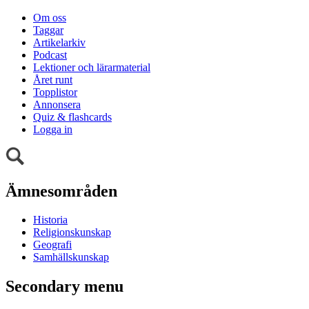
Om oss
Taggar
Artikelarkiv
Podcast
Lektioner och lärarmaterial
Året runt
Topplistor
Annonsera
Quiz & flashcards
Logga in
Ämnesområden
Historia
Religionskunskap
Geografi
Samhällskunskap
Secondary menu