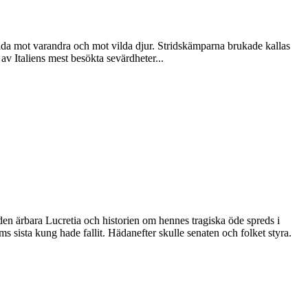
ida mot varandra och mot vilda djur. Stridskämparna brukade kallas
av Italiens mest besökta sevärdheter...
en ärbara Lucretia och historien om hennes tragiska öde spreds i
oms sista kung hade fallit. Hädanefter skulle senaten och folket styra.