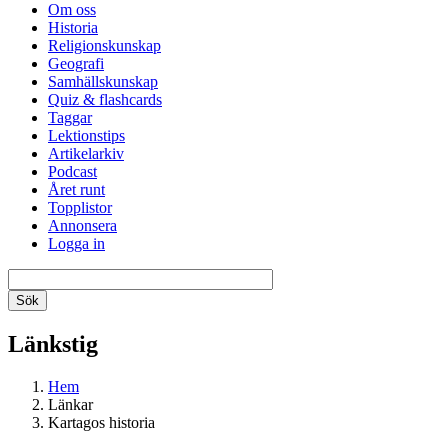
Om oss
Historia
Religionskunskap
Geografi
Samhällskunskap
Quiz & flashcards
Taggar
Lektionstips
Artikelarkiv
Podcast
Året runt
Topplistor
Annonsera
Logga in
Länkstig
Hem
Länkar
Kartagos historia