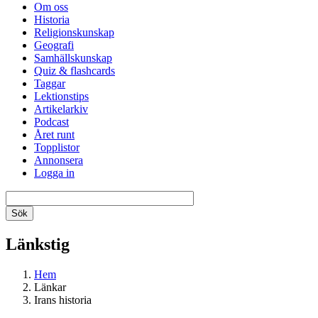
Om oss
Historia
Religionskunskap
Geografi
Samhällskunskap
Quiz & flashcards
Taggar
Lektionstips
Artikelarkiv
Podcast
Året runt
Topplistor
Annonsera
Logga in
Länkstig
Hem
Länkar
Irans historia