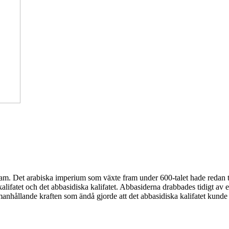
lam. Det arabiska imperium som växte fram under 600-talet hade redan två
alifatet och det abbasidiska kalifatet. Abbasiderna drabbades tidigt av 
nhållande kraften som ändå gjorde att det abbasidiska kalifatet kunde 