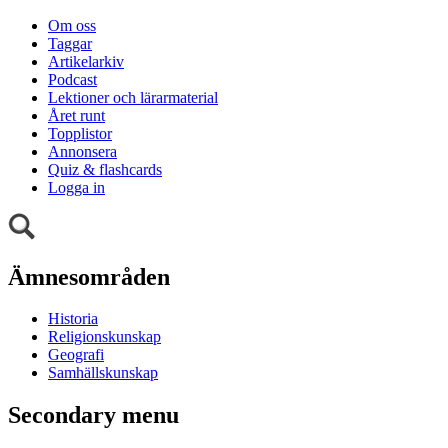
Om oss
Taggar
Artikelarkiv
Podcast
Lektioner och lärarmaterial
Året runt
Topplistor
Annonsera
Quiz & flashcards
Logga in
Ämnesområden
Historia
Religionskunskap
Geografi
Samhällskunskap
Secondary menu