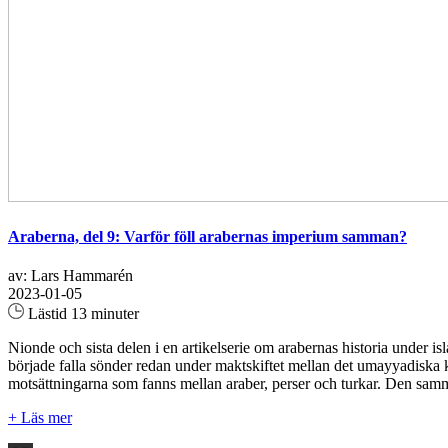
Araberna, del 9: Varför föll arabernas imperium samman?
av: Lars Hammarén
2023-01-05
Lästid 13 minuter
Nionde och sista delen i en artikelserie om arabernas historia under is
började falla sönder redan under maktskiftet mellan det umayyadiska k
motsättningarna som fanns mellan araber, perser och turkar. Den samma
+ Läs mer