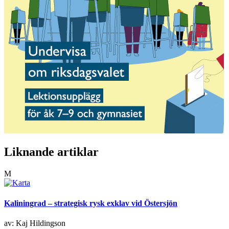
Liknande artiklar
M
Kaliningrad – strategisk rysk exklav vid Östersjön
av: Kaj Hildingson