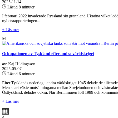
2025-11-14
Lästid 8 minuter
I februari 2022 invaderade Ryssland sitt grannland Ukraina vilket ledde
nyhetsrapporteringen...
+ Läs mer
M
Ockupationen av Tyskland efter andra världskriget
av: Kaj Hildingsson
2025-05-07
Lästid 6 minuter
Efter Tysklands nederlag i andra världskriget 1945 delade de allierad
Men snart växte motsättningarna mellan Sovjetunionen och västmakterna,
Östtyskland, delades också. När Berlinmuren föll 1989 och kommunism
+ Läs mer
S