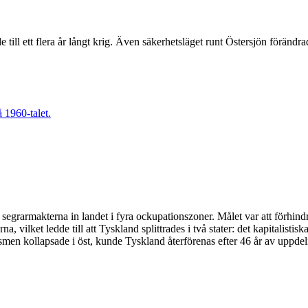
 till ett flera år långt krig. Även säkerhetsläget runt Östersjön förändr
e segrarmakterna in landet i fyra ockupationszoner. Målet var att förh
 vilket ledde till att Tyskland splittrades i två stater: det kapitalisti
en kollapsade i öst, kunde Tyskland återförenas efter 46 år av uppdel