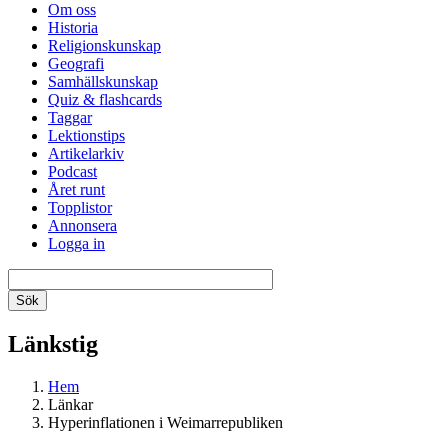
Om oss
Historia
Religionskunskap
Geografi
Samhällskunskap
Quiz & flashcards
Taggar
Lektionstips
Artikelarkiv
Podcast
Året runt
Topplistor
Annonsera
Logga in
Länkstig
Hem
Länkar
Hyperinflationen i Weimarrepubliken