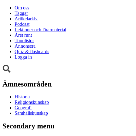
Om oss
Taggar
Artikelarkiv
Podcast
Lektioner och lärarmaterial
Året runt
Topplistor
Annonsera
Quiz & flashcards
Logga in
Ämnesområden
Historia
Religionskunskap
Geografi
Samhällskunskap
Secondary menu