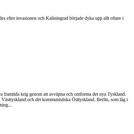
ades efter invasionen och Kaliningrad började dyka upp allt oftare i
indra framtida krig genom att avväpna och omforma det nya Tyskland.
ska Västtyskland och det kommunistiska Östtyskland. Berlin, som låg i
ning...